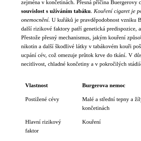
zejména v končetinách. Přesná příčina Buergerovy 
souvislost s užíváním tabáku
.
Kouření cigaret je p
onemocnění.
U kuřáků je pravděpodobnost vzniku 
další rizikové faktory patří genetická predispozice
Přestože přesný mechanismus, jakým kouření způsob
nikotin a další škodlivé látky v tabákovém kouři po
ucpání cév, což omezuje průtok krve do tkání. V důs
necitlivost, chladné končetiny a v pokročilých stádi
Vlastnost
Burgerova nemoc
Postižené cévy
Malé a střední tepny a ží
končetinách
Hlavní rizikový
Kouření
faktor