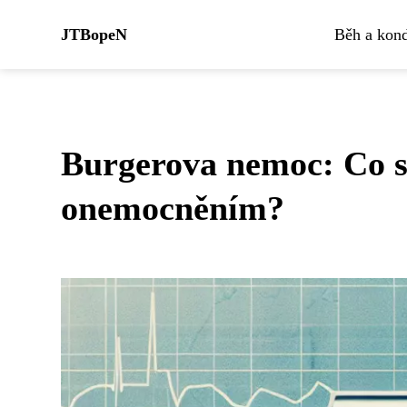
JTBopeN
Běh a kond
Burgerova nemoc: Co 
onemocněním?