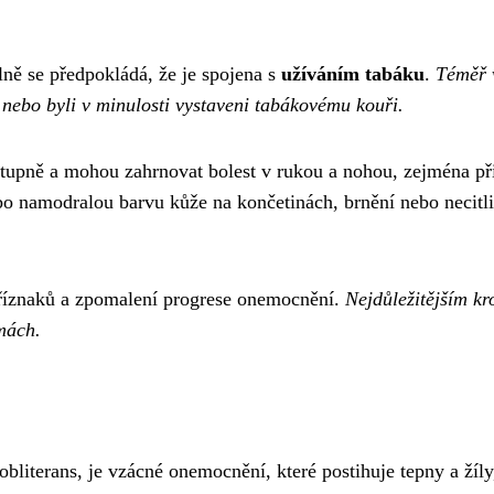
lně se předpokládá, že je spojena s
užíváním tabáku
.
Téměř 
 nebo byli v minulosti vystaveni tabákovému kouři.
tupně a mohou zahrnovat bolest v rukou a nohou, zejména př
bo namodralou barvu kůže na končetinách, brnění nebo necitli
říznaků a zpomalení progrese onemocnění.
Nejdůležitějším k
mách.
literans, je vzácné onemocnění, které postihuje tepny a žíly