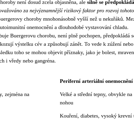
choroby není dosud zcela objasněna, ale
silně se předpoklád
ovažováno za nejvýznamnější rizikový faktor pro rozvoj tohoto
Buergerovy choroby mnohonásobně vyšší než u nekuřáků. Me
, autoimunitní onemocnění a dlouhodobé vystavování chladu.
uje Buergerovu chorobu, není plně pochopen, předpokládá s
škozují výstelku cév a způsobují zánět. To vede k zúžení nebo
ledku toho se mohou objevit příznaky, jako je bolest, mraven
ích i vředy nebo gangréna.
Periferní arteriální onemocnění
ly, zejména na
Velké a střední tepny, obvykle na
nohou
Kouření, diabetes, vysoký krevní 