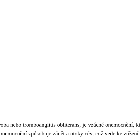
ba nebo tromboangiitis obliterans, je vzácné onemocnění, kt
o onemocnění způsobuje zánět a otoky cév, což vede ke zúžení