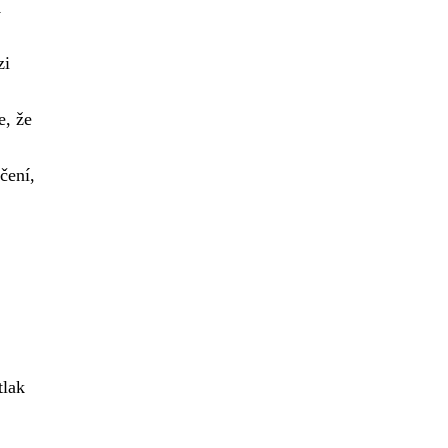
á
zi
e, že
čení,
tlak