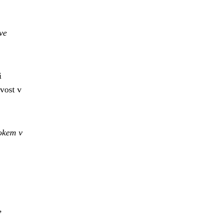
ve
i
vost v
rokem v
,