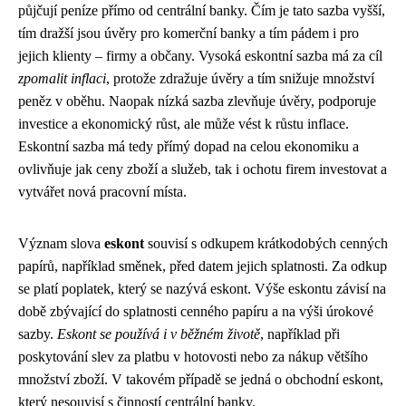
půjčují peníze přímo od centrální banky. Čím je tato sazba vyšší,
tím dražší jsou úvěry pro komerční banky a tím pádem i pro
jejich klienty – firmy a občany. Vysoká eskontní sazba má za cíl
zpomalit inflaci
, protože zdražuje úvěry a tím snižuje množství
peněz v oběhu. Naopak nízká sazba zlevňuje úvěry, podporuje
investice a ekonomický růst, ale může vést k růstu inflace.
Eskontní sazba má tedy přímý dopad na celou ekonomiku a
ovlivňuje jak ceny zboží a služeb, tak i ochotu firem investovat a
vytvářet nová pracovní místa.
Význam slova
eskont
souvisí s odkupem krátkodobých cenných
papírů, například směnek, před datem jejich splatnosti. Za odkup
se platí poplatek, který se nazývá eskont. Výše eskontu závisí na
době zbývající do splatnosti cenného papíru a na výši úrokové
sazby.
Eskont se používá i v běžném životě
, například při
poskytování slev za platbu v hotovosti nebo za nákup většího
množství zboží. V takovém případě se jedná o obchodní eskont,
který nesouvisí s činností centrální banky.