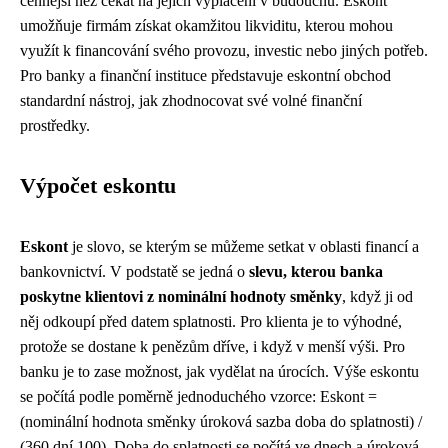
cennější než čekat na jejich vyplacení v budoucnu. Eskont
umožňuje firmám získat okamžitou likviditu, kterou mohou
využít k financování svého provozu, investic nebo jiných potřeb.
Pro banky a finanční instituce představuje eskontní obchod
standardní nástroj, jak zhodnocovat své volné finanční
prostředky.
Výpočet eskontu
Eskont
je slovo, se kterým se můžeme setkat v oblasti financí a
bankovnictví. V podstatě se jedná o
slevu, kterou banka
poskytne klientovi z nominální hodnoty směnky
, když ji od
něj odkoupí před datem splatnosti. Pro klienta je to výhodné,
protože se dostane k penězům dříve, i když v menší výši. Pro
banku je to zase možnost, jak vydělat na úrocích. Výše eskontu
se počítá podle poměrně jednoduchého vzorce: Eskont =
(nominální hodnota směnky úroková sazba doba do splatnosti) /
(360 dní 100). Doba do splatnosti se počítá ve dnech a úroková