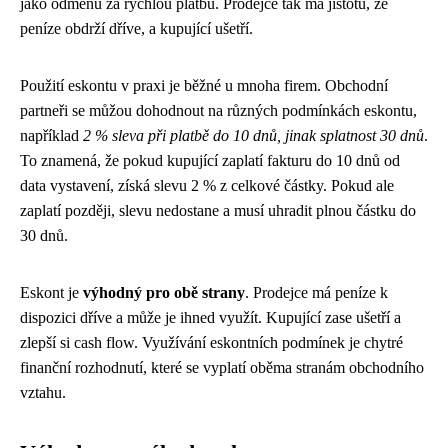
jako odměnu za rychlou platbu. Prodejce tak má jistotu, že
peníze obdrží dříve, a kupující ušetří.
Použití eskontu v praxi je běžné u mnoha firem. Obchodní
partneři se můžou dohodnout na různých podmínkách eskontu,
například
2 % sleva při platbě do 10 dnů, jinak splatnost 30 dnů
.
To znamená, že pokud kupující zaplatí fakturu do 10 dnů od
data vystavení, získá slevu 2 % z celkové částky. Pokud ale
zaplatí později, slevu nedostane a musí uhradit plnou částku do
30 dnů.
Eskont je
výhodný pro obě strany
. Prodejce má peníze k
dispozici dříve a může je ihned využít. Kupující zase ušetří a
zlepší si cash flow. Využívání eskontních podmínek je chytré
finanční rozhodnutí, které se vyplatí oběma stranám obchodního
vztahu.