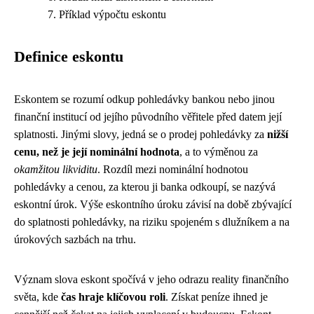
Příklad výpočtu eskontu
Definice eskontu
Eskontem se rozumí odkup pohledávky bankou nebo jinou
finanční institucí od jejího původního věřitele před datem její
splatnosti. Jinými slovy, jedná se o prodej pohledávky za
nižší
cenu, než je její nominální hodnota
, a to výměnou za
okamžitou likviditu
. Rozdíl mezi nominální hodnotou
pohledávky a cenou, za kterou ji banka odkoupí, se nazývá
eskontní úrok. Výše eskontního úroku závisí na době zbývající
do splatnosti pohledávky, na riziku spojeném s dlužníkem a na
úrokových sazbách na trhu.
Význam slova eskont spočívá v jeho odrazu reality finančního
světa, kde
čas hraje klíčovou roli
. Získat peníze ihned je