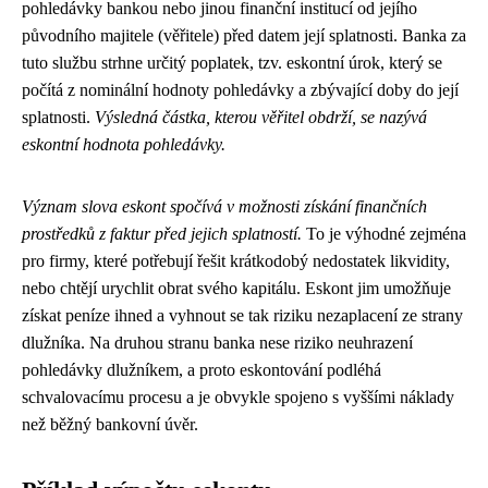
pohledávky bankou nebo jinou finanční institucí od jejího
původního majitele (věřitele) před datem její splatnosti. Banka za
tuto službu strhne určitý poplatek, tzv. eskontní úrok, který se
počítá z nominální hodnoty pohledávky a zbývající doby do její
splatnosti.
Výsledná částka, kterou věřitel obdrží, se nazývá
eskontní hodnota pohledávky.
Význam slova eskont spočívá v možnosti získání finančních
prostředků z faktur před jejich splatností.
To je výhodné zejména
pro firmy, které potřebují řešit krátkodobý nedostatek likvidity,
nebo chtějí urychlit obrat svého kapitálu. Eskont jim umožňuje
získat peníze ihned a vyhnout se tak riziku nezaplacení ze strany
dlužníka. Na druhou stranu banka nese riziko neuhrazení
pohledávky dlužníkem, a proto eskontování podléhá
schvalovacímu procesu a je obvykle spojeno s vyššími náklady
než běžný bankovní úvěr.