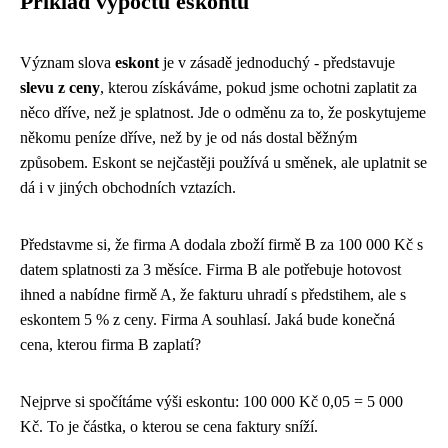
Příklad výpočtu eskontu
Význam slova
eskont
je v zásadě jednoduchý - představuje
slevu z ceny
, kterou získáváme, pokud jsme ochotni zaplatit za
něco dříve, než je splatnost. Jde o odměnu za to, že poskytujeme
někomu peníze dříve, než by je od nás dostal běžným
způsobem. Eskont se nejčastěji používá u směnek, ale uplatnit se
dá i v jiných obchodních vztazích.
Představme si, že firma A dodala zboží firmě B za 100 000 Kč s
datem splatnosti za 3 měsíce. Firma B ale potřebuje hotovost
ihned a nabídne firmě A, že fakturu uhradí s předstihem, ale s
eskontem 5 % z ceny. Firma A souhlasí. Jaká bude konečná
cena, kterou firma B zaplatí?
Nejprve si spočítáme výši eskontu: 100 000 Kč 0,05 = 5 000
Kč. To je částka, o kterou se cena faktury sníží.