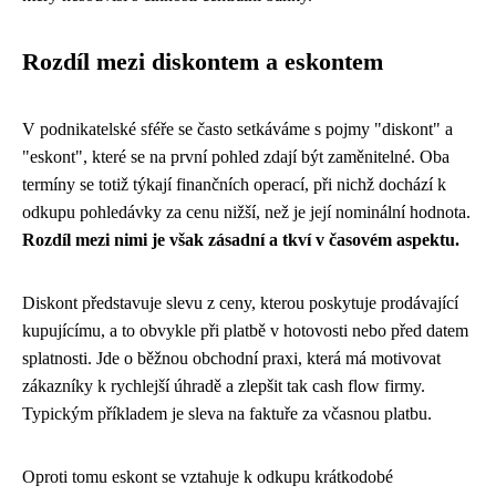
Rozdíl mezi diskontem a eskontem
V podnikatelské sféře se často setkáváme s pojmy "diskont" a
"eskont", které se na první pohled zdají být zaměnitelné. Oba
termíny se totiž týkají finančních operací, při nichž dochází k
odkupu pohledávky za cenu nižší, než je její nominální hodnota.
Rozdíl mezi nimi je však zásadní a tkví v časovém aspektu.
Diskont představuje slevu z ceny, kterou poskytuje prodávající
kupujícímu, a to obvykle při platbě v hotovosti nebo před datem
splatnosti. Jde o běžnou obchodní praxi, která má motivovat
zákazníky k rychlejší úhradě a zlepšit tak cash flow firmy.
Typickým příkladem je sleva na faktuře za včasnou platbu.
Oproti tomu eskont se vztahuje k odkupu krátkodobé