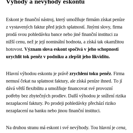
Výhody a nevýhody eskontu
Eskont je finanční nástroj, který umožňuje firmám získat peníze
z vystavených faktur před jejich splatností. Jinými slovy, firma
prodá svou pohledávku bance nebo jiné finanční instituci za
nižší cenu, než je její nominální hodnota, a získá tak okamžitou
hotovost.
Význam slova eskont spočívá v jeho schopnosti
urychlit tok peněz v podniku a zlepšit jeho likviditu.
Hlavní výhodou eskontu je právě
zrychlení toku peněz
. Firma
nemusí čekat na splatnost faktury, ale získá peníze ihned. To jí
dává větší flexibilitu a umožňuje financovat své provozní
potřeby bez zbytečných prodlev. Další výhodou je snížení rizika
nezaplacení faktury. Po prodeji pohledávky přechází riziko
nezaplacení na banku nebo jinou finanční instituci.
Na druhou stranu má eskont i své nevýhody. Tou hlavní je
cena,