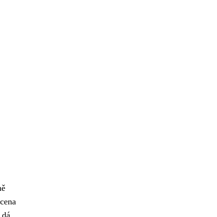
ně
 cena
 dá