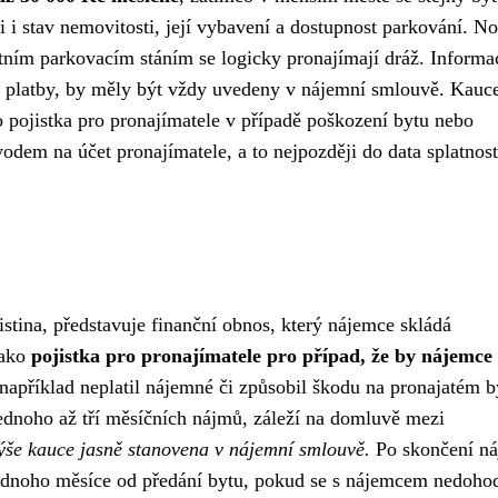
i i stav nemovitosti, její vybavení a dostupnost parkování. N
ním parkovacím stáním se logicky pronajímají dráž. Informa
ob platby, by měly být vždy uvedeny v nájemní smlouvě. Kauc
ko pojistka pro pronajímatele v případě poškození bytu nebo
dem na účet pronajímatele, a to nejpozději do data splatnost
jistina, představuje finanční obnos, který nájemce skládá
jako
pojistka pro pronajímatele pro případ, že by nájemce
 například neplatil nájemné či způsobil škodu na pronajatém b
ednoho až tří měsíčních nájmů, záleží na domluvě mezi
výše kauce jasně stanovena v nájemní smlouvě.
Po skončení ná
 jednoho měsíce od předání bytu, pokud se s nájemcem nedoho