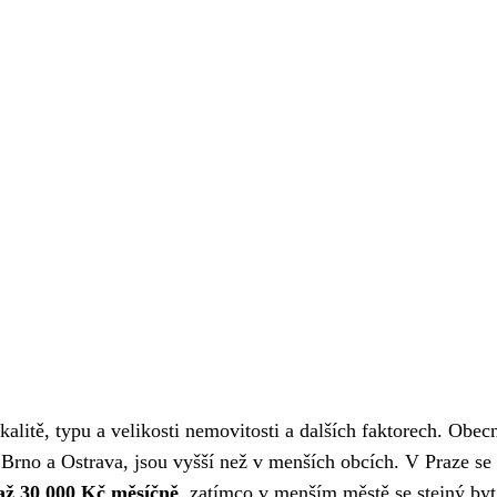
kalitě, typu a velikosti nemovitosti a dalších faktorech. Obec
 Brno a Ostrava, jsou vyšší než v menších obcích. V Praze se
až 30 000 Kč měsíčně
, zatímco v menším městě se stejný byt