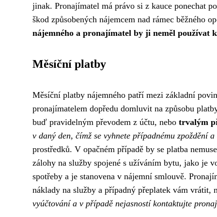
jinak. Pronajímatel má právo si z kauce ponechat 
škod způsobených nájemcem nad rámec běžného op
nájemného a pronajímatel by ji neměl používat k
Měsíční platby
Měsíční platby nájemného patří mezi základní povinn
pronajímatelem dopředu domluvit na způsobu platby a
buď pravidelným převodem z účtu, nebo
trvalým p
v daný den, čímž se vyhnete případnému zpoždění a
prostředků. V opačném případě by se platba nemuse
zálohy na služby spojené s užíváním bytu, jako je vo
spotřeby a je stanovena v nájemní smlouvě. Pronají
náklady na služby a případný přeplatek vám vrátit,
vyúčtování a v případě nejasností kontaktujte pronaj