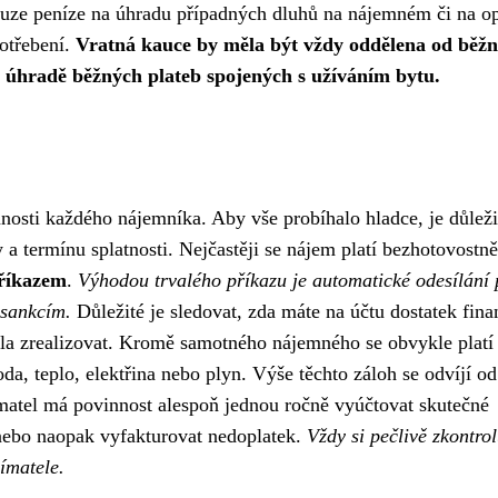
pouze peníze na úhradu případných dluhů na nájemném či na o
otřebení.
Vratná kauce by měla být vždy oddělena od běž
 úhradě běžných plateb spojených s užíváním bytu.
osti každého nájemníka. Aby vše probíhalo hladce, je důleži
 termínu splatnosti. Nejčastěji se nájem platí bezhotovostně,
říkazem
.
Výhodou trvalého příkazu je automatické odesílání 
 sankcím.
Důležité je sledovat, zda máte na účtu dostatek fina
la zrealizovat. Kromě samotného nájemného se obvykle platí 
da, teplo, elektřina nebo plyn. Výše těchto záloh se odvíjí od
matel má povinnost alespoň jednou ročně vyúčtovat skutečné
 nebo naopak vyfakturovat nedoplatek.
Vždy si pečlivě zkontrol
ímatele.