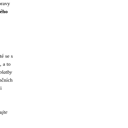
pravy
ného
té se s
 a to
platby
nčních
i
ujte