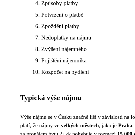
Způsoby platby
Potvrzení o platbě
Zpoždění platby
Nedoplatky na nájmu
Zvýšení nájemného
Pojištění nájemníka
Rozpočet na bydlení
Typická výše nájmu
Výše nájmu se v Česku značně liší v závislosti na lo
platí, že nájmy ve
velkých městech
, jako je
Praha
,
za pronájem bytu 2+kk pohybuje v rozmezí
15 000 