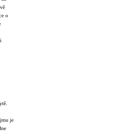
ově
ce o
e
i
ytě.
jmu je
dne