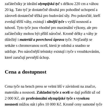
začátečníky je ideální
olympijská tyč
s délkou 220 cm a váhou
20 kg. Tato tyč je dostatečně dlouhá pro pohodlné uchopení a
zároveň dostatečně těžká pro budování síly. Pro pokročilé, kteří
zvedají těžší váhy, existují i
silnější tyče
s vyšší nosností a
tuhostí. Tyto tyče jsou vhodné pro maximální výkony, ale pro
začátečníky mohou být příliš náročné. Kromě délky a váhy je
důležitý i
materiál a povrchová úprava
tyče. Nejčastěji se
setkáte s chromovanou ocelí, která je odolná a snadno se
udržuje. Pro náročnější tréninky existují i tyče s vroubkováním,
které zaručují pevnější úchop.
Cena a dostupnost
Cena tyče na bench press se velmi liší v závislosti na značce,
materiálu a nosnosti.
Základní tyče z oceli
se dají pořídit už od
2 000 Kč, ale
profesionální olympijské tyče s vysokou
nosností
můžou stát i přes 10 000 Kč. Kromě ceny samotné tyče