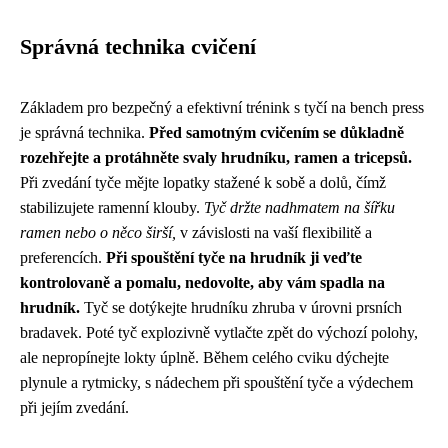
Správná technika cvičení
Základem pro bezpečný a efektivní trénink s tyčí na bench press
je správná technika.
Před samotným cvičením se důkladně
rozehřejte a protáhněte svaly hrudníku, ramen a tricepsů.
Při zvedání tyče mějte lopatky stažené k sobě a dolů, čímž
stabilizujete ramenní klouby.
Tyč držte nadhmatem na šířku
ramen nebo o něco širší,
v závislosti na vaší flexibilitě a
preferencích.
Při spouštění tyče na hrudník ji veďte
kontrolovaně a pomalu, nedovolte, aby vám spadla na
hrudník.
Tyč se dotýkejte hrudníku zhruba v úrovni prsních
bradavek. Poté tyč explozivně vytlačte zpět do výchozí polohy,
ale nepropínejte lokty úplně. Během celého cviku dýchejte
plynule a rytmicky, s nádechem při spouštění tyče a výdechem
při jejím zvedání.