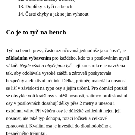
Doplňky k tyči na bench
Časté chyby a jak se jim vyhnout
Co je to tyč na bench
Tyč na bench press, často označovaná jednoduše jako "osa", je
základním vybavením
pro každého, kdo to s posilováním myslí
vážně.
Nejde však o obyčejnou tyč
. Její konstrukce je navržena
tak, aby odolávala vysoké zátěži a zároveň poskytovala
bezpečný a efektivní trénink. Délka, průměr, materiál a nosnost
se liší v závislosti na typu osy a jejím určení. Pro domácí použití
se obvykle volí kratší osy s nižší nosností, zatímco profesionální
osy v posilovnách dosahují délky přes 2 metry a unesou i
extrémní váhy. Při výběru osy je důležité zohlednit nejen její
nosnost, ale také typ úchopu, rotaci ložisek a celkové
zpracování. Kvalitní osa je investicí do dlouhodobého a
bezpečného tréninku.