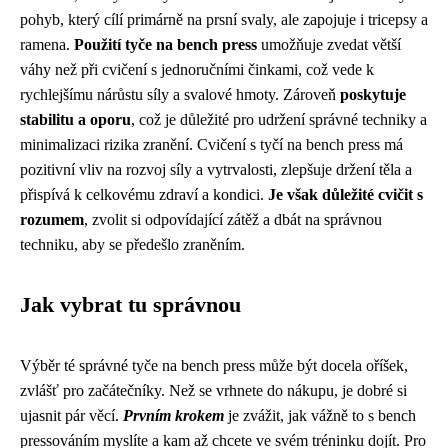
pohyb, který cílí primárně na prsní svaly, ale zapojuje i tricepsy a
ramena.
Použití tyče na bench press
umožňuje zvedat větší
váhy než při cvičení s jednoručními činkami, což vede k
rychlejšímu nárůstu síly a svalové hmoty. Zároveň
poskytuje
stabilitu a oporu
, což je důležité pro udržení správné techniky a
minimalizaci rizika zranění. Cvičení s tyčí na bench press má
pozitivní vliv na rozvoj síly a vytrvalosti, zlepšuje držení těla a
přispívá k celkovému zdraví a kondici.
Je však důležité cvičit s
rozumem
, zvolit si odpovídající zátěž a dbát na správnou
techniku, aby se předešlo zraněním.
Jak vybrat tu správnou
Výběr té správné tyče na bench press může být docela oříšek,
zvlášť pro začátečníky. Než se vrhnete do nákupu, je dobré si
ujasnit pár věcí.
Prvním krokem
je zvážit, jak vážně to s bench
pressováním myslíte a kam až chcete ve svém tréninku dojít. Pro