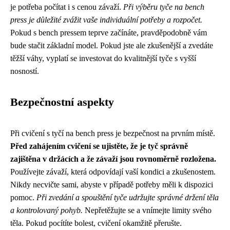
je potřeba počítat i s cenou závaží.
Při výběru tyče na bench
press je důležité zvážit vaše individuální potřeby a rozpočet.
Pokud s bench pressem teprve začínáte, pravděpodobně vám
bude stačit základní model. Pokud jste ale zkušenější a zvedáte
těžší váhy, vyplatí se investovat do kvalitnější tyče s vyšší
nosností.
Bezpečnostní aspekty
Při cvičení s tyčí na bench press je bezpečnost na prvním místě.
Před zahájením cvičení se ujistěte, že je tyč správně
zajištěna v držácích a že závaží jsou rovnoměrně rozložena.
Používejte závaží, která odpovídají vaší kondici a zkušenostem.
Nikdy necvičte sami, abyste v případě potřeby měli k dispozici
pomoc.
Při zvedání a spouštění tyče udržujte správné držení těla
a kontrolovaný pohyb.
Nepřetěžujte se a vnímejte limity svého
těla. Pokud pocítíte bolest, cvičení okamžitě přerušte.