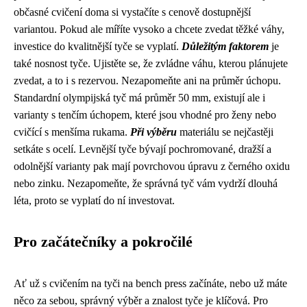
občasné cvičení doma si vystačíte s cenově dostupnější
variantou. Pokud ale míříte vysoko a chcete zvedat těžké váhy,
investice do kvalitnější tyče se vyplatí.
Důležitým faktorem
je
také nosnost tyče. Ujistěte se, že zvládne váhu, kterou plánujete
zvedat, a to i s rezervou. Nezapomeňte ani na průměr úchopu.
Standardní olympijská tyč má průměr 50 mm, existují ale i
varianty s tenčím úchopem, které jsou vhodné pro ženy nebo
cvičící s menšíma rukama.
Při výběru
materiálu se nejčastěji
setkáte s ocelí. Levnější tyče bývají pochromované, dražší a
odolnější varianty pak mají povrchovou úpravu z černého oxidu
nebo zinku. Nezapomeňte, že správná tyč vám vydrží dlouhá
léta, proto se vyplatí do ní investovat.
Pro začátečníky a pokročilé
Ať už s cvičením na tyči na bench press začínáte, nebo už máte
něco za sebou, správný výběr a znalost tyče je klíčová. Pro