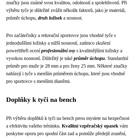
značky jsou známé svou kvalitou, odolností a spolehlivostí. Při
výběru tyče je důležité zvážit několik faktorů, jako je materiál,
průměr úchopu,
druh ložisek
a nosnost.
Pro začátečníky a rekreační sportovce jsou vhodné tyče s
jednoduššími ložisky a nižší nosností, zatímco zkušení
powerlifteři ocení
profesionální osy
s kvalitnějšími ložisky a
vysokou nosností. Důležitý je také
průměr úchopu
. Standardní
průměr pro muže je 28 mm a pro ženy 25 mm. Některé značky
nabízejí i tyče s menším průměrem úchopu, které jsou vhodné
pro sportovce s menšími dlaněmi.
Doplňky k tyči na bench
Při výběru doplňků k tyči na bench press myslete na bezpečnost
a efektivitu vašeho tréninku.
Kvalitní vzpěračský opasek
vám
poskytne oporu pro spodní část zad a pomůže předejít zranění,