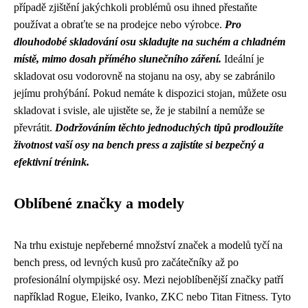
případě zjištění jakýchkoli problémů osu ihned přestaňte
používat a obraťte se na prodejce nebo výrobce.
Pro
dlouhodobé skladování osu skladujte na suchém a chladném
místě, mimo dosah přímého slunečního záření.
Ideální je
skladovat osu vodorovně na stojanu na osy, aby se zabránilo
jejímu prohýbání. Pokud nemáte k dispozici stojan, můžete osu
skladovat i svisle, ale ujistěte se, že je stabilní a nemůže se
převrátit.
Dodržováním těchto jednoduchých tipů prodloužíte
životnost vaší osy na bench press a zajistíte si bezpečný a
efektivní trénink.
Oblíbené značky a modely
Na trhu existuje nepřeberné množství značek a modelů tyčí na
bench press, od levných kusů pro začátečníky až po
profesionální olympijské osy. Mezi nejoblíbenější značky patří
například Rogue, Eleiko, Ivanko, ZKC nebo Titan Fitness. Tyto