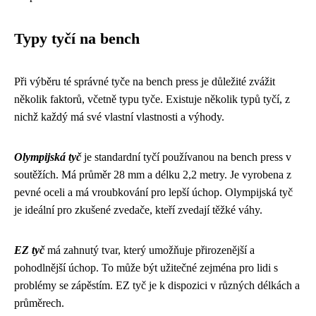
Typy tyčí na bench
Při výběru té správné tyče na bench press je důležité zvážit
několik faktorů, včetně typu tyče. Existuje několik typů tyčí, z
nichž každý má své vlastní vlastnosti a výhody.
Olympijská tyč
je standardní tyčí používanou na bench press v
soutěžích. Má průměr 28 mm a délku 2,2 metry. Je vyrobena z
pevné oceli a má vroubkování pro lepší úchop. Olympijská tyč
je ideální pro zkušené zvedače, kteří zvedají těžké váhy.
EZ tyč
má zahnutý tvar, který umožňuje přirozenější a
pohodlnější úchop. To může být užitečné zejména pro lidi s
problémy se zápěstím. EZ tyč je k dispozici v různých délkách a
průměrech.