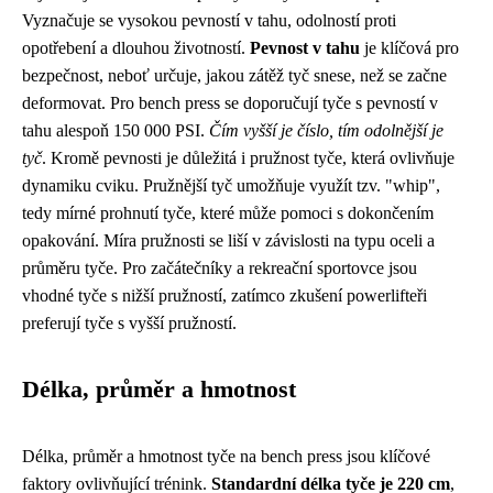
Vyznačuje se vysokou pevností v tahu, odolností proti
opotřebení a dlouhou životností.
Pevnost v tahu
je klíčová pro
bezpečnost, neboť určuje, jakou zátěž tyč snese, než se začne
deformovat. Pro bench press se doporučují tyče s pevností v
tahu alespoň 150 000 PSI.
Čím vyšší je číslo, tím odolnější je
tyč
. Kromě pevnosti je důležitá i pružnost tyče, která ovlivňuje
dynamiku cviku. Pružnější tyč umožňuje využít tzv. "whip",
tedy mírné prohnutí tyče, které může pomoci s dokončením
opakování. Míra pružnosti se liší v závislosti na typu oceli a
průměru tyče. Pro začátečníky a rekreační sportovce jsou
vhodné tyče s nižší pružností, zatímco zkušení powerlifteři
preferují tyče s vyšší pružností.
Délka, průměr a hmotnost
Délka, průměr a hmotnost tyče na bench press jsou klíčové
faktory ovlivňující trénink.
Standardní délka tyče je 220 cm
,