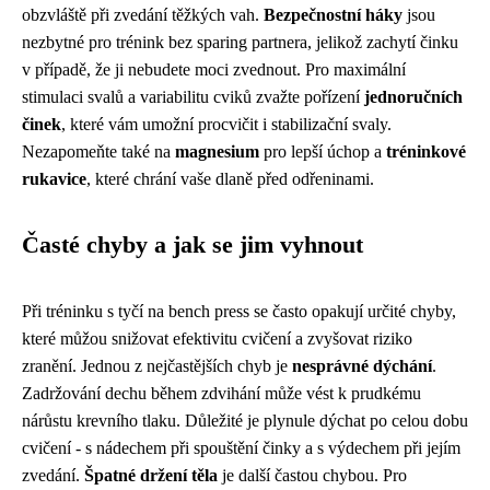
obzvláště při zvedání těžkých vah.
Bezpečnostní háky
jsou
nezbytné pro trénink bez sparing partnera, jelikož zachytí činku
v případě, že ji nebudete moci zvednout. Pro maximální
stimulaci svalů a variabilitu cviků zvažte pořízení
jednoručních
činek
, které vám umožní procvičit i stabilizační svaly.
Nezapomeňte také na
magnesium
pro lepší úchop a
tréninkové
rukavice
, které chrání vaše dlaně před odřeninami.
Časté chyby a jak se jim vyhnout
Při tréninku s tyčí na bench press se často opakují určité chyby,
které můžou snižovat efektivitu cvičení a zvyšovat riziko
zranění. Jednou z nejčastějších chyb je
nesprávné dýchání
.
Zadržování dechu během zdvihání může vést k prudkému
nárůstu krevního tlaku. Důležité je plynule dýchat po celou dobu
cvičení - s nádechem při spouštění činky a s výdechem při jejím
zvedání.
Špatné držení těla
je další častou chybou. Pro