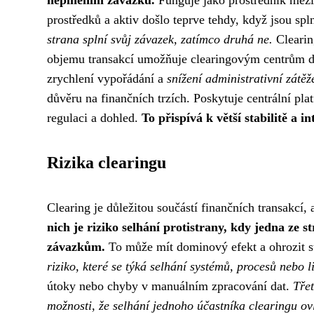
neplněním závazků.
Funguje jako prostředník mezi
prostředků a aktiv došlo teprve tehdy, když jsou s
strana splní svůj závazek, zatímco druhá ne.
Clearin
objemu transakcí umožňuje clearingovým centrům do
zrychlení vypořádání a
snížení administrativní zátěž
důvěru na finančních trzích. Poskytuje centrální p
regulaci a dohled.
To přispívá k větší stabilitě a i
Rizika clearingu
Clearing je důležitou součástí finančních transakcí, 
nich je riziko selhání protistrany, kdy jedna ze
závazkům.
To může mít dominový efekt a ohrozit s
riziko, které se týká selhání systémů, procesů nebo l
útoky nebo chyby v manuálním zpracování dat.
Třet
možnosti, že selhání jednoho účastníka clearingu ovl