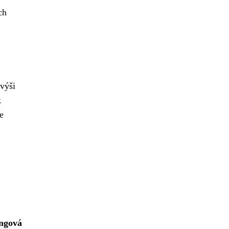
ch
výši
k
e
ingová