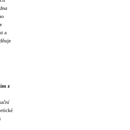
ích
edna
ho
e
st a
adňuje
ím z
rační
etické
k