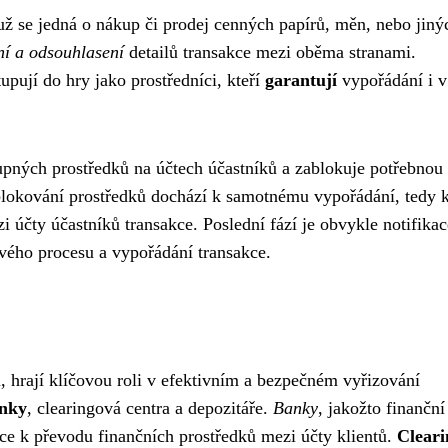
už se jedná o nákup či prodej cenných papírů, měn, nebo jiný
ní a odsouhlasení
detailů transakce mezi oběma stranami.
upují do hry jako prostředníci, kteří
garantují
vypořádání i v
upných prostředků na účtech účastníků a zablokuje potřebnou 
ablokování prostředků dochází k samotnému vypořádání, tedy 
 účty účastníků transakce. Poslední fází je obvykle notifikac
vého procesu a vypořádání transakce.
, hrají klíčovou roli v efektivním a bezpečném vyřizování
nky
, clearingová centra a depozitáře.
Banky
, jakožto finanční
kce k převodu finančních prostředků mezi účty klientů.
Clear