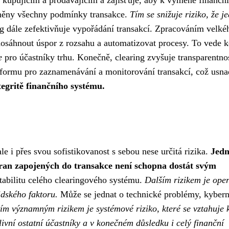
 kupujícím a prodávajícím a zajišťuje, aby k výměně finančn
plněny všechny podmínky transakce.
Tím se snižuje riziko, že j
g dále zefektivňuje vypořádání transakcí. Zpracováním velké
sáhnout úspor z rozsahu a automatizovat procesy. To vede k
e
pro účastníky trhu. Konečně, clearing zvyšuje transparentno
latformu pro zaznamenávání a monitorování transakcí, což usn
ntegritě finančního systému.
ale i přes svou sofistikovanost s sebou nese určitá rizika.
Jedn
 stran zapojených do transakce není schopna dostát svým
tabilitu celého clearingového systému.
Dalším rizikem je ope
idského faktoru.
Může se jednat o technické problémy, kybern
ím významným rizikem je systémové riziko, které se vztahuje 
ivní ostatní účastníky a v konečném důsledku i celý finanční