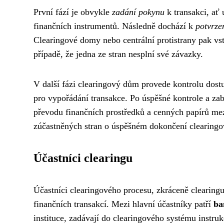
První fází je obvykle
zadání pokynu
k transakci, ať 
finančních instrumentů. Následně dochází k
potvrze
Clearingové domy nebo centrální protistrany pak vst
případě, že jedna ze stran nesplní své závazky.
V další fázi clearingový dům provede kontrolu dost
pro vypořádání transakce. Po úspěšné kontrole a z
převodu finančních prostředků a cenných papírů mezi
zúčastněných stran o úspěšném dokončení clearingo
Účastníci clearingu
Účastníci clearingového procesu, zkráceně clearingu
finančních transakcí. Mezi hlavní účastníky patří
ba
instituce, zadávají do clearingového systému instru