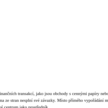
finančních transakcí, jako jsou obchody s cennými papíry neb
dna ze stran nesplní své závazky. Místo přímého vypořádání m
vé centrum jako prostředník.