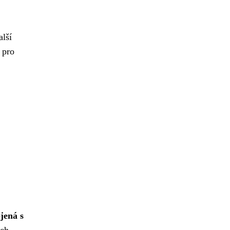
alší
 pro
jená s