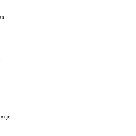
an
v
em je