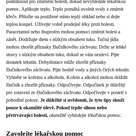
podniknout pro zmírnění bolesti, dokud nevyhledáte lékařskou
pomoc. Aplikujte teplo. Teplo pomáhá uvolnit svaly a zmírnit
křeče. Přiložte na postižené místo teplý obklad nebo si dejte
teplou koupel. Užívejte volně prodejné léky proti bolesti.
Paracetamol nebo ibuprofen mohou pomoci zmírnit bolest a
zánět. Dodržujte dietu s nízkým obsahem tuku. Tučná jídla
mohou zhoršit příznaky žlučníkového záchvatu. Držte se lehké
stravy s nízkým obsahem tuku, dokud se vám neuleví. Pijte
dostatek tekutin. Dehydratace může zhoršit příznaky
žlučníkového záchvatu. Pijte hodně vody a jiných čirých tekutin.
Vyhněte se kofeinu a alkoholu. Kofein a alkohol mohou dráždit
žlučník a zhoršit příznaky. Odpočívejte. Odpočinek je důležitý
pro zotavení ze žlučníkového záchvatu. Odpočívejte v posteli v
pohodlné poloze.
Je důležité si uvědomit, že tyto tipy slouží
pouze k okamžité úlevě. Pokud trpíte silnou nebo
přetrvávající bolestí,
okamžitě vyhledejte lékařskou pomoc.
Zavolejte lékařskou pomoc