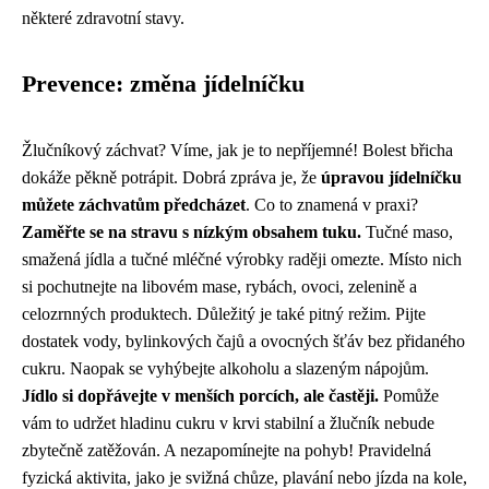
některé zdravotní stavy.
Prevence: změna jídelníčku
Žlučníkový záchvat? Víme, jak je to nepříjemné! Bolest břicha
dokáže pěkně potrápit. Dobrá zpráva je, že
úpravou jídelníčku
můžete záchvatům předcházet
. Co to znamená v praxi?
Zaměřte se na stravu s nízkým obsahem tuku.
Tučné maso,
smažená jídla a tučné mléčné výrobky raději omezte. Místo nich
si pochutnejte na libovém mase, rybách, ovoci, zelenině a
celozrnných produktech. Důležitý je také pitný režim. Pijte
dostatek vody, bylinkových čajů a ovocných šťáv bez přidaného
cukru. Naopak se vyhýbejte alkoholu a slazeným nápojům.
Jídlo si dopřávejte v menších porcích, ale častěji.
Pomůže
vám to udržet hladinu cukru v krvi stabilní a žlučník nebude
zbytečně zatěžován. A nezapomínejte na pohyb! Pravidelná
fyzická aktivita, jako je svižná chůze, plavání nebo jízda na kole,