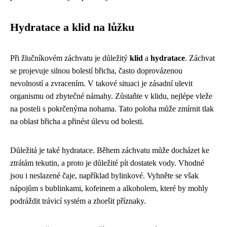
Hydratace a klid na lůžku
Při žlučníkovém záchvatu je důležitý
klid
a
hydratace
. Záchvat
se projevuje silnou bolestí břicha, často doprovázenou
nevolností a zvracením. V takové situaci je zásadní ulevit
organismu od zbytečné námahy. Zůstaňte v klidu, nejlépe vleže
na posteli s pokrčenýma nohama. Tato poloha může zmírnit tlak
na oblast břicha a přinést úlevu od bolesti.
Důležitá je také hydratace. Během záchvatu může docházet ke
ztrátám tekutin, a proto je důležité pít dostatek vody. Vhodné
jsou i neslazené čaje, například bylinkové. Vyhněte se však
nápojům s bublinkami, kofeinem a alkoholem, které by mohly
podráždit trávicí systém a zhoršit příznaky.