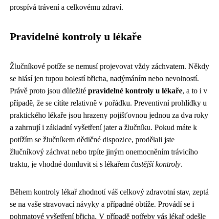
prospívá trávení a celkovému zdraví.
Pravidelné kontroly u lékaře
Žlučníkové potíže se nemusí projevovat vždy záchvatem. Někdy
se hlásí jen tupou bolestí břicha, nadýmáním nebo nevolností.
Právě proto jsou důležité
pravidelné kontroly u lékaře
, a to i v
případě, že se cítíte relativně v pořádku. Preventivní prohlídky u
praktického lékaře jsou hrazeny pojišťovnou jednou za dva roky
a zahrnují i základní vyšetření jater a žlučníku. Pokud máte k
potížím se žlučníkem dědičné dispozice, prodělali jste
žlučníkový záchvat nebo trpíte jiným onemocněním trávicího
traktu, je vhodné domluvit si s lékařem
častější kontroly
.
Během kontroly lékař zhodnotí váš celkový zdravotní stav, zeptá
se na vaše stravovací návyky a případné obtíže. Provádí se i
pohmatové vyšetření břicha. V případě potřeby vás lékař odešle