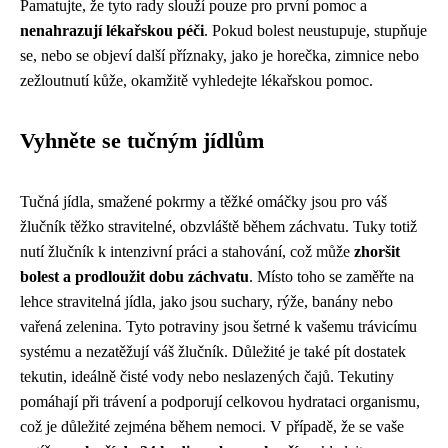
Pamatujte, že tyto rady slouží pouze pro první pomoc a
nenahrazují lékařskou péči
. Pokud bolest neustupuje, stupňuje
se, nebo se objeví další příznaky, jako je horečka, zimnice nebo
zežloutnutí kůže, okamžitě vyhledejte lékařskou pomoc.
Vyhněte se tučným jídlům
Tučná jídla, smažené pokrmy a těžké omáčky jsou pro váš
žlučník těžko stravitelné, obzvláště během záchvatu. Tuky totiž
nutí žlučník k intenzivní práci a stahování, což může
zhoršit
bolest a prodloužit dobu záchvatu
. Místo toho se zaměřte na
lehce stravitelná jídla, jako jsou suchary, rýže, banány nebo
vařená zelenina. Tyto potraviny jsou šetrné k vašemu trávicímu
systému a nezatěžují váš žlučník. Důležité je také pít dostatek
tekutin, ideálně čisté vody nebo neslazených čajů. Tekutiny
pomáhají při trávení a podporují celkovou hydrataci organismu,
což je důležité zejména během nemoci. V případě, že se vaše