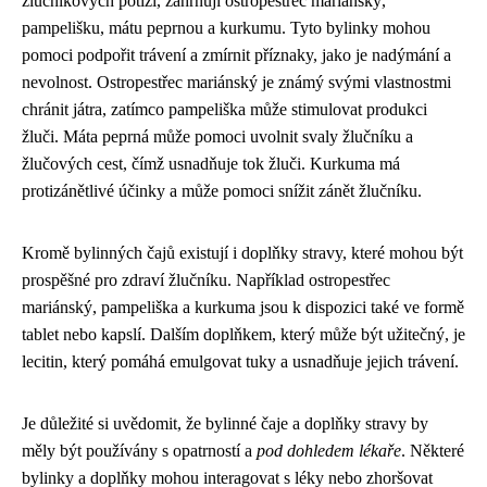
žlučníkových potíží, zahrnují ostropestřec mariánský,
pampelišku, mátu peprnou a kurkumu. Tyto bylinky mohou
pomoci podpořit trávení a zmírnit příznaky, jako je nadýmání a
nevolnost. Ostropestřec mariánský je známý svými vlastnostmi
chránit játra, zatímco pampeliška může stimulovat produkci
žluči. Máta peprná může pomoci uvolnit svaly žlučníku a
žlučových cest, čímž usnadňuje tok žluči. Kurkuma má
protizánětlivé účinky a může pomoci snížit zánět žlučníku.
Kromě bylinných čajů existují i doplňky stravy, které mohou být
prospěšné pro zdraví žlučníku. Například ostropestřec
mariánský, pampeliška a kurkuma jsou k dispozici také ve formě
tablet nebo kapslí. Dalším doplňkem, který může být užitečný, je
lecitin, který pomáhá emulgovat tuky a usnadňuje jejich trávení.
Je důležité si uvědomit, že bylinné čaje a doplňky stravy by
měly být používány s opatrností a
pod dohledem lékaře
. Některé
bylinky a doplňky mohou interagovat s léky nebo zhoršovat