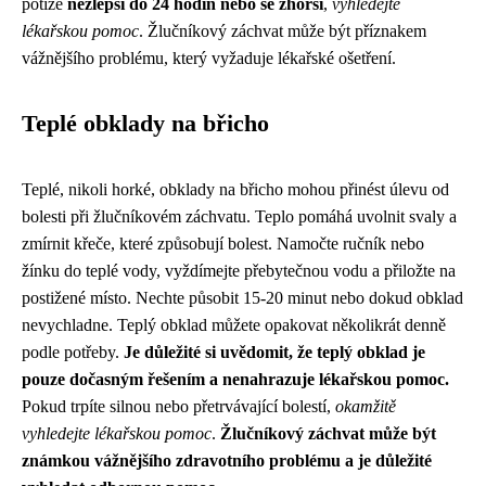
potíže
nezlepší do 24 hodin nebo se zhorší
,
vyhledejte
lékařskou pomoc
. Žlučníkový záchvat může být příznakem
vážnějšího problému, který vyžaduje lékařské ošetření.
Teplé obklady na břicho
Teplé, nikoli horké, obklady na břicho mohou přinést úlevu od
bolesti při žlučníkovém záchvatu. Teplo pomáhá uvolnit svaly a
zmírnit křeče, které způsobují bolest. Namočte ručník nebo
žínku do teplé vody, vyždímejte přebytečnou vodu a přiložte na
postižené místo. Nechte působit 15-20 minut nebo dokud obklad
nevychladne. Teplý obklad můžete opakovat několikrát denně
podle potřeby.
Je důležité si uvědomit, že teplý obklad je
pouze dočasným řešením a nenahrazuje lékařskou pomoc.
Pokud trpíte silnou nebo přetrvávající bolestí,
okamžitě
vyhledejte lékařskou pomoc
.
Žlučníkový záchvat může být
známkou vážnějšího zdravotního problému a je důležité