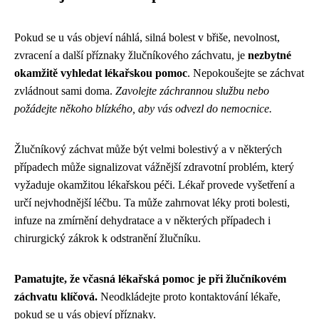
Pokud se u vás objeví náhlá, silná bolest v břiše, nevolnost,
zvracení a další příznaky žlučníkového záchvatu, je
nezbytné
okamžitě vyhledat lékařskou pomoc
. Nepokoušejte se záchvat
zvládnout sami doma.
Zavolejte záchrannou službu nebo
požádejte někoho blízkého, aby vás odvezl do nemocnice.
Žlučníkový záchvat může být velmi bolestivý a v některých
případech může signalizovat vážnější zdravotní problém, který
vyžaduje okamžitou lékařskou péči. Lékař provede vyšetření a
určí nejvhodnější léčbu. Ta může zahrnovat léky proti bolesti,
infuze na zmírnění dehydratace a v některých případech i
chirurgický zákrok k odstranění žlučníku.
Pamatujte, že včasná lékařská pomoc je při žlučníkovém
záchvatu klíčová.
Neodkládejte proto kontaktování lékaře,
pokud se u vás objeví příznaky.