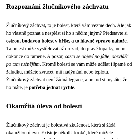
Rozpoznání žlučníkového záchvatu
Žlučníkový záchvat, to je bolest, která vám vezme dech. Ale jak
ho vlastně poznat a nesplést si ho s něčím jiným? Představte si
ostrou, bodavou bolest v břiše, a to hlavně vpravo nahoře
.
Ta bolest může vystřelovat až do zad, do pravé lopatky, nebo
dokonce do ramene. A pozor,
často se objeví po jídle, obzvlášť
po tom tučnějším
. Kromě bolesti se vám může udělat i špatně od
žaludku, můžete zvracet, mít nadýmání nebo teplotu.
Žlučníkový záchvat není žádná legrace, a pokud si myslíte, že
ho máte, je
potřeba jednat rychle
.
Okamžitá úleva od bolesti
Žlučníkový záchvat je bolestivá zkušenost, která si žádá
okamžitou úlevu. Existuje několik kroků, které můžete