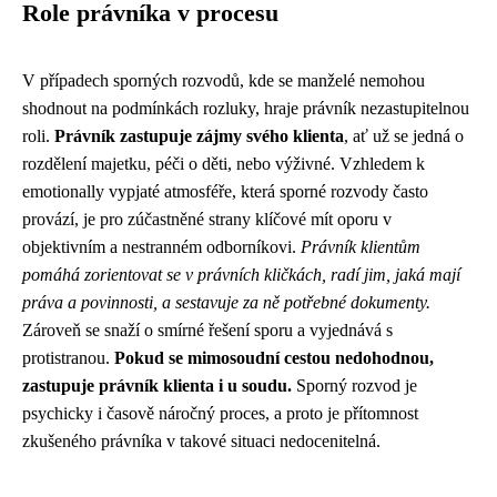
Role právníka v procesu
V případech sporných rozvodů, kde se manželé nemohou
shodnout na podmínkách rozluky, hraje právník nezastupitelnou
roli.
Právník zastupuje zájmy svého klienta
, ať už se jedná o
rozdělení majetku, péči o děti, nebo výživné. Vzhledem k
emotionally vypjaté atmosféře, která sporné rozvody často
provází, je pro zúčastněné strany klíčové mít oporu v
objektivním a nestranném odborníkovi.
Právník klientům
pomáhá zorientovat se v právních kličkách, radí jim, jaká mají
práva a povinnosti, a sestavuje za ně potřebné dokumenty.
Zároveň se snaží o smírné řešení sporu a vyjednává s
protistranou.
Pokud se mimosoudní cestou nedohodnou,
zastupuje právník klienta i u soudu.
Sporný rozvod je
psychicky i časově náročný proces, a proto je přítomnost
zkušeného právníka v takové situaci nedocenitelná.