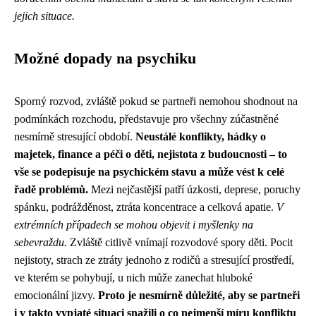
jejich situace.
Možné dopady na psychiku
Sporný rozvod, zvláště pokud se partneři nemohou shodnout na
podmínkách rozchodu, představuje pro všechny zúčastněné
nesmírně stresující období.
Neustálé konflikty, hádky o
majetek, finance a péči o děti, nejistota z budoucnosti – to
vše se podepisuje na psychickém stavu a může vést k celé
řadě problémů.
Mezi nejčastější patří úzkosti, deprese, poruchy
spánku, podrážděnost, ztráta koncentrace a celková apatie.
V
extrémních případech se mohou objevit i myšlenky na
sebevraždu.
Zvláště citlivě vnímají rozvodové spory děti. Pocit
nejistoty, strach ze ztráty jednoho z rodičů a stresující prostředí,
ve kterém se pohybují, u nich může zanechat hluboké
emocionální jizvy.
Proto je nesmírně důležité, aby se partneři
i v takto vypjaté situaci snažili o co nejmenší míru konfliktu