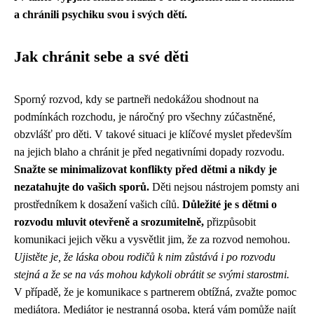
a chránili psychiku svou i svých dětí.
Jak chránit sebe a své děti
Sporný rozvod, kdy se partneři nedokážou shodnout na
podmínkách rozchodu, je náročný pro všechny zúčastněné,
obzvlášť pro děti. V takové situaci je klíčové myslet především
na jejich blaho a chránit je před negativními dopady rozvodu.
Snažte se minimalizovat konflikty před dětmi a nikdy je
nezatahujte do vašich sporů.
Děti nejsou nástrojem pomsty ani
prostředníkem k dosažení vašich cílů.
Důležité je s dětmi o
rozvodu mluvit otevřeně a srozumitelně,
přizpůsobit
komunikaci jejich věku a vysvětlit jim, že za rozvod nemohou.
Ujistěte je, že láska obou rodičů k nim zůstává i po rozvodu
stejná a že se na vás mohou kdykoli obrátit se svými starostmi.
V případě, že je komunikace s partnerem obtížná, zvažte pomoc
mediátora. Mediátor je nestranná osoba, která vám pomůže najít