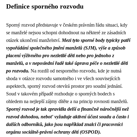
Definice sporného rozvodu
Sporný rozvod představuje v českém právním řádu situaci, kdy
se manželé nejsou schopni dohodnout na některé ze zásadních
otázek ukončení manželství.
Mezi tyto sporné body typicky patří
vypořádání společného jmění manželů (SJM), výše a způsob
placení výživného pro nezletilé děti nebo pro jednoho z
manželů, a v neposlední řadě také úprava péče o nezletilé děti
po rozvodu.
Na rozdíl od nesporného rozvodu, kde je nutná
shoda v otázce rozvodu samotného i ve všech souvisejících
aspektech, sporný rozvod otevírá prostor pro soudní jednání.
Soud v takovém případě rozhoduje o sporných bodech s
ohledem na nejlepší zájmy dítěte a na princip rovnosti manželů.
Sporný rozvod je tak zpravidla delší a finančně náročnější než
rozvod dohodou, neboť vyžaduje aktivní účast soudu a často i
dalších odborníků, jako jsou například znalci či pracovníci
orgánu sociálně-právní ochrany dětí (OSPOD).