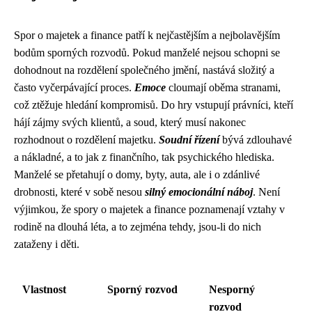
Spor o majetek a finance patří k nejčastějším a nejbolavějším
bodům sporných rozvodů. Pokud manželé nejsou schopni se
dohodnout na rozdělení společného jmění, nastává složitý a
často vyčerpávající proces.
Emoce
cloumají oběma stranami,
což ztěžuje hledání kompromisů. Do hry vstupují právníci, kteří
hájí zájmy svých klientů, a soud, který musí nakonec
rozhodnout o rozdělení majetku.
Soudní řízení
bývá zdlouhavé
a nákladné, a to jak z finančního, tak psychického hlediska.
Manželé se přetahují o domy, byty, auta, ale i o zdánlivé
drobnosti, které v sobě nesou
silný emocionální náboj
. Není
výjimkou, že spory o majetek a finance poznamenají vztahy v
rodině na dlouhá léta, a to zejména tehdy, jsou-li do nich
zataženy i děti.
Vlastnost
Sporný rozvod
Nesporný
rozvod