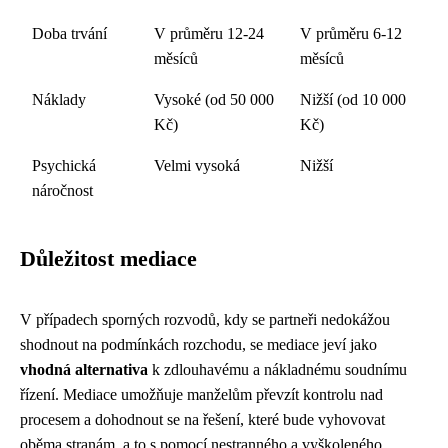
Doba trvání
V průměru 12-24
V průměru 6-12
měsíců
měsíců
Náklady
Vysoké (od 50 000
Nižší (od 10 000
Kč)
Kč)
Psychická
Velmi vysoká
Nižší
náročnost
Důležitost mediace
V případech sporných rozvodů, kdy se partneři nedokážou
shodnout na podmínkách rozchodu, se mediace jeví jako
vhodná alternativa
k zdlouhavému a nákladnému soudnímu
řízení. Mediace umožňuje manželům převzít kontrolu nad
procesem a dohodnout se na řešení, které bude vyhovovat
oběma stranám, a to s pomocí nestranného a vyškoleného