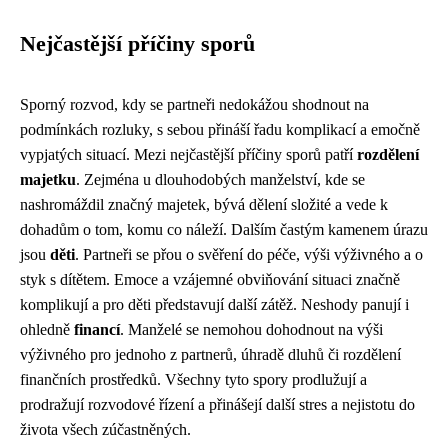
Nejčastější příčiny sporů
Sporný rozvod, kdy se partneři nedokážou shodnout na
podmínkách rozluky, s sebou přináší řadu komplikací a emočně
vypjatých situací. Mezi nejčastější příčiny sporů patří
rozdělení
majetku
. Zejména u dlouhodobých manželství, kde se
nashromáždil značný majetek, bývá dělení složité a vede k
dohadům o tom, komu co náleží. Dalším častým kamenem úrazu
jsou
děti
. Partneři se přou o svěření do péče, výši výživného a o
styk s dítětem. Emoce a vzájemné obviňování situaci značně
komplikují a pro děti představují další zátěž. Neshody panují i
ohledně
financí
. Manželé se nemohou dohodnout na výši
výživného pro jednoho z partnerů, úhradě dluhů či rozdělení
finančních prostředků. Všechny tyto spory prodlužují a
prodražují rozvodové řízení a přinášejí další stres a nejistotu do
života všech zúčastněných.