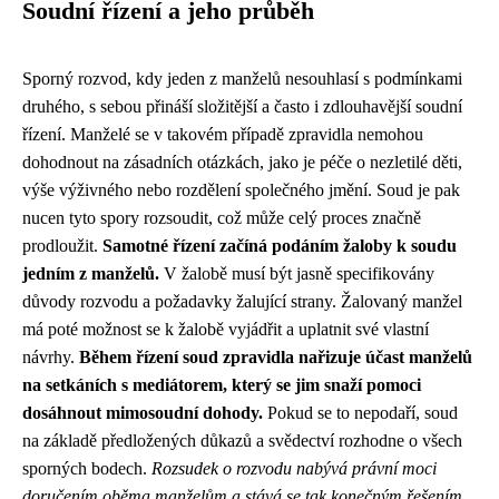
Soudní řízení a jeho průběh
Sporný rozvod, kdy jeden z manželů nesouhlasí s podmínkami
druhého, s sebou přináší složitější a často i zdlouhavější soudní
řízení. Manželé se v takovém případě zpravidla nemohou
dohodnout na zásadních otázkách, jako je péče o nezletilé děti,
výše výživného nebo rozdělení společného jmění. Soud je pak
nucen tyto spory rozsoudit, což může celý proces značně
prodloužit.
Samotné řízení začíná podáním žaloby k soudu
jedním z manželů.
V žalobě musí být jasně specifikovány
důvody rozvodu a požadavky žalující strany. Žalovaný manžel
má poté možnost se k žalobě vyjádřit a uplatnit své vlastní
návrhy.
Během řízení soud zpravidla nařizuje účast manželů
na setkáních s mediátorem, který se jim snaží pomoci
dosáhnout mimosoudní dohody.
Pokud se to nepodaří, soud
na základě předložených důkazů a svědectví rozhodne o všech
sporných bodech.
Rozsudek o rozvodu nabývá právní moci
doručením oběma manželům a stává se tak konečným řešením