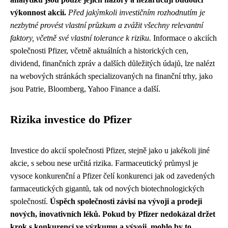
výkonnost akcií.
Před jakýmkoli investičním rozhodnutím je
nezbytné provést vlastní průzkum a zvážit všechny relevantní
faktory, včetně své vlastní tolerance k riziku.
Informace o akciích
společnosti Pfizer, včetně aktuálních a historických cen,
dividend, finančních zpráv a dalších důležitých údajů, lze nalézt
na webových stránkách specializovaných na finanční trhy, jako
jsou Patrie, Bloomberg, Yahoo Finance a další.
Rizika investice do Pfizer
Investice do akcií společnosti Pfizer, stejně jako u jakékoli jiné
akcie, s sebou nese určitá rizika. Farmaceutický průmysl je
vysoce konkurenční a Pfizer čelí konkurenci jak od zavedených
farmaceutických gigantů, tak od nových biotechnologických
společností.
Úspěch společnosti závisí na vývoji a prodeji
nových, inovativních léků. Pokud by Pfizer nedokázal držet
krok s konkurencí ve výzkumu a vývoji, mohlo by to