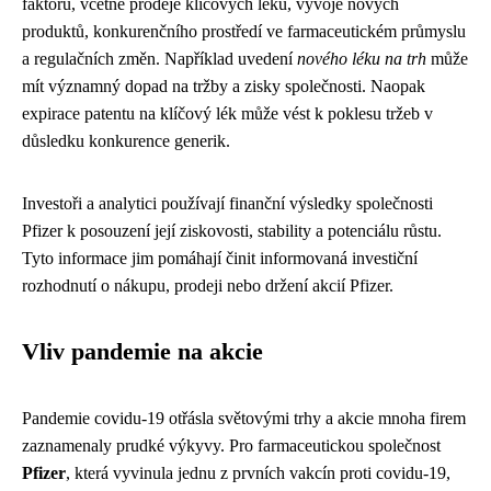
faktorů, včetně prodeje klíčových léků, vývoje nových
produktů, konkurenčního prostředí ve farmaceutickém průmyslu
a regulačních změn. Například uvedení
nového léku na trh
může
mít významný dopad na tržby a zisky společnosti. Naopak
expirace patentu na klíčový lék může vést k poklesu tržeb v
důsledku konkurence generik.
Investoři a analytici používají finanční výsledky společnosti
Pfizer k posouzení její ziskovosti, stability a potenciálu růstu.
Tyto informace jim pomáhají činit informovaná investiční
rozhodnutí o nákupu, prodeji nebo držení akcií Pfizer.
Vliv pandemie na akcie
Pandemie covidu-19 otřásla světovými trhy a akcie mnoha firem
zaznamenaly prudké výkyvy. Pro farmaceutickou společnost
Pfizer
, která vyvinula jednu z prvních vakcín proti covidu-19,