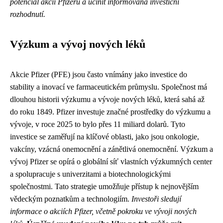
potenciál akcií Pfizeru a učinit informovaná investiční
rozhodnutí.
Výzkum a vývoj nových léků
Akcie Pfizer (PFE) jsou často vnímány jako investice do
stability a inovací ve farmaceutickém průmyslu. Společnost má
dlouhou historii výzkumu a vývoje nových léků, která sahá až
do roku 1849. Pfizer investuje značné prostředky do výzkumu a
vývoje, v roce 2025 to bylo přes 11 miliard dolarů. Tyto
investice se zaměřují na klíčové oblasti, jako jsou onkologie,
vakcíny, vzácná onemocnění a zánětlivá onemocnění. Výzkum a
vývoj Pfizer se opírá o globální síť vlastních výzkumných center
a spolupracuje s univerzitami a biotechnologickými
společnostmi. Tato strategie umožňuje přístup k nejnovějším
vědeckým poznatkům a technologiím.
Investoři sledují
informace o akciích Pfizer, včetně pokroku ve vývoji nových