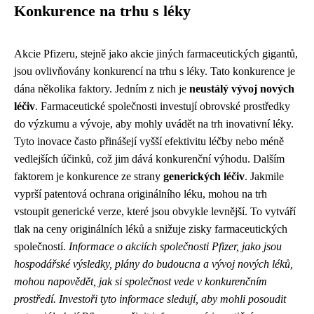
Konkurence na trhu s léky
Akcie Pfizeru, stejně jako akcie jiných farmaceutických gigantů,
jsou ovlivňovány konkurencí na trhu s léky. Tato konkurence je
dána několika faktory. Jedním z nich je
neustálý vývoj nových
léčiv
. Farmaceutické společnosti investují obrovské prostředky
do výzkumu a vývoje, aby mohly uvádět na trh inovativní léky.
Tyto inovace často přinášejí vyšší efektivitu léčby nebo méně
vedlejších účinků, což jim dává konkurenční výhodu. Dalším
faktorem je konkurence ze strany
generických léčiv
. Jakmile
vyprší patentová ochrana originálního léku, mohou na trh
vstoupit generické verze, které jsou obvykle levnější. To vytváří
tlak na ceny originálních léků a snižuje zisky farmaceutických
společností.
Informace o akciích společnosti Pfizer, jako jsou
hospodářské výsledky, plány do budoucna a vývoj nových léků,
mohou napovědět, jak si společnost vede v konkurenčním
prostředí. Investoři tyto informace sledují, aby mohli posoudit