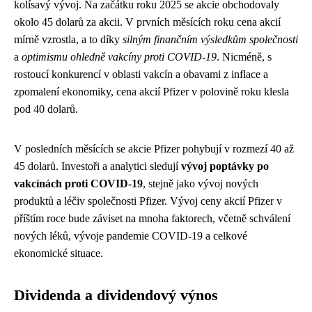
kolísavý vývoj. Na začátku roku 2025 se akcie obchodovaly
okolo 45 dolarů za akcii. V prvních měsících roku cena akcií
mírně vzrostla, a to díky
silným finančním výsledkům společnosti
a
optimismu ohledně vakcíny proti COVID-19
. Nicméně, s
rostoucí konkurencí v oblasti vakcín a obavami z inflace a
zpomalení ekonomiky, cena akcií Pfizer v polovině roku klesla
pod 40 dolarů.
V posledních měsících se akcie Pfizer pohybují v rozmezí 40 až
45 dolarů. Investoři a analytici sledují
vývoj poptávky po
vakcínách proti COVID-19
, stejně jako vývoj nových
produktů a léčiv společnosti Pfizer. Vývoj ceny akcií Pfizer v
příštím roce bude záviset na mnoha faktorech, včetně schválení
nových léků, vývoje pandemie COVID-19 a celkové
ekonomické situace.
Dividenda a dividendový výnos