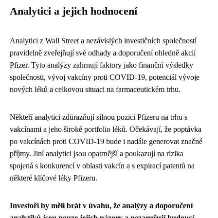
Analytici a jejich hodnocení
Analytici z Wall Street a nezávislých investičních společností
pravidelně zveřejňují své odhady a doporučení ohledně akcií
Pfizer. Tyto analýzy zahrnují faktory jako finanční výsledky
společnosti, vývoj vakcíny proti COVID-19, potenciál vývoje
nových léků a celkovou situaci na farmaceutickém trhu.
Někteří analytici zdůrazňují silnou pozici Pfizeru na trhu s
vakcínami a jeho široké portfolio léků. Očekávají, že poptávka
po vakcínách proti COVID-19 bude i nadále generovat značné
příjmy. Jiní analytici jsou opatrnější a poukazují na rizika
spojená s konkurencí v oblasti vakcín a s expirací patentů na
některé klíčové léky Pfizeru.
Investoři by měli brát v úvahu, že analýzy a doporučení
analytiků jsou pouze jejich názory a nezaručují budoucí