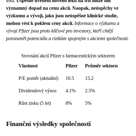
léků.
Úspěšné uvedení nového léku na trh může mít
významný dopad na cenu akcií. Naopak, neúspěchy ve
výzkumu a vývoji, jako jsou neúspěšné klinické studie,
mohou vést k poklesu ceny akcií.
Informace o výzkumu a
vývoji Pfizer jsou proto klíčové pro investory, kteří chtějí
porozumět potenciálu a rizikům spojeným s akciemi společnosti.
Srovnání akcií Pfizer s farmaceutickým sektorem
Vlastnost
Pfizer
Průměr sektoru
P/E poměr (aktuální)
10.5
15.2
Dividendový výnos
4.1%
2.5%
Růst zisku (5 let)
8%
5%
Finanční výsledky společnosti