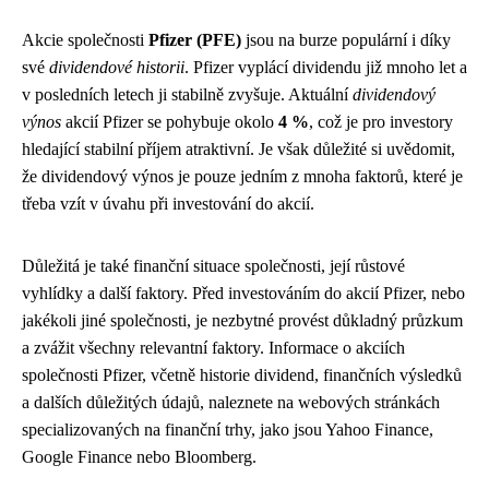
Akcie společnosti
Pfizer (PFE)
jsou na burze populární i díky
své
dividendové historii
. Pfizer vyplácí dividendu již mnoho let a
v posledních letech ji stabilně zvyšuje. Aktuální
dividendový
výnos
akcií Pfizer se pohybuje okolo
4 %
, což je pro investory
hledající stabilní příjem atraktivní. Je však důležité si uvědomit,
že dividendový výnos je pouze jedním z mnoha faktorů, které je
třeba vzít v úvahu při investování do akcií.
Důležitá je také finanční situace společnosti, její růstové
vyhlídky a další faktory. Před investováním do akcií Pfizer, nebo
jakékoli jiné společnosti, je nezbytné provést důkladný průzkum
a zvážit všechny relevantní faktory. Informace o akciích
společnosti Pfizer, včetně historie dividend, finančních výsledků
a dalších důležitých údajů, naleznete na webových stránkách
specializovaných na finanční trhy, jako jsou Yahoo Finance,
Google Finance nebo Bloomberg.