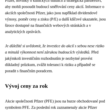
Pfizer, novinky o klinických studiích a strategická partnerství,
aby mohli posoudit budoucí směřování ceny akcií. Informace o
akciích společnosti Pfizer, jako jsou například dividendové
výnosy, poměr ceny a zisku (P/E) a další klíčové ukazatele, jsou
široce dostupné na finančních webových stránkách a v
analytických zprávách.
Je důležité si uvědomit, že investice do akcií s sebou nese riziko
a minulá výkonnost není zárukou budoucích výsledků.
Před
jakýmkoli investičním rozhodnutím je nezbytné provést
důkladný průzkum, zvážit toleranci k riziku a případně se
poradit s finančním poradcem.
Vývoj ceny za rok
Akcie společnosti Pfizer (PFE) jsou na burze obchodované pod
symbolem PFE. Za poslední rok zaznamenaly akcie Pfizer