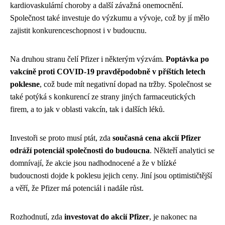
kardiovaskulární choroby a další závažná onemocnění.
Společnost také investuje do výzkumu a vývoje, což by jí mělo
zajistit konkurenceschopnost i v budoucnu.
Na druhou stranu čelí Pfizer i některým výzvám.
Poptávka po
vakcíně proti COVID-19 pravděpodobně v příštích letech
poklesne
, což bude mít negativní dopad na tržby. Společnost se
také potýká s konkurencí ze strany jiných farmaceutických
firem, a to jak v oblasti vakcín, tak i dalších léků.
Investoři se proto musí ptát, zda
současná cena akcií Pfizer
odráží potenciál společnosti do budoucna
. Někteří analytici se
domnívají, že akcie jsou nadhodnocené a že v blízké
budoucnosti dojde k poklesu jejich ceny. Jiní jsou optimističtější
a věří, že Pfizer má potenciál i nadále růst.
Rozhodnutí, zda
investovat do akcií Pfizer
, je nakonec na