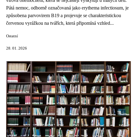
virová onemocnění, která se nejčastěji vyskytují u malých dětí.
Pátá nemoc, odborně označovaná jako erythema infectiosum, je
způsobena parvovirem B19 a projevuje se charakteristickou
červenou vyrážkou na tvářích, která připomíná vzhled...
Ostatní
28. 01. 2026