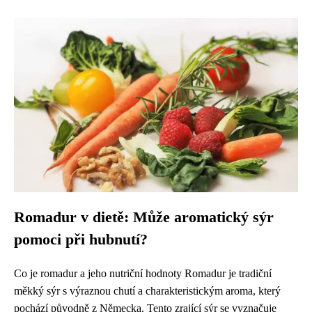
Romadur v dietě: Může aromatický sýr
pomoci při hubnutí?
Co je romadur a jeho nutriční hodnoty Romadur je tradiční
měkký sýr s výraznou chutí a charakteristickým aroma, který
pochází původně z Německa. Tento zrající sýr se vyznačuje