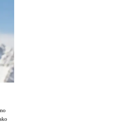
ímo
ako