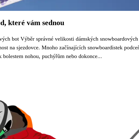
d, které vám sednou
vých bot Výběr správné velikosti dámských snowboardových 
ost na sjezdovce. Mnoho začínajících snowboardistek podce
t k bolestem nohou, puchýřům nebo dokonce...