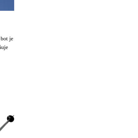
bot je
ňuje