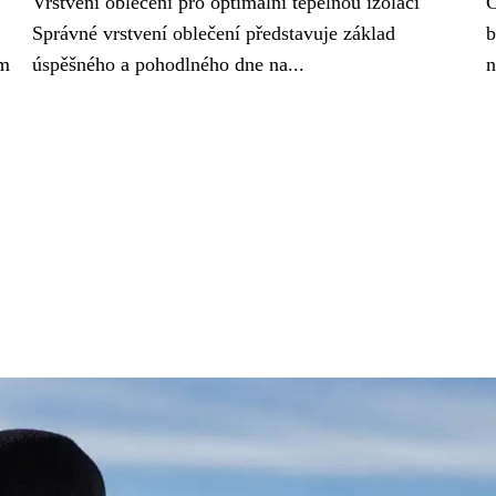
Vrstvení oblečení pro optimální tepelnou izolaci
C
Správné vrstvení oblečení představuje základ
b
em
úspěšného a pohodlného dne na...
n