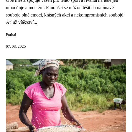
Obě města spojuje vášeň pro tento sport a rivalita na ledě jen
umocňuje atmosféru. Fanoušci se můžou těšit na napínavé
souboje plné emocí, krásných akcí a nekompromisních soubojů.
Ať už vítězství...
Fotbal
07. 03. 2025