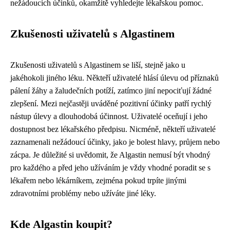
nežádoucích účinků, okamžitě vyhledejte lékařskou pomoc.
Zkušenosti uživatelů s Algastinem
Zkušenosti uživatelů s Algastinem se liší, stejně jako u
jakéhokoli jiného léku. Někteří uživatelé hlásí úlevu od příznaků
pálení žáhy a žaludečních potíží, zatímco jiní nepociťují žádné
zlepšení. Mezi nejčastěji uváděné pozitivní účinky patří rychlý
nástup úlevy a dlouhodobá účinnost. Uživatelé oceňují i jeho
dostupnost bez lékařského předpisu. Nicméně, někteří uživatelé
zaznamenali nežádoucí účinky, jako je bolest hlavy, průjem nebo
zácpa. Je důležité si uvědomit, že Algastin nemusí být vhodný
pro každého a před jeho užíváním je vždy vhodné poradit se s
lékařem nebo lékárníkem, zejména pokud trpíte jinými
zdravotními problémy nebo užíváte jiné léky.
Kde Algastin koupit?