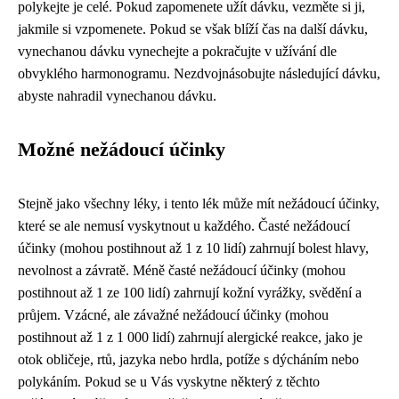
polykejte je celé. Pokud zapomenete užít dávku, vezměte si ji,
jakmile si vzpomenete. Pokud se však blíží čas na další dávku,
vynechanou dávku vynechejte a pokračujte v užívání dle
obvyklého harmonogramu. Nezdvojnásobujte následující dávku,
abyste nahradil vynechanou dávku.
Možné nežádoucí účinky
Stejně jako všechny léky, i tento lék může mít nežádoucí účinky,
které se ale nemusí vyskytnout u každého. Časté nežádoucí
účinky (mohou postihnout až 1 z 10 lidí) zahrnují bolest hlavy,
nevolnost a závratě. Méně časté nežádoucí účinky (mohou
postihnout až 1 ze 100 lidí) zahrnují kožní vyrážky, svědění a
průjem. Vzácné, ale závažné nežádoucí účinky (mohou
postihnout až 1 z 1 000 lidí) zahrnují alergické reakce, jako je
otok obličeje, rtů, jazyka nebo hrdla, potíže s dýcháním nebo
polykáním. Pokud se u Vás vyskytne některý z těchto