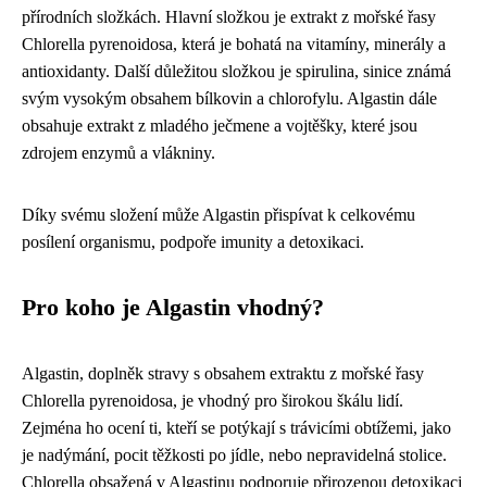
přírodních složkách. Hlavní složkou je extrakt z mořské řasy
Chlorella pyrenoidosa, která je bohatá na vitamíny, minerály a
antioxidanty. Další důležitou složkou je spirulina, sinice známá
svým vysokým obsahem bílkovin a chlorofylu. Algastin dále
obsahuje extrakt z mladého ječmene a vojtěšky, které jsou
zdrojem enzymů a vlákniny.
Díky svému složení může Algastin přispívat k celkovému
posílení organismu, podpoře imunity a detoxikaci.
Pro koho je Algastin vhodný?
Algastin, doplněk stravy s obsahem extraktu z mořské řasy
Chlorella pyrenoidosa, je vhodný pro širokou škálu lidí.
Zejména ho ocení ti, kteří se potýkají s trávicími obtížemi, jako
je nadýmání, pocit těžkosti po jídle, nebo nepravidelná stolice.
Chlorella obsažená v Algastinu podporuje přirozenou detoxikaci