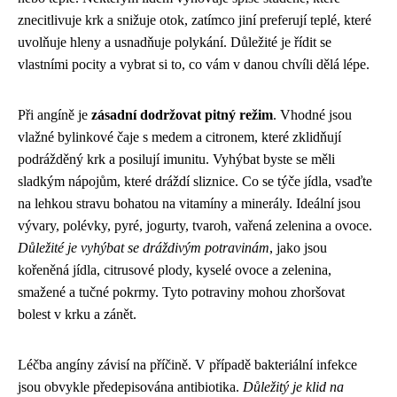
znecitlivuje krk a snižuje otok, zatímco jiní preferují teplé, které
uvolňuje hleny a usnadňuje polykání. Důležité je řídit se
vlastními pocity a vybrat si to, co vám v danou chvíli dělá lépe.
Při angíně je
zásadní dodržovat pitný režim
. Vhodné jsou
vlažné bylinkové čaje s medem a citronem, které zklidňují
podrážděný krk a posilují imunitu. Vyhýbat byste se měli
sladkým nápojům, které dráždí sliznice. Co se týče jídla, vsaďte
na lehkou stravu bohatou na vitamíny a minerály. Ideální jsou
vývary, polévky, pyré, jogurty, tvaroh, vařená zelenina a ovoce.
Důležité je vyhýbat se dráždivým potravinám
, jako jsou
kořeněná jídla, citrusové plody, kyselé ovoce a zelenina,
smažené a tučné pokrmy. Tyto potraviny mohou zhoršovat
bolest v krku a zánět.
Léčba angíny závisí na příčině. V případě bakteriální infekce
jsou obvykle předepisována antibiotika.
Důležitý je klid na