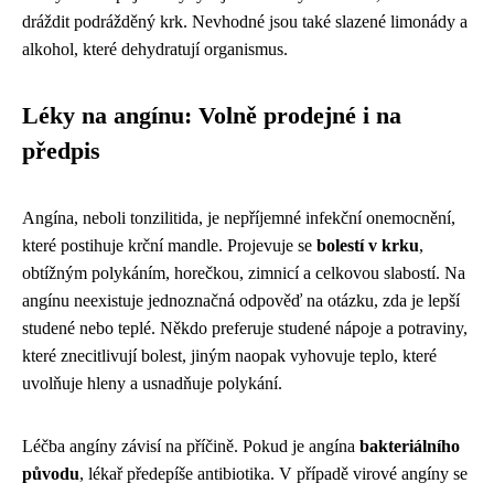
dráždit podrážděný krk. Nevhodné jsou také slazené limonády a
alkohol, které dehydratují organismus.
Léky na angínu: Volně prodejné i na
předpis
Angína, neboli tonzilitida, je nepříjemné infekční onemocnění,
které postihuje krční mandle. Projevuje se
bolestí v krku
,
obtížným polykáním, horečkou, zimnicí a celkovou slabostí. Na
angínu neexistuje jednoznačná odpověď na otázku, zda je lepší
studené nebo teplé. Někdo preferuje studené nápoje a potraviny,
které znecitlivují bolest, jiným naopak vyhovuje teplo, které
uvolňuje hleny a usnadňuje polykání.
Léčba angíny závisí na příčině. Pokud je angína
bakteriálního
původu
, lékař předepíše antibiotika. V případě virové angíny se