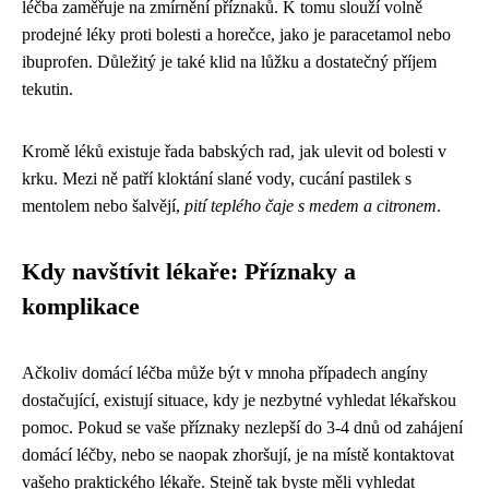
léčba zaměřuje na zmírnění příznaků. K tomu slouží volně
prodejné léky proti bolesti a horečce, jako je paracetamol nebo
ibuprofen. Důležitý je také klid na lůžku a dostatečný příjem
tekutin.
Kromě léků existuje řada babských rad, jak ulevit od bolesti v
krku. Mezi ně patří kloktání slané vody, cucání pastilek s
mentolem nebo šalvějí,
pití teplého čaje s medem a citronem
.
Kdy navštívit lékaře: Příznaky a
komplikace
Ačkoliv domácí léčba může být v mnoha případech angíny
dostačující, existují situace, kdy je nezbytné vyhledat lékařskou
pomoc. Pokud se vaše příznaky nezlepší do 3-4 dnů od zahájení
domácí léčby, nebo se naopak zhoršují, je na místě kontaktovat
vašeho praktického lékaře. Stejně tak byste měli vyhledat