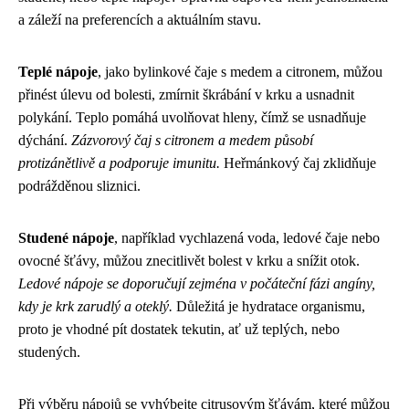
a záleží na preferencích a aktuálním stavu.
Teplé nápoje
, jako bylinkové čaje s medem a citronem, můžou
přinést úlevu od bolesti, zmírnit škrábání v krku a usnadnit
polykání. Teplo pomáhá uvolňovat hleny, čímž se usnadňuje
dýchání.
Zázvorový čaj s citronem a medem působí
protizánětlivě a podporuje imunitu.
Heřmánkový čaj zklidňuje
podrážděnou sliznici.
Studené nápoje
, například vychlazená voda, ledové čaje nebo
ovocné šťávy, můžou znecitlivět bolest v krku a snížit otok.
Ledové nápoje se doporučují zejména v počáteční fázi angíny,
kdy je krk zarudlý a oteklý.
Důležitá je hydratace organismu,
proto je vhodné pít dostatek tekutin, ať už teplých, nebo
studených.
Při výběru nápojů se vyhýbejte citrusovým šťávám, které můžou