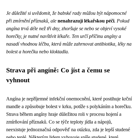
Je důležité si uvědomit, že babské rady můžou být nápomocné
při zmírnění příznaků, ale
nenahrazují lékařskou péči
. Pokud
angína trvá déle než tři dny, zhoršuje se nebo se objeví vysoké
horečky, je nutné navštívit lékaře. Ten určí příčinu angíny a
nasadí vhodnou léčbu, která může zahrnovat antibiotika, léky na
bolest a horečku nebo kloktadla.
Strava při angíně: Co jíst a čemu se
vyhnout
Angína je nepříjemné infekční onemocnění, které postihuje krční
mandle a způsobuje bolest v krku, potíže s polykáním a horečku.
Strava během angíny hraje důležitou roli v procesu hojení a
zmírňování příznaků. Co se týče teploty jídla a nápojů,
neexistuje jednoznačná odpověď na otázku, zda je lepší studené
nebo teplé. Některým lidem vyhovuje spíše studené, které