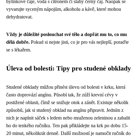
bylinkové čaje, voda s citronem či slabý černý čaj. Naopak se
vyvarujte syceným nápojům, alkoholu a kávě, které mohou
dehydratovat.
Vždy je důležité poslouchat své tělo a dopřát mu to, co mu
dělá dobře.
Pokud si nejste jisti, co je pro vás nejlepší, poraďte
se s lékařem.
Úleva od bolesti: Tipy pro studené obklady
Studené obklady můžou přinést úlevu od bolesti v krku, která
často doprovází angínu. Působí tak, že zúží krevní cévy v
postižené oblasti, čímž se snižuje otok a zánět. Existuje několik
způsobů, jak si studený obklad na angínu připravit. Jedním z
nich je naplnit sáček s ledem nebo mraženou zeleninou a zabalit
ho do tenkého ručníku. Ten pak přikládejte na krk po dobu 15-
20 minut, několikrát denně. Další možností je namočit ručník do