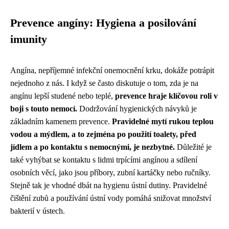
Prevence angíny: Hygiena a posilování
imunity
Angína, nepříjemné infekční onemocnění krku, dokáže potrápit
nejednoho z nás. I když se často diskutuje o tom, zda je na
angínu lepší studené nebo teplé,
prevence hraje klíčovou roli v
boji s touto nemocí.
Dodržování hygienických návyků je
základním kamenem prevence.
Pravidelné mytí rukou teplou
vodou a mýdlem, a to zejména po použití toalety, před
jídlem a po kontaktu s nemocnými, je nezbytné.
Důležité je
také vyhýbat se kontaktu s lidmi trpícími angínou a sdílení
osobních věcí, jako jsou příbory, zubní kartáčky nebo ručníky.
Stejně tak je vhodné dbát na hygienu ústní dutiny. Pravidelné
čištění zubů a používání ústní vody pomáhá snižovat množství
bakterií v ústech.