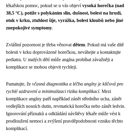
lékařskou pomoc, pokud se u vás objeví
vysoká horečka (nad
38,5 °C), potíže s polykáním slin, dušnost, bolest na hrudi,
otok v krku, ztuhlost šíje, vyrážka, bolest kloubů nebo jiné
znepokojivé symptomy
.
Zvláštní pozornost je třeba věnovat
dětem
. Pokud má vaše dítě
bolesti v krku doprovázené horečkou, neváhejte a kontaktujte
pediatra. U malých dětí může angína probíhat závažněji a
komplikace se mohou objevit rychleji.
Pamatujte, že
včasná diagnostika a léčba angíny je klíčová pro
rychlé uzdravení a minimalizaci rizika komplikací
. Mezi
komplikace angíny patří například zánět středního ucha, zánět
vedlejších nosních dutin, revmatická horečka nebo zánět ledvin.
Ignorování příznaků a odkládání návštěvy lékaře může vést k
prodloužení nemoci a zvýšení pravděpodobnosti vzniku těchto
komplikací.