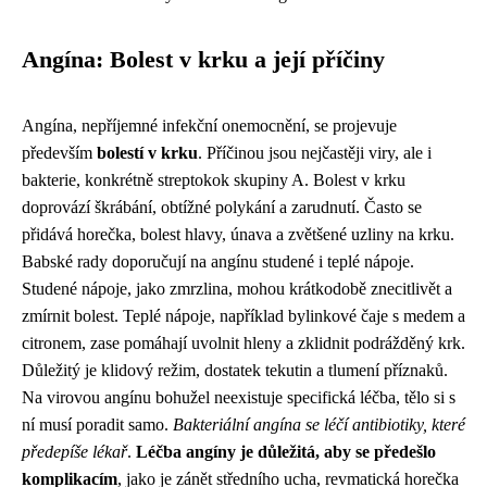
Angína: Bolest v krku a její příčiny
Angína, nepříjemné infekční onemocnění, se projevuje
především
bolestí v krku
. Příčinou jsou nejčastěji viry, ale i
bakterie, konkrétně streptokok skupiny A. Bolest v krku
doprovází škrábání, obtížné polykání a zarudnutí. Často se
přidává horečka, bolest hlavy, únava a zvětšené uzliny na krku.
Babské rady doporučují na angínu studené i teplé nápoje.
Studené nápoje, jako zmrzlina, mohou krátkodobě znecitlivět a
zmírnit bolest. Teplé nápoje, například bylinkové čaje s medem a
citronem, zase pomáhají uvolnit hleny a zklidnit podrážděný krk.
Důležitý je klidový režim, dostatek tekutin a tlumení příznaků.
Na virovou angínu bohužel neexistuje specifická léčba, tělo si s
ní musí poradit samo.
Bakteriální angína se léčí antibiotiky, které
předepíše lékař
.
Léčba angíny je důležitá, aby se předešlo
komplikacím
, jako je zánět středního ucha, revmatická horečka