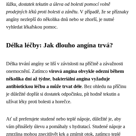
lůžku, dostatek tekutin a úleva od bolesti pomocí volně
prodejných léků proti bolesti a zánětu
. V případě, že se příznaky
angíny nezlepší do několika dnů nebo se zhorší, je nutné
vyhledat lékařskou pomoc.
Délka léčby: Jak dlouho angína trvá?
Délka trvání angíny se liší v závislosti na příčině a závažnosti
onemocnění. Zatímco
virová angína obvykle odezní během
několika dní až týdne
,
bakteriální angína vyžaduje
antibiotickou léčbu a může trvat déle
. Bez ohledu na příčinu
je důležité dopřát si dostatek odpočinku, pít hodně tekutin a
užívat léky proti bolesti a horečce.
Ať už preferujete studené nebo teplé nápoje, důležité je, aby
vám přinášely úlevu a pomáhaly s hydratací. Studené nápoje a
zmrzlina mohou znecitlivět krk a zmírnit otok, zatímco teplé