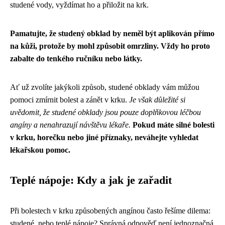
studené vody, vyždímat ho a přiložit na krk.
Pamatujte, že studený obklad by neměl být aplikován přímo
na kůži, protože by mohl způsobit omrzliny. Vždy ho proto
zabalte do tenkého ručníku nebo látky.
Ať už zvolíte jakýkoli způsob, studené obklady vám můžou
pomoci zmírnit bolest a zánět v krku.
Je však důležité si
uvědomit, že studené obklady jsou pouze doplňkovou léčbou
angíny a nenahrazují návštěvu lékaře.
Pokud máte silné bolesti
v krku, horečku nebo jiné příznaky, neváhejte vyhledat
lékařskou pomoc.
Teplé nápoje: Kdy a jak je zařadit
Při bolestech v krku způsobených angínou často řešíme dilema:
studené, nebo teplé nápoje? Správná odpověď není jednoznačná