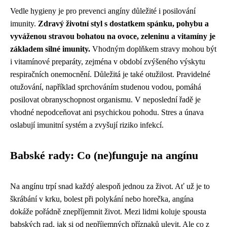
Vedle hygieny je pro prevenci angíny důležité i posilování
imunity.
Zdravý životní styl s dostatkem spánku, pohybu a
vyváženou stravou bohatou na ovoce, zeleninu a vitamíny je
základem silné imunity.
Vhodným doplňkem stravy mohou být
i vitamínové preparáty, zejména v období zvýšeného výskytu
respiračních onemocnění. Důležitá je také otužilost. Pravidelné
otužování, například sprchováním studenou vodou, pomáhá
posilovat obranyschopnost organismu. V neposlední řadě je
vhodné nepodceňovat ani psychickou pohodu. Stres a únava
oslabují imunitní systém a zvyšují riziko infekcí.
Babské rady: Co (ne)funguje na angínu
Na angínu trpí snad každý alespoň jednou za život. Ať už je to
škrábání v krku, bolest při polykání nebo horečka, angína
dokáže pořádně znepříjemnit život. Mezi lidmi koluje spousta
babských rad, jak si od nepříjemných příznaků ulevit. Ale co z