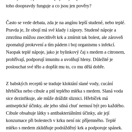
toho doopravdy funguje a co jsou jen pověry?
Často se vede debata, zda je na angínu lepší studené, nebo teplé.
Pravda je, že obojí má své klady i zápory. Studené nápoje a
zmrzlina můžou znecitlivět krk a zmírnit tak bolest, ale zároveň
zpomalují prokrvení a tím pádem i boj organismu s infekcí.
Naopak teplé nápoje, jako je bylinkový čaj s medem a citronem,
prohřívají, podporují imunitu a uvolňují hleny. Důležité je
poslouchat své tělo a dopřát mu to, co mu dělá dobře.
Z babských receptů se traduje kloktání slané vody, cucání
hřebíčku nebo cibule a pití teplého mléka s medem. Slaná voda
sice dezinfikuje, ale může dráždit sliznici. Hřebíček má
antiseptické účinky, ale jeho silná chuť nemusí být pro každého.
Cibule obsahuje látky s antibakteriálními účinky, ale její
konzumace při bolestech v krku není nic příjemného. Teplé
mléko s medem zklidňuje podrážděný krk a podporuje spánek.