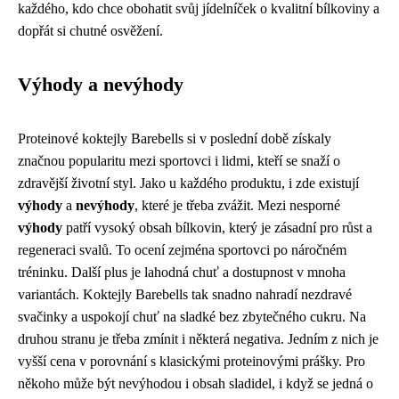
každého, kdo chce obohatit svůj jídelníček o kvalitní bílkoviny a
dopřát si chutné osvěžení.
Výhody a nevýhody
Proteinové koktejly Barebells si v poslední době získaly
značnou popularitu mezi sportovci i lidmi, kteří se snaží o
zdravější životní styl. Jako u každého produktu, i zde existují
výhody
a
nevýhody
, které je třeba zvážit. Mezi nesporné
výhody
patří vysoký obsah bílkovin, který je zásadní pro růst a
regeneraci svalů. To ocení zejména sportovci po náročném
tréninku. Další plus je lahodná chuť a dostupnost v mnoha
variantách. Koktejly Barebells tak snadno nahradí nezdravé
svačinky a uspokojí chuť na sladké bez zbytečného cukru. Na
druhou stranu je třeba zmínit i některá negativa. Jedním z nich je
vyšší cena v porovnání s klasickými proteinovými prášky. Pro
někoho může být nevýhodou i obsah sladidel, i když se jedná o