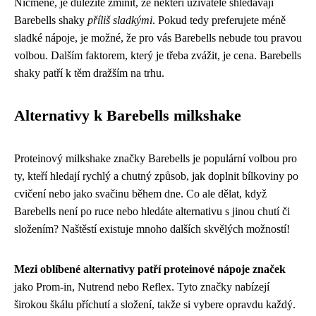
Nicméně, je důležité zmínit, že někteří uživatelé shledávají
Barebells shaky
příliš sladkými
. Pokud tedy preferujete méně
sladké nápoje, je možné, že pro vás Barebells nebude tou pravou
volbou. Dalším faktorem, který je třeba zvážit, je cena. Barebells
shaky patří k těm dražším na trhu.
Alternativy k Barebells milkshake
Proteinový milkshake značky Barebells je populární volbou pro
ty, kteří hledají rychlý a chutný způsob, jak doplnit bílkoviny po
cvičení nebo jako svačinu během dne. Co ale dělat, když
Barebells není po ruce nebo hledáte alternativu s jinou chutí či
složením? Naštěstí existuje mnoho dalších skvělých možností!
Mezi oblíbené alternativy patří proteinové nápoje značek
jako Prom-in, Nutrend nebo Reflex. Tyto značky nabízejí
širokou škálu příchutí a složení, takže si vybere opravdu každý.