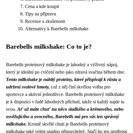
Cena a kde koupit
Tipy na přípravu
Recenze a zkušenosti
Alternativy k Barebells milkshake
Barebells milkshake: Co to je?
Barebells proteinový milkshake je lahodný a výživný nápoj,
který je ideální po cvičení nebo jako zdravá svačina během dne.
Tento milkshake je nabitý proteiny, které přispívají k růstu a
udržení svalové hmoty,
což z něj činí skvělou volbu pro
sportovce a aktivní jednotlivce. Barebells proteinový milkshake
je k dispozici v řadě lahodných příchutí, takže si každý najde tu
svou.
Ať už máte chuť na něco sladkého a krémového, nebo
osvěžujícího a ovocného, Barebells má pro vás ten správný
milkshake.
Kromě skvělé chuti je Barebells proteinový
milkshake také velmi snadno připravitelný. Stačí ho jen protřepat