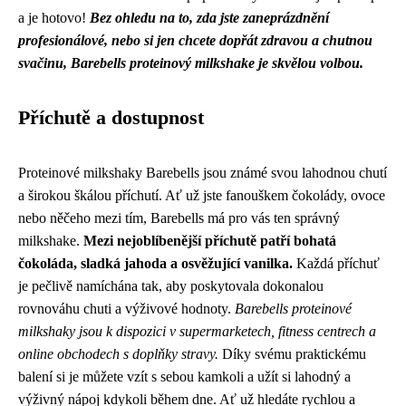
a je hotovo!
Bez ohledu na to, zda jste zaneprázdnění
profesionálové, nebo si jen chcete dopřát zdravou a chutnou
svačinu, Barebells proteinový milkshake je skvělou volbou.
Příchutě a dostupnost
Proteinové milkshaky Barebells jsou známé svou lahodnou chutí
a širokou škálou příchutí. Ať už jste fanouškem čokolády, ovoce
nebo něčeho mezi tím, Barebells má pro vás ten správný
milkshake.
Mezi nejoblíbenější příchutě patří bohatá
čokoláda, sladká jahoda a osvěžující vanilka.
Každá příchuť
je pečlivě namíchána tak, aby poskytovala dokonalou
rovnováhu chuti a výživové hodnoty.
Barebells proteinové
milkshaky jsou k dispozici v supermarketech, fitness centrech a
online obchodech s doplňky stravy.
Díky svému praktickému
balení si je můžete vzít s sebou kamkoli a užít si lahodný a
výživný nápoj kdykoli během dne. Ať už hledáte rychlou a