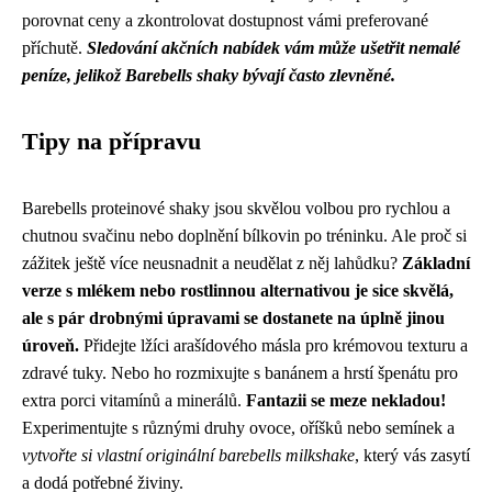
porovnat ceny a zkontrolovat dostupnost vámi preferované
příchutě.
Sledování akčních nabídek vám může ušetřit nemalé
peníze, jelikož Barebells shaky bývají často zlevněné.
Tipy na přípravu
Barebells proteinové shaky jsou skvělou volbou pro rychlou a
chutnou svačinu nebo doplnění bílkovin po tréninku. Ale proč si
zážitek ještě více neusnadnit a neudělat z něj lahůdku?
Základní
verze s mlékem nebo rostlinnou alternativou je sice skvělá,
ale s pár drobnými úpravami se dostanete na úplně jinou
úroveň.
Přidejte lžíci arašídového másla pro krémovou texturu a
zdravé tuky. Nebo ho rozmixujte s banánem a hrstí špenátu pro
extra porci vitamínů a minerálů.
Fantazii se meze nekladou!
Experimentujte s různými druhy ovoce, oříšků nebo semínek a
vytvořte si vlastní originální barebells milkshake
, který vás zasytí
a dodá potřebné živiny.