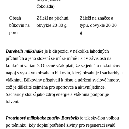
čokoláda)
Obsah
Záleží na příchuti,
Záleží na značce a
bílkovin na
obvykle 20-30 g
typu, obvykle 20-30
porci
g
Barebells milkshake
je k dispozici v několika lahodných
příchutích a jeho složení se může mírně lišit v závislosti na
konkrétní variantě. Obecně však platí, že se jedná o nízkotučný
nápoj s vysokým obsahem bílkovin, který obsahuje i sacharidy a
vlákninu. Bílkoviny přispívají k růstu a udržení svalové hmoty,
což je důležité zejména pro sportovce a aktivní jedince.
Sacharidy slouží jako zdroj energie a vláknina podporuje
trávení.
Proteinový milkshake značky Barebells
je tak skvělou volbou
po tréninku, kdy doplní potřebné živiny pro regeneraci svalů.