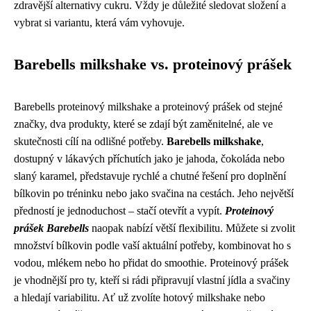
zdravější alternativy cukru. Vždy je důležité sledovat složení a
vybrat si variantu, která vám vyhovuje.
Barebells milkshake vs. proteinový prášek
Barebells proteinový milkshake a proteinový prášek od stejné
značky, dva produkty, které se zdají být zaměnitelné, ale ve
skutečnosti cílí na odlišné potřeby.
Barebells milkshake
,
dostupný v lákavých příchutích jako je jahoda, čokoláda nebo
slaný karamel, představuje rychlé a chutné řešení pro doplnění
bílkovin po tréninku nebo jako svačina na cestách. Jeho největší
předností je jednoduchost – stačí otevřít a vypít.
Proteinový
prášek Barebells
naopak nabízí větší flexibilitu. Můžete si zvolit
množství bílkovin podle vaší aktuální potřeby, kombinovat ho s
vodou, mlékem nebo ho přidat do smoothie. Proteinový prášek
je vhodnější pro ty, kteří si rádi připravují vlastní jídla a svačiny
a hledají variabilitu. Ať už zvolíte hotový milkshake nebo