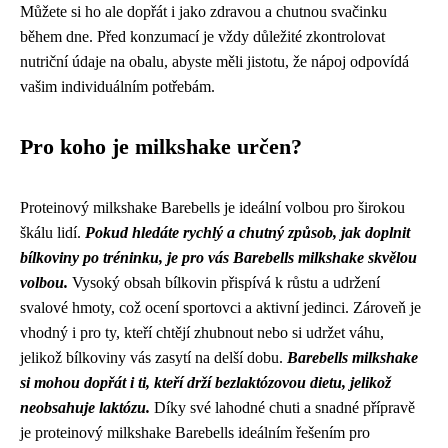
Můžete si ho ale dopřát i jako zdravou a chutnou svačinku
během dne. Před konzumací je vždy důležité zkontrolovat
nutriční údaje na obalu, abyste měli jistotu, že nápoj odpovídá
vašim individuálním potřebám.
Pro koho je milkshake určen?
Proteinový milkshake Barebells je ideální volbou pro širokou
škálu lidí.
Pokud hledáte rychlý a chutný způsob, jak doplnit
bílkoviny po tréninku, je pro vás Barebells milkshake skvělou
volbou.
Vysoký obsah bílkovin přispívá k růstu a udržení
svalové hmoty, což ocení sportovci a aktivní jedinci. Zároveň je
vhodný i pro ty, kteří chtějí zhubnout nebo si udržet váhu,
jelikož bílkoviny vás zasytí na delší dobu.
Barebells milkshake
si mohou dopřát i ti, kteří drží bezlaktózovou dietu, jelikož
neobsahuje laktózu.
Díky své lahodné chuti a snadné přípravě
je proteinový milkshake Barebells ideálním řešením pro