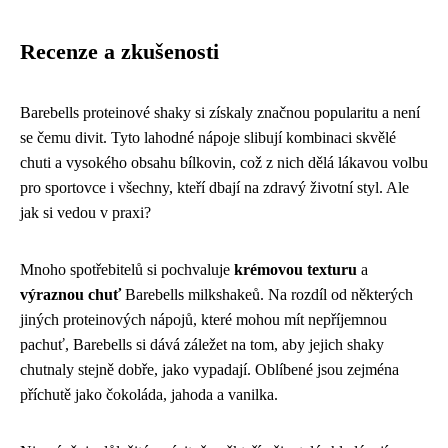
Recenze a zkušenosti
Barebells proteinové shaky si získaly značnou popularitu a není
se čemu divit. Tyto lahodné nápoje slibují kombinaci skvělé
chuti a vysokého obsahu bílkovin, což z nich dělá lákavou volbu
pro sportovce i všechny, kteří dbají na zdravý životní styl. Ale
jak si vedou v praxi?
Mnoho spotřebitelů si pochvaluje
krémovou texturu
a
výraznou chuť
Barebells milkshakeů. Na rozdíl od některých
jiných proteinových nápojů, které mohou mít nepříjemnou
pachuť, Barebells si dává záležet na tom, aby jejich shaky
chutnaly stejně dobře, jako vypadají. Oblíbené jsou zejména
příchutě jako čokoláda, jahoda a vanilka.