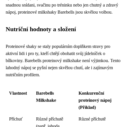
snadnou snídani, svačinu po tréninku nebo jen chutný a zdravý
nápoj, proteinové milkshaky Barebells jsou skvělou volbou.
Nutriční hodnoty a složení
Proteinové shaky se staly populárním doplňkem stravy pro
aktivní lidi i pro ty, kteří chtějí obohatit svůj jídelníček o
bílkoviny. Barebells proteinový milkshake není výjimkou. Tento
lahodný nápoj se pyšní nejen skvělou chutí, ale i zajímavým
nutričním profilem.
Vlastnost
Barebells
Konkurenční
Milkshake
proteinový nápoj
(Příklad)
Příchuť
Různé příchutě
Různé příchutě
(např. jahoda,