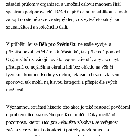
zásadní průlom v organizaci a umožnil oslovit mnohem širší
spektrum podporovatelů. Běžci napříč celou republikou se mohli
zapojit do stejné akce ve stejný den, což vytvářelo silný pocit
sounáležitosti a společného úsilí.
V průběhu let se
Běh pro Světlušku
neustále vyvíjel a
přizpůsoboval potřebám jak účastníků, tak příjemců pomoci.
Organizátoři zavádějí nové kategorie závodů, aby akce byla
přístupná co nejširšímu okruhu lidí bez ohledu na věk či
fyzickou kondici. Rodiny s dětmi, rekreační běžci i zkušení
sportovci tak mohli najít svou kategorii a přispět dle svých
možností.
Významnou součástí historie této akce je také rostoucí povědomí
o problematice zrakového postižení u dětí. Díky mediální
pozornosti, kterou
Běh pro Světlušku
získával, se veřejnost
začala více zajímat o konkrétní potřeby nevidomých a