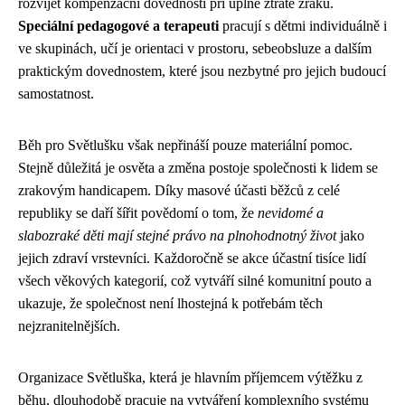
rozvíjet kompenzační dovednosti při úplné ztrátě zraku.
Speciální pedagogové a terapeuti
pracují s dětmi individuálně i
ve skupinách, učí je orientaci v prostoru, sebeobsluze a dalším
praktickým dovednostem, které jsou nezbytné pro jejich budoucí
samostatnost.
Běh pro Světlušku však nepřináší pouze materiální pomoc.
Stejně důležitá je osvěta a změna postoje společnosti k lidem se
zrakovým handicapem. Díky masové účasti běžců z celé
republiky se daří šířit povědomí o tom, že
nevidomé a
slabozraké děti mají stejné právo na plnohodnotný život
jako
jejich zdraví vrstevníci. Každoročně se akce účastní tisíce lidí
všech věkových kategorií, což vytváří silné komunitní pouto a
ukazuje, že společnost není lhostejná k potřebám těch
nejzranitelnějších.
Organizace Světluška, která je hlavním příjemcem výtěžku z
běhu, dlouhodobě pracuje na vytváření komplexního systému