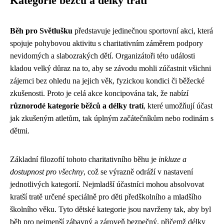
Kategorie běžců a délky tratí
Běh pro Světlušku
představuje jedinečnou sportovní akci, která
spojuje pohybovou aktivitu s charitativním záměrem podpory
nevidomých a slabozrakých dětí. Organizátoři této události
kladou velký důraz na to, aby se závodu mohli zúčastnit všichni
zájemci bez ohledu na jejich věk, fyzickou kondici či běžecké
zkušenosti. Proto je celá akce koncipována tak, že nabízí
různorodé kategorie běžců a délky tratí
, které umožňují účast
jak zkušeným atletům, tak úplným začátečníkům nebo rodinám s
dětmi.
Základní filozofií tohoto charitativního běhu je
inkluze a
dostupnost pro všechny
, což se výrazně odráží v nastavení
jednotlivých kategorií. Nejmladší účastníci mohou absolvovat
kratší tratě určené speciálně pro děti předškolního a mladšího
školního věku. Tyto dětské kategorie jsou navrženy tak, aby byl
běh pro nejmenší zábavný a zároveň bezpečný, přičemž délky