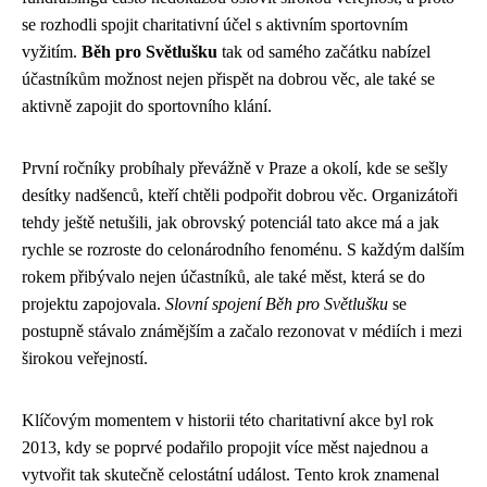
se rozhodli spojit charitativní účel s aktivním sportovním
vyžitím.
Běh pro Světlušku
tak od samého začátku nabízel
účastníkům možnost nejen přispět na dobrou věc, ale také se
aktivně zapojit do sportovního klání.
První ročníky probíhaly převážně v Praze a okolí, kde se sešly
desítky nadšenců, kteří chtěli podpořit dobrou věc. Organizátoři
tehdy ještě netušili, jak obrovský potenciál tato akce má a jak
rychle se rozroste do celonárodního fenoménu. S každým dalším
rokem přibývalo nejen účastníků, ale také měst, která se do
projektu zapojovala.
Slovní spojení Běh pro Světlušku
se
postupně stávalo známějším a začalo rezonovat v médiích i mezi
širokou veřejností.
Klíčovým momentem v historii této charitativní akce byl rok
2013, kdy se poprvé podařilo propojit více měst najednou a
vytvořit tak skutečně celostátní událost. Tento krok znamenal