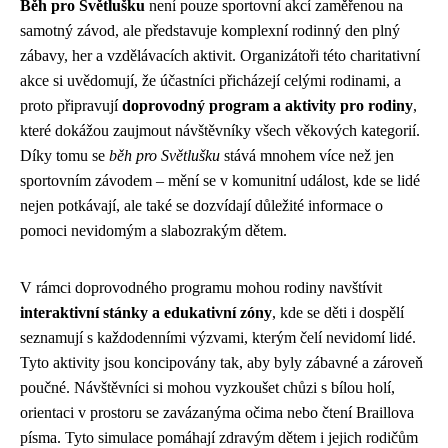
Běh pro Světlušku
není pouze sportovní akcí zaměřenou na
samotný závod, ale představuje komplexní rodinný den plný
zábavy, her a vzdělávacích aktivit. Organizátoři této charitativní
akce si uvědomují, že účastníci přicházejí celými rodinami, a
proto připravují
doprovodný program a aktivity pro rodiny
,
které dokážou zaujmout návštěvníky všech věkových kategorií.
Díky tomu se
běh pro Světlušku
stává mnohem více než jen
sportovním závodem – mění se v komunitní událost, kde se lidé
nejen potkávají, ale také se dozvídají důležité informace o
pomoci nevidomým a slabozrakým dětem.
V rámci doprovodného programu mohou rodiny navštívit
interaktivní stánky a edukativní zóny
, kde se děti i dospělí
seznamují s každodenními výzvami, kterým čelí nevidomí lidé.
Tyto aktivity jsou koncipovány tak, aby byly zábavné a zároveň
poučné. Návštěvníci si mohou vyzkoušet chůzi s bílou holí,
orientaci v prostoru se zavázanýma očima nebo čtení Braillova
písma. Tyto simulace pomáhají zdravým dětem i jejich rodičům