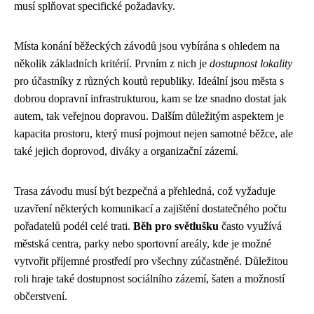
musí splňovat specifické požadavky.
Místa konání běžeckých závodů jsou vybírána s ohledem na
několik základních kritérií. Prvním z nich je
dostupnost lokality
pro účastníky z různých koutů republiky. Ideální jsou města s
dobrou dopravní infrastrukturou, kam se lze snadno dostat jak
autem, tak veřejnou dopravou. Dalším důležitým aspektem je
kapacita prostoru, který musí pojmout nejen samotné běžce, ale
také jejich doprovod, diváky a organizační zázemí.
Trasa závodu musí být bezpečná a přehledná, což vyžaduje
uzavření některých komunikací a zajištění dostatečného počtu
pořadatelů podél celé trati.
Běh pro světlušku
často využívá
městská centra, parky nebo sportovní areály, kde je možné
vytvořit příjemné prostředí pro všechny zúčastněné. Důležitou
roli hraje také dostupnost sociálního zázemí, šaten a možností
občerstvení.