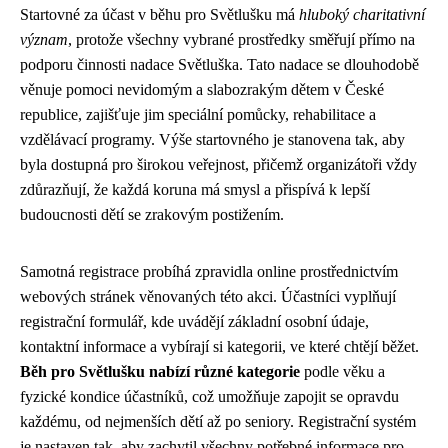
Startovné za účast v běhu pro Světlušku má
hluboký charitativní
význam
, protože všechny vybrané prostředky směřují přímo na
podporu činnosti nadace Světluška. Tato nadace se dlouhodobě
věnuje pomoci nevidomým a slabozrakým dětem v České
republice, zajišťuje jim speciální pomůcky, rehabilitace a
vzdělávací programy. Výše startovného je stanovena tak, aby
byla dostupná pro širokou veřejnost, přičemž organizátoři vždy
zdůrazňují, že každá koruna má smysl a přispívá k lepší
budoucnosti dětí se zrakovým postižením.
Samotná registrace probíhá zpravidla online prostřednictvím
webových stránek věnovaných této akci. Účastníci vyplňují
registrační formulář, kde uvádějí základní osobní údaje,
kontaktní informace a vybírají si kategorii, ve které chtějí běžet.
Běh pro Světlušku nabízí různé kategorie
podle věku a
fyzické kondice účastníků, což umožňuje zapojit se opravdu
každému, od nejmenších dětí až po seniory. Registrační systém
je nastaven tak, aby zachytil všechny potřebné informace pro