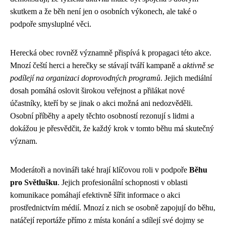
skutkem a že běh není jen o osobních výkonech, ale také o
podpoře smysluplné věci.
Herecká obec rovněž významně přispívá k propagaci této akce.
Mnozí čeští herci a herečky se stávají tváří kampaně a
aktivně se
podílejí na organizaci doprovodných programů
. Jejich mediální
dosah pomáhá oslovit širokou veřejnost a přilákat nové
účastníky, kteří by se jinak o akci možná ani nedozvěděli.
Osobní příběhy a apely těchto osobností rezonují s lidmi a
dokážou je přesvědčit, že každý krok v tomto běhu má skutečný
význam.
Moderátoři a novináři také hrají klíčovou roli v podpoře
Běhu
pro Světlušku
. Jejich profesionální schopnosti v oblasti
komunikace pomáhají efektivně šířit informace o akci
prostřednictvím médií. Mnozí z nich se osobně zapojují do běhu,
natáčejí reportáže přímo z místa konání a sdílejí své dojmy se