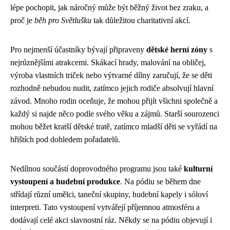
lépe pochopit, jak náročný může být běžný život bez zraku, a
proč je
běh pro Světlušku
tak důležitou charitativní akcí.
Pro nejmenší účastníky bývají připraveny
dětské herní zóny
s
nejrůznějšími atrakcemi. Skákací hrady, malování na obličej,
výroba vlastních triček nebo výtvarné dílny zaručují, že se děti
rozhodně nebudou nudit, zatímco jejich rodiče absolvují hlavní
závod. Mnoho rodin oceňuje, že mohou přijít všichni společně a
každý si najde něco podle svého věku a zájmů. Starší sourozenci
mohou běžet kratší dětské tratě, zatímco mladší děti se vyřádí na
hřištích pod dohledem pořadatelů.
Nedílnou součástí doprovodného programu jsou také
kulturní
vystoupení a hudební produkce
. Na pódiu se během dne
střídají různí umělci, taneční skupiny, hudební kapely i sóloví
interpreti. Tato vystoupení vytvářejí příjemnou atmosféru a
dodávají celé akci slavnostní ráz. Někdy se na pódiu objevují i