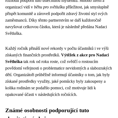
rozhodli podpořit tuto ušlechtilou myšlenku. Mnoho firem a
organizací vidí v
běhu pro světlušku
příležitost, jak smysluplně
přispět komunitě a zároveň podpořit zdravý životní styl svých
zaměstnanců. Díky těmto partnerstvím se daří každoročně
navyšovat celkovou částku, která je následně předána Nadaci
Světluška.
Každý ročník přináší nové rekordy v počtu účastníků i ve výši
získaných finančních prostředků.
Výtěžek z akce pro Nadaci
Světluška
tak rok od roku roste, což svědčí o rostoucím
povědomí veřejnosti o problematice nevidomých a slabozrakých
dětí. Organizátoři průběžně informují účastníky o tom, jak byly
získané prostředky využity, jaké pomůcky byly zakoupeny a
kolika rodinám se podařilo pomoci, což motivuje lidi k
opakované účasti v následujících ročnících.
Známé osobnosti podporující tuto