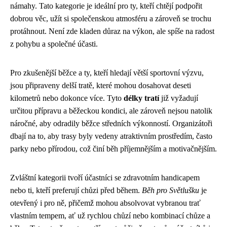
námahy. Tato kategorie je ideální pro ty, kteří chtějí podpořit
dobrou věc, užít si společenskou atmosféru a zároveň se trochu
protáhnout. Není zde kladen důraz na výkon, ale spíše na radost
z pohybu a společné účasti.
Pro zkušenější běžce a ty, kteří hledají větší sportovní výzvu,
jsou připraveny delší tratě, které mohou dosahovat deseti
kilometrů nebo dokonce více. Tyto
délky tratí
již vyžadují
určitou přípravu a běžeckou kondici, ale zároveň nejsou natolik
náročné, aby odradily běžce středních výkonností. Organizátoři
dbají na to, aby trasy byly vedeny atraktivním prostředím, často
parky nebo přírodou, což činí běh příjemnějším a motivačnějším.
Zvláštní kategorii tvoří účastníci se zdravotním handicapem
nebo ti, kteří preferují chůzi před během.
Běh pro Světlušku
je
otevřený i pro ně, přičemž mohou absolvovat vybranou trať
vlastním tempem, ať už rychlou chůzí nebo kombinací chůze a