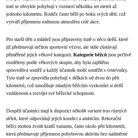
tratí se obvykle pohybují v rozmezí několika set metrů až
jednoho kilometru. Rodiče často běží po boku svých dětí, což
vytváří příjemnou rodinnou atmosféru celé akce.
Pro starší děti a mládež jsou připraveny tratě o něco delší, které
již představují určitou sportovní výzvu, ale stále zůstávají
přiměřené jejich věkové kategorii.
Kategorie běžců
jsou pečlivě
rozděleny podle věkových skupin, aby byla zajištěna
spravedlivá soutěž a každý účastník mohl soutěžit s vrstevníky.
Tyto tratě se zpravidla pohybují v délkách od dvou do pěti
kilometrů, což umožňuje mladým běžcům vyzkoušet si delší
vzdálenosti a rozvíjet své běžecké schopnosti.
Dospělí účastníci mají k dispozici
několik variant tras různých
délek
, které odpovídají jejich kondici a ambicím. Rekreační
běžci mohou zvolit kratší variantu, často okolo pěti kilometrů,
která představuje příjemnou pohybovou aktivitu bez nadměrné