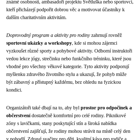
známé osobnosti, ambasadoři projektu Světluška nebo sportovci,
kteří přicházejí podpořit dobrou věc a motivovat účastníky k
dalším charitativním aktivitám.
Doprovodný program a aktivity pro rodiny
zahrnují rovněž
sportovní ukázky a workshopy
, kde si mohou zájemci
vyzkoušet různé sporty a pohybové aktivity. Odborní instruktoři
vedou lekce jógy, strečinku nebo funkčního tréninku, které jsou
vhodné pro všechny věkové kategorie. Tyto aktivity podporují
myšlenku zdravého životního stylu a ukazují, že pohyb může
být zábavný a přístupný každému, bez ohledu na fyzickou
kondici.
Organizátoři také dbají na to, aby byl
prostor pro odpočinek a
občerstvení
dostatečně komfortní pro celé rodiny. Piknikové
zóny s lavičkami, stany poskytující stín a široká nabídka
občerstvení zajišťují, že rodiny mohou strávit na místě celý den
v pohodlí. Zdravé svačiny pro děti, kvalitní káva pro rodiče a