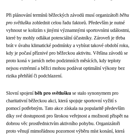
Při plánování termínů běžeckých závodů musí organizátoři
běhu
pro světlušku
zohlednit celou řadu faktorů. Především je nutné
vyhnout se kolizím s jinými významnými sportovními událostmi,
které by mohly odlákat potenciální účastníky. Zároveň je třeba
brát v úvahu klimatické podmínky a vybírat takové období roku,
kdy je počasí příznivé pro běžeckou aktivitu. Většina závodů se
proto koná v jarních nebo podzimních měsících, kdy teploty
nejsou extrémní a běžci mohou podávat optimální výkony bez
rizika přehřátí či podchlazení.
Slovní spojení
běh pro světlušku
se stalo synonymem pro
charitativní běžeckou akci, která spojuje sportovní vyžití s
pomocí potřebným. Tato akce získala na popularitě především
díky své dostupnosti pro širokou veřejnost a možnosti přispět na
dobrou věc prostřednictvím aktivního pohybu. Organizátoři
proto věnují mimořádnou pozornost výběru míst konání, která