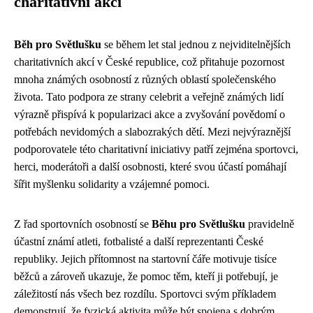
charitativní akci
Běh pro Světlušku
se během let stal jednou z nejviditelnějších
charitativních akcí v České republice, což přitahuje pozornost
mnoha známých osobností z různých oblastí společenského
života. Tato podpora ze strany celebrit a veřejně známých lidí
výrazně přispívá k popularizaci akce a zvyšování povědomí o
potřebách nevidomých a slabozrakých dětí. Mezi nejvýraznější
podporovatele této charitativní iniciativy patří zejména sportovci,
herci, moderátoři a další osobnosti, které svou účastí pomáhají
šířit myšlenku solidarity a vzájemné pomoci.
Z řad sportovních osobností se
Běhu pro Světlušku
pravidelně
účastní známí atleti, fotbalisté a další reprezentanti České
republiky. Jejich přítomnost na startovní čáře motivuje tisíce
běžců a zároveň ukazuje, že pomoc těm, kteří ji potřebují, je
záležitostí nás všech bez rozdílu. Sportovci svým příkladem
demonstrují, že fyzická aktivita může být spojena s dobrým