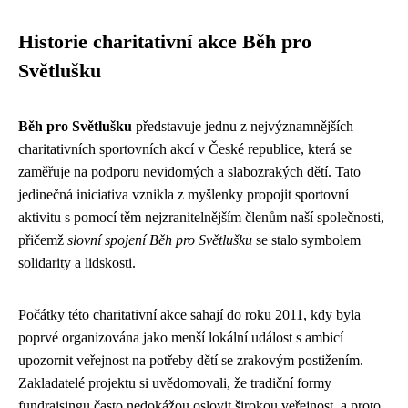
Historie charitativní akce Běh pro
Světlušku
Běh pro Světlušku
představuje jednu z nejvýznamnějších
charitativních sportovních akcí v České republice, která se
zaměřuje na podporu nevidomých a slabozrakých dětí. Tato
jedinečná iniciativa vznikla z myšlenky propojit sportovní
aktivitu s pomocí těm nejzranitelnějším členům naší společnosti,
přičemž
slovní spojení Běh pro Světlušku
se stalo symbolem
solidarity a lidskosti.
Počátky této charitativní akce sahají do roku 2011, kdy byla
poprvé organizována jako menší lokální událost s ambicí
upozornit veřejnost na potřeby dětí se zrakovým postižením.
Zakladatelé projektu si uvědomovali, že tradiční formy
fundraisingu často nedokážou oslovit širokou veřejnost, a proto