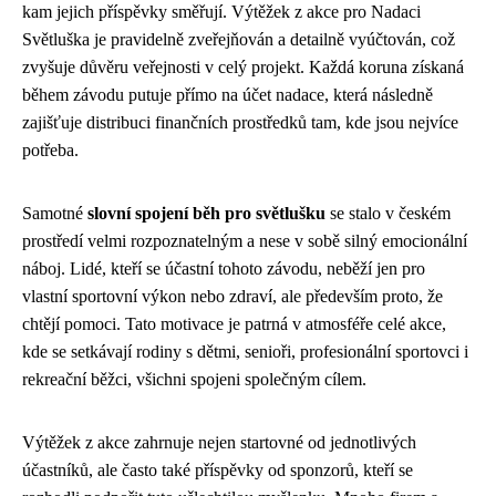
kam jejich příspěvky směřují. Výtěžek z akce pro Nadaci
Světluška je pravidelně zveřejňován a detailně vyúčtován, což
zvyšuje důvěru veřejnosti v celý projekt. Každá koruna získaná
během závodu putuje přímo na účet nadace, která následně
zajišťuje distribuci finančních prostředků tam, kde jsou nejvíce
potřeba.
Samotné
slovní spojení běh pro světlušku
se stalo v českém
prostředí velmi rozpoznatelným a nese v sobě silný emocionální
náboj. Lidé, kteří se účastní tohoto závodu, neběží jen pro
vlastní sportovní výkon nebo zdraví, ale především proto, že
chtějí pomoci. Tato motivace je patrná v atmosféře celé akce,
kde se setkávají rodiny s dětmi, senioři, profesionální sportovci i
rekreační běžci, všichni spojeni společným cílem.
Výtěžek z akce zahrnuje nejen startovné od jednotlivých
účastníků, ale často také příspěvky od sponzorů, kteří se