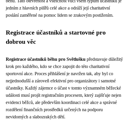
běhu. Tato otevřenost a vstřícnost vůči všem typům účastníků je
jedním z hlavních pilířů celé akce a odráží její charitativní
poslání zaměřené na pomoc lidem se zrakovým postižením.
Registrace účastníků a startovné pro
dobrou věc
Registrace účastníků běhu pro Světlušku
představuje důležitý
krok pro každého, kdo se chce zapojit do této charitativní
sportovní akce. Proces přihlášení je navržen tak, aby byl co
nejjednodušší a zároveň efektivní pro organizátory i samotné
účastníky. Každý zájemce o účast v tomto významném běžecké
události musí projít registračním procesem, který zajišťuje nejen
evidenci běžců, ale především koordinaci celé akce a správné
rozdělení finančních prostředků určených na podporu
nevidomých a slabozrakých dětí.