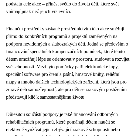
podstatu celé akce – přinést světlo do života dětí, které svět
vnímají jinak než jejich vrstevníci.
Finanční prostředky získané prostřednictvím této akce směřují
přímo do konkrétních programů a projektů zaměřených na
podporu nevidomých a slabozrakých dětí. Jedná se především o
financování speciálních kompenzačních pomůcek, které těmto
dětem umožňují lépe se orientovat v prostoru, studovat a rozvíjet
své schopnosti. Mezi tyto pomůcky patří elektronické lupy,
speciální software pro čtení a psání, hmatové knihy, reliéfní
mapy a mnoho dalších technologických zařízení, která jsou pro
zdravé děti samozřejmostí, ale pro děti se zrakovým postižením
představují klíč k samostatnějšímu životu.
Důležitou součástí podpory je také financování odborných
rehabilitačních programů, které pomáhají dětem naučit se
efektivně využívat jejich zbývající zrakové schopnosti nebo