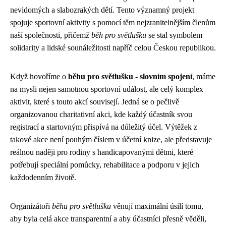
nevidomých a slabozrakých dětí. Tento významný projekt
spojuje sportovní aktivity s pomocí těm nejzranitelnějším členům
naší společnosti, přičemž
běh pro světlušku
se stal symbolem
solidarity a lidské sounáležitosti napříč celou Českou republikou.
Když hovoříme o
běhu pro světlušku - slovním spojení
, máme
na mysli nejen samotnou sportovní událost, ale celý komplex
aktivit, které s touto akcí souvisejí. Jedná se o pečlivě
organizovanou charitativní akci, kde každý účastník svou
registrací a startovným přispívá na důležitý účel. Výtěžek z
takové akce není pouhým číslem v účetní knize, ale představuje
reálnou naději pro rodiny s handicapovanými dětmi, které
potřebují speciální pomůcky, rehabilitace a podporu v jejich
každodenním životě.
Organizátoři
běhu pro světlušku
věnují maximální úsilí tomu,
aby byla celá akce transparentní a aby účastníci přesně věděli,