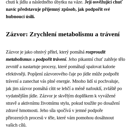
chuti k jídlu a následného úbytku na váze.
Její osvěžující chuť
navíc představuje příjemný způsob, jak podpořit své
hubnoucí úsilí.
Zázvor: Zrychlení metabolismu a trávení
Zázvor je jako ohnivý přítel, který pomáhá
rozproudit
metabolismus
a
podpořit trávení
. Jeho pikantní chuť zahřeje tělo
zevnitř a nastartuje procesy, které pomáhají spalovat kalorie
efektivněji. Popíjení zázvorového čaje po jídle může podpořit
trávení a zanechat vás plné energie. Mnoho lidí si pochvaluje,
jak jim zázvor pomáhá cítit se lehčí a méně nafouklí, zvláště po
vydatnějším jídle. Zázvor je skvělým doplňkem k vyvážené
stravě a aktivnímu životnímu stylu, pokud toužíte po dosažení
zdravé hmotnosti. Jeho síla spočívá v jemné podpoře
přirozených procesů v těle, které vám pomohou dosáhnout
vašich cílů.