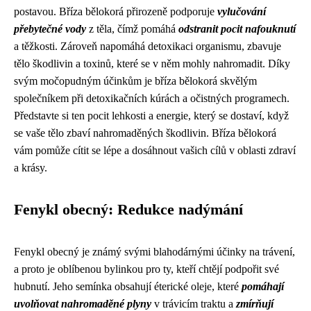
postavou. Bříza bělokorá přirozeně podporuje
vylučování
přebytečné vody
z těla, čímž pomáhá
odstranit pocit nafouknutí
a těžkosti. Zároveň napomáhá detoxikaci organismu, zbavuje
tělo škodlivin a toxinů, které se v něm mohly nahromadit. Díky
svým močopudným účinkům je bříza bělokorá skvělým
společníkem při detoxikačních kúrách a očistných programech.
Představte si ten pocit lehkosti a energie, který se dostaví, když
se vaše tělo zbaví nahromaděných škodlivin. Bříza bělokorá
vám pomůže cítit se lépe a dosáhnout vašich cílů v oblasti zdraví
a krásy.
Fenykl obecný: Redukce nadýmání
Fenykl obecný je známý svými blahodárnými účinky na trávení,
a proto je oblíbenou bylinkou pro ty, kteří chtějí podpořit své
hubnutí. Jeho semínka obsahují éterické oleje, které
pomáhají
uvolňovat nahromaděné plyny
v trávicím traktu a
zmírňují