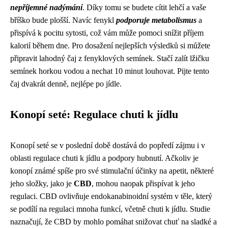
nepříjemné nadýmání
. Díky tomu se budete cítit lehčí a vaše
bříško bude plošší. Navíc fenykl
podporuje metabolismus
a
přispívá k pocitu sytosti, což vám může pomoci snížit příjem
kalorií během dne. Pro dosažení nejlepších výsledků si můžete
připravit lahodný čaj z fenyklových semínek. Stačí zalít lžičku
semínek horkou vodou a nechat 10 minut louhovat. Pijte tento
čaj dvakrát denně, nejlépe po jídle.
Konopí seté: Regulace chuti k jídlu
Konopí seté se v poslední době dostává do popředí zájmu i v
oblasti regulace chuti k jídlu a podpory hubnutí. Ačkoliv je
konopí známé spíše pro své stimulační účinky na apetit, některé
jeho složky, jako je
CBD
, mohou naopak přispívat k jeho
regulaci. CBD ovlivňuje endokanabinoidní systém v těle, který
se podílí na regulaci mnoha funkcí, včetně chuti k jídlu. Studie
naznačují, že CBD by mohlo pomáhat snižovat chuť na sladké a