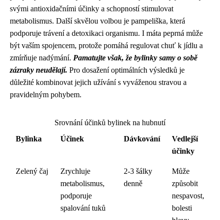
svými antioxidačními účinky a schopností stimulovat
metabolismus. Další skvělou volbou je pampeliška, která
podporuje trávení a detoxikaci organismu. I máta peprná může
být vaším spojencem, protože pomáhá regulovat chuť k jídlu a
zmírňuje nadýmání.
Pamatujte však, že bylinky samy o sobě
zázraky neudělají.
Pro dosažení optimálních výsledků je
důležité kombinovat jejich užívání s vyváženou stravou a
pravidelným pohybem.
Srovnání účinků bylinek na hubnutí
Bylinka
Účinek
Dávkování
Vedlejší
účinky
Zelený čaj
Zrychluje
2-3 šálky
Může
metabolismus,
denně
způsobit
podporuje
nespavost,
spalování tuků
bolesti