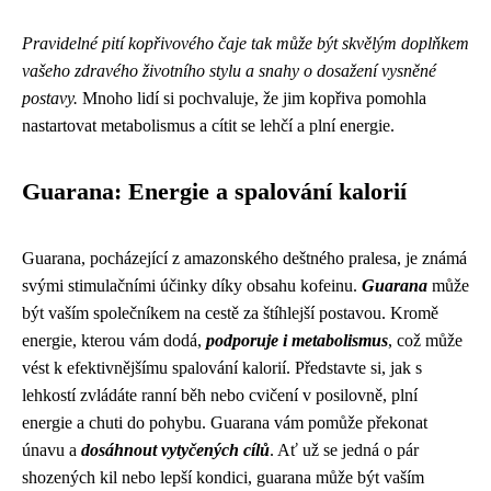
Pravidelné pití kopřivového čaje tak může být skvělým doplňkem
vašeho zdravého životního stylu a snahy o dosažení vysněné
postavy.
Mnoho lidí si pochvaluje, že jim kopřiva pomohla
nastartovat metabolismus a cítit se lehčí a plní energie.
Guarana: Energie a spalování kalorií
Guarana, pocházející z amazonského deštného pralesa, je známá
svými stimulačními účinky díky obsahu kofeinu.
Guarana
může
být vaším společníkem na cestě za štíhlejší postavou. Kromě
energie, kterou vám dodá,
podporuje i metabolismus
, což může
vést k efektivnějšímu spalování kalorií. Představte si, jak s
lehkostí zvládáte ranní běh nebo cvičení v posilovně, plní
energie a chuti do pohybu. Guarana vám pomůže překonat
únavu a
dosáhnout vytyčených cílů
. Ať už se jedná o pár
shozených kil nebo lepší kondici, guarana může být vaším