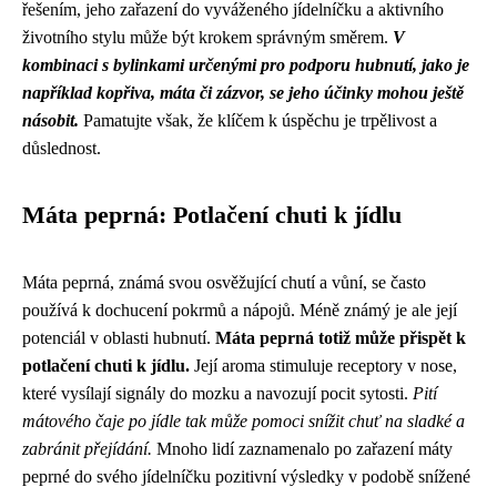
řešením, jeho zařazení do vyváženého jídelníčku a aktivního
životního stylu může být krokem správným směrem.
V
kombinaci s bylinkami určenými pro podporu hubnutí, jako je
například kopřiva, máta či zázvor, se jeho účinky mohou ještě
násobit.
Pamatujte však, že klíčem k úspěchu je trpělivost a
důslednost.
Máta peprná: Potlačení chuti k jídlu
Máta peprná, známá svou osvěžující chutí a vůní, se často
používá k dochucení pokrmů a nápojů. Méně známý je ale její
potenciál v oblasti hubnutí.
Máta peprná totiž může přispět k
potlačení chuti k jídlu.
Její aroma stimuluje receptory v nose,
které vysílají signály do mozku a navozují pocit sytosti.
Pití
mátového čaje po jídle tak může pomoci snížit chuť na sladké a
zabránit přejídání.
Mnoho lidí zaznamenalo po zařazení máty
peprné do svého jídelníčku pozitivní výsledky v podobě snížené