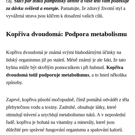
čaj.
Stačí pár lístků pampelišky denně a vaše tělo vám poděkuje
za dávku svěžesti a energie.
Pamatujte, že zdravý životní styl a
vyvážená strava jsou klíčem k dosažení vašich cílů.
Kopřiva dvoudomá: Podpora metabolismu
Kopřiva dvoudomá je známá svými blahodárnými účinky na
lidský organismus již po staletí. Méně známý je ale fakt, že tato
bylina může být skvělým pomocníkem i při hubnutí.
Kopřiva
dvoudomá totiž podporuje metabolismus
, a to hned několika
způsoby.
Zaprvé, kopřiva působí močopudně, čímž pomáhá odvádět z těla
přebytečnou vodu a toxiny. Zadruhé, obsahuje látky, které
stimulují trávení a urychlují metabolismus tuků. A v neposlední
řadě, kopřiva je bohatá na vitamíny a minerály, které jsou
důležité pro správné fungování organismu a spalování kalorií.