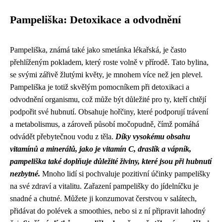
Pampeliška: Detoxikace a odvodnění
Pampeliška, známá také jako smetánka lékařská, je často
přehlíženým pokladem, který roste volně v přírodě. Tato bylina,
se svými zářivě žlutými květy, je mnohem více než jen plevel.
Pampeliška je totiž skvělým pomocníkem při detoxikaci a
odvodnění organismu, což může být důležité pro ty, kteří chtějí
podpořit své hubnutí. Obsahuje hořčiny, které podporují trávení
a metabolismus, a zároveň působí močopudně, čímž pomáhá
odvádět přebytečnou vodu z těla.
Díky vysokému obsahu
vitamínů a minerálů, jako je vitamín C, draslík a vápník,
pampeliška také doplňuje důležité živiny, které jsou při hubnutí
nezbytné.
Mnoho lidí si pochvaluje pozitivní účinky pampelišky
na své zdraví a vitalitu. Zařazení pampelišky do jídelníčku je
snadné a chutné. Můžete ji konzumovat čerstvou v salátech,
přidávat do polévek a smoothies, nebo si z ní připravit lahodný