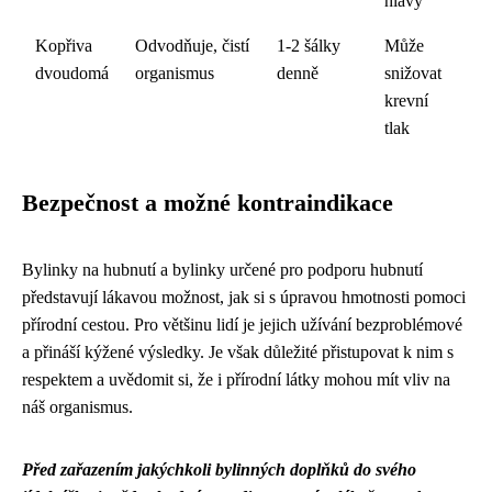
hlavy
Kopřiva
Odvodňuje, čistí
1-2 šálky
Může
dvoudomá
organismus
denně
snižovat
krevní
tlak
Bezpečnost a možné kontraindikace
Bylinky na hubnutí a bylinky určené pro podporu hubnutí
představují lákavou možnost, jak si s úpravou hmotnosti pomoci
přírodní cestou. Pro většinu lidí je jejich užívání bezproblémové
a přináší kýžené výsledky. Je však důležité přistupovat k nim s
respektem a uvědomit si, že i přírodní látky mohou mít vliv na
náš organismus.
Před zařazením jakýchkoli bylinných doplňků do svého