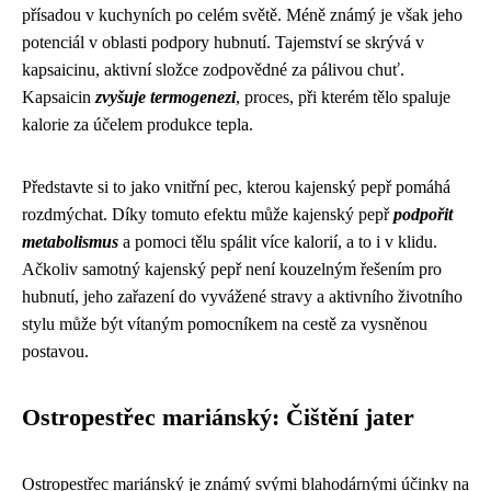
přísadou v kuchyních po celém světě. Méně známý je však jeho
potenciál v oblasti podpory hubnutí. Tajemství se skrývá v
kapsaicinu, aktivní složce zodpovědné za pálivou chuť.
Kapsaicin
zvyšuje termogenezi
, proces, při kterém tělo spaluje
kalorie za účelem produkce tepla.
Představte si to jako vnitřní pec, kterou kajenský pepř pomáhá
rozdmýchat. Díky tomuto efektu může kajenský pepř
podpořit
metabolismus
a pomoci tělu spálit více kalorií, a to i v klidu.
Ačkoliv samotný kajenský pepř není kouzelným řešením pro
hubnutí, jeho zařazení do vyvážené stravy a aktivního životního
stylu může být vítaným pomocníkem na cestě za vysněnou
postavou.
Ostropestřec mariánský: Čištění jater
Ostropestřec mariánský je známý svými blahodárnými účinky na