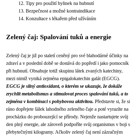
Tipy pro použití bylinek na hubnutí
Bezpečnost a možné kontraindikace
Konzultace s lékařem před užíváním
Zelený čaj: Spalování tuků a energie
Zelený čaj je již po staletí ceněný pro své blahodárné účinky na
zdraví a v poslední době se dostává do popředí i jako pomocník
při hubnutí. Obsahuje totiž skupinu látek zvaných katechiny,
mezi nimiž vyniká zejména epigalokatechin galát (EGCG).
EGCG je silný antioxidant, o kterém se ukazuje, že dokáže
zrychlit metabolismus a stimulovat proces spalování tuků, a to
zejména v kombinaci s pohybovou aktivitou.
Představte si, že si
ráno dopřejete šálek lahodného zeleného čaje a poté vyrazíte na
procházku do probouzející se přírody. Nejenže nastartujete svůj
den plný energie, ale zároveň podpoříte svůj organismus v boji s
přebytečnými kilogramy. Ačkoliv zelený čaj není zázračným