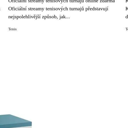
Oficiální streamy tenisových turnajů online zdarma
K
i
Oficiální streamy tenisových turnajů představují
K
nejspolehlivější způsob, jak...
d
Tenis
T