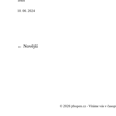
Tenis
10. 06. 2024
← Novější
© 2026 jtbopen.cz - Vítáme vás v časopi