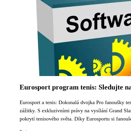
Eurosport program tenis: Sledujte n
Eurosport a tenis: Dokonalá dvojka Pro fanoušky te
zážitky. S exkluzivními právy na vysílání Grand Sl
pokrytí tenisového světa. Díky Eurosportu si fanoušc