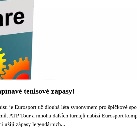
apínavé tenisové zápasy!
nisu je Eurosport už dlouhá léta synonymem pro špičkové spo
amů, ATP Tour a mnoha dalších turnajů nabízí Eurosport komp
i užijí zápasy legendárních...