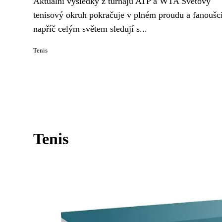
Aktuální výsledky z turnajů ATP a WTA Světový
tenisový okruh pokračuje v plném proudu a fanoušc
napříč celým světem sledují s...
Tenis
Tenis