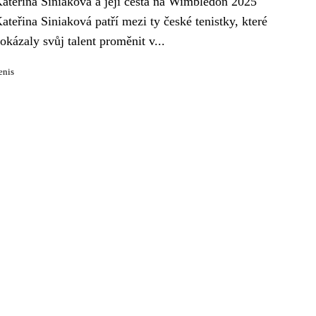
ateřina Siniaková a její cesta na Wimbledon 2025
ateřina Siniaková patří mezi ty české tenistky, které
okázaly svůj talent proměnit v...
enis