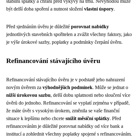
stabilní splátky a chrání před výkyvy na trhu. Nevýhodou může
být delší doba spoření a nutnost složení
vlastní úspory
.
Před sjednáním úvěru je důležité
porovnat nabídky
jednotlivých stavebních spořitelen a zvážit všechny faktory, jako
je výše úrokové sazby, poplatky a podmínky čerpání úvěru.
Refinancování stávajícího úvěru
Refinancování stávajícího úvěru je v podstatě jeho nahrazení
novým úvěrem za
výhodnějších podmínek
. Může se jednat o
nižší úrokovou sazbu
, delší dobu splatnosti nebo sloučení více
úvěrů do jednoho. Refinancování se vyplatí zejména v případě,
že máte úvěr s vysokým úrokem, změnila se vaše finanční
situace k lepšímu nebo chcete
snížit měsíční splátky
. Před
refinancováním je důležité porovnat nabídky od více bank a
institucí a zohlednit všechny poplatky spojené s refinancováním.