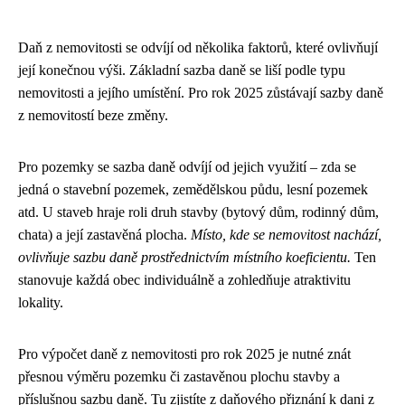
Daň z nemovitosti se odvíjí od několika faktorů, které ovlivňují
její konečnou výši. Základní sazba daně se liší podle typu
nemovitosti a jejího umístění. Pro rok 2025 zůstávají sazby daně
z nemovitostí beze změny.
Pro pozemky se sazba daně odvíjí od jejich využití – zda se
jedná o stavební pozemek, zemědělskou půdu, lesní pozemek
atd. U staveb hraje roli druh stavby (bytový dům, rodinný dům,
chata) a její zastavěná plocha.
Místo, kde se nemovitost nachází,
ovlivňuje sazbu daně prostřednictvím místního koeficientu.
Ten
stanovuje každá obec individuálně a zohledňuje atraktivitu
lokality.
Pro výpočet daně z nemovitosti pro rok 2025 je nutné znát
přesnou výměru pozemku či zastavěnou plochu stavby a
příslušnou sazbu daně. Tu zjistíte z daňového přiznání k dani z