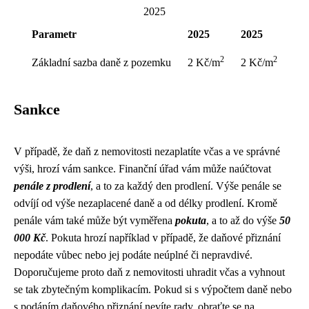
2025
Parametr
2025
2025
2
2
Základní sazba daně z pozemku
2 Kč/m
2 Kč/m
Sankce
V případě, že daň z nemovitosti nezaplatíte včas a ve správné
výši, hrozí vám sankce. Finanční úřad vám může naúčtovat
penále z prodlení
, a to za každý den prodlení. Výše penále se
odvíjí od výše nezaplacené daně a od délky prodlení. Kromě
penále vám také může být vyměřena
pokuta
, a to až do výše
50
000 Kč
. Pokuta hrozí například v případě, že daňové přiznání
nepodáte vůbec nebo jej podáte neúplné či nepravdivé.
Doporučujeme proto daň z nemovitosti uhradit včas a vyhnout
se tak zbytečným komplikacím. Pokud si s výpočtem daně nebo
s podáním daňového přiznání nevíte rady, obraťte se na