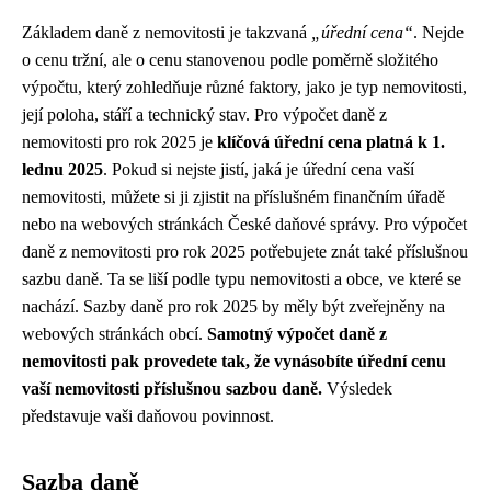
Základem daně z nemovitosti je takzvaná
„úřední cena“
. Nejde
o cenu tržní, ale o cenu stanovenou podle poměrně složitého
výpočtu, který zohledňuje různé faktory, jako je typ nemovitosti,
její poloha, stáří a technický stav. Pro výpočet daně z
nemovitosti pro rok 2025 je
klíčová úřední cena platná k 1.
lednu 2025
. Pokud si nejste jistí, jaká je úřední cena vaší
nemovitosti, můžete si ji zjistit na příslušném finančním úřadě
nebo na webových stránkách České daňové správy. Pro výpočet
daně z nemovitosti pro rok 2025 potřebujete znát také příslušnou
sazbu daně. Ta se liší podle typu nemovitosti a obce, ve které se
nachází. Sazby daně pro rok 2025 by měly být zveřejněny na
webových stránkách obcí.
Samotný výpočet daně z
nemovitosti pak provedete tak, že vynásobíte úřední cenu
vaší nemovitosti příslušnou sazbou daně.
Výsledek
představuje vaši daňovou povinnost.
Sazba daně