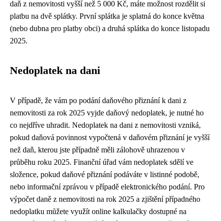
daň z nemovitosti vyšší než 5 000 Kč, máte možnost rozdělit si
platbu na dvě splátky. První splátka je splatná do konce května
(nebo dubna pro platby obci) a druhá splátka do konce listopadu
2025.
Nedoplatek na dani
V případě, že vám po podání daňového přiznání k dani z
nemovitosti za rok 2025 vyjde daňový nedoplatek, je nutné ho
co nejdříve uhradit. Nedoplatek na dani z nemovitosti vzniká,
pokud daňová povinnost vypočtená v daňovém přiznání je vyšší
než daň, kterou jste případně měli zálohově uhrazenou v
průběhu roku 2025. Finanční úřad vám nedoplatek sdělí ve
složence, pokud daňové přiznání podáváte v listinné podobě,
nebo informační zprávou v případě elektronického podání. Pro
výpočet daně z nemovitosti na rok 2025 a zjištění případného
nedoplatku můžete využít online kalkulačky dostupné na