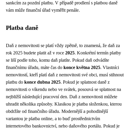
sankcím za pozdní platbu. V případě prodlení s platbou daně
vám může finanční úřad vyměřit penále.
Platba daně
Daň z nemovitosti se platí vždy zpětně, to znamená, že daň za
rok 2025 budete platit až v roce
2025
. Konkrétní termín platby
se liší podle toho, komu daň platíte. Pokud daň odvádíte
finančnímu úřadu, máte čas do
konce května 2025
. Vlastníci
nemovitostí, kteří platí daň z nemovitosti své obci, musí stihnout
platbu do
konce dubna 2025
. Pokud je splatnost daně z
nemovitosti o víkendu nebo ve svátek, posouvá se splatnost na
nejbližší následující pracovní den. Daň z nemovitosti můžete
uhradit několika způsoby. Klasikou je platba složenkou, kterou
obdržíte od finančního úřadu. Modernější a pohodlnější
variantou je platba online, a to buď prostřednictvím
internetového bankovnictví, nebo daňového portálu. Pokud je