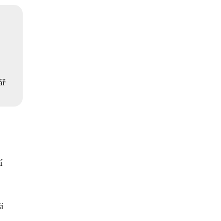
ář
í
í