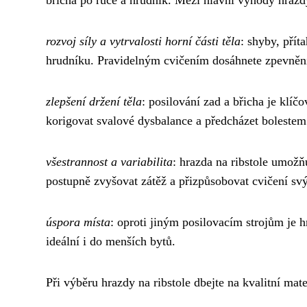
rozvoj síly a vytrvalosti horní části těla
: shyby, přít
hrudníku. Pravidelným cvičením dosáhnete zpevnění 
zlepšení držení těla
: posilování zad a břicha je klíč
korigovat svalové dysbalance a předcházet bolestem
všestrannost a variabilita
: hrazda na ribstole umožň
postupně zvyšovat zátěž a přizpůsobovat cvičení s
úspora místa
: oproti jiným posilovacím strojům je h
ideální i do menších bytů.
Při výběru hrazdy na ribstole dbejte na kvalitní mate