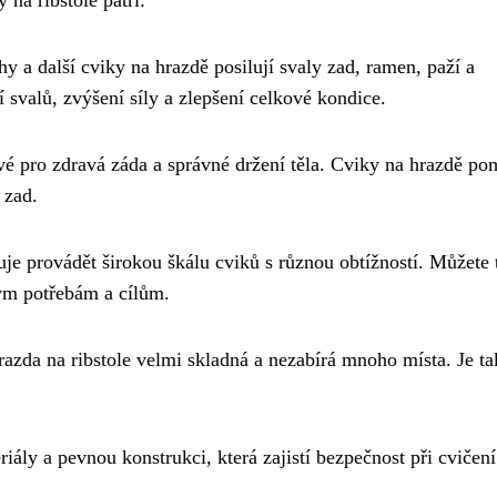
ahy a další cviky na hrazdě posilují svaly zad, ramen, paží a
svalů, zvýšení síly a zlepšení celkové kondice.
ové pro zdravá záda a správné držení těla. Cviky na hrazdě po
 zad.
uje provádět širokou škálu cviků s různou obtížností. Můžete 
vým potřebám a cílům.
razda na ribstole velmi skladná a nezabírá mnoho místa. Je ta
riály a pevnou konstrukci, která zajistí bezpečnost při cvičení