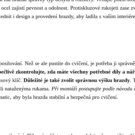
 ocel zajistí pevnost a odolnost. Protiskluzové rukojeti zase z
dnit i design a provedení hrazdy, aby ladila s vaším interiér
ilování. Než se ale pustíte do cvičení, je potřeba ji správně
ečlivě zkontrolujte, zda máte všechny potřebné díly a nář
usový klíč.
Důležité je také zvolit správnou výšku hrazdy
. 
áhli nataženýma rukama.
Při montáži postupujte podle návodu 
atic, aby byla hrazda stabilní a bezpečná pro cvičení.