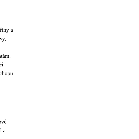
řiny a
sy,
i
ntám.
ři
úchopu
ové
d a