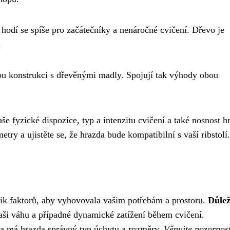
 hodí se spíše pro začátečníky a nenáročné cvičení. Dřevo je
.
u konstrukci s dřevěnými madly. Spojují tak výhody obou
aše fyzické dispozice, typ a intenzitu cvičení a také nosnost h
try a ujistěte se, že hrazda bude kompatibilní s vaší ribstolí.
olik faktorů, aby vyhovovala vašim potřebám a prostoru.
Důlež
vaši váhu a případné dynamické zatížení během cvičení.
da má hrazda správný typ úchytu a rozměry.
Věnujte pozornos