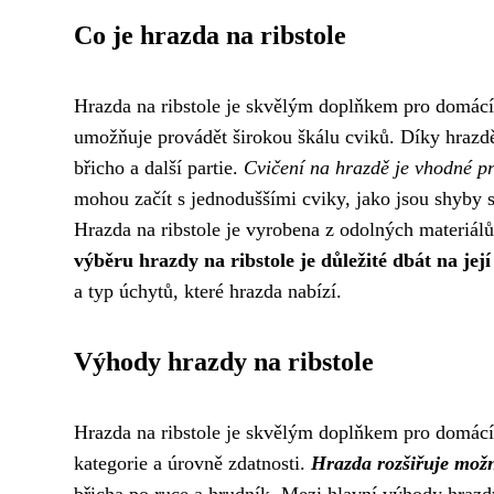
Co je hrazda na ribstole
Hrazda na ribstole je skvělým doplňkem pro domácí
umožňuje provádět širokou škálu cviků. Díky hrazdě 
břicho a další partie.
Cvičení na hrazdě je vhodné pr
mohou začít s jednoduššími cviky, jako jsou shyby 
Hrazda na ribstole je vyrobena z odolných materiálů
výběru hrazdy na ribstole je důležité dbát na její
a typ úchytů, které hrazda nabízí.
Výhody hrazdy na ribstole
Hrazda na ribstole je skvělým doplňkem pro domácí 
kategorie a úrovně zdatnosti.
Hrazda rozšiřuje možno
břicha po ruce a hrudník. Mezi hlavní výhody hrazdy 