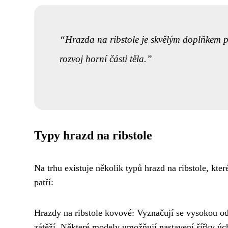
Hrazda na ribstole je skvělým doplňkem 
rozvoj horní části těla.
Typy hrazd na ribstole
Na trhu existuje několik typů hrazd na ribstole, kter
patří:
Hrazdy na ribstole kovové: Vyznačují se vysokou odo
zátěží. Některé modely umožňují nastavení šířky úc