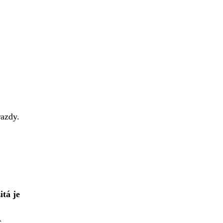
razdy.
itá je
t