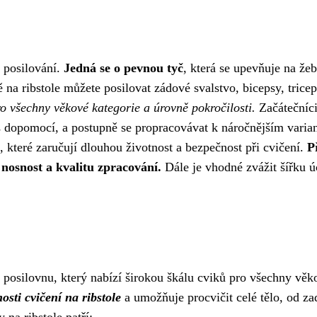
 posilování.
Jedná se o pevnou tyč
, která se upevňuje na žeb
na ribstole můžete posilovat zádové svalstvo, bicepsy, tricep
o všechny věkové kategorie a úrovně pokročilosti.
Začátečníc
s dopomocí, a postupně se propracovávat k náročnějším varia
, které zaručují dlouhou životnost a bezpečnost při cvičení.
P
 nosnost a kvalitu zpracování.
Dále je vhodné zvážit šířku 
posilovnu, který nabízí širokou škálu cviků pro všechny věk
sti cvičení na ribstole
a umožňuje procvičit celé tělo, od za
na ribstole patří: