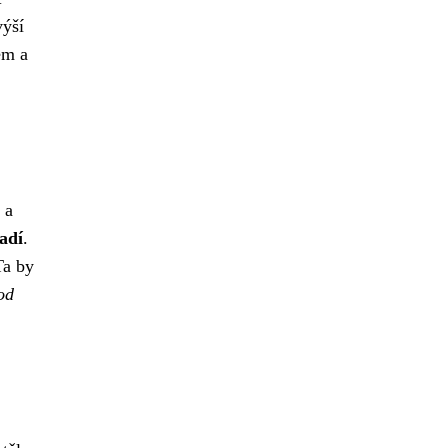
výší
em a
 a
adí
.
Ta by
od