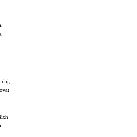
a.
a.
 čaj,
ovat
ších
m.