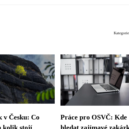
Kategori
k v Česku: Co
Práce pro OSVČ: Kde
 kolik stojí
hledat zajímavé zakáz