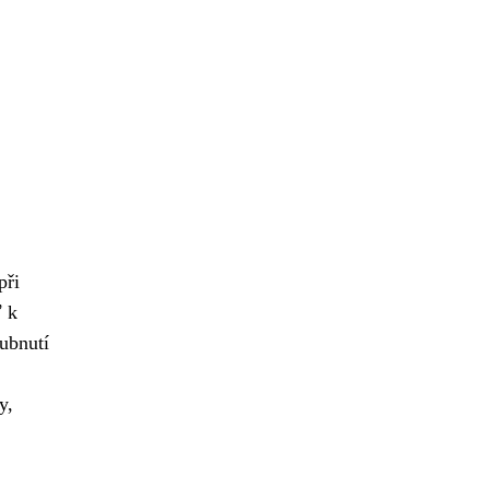
při
ť k
hubnutí
y,