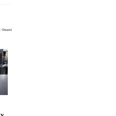
e:
Ostatní
ky