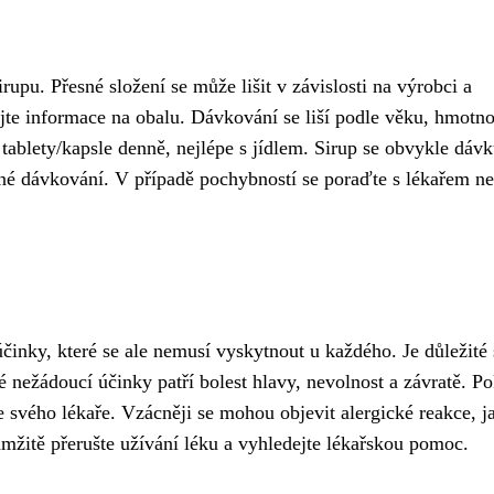
rupu. Přesné složení se může lišit v závislosti na výrobci a
jte informace na obalu. Dávkování se liší podle věku, hmotno
tablety/kapsle denně, nejlépe s jídlem. Sirup se obvykle dávk
é dávkování. V případě pochybností se poraďte s lékařem n
účinky, které se ale nemusí vyskytnout u každého. Je důležité 
é nežádoucí účinky patří bolest hlavy, nevolnost a závratě. P
e svého lékaře. Vzácněji se mohou objevit alergické reakce, j
žitě přerušte užívání léku a vyhledejte lékařskou pomoc.