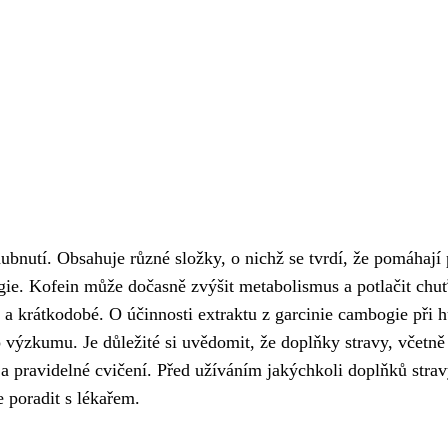
bnutí. Obsahuje různé složky, o nichž se tvrdí, že pomáhají 
ogie. Kofein může dočasně zvýšit metabolismus a potlačit chu
é a krátkodobé. O účinnosti extraktu z garcinie cambogie při 
o výzkumu. Je důležité si uvědomit, že doplňky stravy, včetně
 pravidelné cvičení. Před užíváním jakýchkoli doplňků strav
 poradit s lékařem.