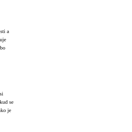
sti a
uje
ebo
si
okud se
ako je