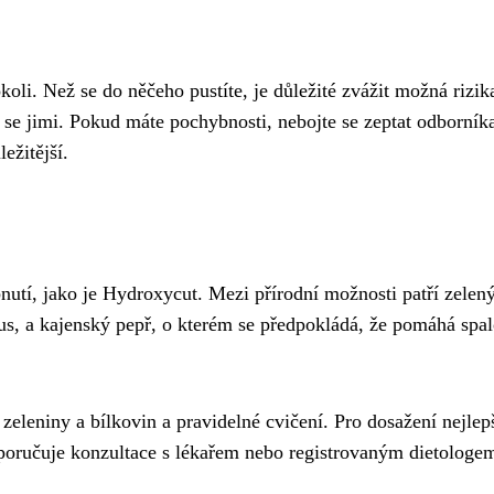
oli. Než se do něčeho pustíte, je důležité zvážit možná rizik
e se jimi. Pokud máte pochybnosti, nebojte se zeptat odborník
ežitější.
utí, jako je Hydroxycut. Mezi přírodní možnosti patří zelený
us, a kajenský pepř, o kterém se předpokládá, že pomáhá spal
zeleniny a bílkovin a pravidelné cvičení. Pro dosažení nejlep
oporučuje konzultace s lékařem nebo registrovaným dietologe