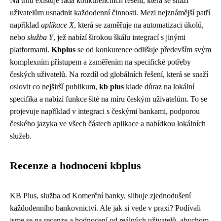
Na trhu existuje řada konkurenčních řešení, která se snaží
uživatelům usnadnit každodenní činnosti. Mezi nejznámější patří
například
aplikace X
, která se zaměřuje na automatizaci úkolů,
nebo
služba Y
, jež nabízí širokou škálu integrací s jinými
platformami.
Kbplus
se od konkurence odlišuje především svým
komplexním přístupem a zaměřením na specifické potřeby
českých uživatelů. Na rozdíl od globálních řešení, která se snaží
oslovit co nejširší publikum,
kb plus
klade důraz na lokální
specifika a nabízí funkce šité na míru českým uživatelům. To se
projevuje například v integraci s českými bankami, podporou
českého jazyka ve všech částech aplikace a nabídkou lokálních
služeb.
Recenze a hodnocení kbplus
KB Plus, služba od Komerční banky, slibuje zjednodušení
každodenního bankovnictví. Ale jak si vede v praxi? Podívali
jsme se na recenze a hodnocení od reálných uživatelů, abychom