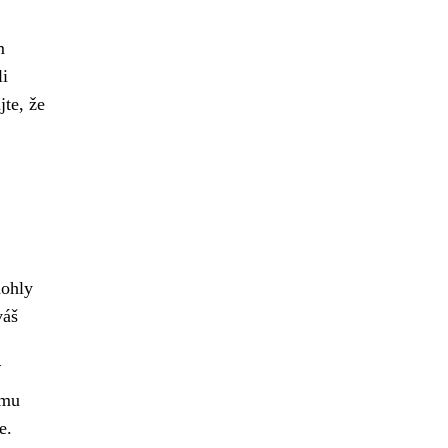
m
li
jte, že
mohly
váš
omu
e.