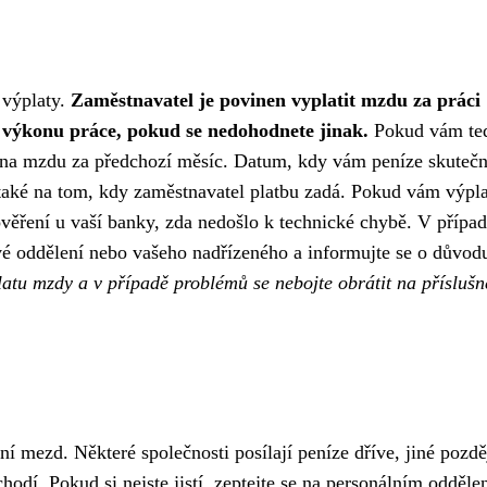
 výplaty.
Zaměstnavatel je povinen vyplatit mzdu za práci
 výkonu práce, pokud se nedohodnete jinak.
Pokud vám te
to na mzdu za předchozí měsíc. Datum, kdy vám peníze skuteč
 a také na tom, kdy zaměstnavatel platbu zadá. Pokud vám výpla
ěření u vaší banky, zda nedošlo k technické chybě. V případ
vé oddělení nebo vašeho nadřízeného a informujte se o důvod
atu mzdy a v případě problémů se nebojte obrátit na příslušn
ní mezd. Některé společnosti posílají peníze dříve, jiné pozdě
hodí. Pokud si nejste jistí, zeptejte se na personálním odděle