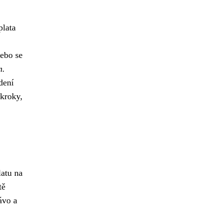
plata
ebo se
m.
dení
kroky,
latu na
tě
ávo a