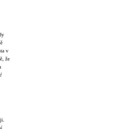
dy
ně
ta v
ě, že
u
é
ji.
ní