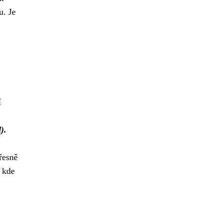
u. Je
í
).
přesně
, kde