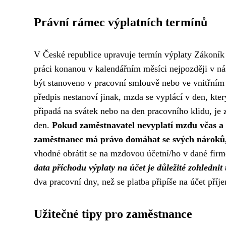
Právní rámec výplatních termínů
V České republice upravuje termín výplaty Zákoník 
práci konanou v kalendářním měsíci nejpozději v n
být stanoveno v pracovní smlouvě nebo ve vnitřním 
předpis nestanoví jinak, mzda se vyplácí v den, kte
připadá na svátek nebo na den pracovního klidu, je 
den.
Pokud zaměstnavatel nevyplatí mzdu včas a v
zaměstnanec má právo domáhat se svých nároků, a
vhodné obrátit se na mzdovou účetní/ho v dané firm
data příchodu výplaty na účet je důležité zohlednit
dva pracovní dny, než se platba připíše na účet příj
Užitečné tipy pro zaměstnance