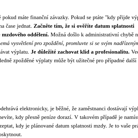
tě pokud máte finanční závazky. Pokud se ptáte "kdy přijde vý
 na čase jednat.
Začněte tím, že si ověříte datum splatnosti
te mzdového oddělení.
Možná došlo k administrativní chybě n
má vysvětlení pro zpoždění, promluvte si se svým nadřízený
kávat výplatu.
Je důležité zachovat klid a profesionalitu.
Ve
dně zpožděné výplaty může být užitečné pro případné další 
odehrává elektronicky, je běžné, že zaměstnanci dostávají výp
 nevíte, kdy přesně peníze dorazí. V takovém případě je namís
zeptat, kdy je plánované datum splatnosti mzdy. Je to vaše pr
oskytnout.