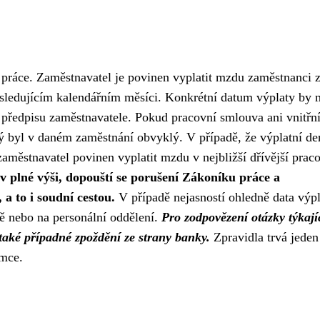
práce. Zaměstnavatel je povinen vyplatit mzdu zaměstnanci 
ásledujícím kalendářním měsíci. Konkrétní datum výplaty by 
předpisu zaměstnavatele. Pokud pracovní smlouva ani vnitřn
rý byl v daném zaměstnání obvyklý. V případě, že výplatní de
zaměstnavatel povinen vyplatit mzdu v nejbližší dřívější prac
 plné výši, dopouští se porušení Zákoníku práce a
 to i soudní cestou.
V případě nejasností ohledně data výpl
ě nebo na personální oddělení.
Pro zodpovězení otázky týkají
 také případné zpoždění ze strany banky.
Zpravidla trvá jeden
emce.