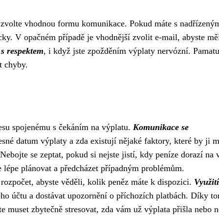
čet zvolte vhodnou formu komunikace. Pokud máte s nadřízený
icky. V opačném případě je vhodnější zvolit e-mail, abyste mě
 s respektem
, i když jste zpožděním výplaty nervózní. Pamatu
t chyby.
stresu spojenému s čekáním na výplatu.
Komunikace se
řesné datum výplaty a zda existují nějaké faktory, které by ji 
ebojte se zeptat, pokud si nejste jistí, kdy peníze dorazí na 
lépe plánovat a předcházet případným problémům.
 rozpočet, abyste věděli, kolik peněz máte k dispozici.
Využití
ho účtu a dostávat upozornění o příchozích platbách. Díky t
e muset zbytečně stresovat, zda vám už výplata přišla nebo n