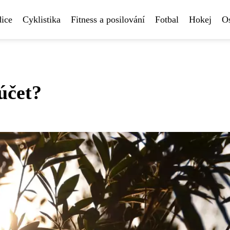
ice
Cyklistika
Fitness a posilování
Fotbal
Hokej
Os
účet?