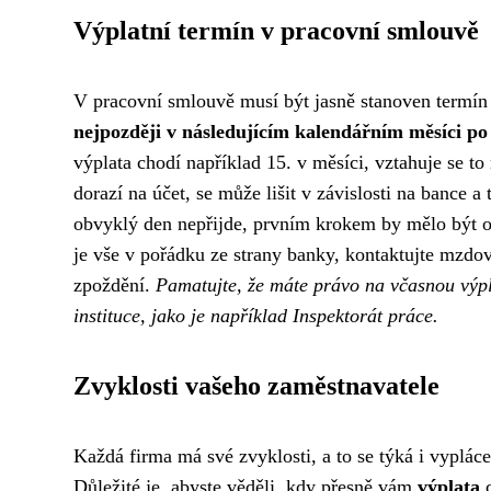
Výplatní termín v pracovní smlouvě
V pracovní smlouvě musí být jasně stanoven termín
nejpozději v následujícím kalendářním měsíci po
výplata chodí například 15. v měsíci, vztahuje se 
dorazí na účet, se může lišit v závislosti na bance
obvyklý den nepřijde, prvním krokem by mělo být ov
je vše v pořádku ze strany banky, kontaktujte mzdo
zpoždění.
Pamatujte, že máte právo na včasnou výpl
instituce, jako je například Inspektorát práce.
Zvyklosti vašeho zaměstnavatele
Každá firma má své zvyklosti, a to se týká i vypláce
Důležité je, abyste věděli, kdy přesně vám
výplata
c