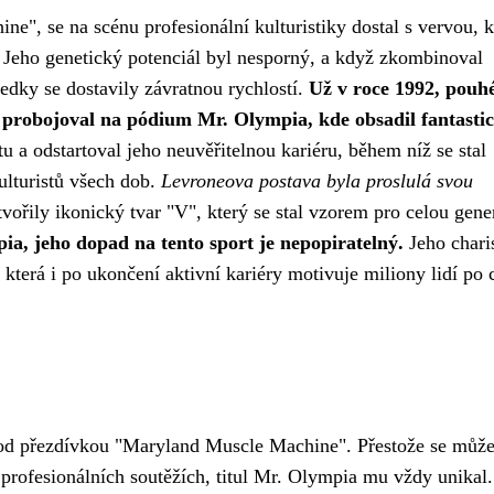
", se na scénu profesionální kulturistiky dostal s vervou, k
 Jeho genetický potenciál byl nesporný, a když zkombinoval
edky se dostavily závratnou rychlostí.
Už v roce 1992, pouh
 probojoval na pódium Mr. Olympia, kde obsadil fantasti
u a odstartoval jeho neuvěřitelnou kariéru, během níž se stal
ulturistů všech dob.
Levroneova postava byla proslulá svou
vořily ikonický tvar "V", který se stal vzorem pro celou gene
pia, jeho dopad na tento sport je nepopiratelný.
Jeho chari
, která i po ukončení aktivní kariéry motivuje miliony lidí po
pod přezdívkou "Maryland Muscle Machine". Přestože se můž
profesionálních soutěžích, titul Mr. Olympia mu vždy unikal.