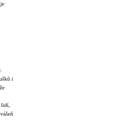
je
.
ušků i
ože
lidí,
vášeň