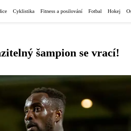
ice
Cyklistika
Fitness a posilování
Fotbal
Hokej
Os
itelný šampion se vrací!