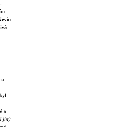
.
ším
Kevin
bivá
na
byl
é a
l jiný
tný