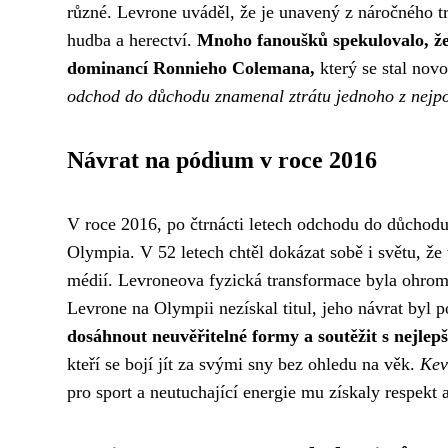
různé. Levrone uváděl, že je unavený z náročného tr
hudba a herectví.
Mnoho fanoušků spekulovalo, že
dominancí Ronnieho Colemana,
který se stal novo
odchod do důchodu znamenal ztrátu jednoho z nejpop
Návrat na pódium v roce 2016
V roce 2016, po čtrnácti letech odchodu do důchodu
Olympia. V 52 letech chtěl dokázat sobě i světu, že
médií. Levroneova fyzická transformace byla ohromuj
Levrone na Olympii nezískal titul, jeho návrat byl 
dosáhnout neuvěřitelné formy a soutěžit s nejlepš
kteří se bojí jít za svými sny bez ohledu na věk.
Kev
pro sport a neutuchající energie mu získaly respekt