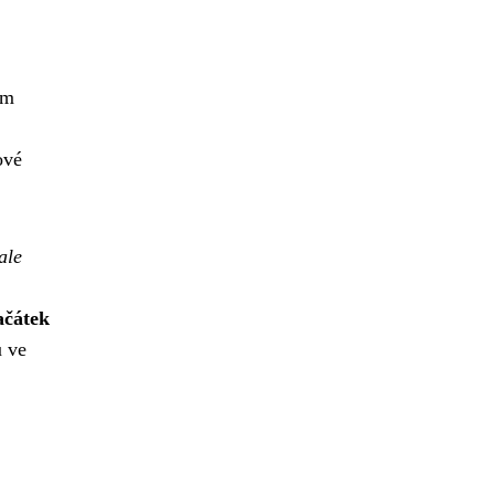
ým
ové
ale
ačátek
u ve