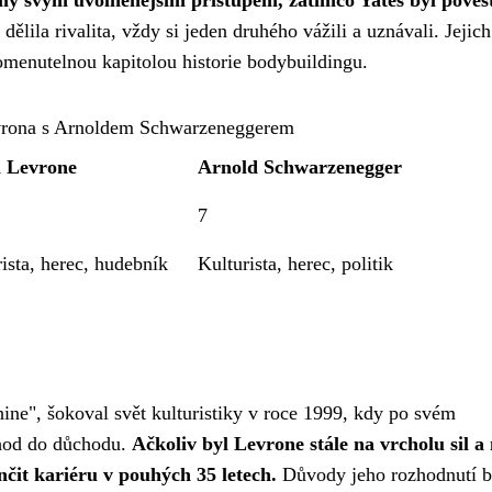
dělila rivalita, vždy si jeden druhého vážili a uznávali. Jejich
menutelnou kapitolou historie bodybuildingu.
vrona s Arnoldem Schwarzeneggerem
 Levrone
Arnold Schwarzenegger
7
ista, herec, hudebník
Kulturista, herec, politik
e", šokoval svět kulturistiky v roce 1999, kdy po svém
hod do důchodu.
Ačkoliv byl Levrone stále na vrcholu sil a
ončit kariéru v pouhých 35 letech.
Důvody jeho rozhodnutí b