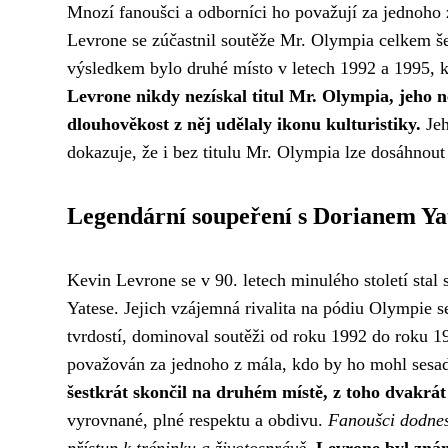
Mnozí fanoušci a odborníci ho považují za jednoho z 
Levrone se zúčastnil soutěže Mr. Olympia celkem šes
výsledkem bylo druhé místo v letech 1992 a 1995, 
Levrone nikdy nezískal titul Mr. Olympia, jeho n
dlouhověkost z něj udělaly ikonu kulturistiky.
Jeh
dokazuje, že i bez titulu Mr. Olympia lze dosáhnout
Legendární soupeření s Dorianem Y
Kevin Levrone se v 90. letech minulého století sta
Yatese. Jejich vzájemná rivalita na pódiu Olympie 
tvrdostí, dominoval soutěži od roku 1992 do roku 19
považován za jednoho z mála, kdo by ho mohl sesad
šestkrát skončil na druhém místě, z toho dvakrát
vyrovnané, plné respektu a obdivu.
Fanoušci dodnes 
přístup k tréninku a životosprávě.
Levrone byl znám