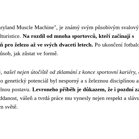
"Maryland Muscle Machine", je známý svým působivým svalov
lturistice.
Na rozdíl od mnoha sportovců, kteří začínají s
 pro železo až ve svých dvaceti letech.
Po ukončení fotbal
ůsob, jak zůstat ve formě.
ě,
našel nejen útočiště od zklamání z konce sportovní kariéry, 
o genetický potenciál byl nesporný a s železnou disciplínou a
elnou postavu.
Levroneho příběh je důkazem, že i pozdní z
danost, vášeň a tvrdá práce mu vynesly nejen respekt a sláv
ém světě.