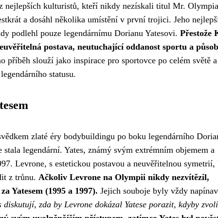
nejlepších kulturistů, kteří nikdy nezískali titul Mr. Olympia
tkrát a dosáhl několika umístění v první trojici. Jeho nejlep
kdy podlehl pouze legendárnímu Dorianu Yatesovi.
Přestože 
euvěřitelná postava, neutuchající oddanost sportu a půso
o příběh slouží jako inspirace pro sportovce po celém světě a
 legendárního statusu.
atesem
l svědkem zlaté éry bodybuildingu po boku legendárního Doria
se stala legendární. Yates, známý svým extrémním objemem a
97. Levrone, s estetickou postavou a neuvěřitelnou symetrií, 
it z trůnu.
Ačkoliv Levrone na Olympii nikdy nezvítězil,
 za Yatesem (1995 a 1997).
Jejich souboje byly vždy napínav
diskutují, zda by Levrone dokázal Yatese porazit, kdyby zvoli
ý svým uvolněnějším přístupem, zatímco Yates byl pověs