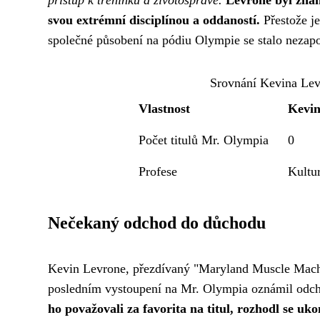
svou extrémní disciplínou a oddaností.
Přestože je 
společné působení na pódiu Olympie se stalo nezapo
Srovnání Kevina Le
Vlastnost
Kevin
Počet titulů Mr. Olympia
0
Profese
Kultur
Nečekaný odchod do důchodu
Kevin Levrone, přezdívaný "Maryland Muscle Machin
posledním vystoupení na Mr. Olympia oznámil odc
ho považovali za favorita na titul, rozhodl se uk