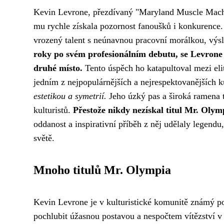
Kevin Levrone, přezdívaný "Maryland Muscle Machine
mu rychle získala pozornost fanoušků i konkurence.
vrozený talent s neúnavnou pracovní morálkou, výsl
roky po svém profesionálním debutu, se Levrone
druhé místo.
Tento úspěch ho katapultoval mezi elit
jedním z nejpopulárnějších a nejrespektovanějších k
estetikou a symetrií.
Jeho úzký pas a široká ramena t
kulturistů.
Přestože nikdy nezískal titul Mr. Olym
oddanost a inspirativní příběh z něj udělaly legendu
světě.
Mnoho titulů Mr. Olympia
Kevin Levrone je v kulturistické komunitě známý 
pochlubit úžasnou postavou a nespočtem vítězství v 