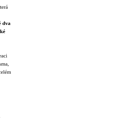
terá
é dva
cké
raci
sma,
 celém
e