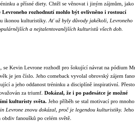
éninku a přísné diety. Chtěl se věnovat i jiným zájmům, jako 
 Levroneho rozhodnutí mohlo být ovlivněno i rostoucí
u ikonou kulturistiky.
Ať už byly důvody jakékoli, Levroneho
ulárnějších a nejtalentovanějších kulturistů všech dob.
, se Kevin Levrone rozhodl pro šokující návrat na pódium Mr
 věk je jen číslo. Jeho comeback vyvolal obrovský zájem fano
ící a jeho oddanost tréninku a disciplíně inspirativní. Přest
považován za triumf.
Dokázal, že i po padesátce je možné
ími kulturisty světa.
Jeho příběh se stal motivací pro mnoho 
in Levrone znovu dokázal, proč je legendou kulturistiky.
Jeho 
 a obdiv fanoušků po celém světě.