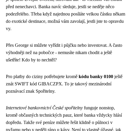
před nenechavci. Banka navíc sleduje, jestli se neděje něco
podezřelého. Třeba když najednou posíláte velkou částku někam
do exotické destinace, možná vám zavolají, jestli jste to opravdu
vy.
Přes George si můžete vyřídit i půjčku nebo investovat. A často
výhodněji než na pobočce - nemusíte nikam chodit a ještě
ušetříte! Kdo by to nechtěl?
Pro platby do ciziny potřebujete kromě
kódu banky 0100
ještě
znát SWIFT kód GIBACZPX. To je takový mezinárodní
poznávací znak Spořitelny.
Internetové bankovnictví České spořitelny
funguje nonstop,
kromě občasných technických pauz, které banka vždycky hlásí
dopředu. Takže své peníze můžete řešit klidně o půlnoci v
pyžamu nebo v neděli ráno u kávy. Není to vlastně úžasné, jak