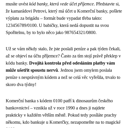
musíte uvést
kód banky, která vede účet příjemce
. Představte si,
že kamarádovi Petrovi, který má účet u Komerční banky, pošlete
výplatu za brigádu – formát bude vypadat třeba takto:
123456789/0100. U babičky, která nedá dopustit na svou
Spořitelnu, by to bylo něco jako 987654321/0800.
Už se vám někdy stalo, že jste poslali peníze a pak týden čekali,
až se objeví na účtu příjemce? Často za tím stojí právě překlep v
kódu banky.
Dvojitá kontrola před odesláním platby vám
může ušetřit spoustu nervů
. Jednou jsem omylem poslala
peníze s nesprávným kódem a než se celá věc vyřešila, trvalo to
skoro dva týdny!
Komerční banka s kódem 0100 patří k dinosaurům českého
bankovnictví – vznikla už v roce 1990 a dnes ji najdete
prakticky v každém větším městě. Pokud tedy posíláte prachy
někomu, kdo bankuje u Komerčky, nezapomeňte na to magické