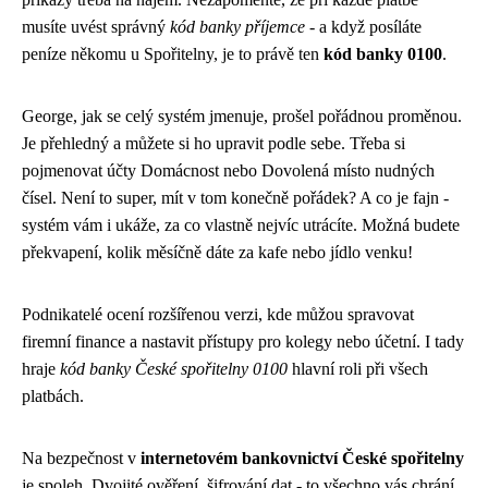
musíte uvést správný
kód banky příjemce
- a když posíláte
peníze někomu u Spořitelny, je to právě ten
kód banky 0100
.
George, jak se celý systém jmenuje, prošel pořádnou proměnou.
Je přehledný a můžete si ho upravit podle sebe. Třeba si
pojmenovat účty Domácnost nebo Dovolená místo nudných
čísel. Není to super, mít v tom konečně pořádek? A co je fajn -
systém vám i ukáže, za co vlastně nejvíc utrácíte. Možná budete
překvapení, kolik měsíčně dáte za kafe nebo jídlo venku!
Podnikatelé ocení rozšířenou verzi, kde můžou spravovat
firemní finance a nastavit přístupy pro kolegy nebo účetní. I tady
hraje
kód banky České spořitelny 0100
hlavní roli při všech
platbách.
Na bezpečnost v
internetovém bankovnictví České spořitelny
je spoleh. Dvojité ověření, šifrování dat - to všechno vás chrání