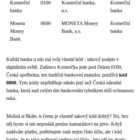
Komerční
0100
Komerční banka,
Komerční
banka
a.s.
banka
Moneta
0600
MONETA Money
Komerční
Money
Bank, a.s.
banka
Bank
Každá banka u nás má svůj vlastní kód - takový podpis v
digitálním světě. Zatímco Komerčka jede pod číslem 0100,
Česká spořitelna, ten tradiční bankovní matador, používá
kód
0800
. Tyto kódy nepřiděluje nikdo jiný než Česká národní
banka, která nad celým tím bankovním rybníkem drží ochrannou
ruku.
Možná si říkáte, k čemu je vlastně takový kód dobrý? No, bez
něj byste si ani neposlali peníze kamarádovi na pivo. Když
zadáváte platbu, potřebujete znát nejen číslo účtu, ale i kód
banky. Je to jako poštovní směrovací číslo - bez něj by dopis