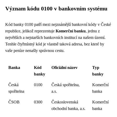
Význam kódu 0100 v bankovním systému
Kód banky 0100 patří mezi nejznámější bankovní kódy v České
republice, jelikož reprezentuje
Komerční banku
, jednu z
největších a nejstarších bankovních institucí na našem území.
Tenhle čtyřmístný kód je vlastně taková adresa, bez které by
vaše peníze nenašly správnou cestu.
Banka
Kód
Oficiální název
Typ
banky
banky
Česká
0100
Česká spořitelna,
Komerční
spořitelna
a.s.
banka
ČSOB
0300
Československá
Komerční
obchodní banka, a.s.
banka