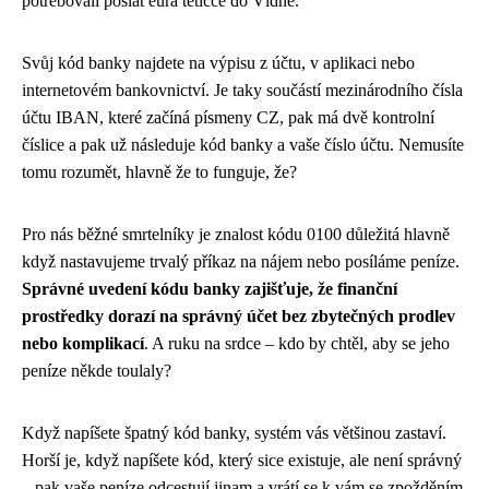
potřebovali poslat eura tetičce do Vídně.
Svůj kód banky najdete na výpisu z účtu, v aplikaci nebo
internetovém bankovnictví. Je taky součástí mezinárodního čísla
účtu IBAN, které začíná písmeny CZ, pak má dvě kontrolní
číslice a pak už následuje kód banky a vaše číslo účtu. Nemusíte
tomu rozumět, hlavně že to funguje, že?
Pro nás běžné smrtelníky je znalost kódu 0100 důležitá hlavně
když nastavujeme trvalý příkaz na nájem nebo posíláme peníze.
Správné uvedení kódu banky zajišťuje, že finanční
prostředky dorazí na správný účet bez zbytečných prodlev
nebo komplikací
. A ruku na srdce – kdo by chtěl, aby se jeho
peníze někde toulaly?
Když napíšete špatný kód banky, systém vás většinou zastaví.
Horší je, když napíšete kód, který sice existuje, ale není správný
– pak vaše peníze odcestují jinam a vrátí se k vám se zpožděním.