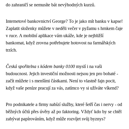
do zahraničí se nemusíte bát nevýhodných kurzů.
Internetové bankovnictví George? To je jako mít banku v kapse!
Zaplatit složenky můžete v neděli večer v pyžamu s hrnkem čaje
v ruce. A mobilní aplikace vám ukáže, kde je nejbližší
bankomat, když zrovna potřebujete hotovost na farmářských
trzích.
Česká spořitelna s kódem banky 0100
myslí i na vaši
budoucnost. Jejich investiční možnosti nejsou jen pro bohaté -
začít můžete i s menšími částkami. Není to vlastně fajn pocit,
když vaše peníze pracují za vás, zatímco vy si užíváte víkend?
Pro podnikatele a firmy nabízí služby, které šetří čas i nervy - od
běžných účtů přes úvěry až po faktoring. Vždyť kdo by se chtěl
zabývat papírováním, když může rozvíjet svůj byznys?