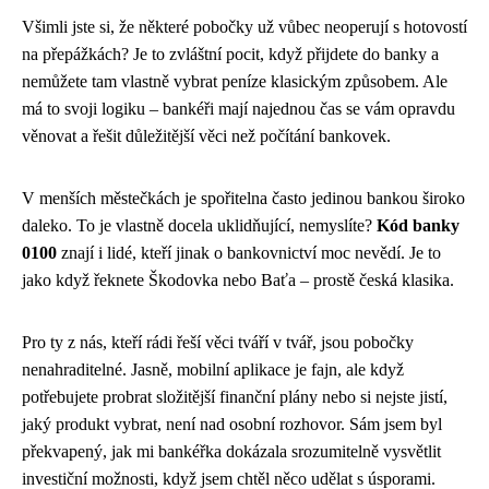
Všimli jste si, že některé pobočky už vůbec neoperují s hotovostí
na přepážkách? Je to zvláštní pocit, když přijdete do banky a
nemůžete tam vlastně vybrat peníze klasickým způsobem. Ale
má to svoji logiku – bankéři mají najednou čas se vám opravdu
věnovat a řešit důležitější věci než počítání bankovek.
V menších městečkách je spořitelna často jedinou bankou široko
daleko. To je vlastně docela uklidňující, nemyslíte?
Kód banky
0100
znají i lidé, kteří jinak o bankovnictví moc nevědí. Je to
jako když řeknete Škodovka nebo Baťa – prostě česká klasika.
Pro ty z nás, kteří rádi řeší věci tváří v tvář, jsou pobočky
nenahraditelné. Jasně, mobilní aplikace je fajn, ale když
potřebujete probrat složitější finanční plány nebo si nejste jistí,
jaký produkt vybrat, není nad osobní rozhovor. Sám jsem byl
překvapený, jak mi bankéřka dokázala srozumitelně vysvětlit
investiční možnosti, když jsem chtěl něco udělat s úsporami.