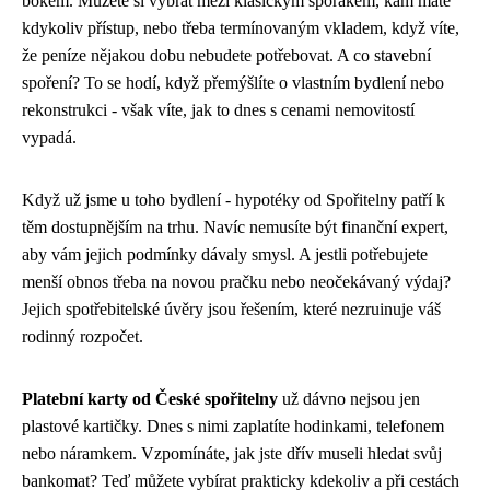
bokem. Můžete si vybrat mezi klasickým spořákem, kam máte
kdykoliv přístup, nebo třeba termínovaným vkladem, když víte,
že peníze nějakou dobu nebudete potřebovat. A co stavební
spoření? To se hodí, když přemýšlíte o vlastním bydlení nebo
rekonstrukci - však víte, jak to dnes s cenami nemovitostí
vypadá.
Když už jsme u toho bydlení - hypotéky od Spořitelny patří k
těm dostupnějším na trhu. Navíc nemusíte být finanční expert,
aby vám jejich podmínky dávaly smysl. A jestli potřebujete
menší obnos třeba na novou pračku nebo neočekávaný výdaj?
Jejich spotřebitelské úvěry jsou řešením, které nezruinuje váš
rodinný rozpočet.
Platební karty od České spořitelny
už dávno nejsou jen
plastové kartičky. Dnes s nimi zaplatíte hodinkami, telefonem
nebo náramkem. Vzpomínáte, jak jste dřív museli hledat svůj
bankomat? Teď můžete vybírat prakticky kdekoliv a při cestách