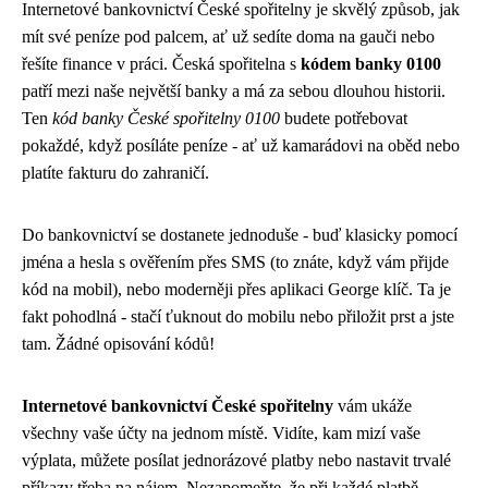
Internetové bankovnictví České spořitelny je skvělý způsob, jak
mít své peníze pod palcem, ať už sedíte doma na gauči nebo
řešíte finance v práci. Česká spořitelna s
kódem banky 0100
patří mezi naše největší banky a má za sebou dlouhou historii.
Ten
kód banky České spořitelny 0100
budete potřebovat
pokaždé, když posíláte peníze - ať už kamarádovi na oběd nebo
platíte fakturu do zahraničí.
Do bankovnictví se dostanete jednoduše - buď klasicky pomocí
jména a hesla s ověřením přes SMS (to znáte, když vám přijde
kód na mobil), nebo moderněji přes aplikaci George klíč. Ta je
fakt pohodlná - stačí ťuknout do mobilu nebo přiložit prst a jste
tam. Žádné opisování kódů!
Internetové bankovnictví České spořitelny
vám ukáže
všechny vaše účty na jednom místě. Vidíte, kam mizí vaše
výplata, můžete posílat jednorázové platby nebo nastavit trvalé
příkazy třeba na nájem. Nezapomeňte, že při každé platbě