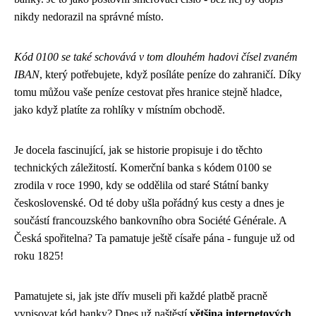
nikdy nedorazil na správné místo.
Kód 0100 se také schovává v tom dlouhém hadovi čísel zvaném
IBAN
, který potřebujete, když posíláte peníze do zahraničí. Díky
tomu můžou vaše peníze cestovat přes hranice stejně hladce,
jako když platíte za rohlíky v místním obchodě.
Je docela fascinující, jak se historie propisuje i do těchto
technických záležitostí. Komerční banka s kódem 0100 se
zrodila v roce 1990, kdy se oddělila od staré Státní banky
československé. Od té doby ušla pořádný kus cesty a dnes je
součástí francouzského bankovního obra Société Générale. A
Česká spořitelna? Ta pamatuje ještě císaře pána - funguje už od
roku 1825!
Pamatujete si, jak jste dřív museli při každé platbě pracně
vypisovat kód banky? Dnes už naštěstí
většina internetových