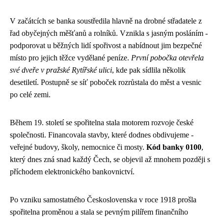
V začátcích se banka soustředila hlavně na drobné střadatele z
řad obyčejných měšťanů a rolníků. Vznikla s jasným posláním -
podporovat u běžných lidí spořivost a nabídnout jim bezpečné
místo pro jejich těžce vydělané peníze.
První pobočka otevřela
své dveře v pražské Rytířské ulici
, kde pak sídlila několik
desetiletí. Postupně se síť poboček rozrůstala do měst a vesnic
po celé zemi.
Během 19. století se spořitelna stala motorem rozvoje české
společnosti. Financovala stavby, které dodnes obdivujeme -
veřejné budovy, školy, nemocnice či mosty.
Kód banky 0100
,
který dnes zná snad každý Čech, se objevil až mnohem později s
příchodem elektronického bankovnictví.
Po vzniku samostatného Československa v roce 1918 prošla
spořitelna proměnou a stala se pevným pilířem finančního