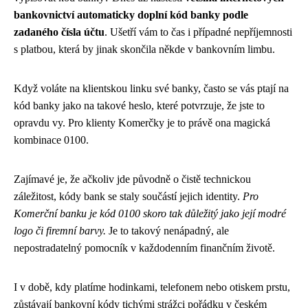
bankovnictví automaticky doplní kód banky podle
zadaného čísla účtu
. Ušetří vám to čas i případné nepříjemnosti
s platbou, která by jinak skončila někde v bankovním limbu.
Když voláte na klientskou linku své banky, často se vás ptají na
kód banky jako na takové heslo, které potvrzuje, že jste to
opravdu vy. Pro klienty Komerčky je to právě ona magická
kombinace 0100.
Zajímavé je, že ačkoliv jde původně o čistě technickou
záležitost, kódy bank se staly součástí jejich identity.
Pro
Komerční banku je kód 0100 skoro tak důležitý jako její modré
logo či firemní barvy.
Je to takový nenápadný, ale
nepostradatelný pomocník v každodenním finančním životě.
I v době, kdy platíme hodinkami, telefonem nebo otiskem prstu,
zůstávají bankovní kódy tichými strážci pořádku v českém