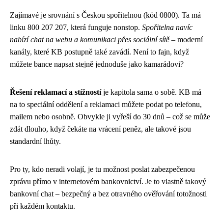
Zajímavé je srovnání s Českou spořitelnou (kód 0800). Ta má
linku 800 207 207, která funguje nonstop.
Spořitelna navíc
nabízí chat na webu a komunikaci přes sociální sítě
– moderní
kanály, které KB postupně také zavádí. Není to fajn, když
můžete bance napsat stejně jednoduše jako kamarádovi?
Řešení reklamací a stížností
je kapitola sama o sobě. KB má
na to speciální oddělení a reklamaci můžete podat po telefonu,
mailem nebo osobně. Obvykle ji vyřeší do 30 dnů – což se může
zdát dlouho, když čekáte na vrácení peněz, ale takové jsou
standardní lhůty.
Pro ty, kdo neradi volají, je tu možnost poslat zabezpečenou
zprávu přímo v internetovém bankovnictví. Je to vlastně takový
bankovní chat – bezpečný a bez otravného ověřování totožnosti
při každém kontaktu.