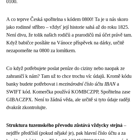
0100.
A co teprve Česká spořitelna s kódem 0800! Ta je u nás skoro
jako rodinné stříbro – vždyť její historie sahá až do roku 1825.
Není divu, že tolik našich rodičů a prarodičů má účet právě tam.
Když babičce posíláte na Vánoce příspěvek na dárky, určitě
nezapomeňte na 0800 za lomítkem.
Co když potřebujete poslat peníze do ciziny nebo naopak ze
zahraničí k nám? Tam už to chce trochu víc údajů. Kromě kódu
banky budete potřebovat i
mezinárodní číslo účtu IBAN
a
SWIFT kód. Komerčka používá KOMBCZPP, Spořitelna zase
GIBACZPX. Není to žádná věda, ale určitě si tyto údaje raději
dvakrát zkontrolujte.
Struktura tuzemského převodu zůstává vždycky stejná
–
nejdřív předčíslí (pokud nějaké je), pak hlavní číslo účtu a za