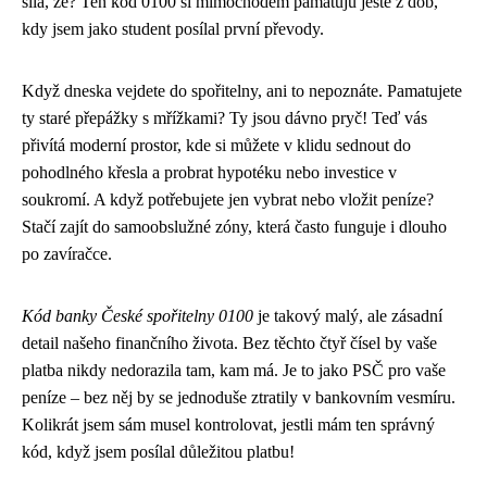
síla, že? Ten kód 0100 si mimochodem pamatuju ještě z dob,
kdy jsem jako student posílal první převody.
Když dneska vejdete do spořitelny, ani to nepoznáte. Pamatujete
ty staré přepážky s mřížkami? Ty jsou dávno pryč! Teď vás
přivítá moderní prostor, kde si můžete v klidu sednout do
pohodlného křesla a probrat hypotéku nebo investice v
soukromí. A když potřebujete jen vybrat nebo vložit peníze?
Stačí zajít do samoobslužné zóny, která často funguje i dlouho
po zavíračce.
Kód banky České spořitelny 0100
je takový malý, ale zásadní
detail našeho finančního života. Bez těchto čtyř čísel by vaše
platba nikdy nedorazila tam, kam má. Je to jako PSČ pro vaše
peníze – bez něj by se jednoduše ztratily v bankovním vesmíru.
Kolikrát jsem sám musel kontrolovat, jestli mám ten správný
kód, když jsem posílal důležitou platbu!