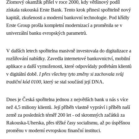
Zlomový okamžik přišel v roce 2000, kdy většinový podíl
získala rakouská Erste Bank. Tento krok přinesl spořitelně nový
kapitál, zkušenosti a moderní bankovní technologie. Pod křídly
Erste Group prošla kompletní modernizací a proměnila se v
univerzální banku evropských parametrů.
V dalších letech spořitelna masivně investovala do digitalizace a
rozšiřování nabídky. Zavedla internetové bankovnictví, mobilní
aplikace a další vymoženosti, které odpovídaly potřebám klientů
v digitální době.
I přes všechny tyto změny si zachovala svůj
tradiční kód 0100
, který se stal součástí její DNA.
Dnes je Česká spořitelna jednou z největších bank u nás s více
než 4,5 miliony klientů. Její příběh vlastně vypráví i příběh naší
země za posledních téměř 200 let - od skromných začátků za
Rakouska-Uherska, přes těžké časy socialismu, až po úspěšnou
proměnu v moderní evropskou finanční instituci.