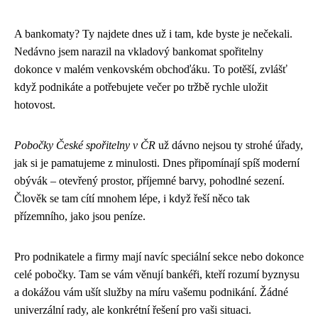
A bankomaty? Ty najdete dnes už i tam, kde byste je nečekali.
Nedávno jsem narazil na vkladový bankomat spořitelny
dokonce v malém venkovském obchoďáku. To potěší, zvlášť
když podnikáte a potřebujete večer po tržbě rychle uložit
hotovost.
Pobočky České spořitelny v ČR
už dávno nejsou ty strohé úřady,
jak si je pamatujeme z minulosti. Dnes připomínají spíš moderní
obývák – otevřený prostor, příjemné barvy, pohodlné sezení.
Člověk se tam cítí mnohem lépe, i když řeší něco tak
přízemního, jako jsou peníze.
Pro podnikatele a firmy mají navíc speciální sekce nebo dokonce
celé pobočky. Tam se vám věnují bankéři, kteří rozumí byznysu
a dokážou vám ušít služby na míru vašemu podnikání. Žádné
univerzální rady, ale konkrétní řešení pro vaši situaci.