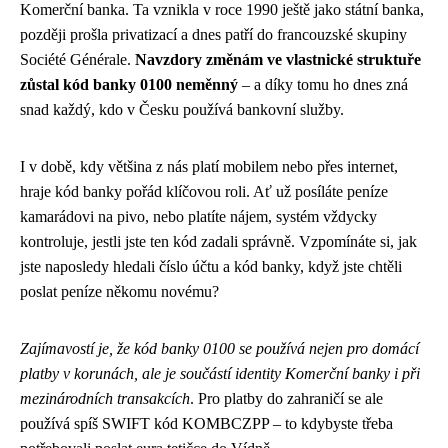
Komerční banka. Ta vznikla v roce 1990 ještě jako státní banka,
později prošla privatizací a dnes patří do francouzské skupiny
Société Générale.
Navzdory změnám ve vlastnické struktuře
zůstal kód banky 0100 neměnný
– a díky tomu ho dnes zná
snad každý, kdo v Česku používá bankovní služby.
I v době, kdy většina z nás platí mobilem nebo přes internet,
hraje kód banky pořád klíčovou roli. Ať už posíláte peníze
kamarádovi na pivo, nebo platíte nájem, systém vždycky
kontroluje, jestli jste ten kód zadali správně. Vzpomínáte si, jak
jste naposledy hledali číslo účtu a kód banky, když jste chtěli
poslat peníze někomu novému?
Zajímavostí je, že kód banky 0100 se používá nejen pro domácí
platby v korunách, ale je součástí identity Komerční banky i při
mezinárodních transakcích
. Pro platby do zahraničí se ale
používá spíš SWIFT kód KOMBCZPP – to kdybyste třeba