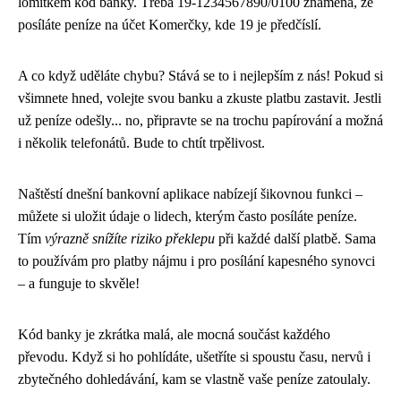
lomítkem kód banky. Třeba 19-1234567890/0100 znamená, že
posíláte peníze na účet Komerčky, kde 19 je předčíslí.
A co když uděláte chybu? Stává se to i nejlepším z nás! Pokud si
všimnete hned, volejte svou banku a zkuste platbu zastavit. Jestli
už peníze odešly... no, připravte se na trochu papírování a možná
i několik telefonátů. Bude to chtít trpělivost.
Naštěstí dnešní bankovní aplikace nabízejí šikovnou funkci –
můžete si uložit údaje o lidech, kterým často posíláte peníze.
Tím
výrazně snížíte riziko překlepu
při každé další platbě. Sama
to používám pro platby nájmu i pro posílání kapesného synovci
– a funguje to skvěle!
Kód banky je zkrátka malá, ale mocná součást každého
převodu. Když si ho pohlídáte, ušetříte si spoustu času, nervů i
zbytečného dohledávání, kam se vlastně vaše peníze zatoulaly.