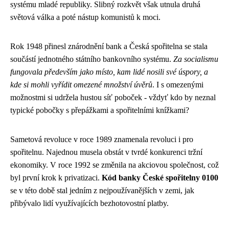
systému mladé republiky. Slibný rozkvět však utnula druhá
světová válka a poté nástup komunistů k moci.
Rok 1948 přinesl znárodnění bank a Česká spořitelna se stala
součástí jednotného státního bankovního systému.
Za socialismu
fungovala především jako místo, kam lidé nosili své úspory, a
kde si mohli vyřídit omezené množství úvěrů
. I s omezenými
možnostmi si udržela hustou síť poboček - vždyť kdo by neznal
typické pobočky s přepážkami a spořitelními knížkami?
Sametová revoluce v roce 1989 znamenala revoluci i pro
spořitelnu. Najednou musela obstát v tvrdé konkurenci tržní
ekonomiky. V roce 1992 se změnila na akciovou společnost, což
byl první krok k privatizaci.
Kód banky České spořitelny 0100
se v této době stal jedním z nejpoužívanějších v zemi, jak
přibývalo lidí využívajících bezhotovostní platby.