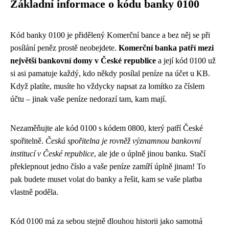
Základní informace o kódu banky 0100
Kód banky 0100 je přidělený Komerční bance a bez něj se při
posílání peněz prostě neobejdete.
Komerční banka patří mezi
největší bankovní domy v České republice
a její kód 0100 už
si asi pamatuje každý, kdo někdy posílal peníze na účet u KB.
Když platíte, musíte ho vždycky napsat za lomítko za číslem
účtu – jinak vaše peníze nedorazí tam, kam mají.
Nezaměňujte ale kód 0100 s kódem 0800, který patří České
spořitelně.
Česká spořitelna je rovněž významnou bankovní
institucí v České republice
, ale jde o úplně jinou banku. Stačí
překlepnout jedno číslo a vaše peníze zamíří úplně jinam! To
pak budete muset volat do banky a řešit, kam se vaše platba
vlastně poděla.
Kód 0100 má za sebou stejně dlouhou historii jako samotná