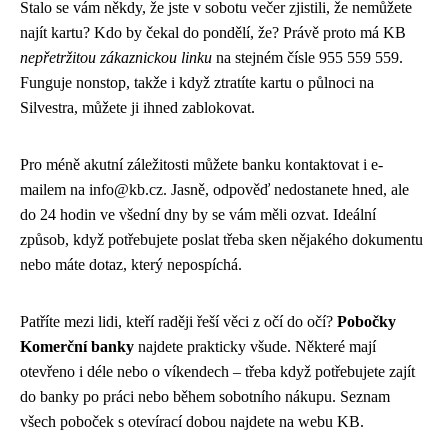
Stalo se vám někdy, že jste v sobotu večer zjistili, že nemůžete
najít kartu? Kdo by čekal do pondělí, že? Právě proto má KB
nepřetržitou zákaznickou linku
na stejném čísle 955 559 559.
Funguje nonstop, takže i když ztratíte kartu o půlnoci na
Silvestra, můžete ji ihned zablokovat.
Pro méně akutní záležitosti můžete banku kontaktovat i e-
mailem na info@kb.cz. Jasně, odpověď nedostanete hned, ale
do 24 hodin ve všední dny by se vám měli ozvat. Ideální
způsob, když potřebujete poslat třeba sken nějakého dokumentu
nebo máte dotaz, který nepospíchá.
Patříte mezi lidi, kteří raději řeší věci z očí do očí?
Pobočky
Komerční banky
najdete prakticky všude. Některé mají
otevřeno i déle nebo o víkendech – třeba když potřebujete zajít
do banky po práci nebo během sobotního nákupu. Seznam
všech poboček s otevírací dobou najdete na webu KB.