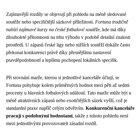
Zajímavější rozdíly se objevují při pohledu na méně sledované
soutěže nebo specifičtější sázkové příležitosti.
Fortuna tradičně
nabízí zajímavé kurzy na české fotbalové soutěže
, kde má díky
dlouholeté přítomnosti na trhu výhodu v podobě detailní znalosti
prostředí. U zápasů české ligy nebo nižších soutěží dokáže často
překonat konkurenci právě díky přesnějšímu nastavení
pravděpodobností a lepšímu pochopení lokálních specifik.
Při srovnání marže, kterou si jednotlivé kanceláře účtují, se
Fortuna pohybuje kolem průměrných hodnot mezi pěti až sedmi
procenty u hlavních fotbalových událostí. Tato marže může být u
méně atraktivních zápasů nebo exotičtějších sázek vyšší, což je
standardní praxe napříč celým odvětvím.
Konkurenční kanceláře
pracují s podobnými hodnotami
, takže z tohoto pohledu není
mezi jednotlivými provozovateli zásadní rozdíl.