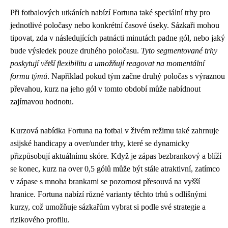
Při fotbalových utkáních nabízí Fortuna také speciální trhy pro
jednotlivé poločasy nebo konkrétní časové úseky. Sázkaři mohou
tipovat, zda v následujících patnácti minutách padne gól, nebo jaký
bude výsledek pouze druhého poločasu.
Tyto segmentované trhy
poskytují větší flexibilitu a umožňují reagovat na momentální
formu týmů
. Například pokud tým začne druhý poločas s výraznou
převahou, kurz na jeho gól v tomto období může nabídnout
zajímavou hodnotu.
Kurzová nabídka Fortuna na fotbal v živém režimu také zahrnuje
asijské handicapy a over/under trhy, které se dynamicky
přizpůsobují aktuálnímu skóre. Když je zápas bezbrankový a blíží
se konec, kurz na over 0,5 gólů může být stále atraktivní, zatímco
v zápase s mnoha brankami se pozornost přesouvá na vyšší
hranice. Fortuna nabízí různé varianty těchto trhů s odlišnými
kurzy, což umožňuje sázkařům vybrat si podle své strategie a
rizikového profilu.