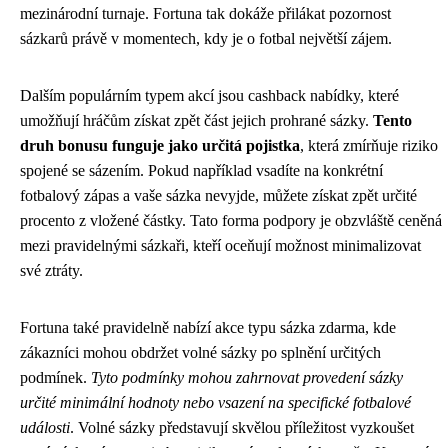
mezinárodní turnaje. Fortuna tak dokáže přilákat pozornost
sázkarů právě v momentech, kdy je o fotbal největší zájem.
Dalším populárním typem akcí jsou cashback nabídky, které
umožňují hráčům získat zpět část jejich prohrané sázky.
Tento
druh bonusu funguje jako určitá pojistka
, která zmírňuje riziko
spojené se sázením. Pokud například vsadíte na konkrétní
fotbalový zápas a vaše sázka nevyjde, můžete získat zpět určité
procento z vložené částky. Tato forma podpory je obzvláště ceněná
mezi pravidelnými sázkaři, kteří oceňují možnost minimalizovat
své ztráty.
Fortuna také pravidelně nabízí akce typu sázka zdarma, kde
zákazníci mohou obdržet volné sázky po splnění určitých
podmínek.
Tyto podmínky mohou zahrnovat provedení sázky
určité minimální hodnoty nebo vsazení na specifické fotbalové
události
. Volné sázky představují skvělou příležitost vyzkoušet