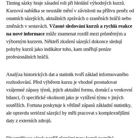
Timing sázky hraje zásadní roli při hledání výhodných kurzů.
Kurzová nabídka se neustále mění v závislosti na přílivu peněz od
ostatních sázejících, aktuálních zprávách o zraněních hráčů nebo
změnách v sestavách.
Včasné sledování kurzů a rychlá reakce
na nové informace
může znamenat rozdíl mezi průměrným a
výborným kurzem. Někteří zkušení sázející dokonce sledují
pohyby kurzů jako indikátor toho, kam směřují peníze
profesionálních hráčů.
Analýza historických dat a statistik tvoří základ informovaného
rozhodování. Před výběrem kurzu je vhodné prostudovat
vzájemné zápasy týmů, jejich aktuální formu, domácí a venkovní
bilanci, či specifické okolnosti jako je vytížení týmu v jiných
soutěžích. Fortuna poskytuje k většině zápasů základní statistiky,
ale opravdu seriózní sázející by měli pracovat s komplexnějšími
daty z externích zdrojů.