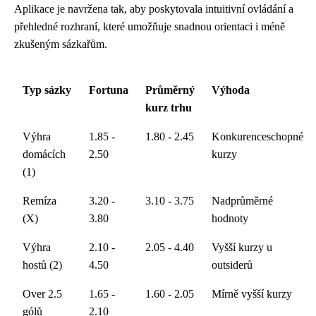
Aplikace je navržena tak, aby poskytovala intuitivní ovládání a
přehledné rozhraní, které umožňuje snadnou orientaci i méně
zkušeným sázkařům.
Typ sázky
Fortuna
Průměrný
Výhoda
kurz trhu
Výhra
1.85 -
1.80 - 2.45
Konkurenceschopné
domácích
2.50
kurzy
(1)
Remíza
3.20 -
3.10 - 3.75
Nadprůměrné
(X)
3.80
hodnoty
Výhra
2.10 -
2.05 - 4.40
Vyšší kurzy u
hostů (2)
4.50
outsiderů
Over 2.5
1.65 -
1.60 - 2.05
Mírně vyšší kurzy
gólů
2.10