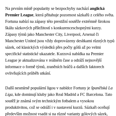
Na prvním místě popularity se bezpochyby nachází
anglická
Premier League
, která přitahuje pozornost sázkařů z celého světa.
Fortuna nabízí na zápasy této prestižní soutěže extrémně širokou
škálu sázkových příležitostí s konkurenceschopnými kurzy.
Zápasy týmů jako Manchester City, Liverpool, Arsenal či
Manchester United jsou vždy doprovázeny desítkami různých typů
sázek, od klasických výsledků přes počty gólů až po velmi
specifické statistické ukazatele. Kurzová nabídka na Premier
League je aktualizována v reálném čase a odráží nejnovější
informace o formě týmů, zraněních hráčů a dalších faktorech
ovlivňujících průběh utkání.
Další nesmírně populární ligou v nabídce Fortuny je
španělská La
Liga
, kde dominují kluby jako Real Madrid a FC Barcelona. Tato
soutěž je známá svým technickým fotbalem a vysokou
produktivitou, což se odráží i v nastavení kurzů. Sázkaři oceňují
především možnost vsadit si na různé varianty gólových sázek,