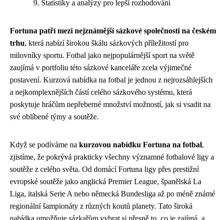
Statistiky a analýzy pro lepší rozhodování
Fortuna patří mezi nejznámější sázkové společnosti na českém
trhu
, která nabízí širokou škálu sázkových příležitostí pro
milovníky sportu. Fotbal jako nejpopulárnější sport na světě
zaujímá v portfoliu této sázkové kanceláře zcela výjimečné
postavení. Kurzová nabídka na fotbal je jednou z nejrozsáhlejších
a nejkomplexnějších částí celého sázkového systému, která
poskytuje hráčům nepřeberné množství možností, jak si vsadit na
své oblíbené týmy a soutěže.
Když se podíváme na
kurzovou nabídku Fortuna na fotbal
,
zjistíme, že pokrývá prakticky všechny významné fotbalové ligy a
soutěže z celého světa. Od domácí Fortuna ligy přes prestižní
evropské soutěže jako anglická Premier League, španělská La
Liga, italská Serie A nebo německá Bundesliga až po méně známé
regionální šampionáty z různých koutů planety. Tato široká
nabídka umožňuje sázkařům vybrat si přesně to, co je zajímá, a