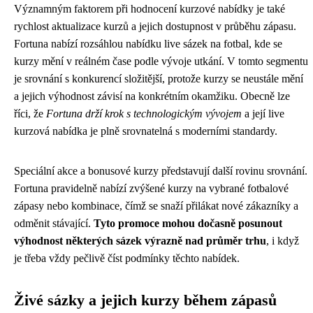
Významným faktorem při hodnocení kurzové nabídky je také
rychlost aktualizace kurzů a jejich dostupnost v průběhu zápasu.
Fortuna nabízí rozsáhlou nabídku live sázek na fotbal, kde se
kurzy mění v reálném čase podle vývoje utkání. V tomto segmentu
je srovnání s konkurencí složitější, protože kurzy se neustále mění
a jejich výhodnost závisí na konkrétním okamžiku. Obecně lze
říci, že
Fortuna drží krok s technologickým vývojem
a její live
kurzová nabídka je plně srovnatelná s moderními standardy.
Speciální akce a bonusové kurzy představují další rovinu srovnání.
Fortuna pravidelně nabízí zvýšené kurzy na vybrané fotbalové
zápasy nebo kombinace, čímž se snaží přilákat nové zákazníky a
odměnit stávající.
Tyto promoce mohou dočasně posunout
výhodnost některých sázek výrazně nad průměr trhu
, i když
je třeba vždy pečlivě číst podmínky těchto nabídek.
Živé sázky a jejich kurzy během zápasů