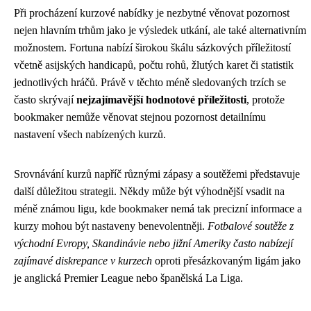
Při procházení kurzové nabídky je nezbytné věnovat pozornost
nejen hlavním trhům jako je výsledek utkání, ale také alternativním
možnostem. Fortuna nabízí širokou škálu sázkových příležitostí
včetně asijských handicapů, počtu rohů, žlutých karet či statistik
jednotlivých hráčů. Právě v těchto méně sledovaných trzích se
často skrývají
nejzajímavější hodnotové příležitosti
, protože
bookmaker nemůže věnovat stejnou pozornost detailnímu
nastavení všech nabízených kurzů.
Srovnávání kurzů napříč různými zápasy a soutěžemi představuje
další důležitou strategii. Někdy může být výhodnější vsadit na
méně známou ligu, kde bookmaker nemá tak precizní informace a
kurzy mohou být nastaveny benevolentněji.
Fotbalové soutěže z
východní Evropy, Skandinávie nebo jižní Ameriky často nabízejí
zajímavé diskrepance v kurzech
oproti přesázkovaným ligám jako
je anglická Premier League nebo španělská La Liga.