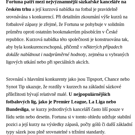
Fortuna patří mezi nejvýznamnější sázkařské kanceláře na
českém trhu
a její kurzová nabídka na fotbal je pravidelně
srovnávána s konkurencí. Při detailním zkoumání výše kurzů na
fotbalové zápasy je zřejmé, že Fortuna se pohybuje v solidním
průměru oproti ostatním bookmakerům působícím v České
republice. Kurzová nabídka této společnosti je konstruována tak,
aby byla konkurenceschopná, přičemž
v některých případech
dokáže nabídnout i nadprůměrné hodnoty
, zejména u vybraných
ligových utkání nebo při speciálních akcích.
Srovnání s hlavními konkurenty jako jsou Tipsport, Chance nebo
Synot Tip ukazuje, že rozdíly v kurzech na základní sázkové
příležitosti bývají relativně malé.
U nejpopulárnějších
fotbalových lig, jako je Premier League, La Liga nebo
Bundesliga
, se kurzy jednotlivých kanceláří často liší pouze v
řádu setin nebo desetin. Fortuna si v tomto ohledu udržuje stabilní
pozici a její kurzy na výsledky zápasů, počty gólů či další základní
typy sázek jsou plně srovnatelné s tržními standardy.