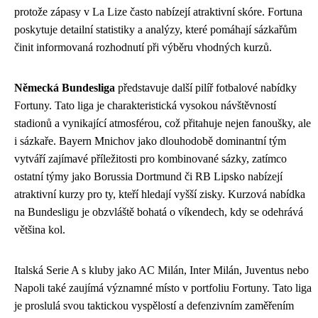
protože zápasy v La Lize často nabízejí atraktivní skóre. Fortuna
poskytuje detailní statistiky a analýzy, které pomáhají sázkařům
činit informovaná rozhodnutí při výběru vhodných kurzů.
Německá Bundesliga
představuje další pilíř fotbalové nabídky
Fortuny. Tato liga je charakteristická vysokou návštěvností
stadionů a vynikající atmosférou, což přitahuje nejen fanoušky, ale
i sázkaře. Bayern Mnichov jako dlouhodobě dominantní tým
vytváří zajímavé příležitosti pro kombinované sázky, zatímco
ostatní týmy jako Borussia Dortmund či RB Lipsko nabízejí
atraktivní kurzy pro ty, kteří hledají vyšší zisky. Kurzová nabídka
na Bundesligu je obzvláště bohatá o víkendech, kdy se odehrává
většina kol.
Italská Serie A s kluby jako AC Milán, Inter Milán, Juventus nebo
Napoli také zaujímá významné místo v portfoliu Fortuny. Tato liga
je proslulá svou taktickou vyspělostí a defenzivním zaměřením