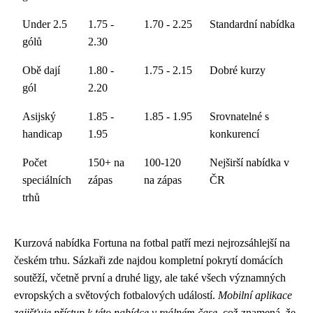
Under 2.5
1.75 -
1.70 - 2.25
Standardní nabídka
gólů
2.30
Obě dají
1.80 -
1.75 - 2.15
Dobré kurzy
gól
2.20
Asijský
1.85 -
1.85 - 1.95
Srovnatelné s
handicap
1.95
konkurencí
Počet
150+ na
100-120
Nejširší nabídka v
speciálních
zápas
na zápas
ČR
trhů
Kurzová nabídka Fortuna na fotbal patří mezi nejrozsáhlejší na
českém trhu. Sázkaři zde najdou kompletní pokrytí domácích
soutěží, včetně první a druhé ligy, ale také všech významných
evropských a světových fotbalových událostí.
Mobilní aplikace
zajišťuje přístup k této nabídce v reálném čase
, což znamená, že