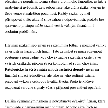
představuje populární formu zábavy pro mnoho fanoušků, avšak je
nezbytné si uvědomit, že s sebou nese také určitá rizika, kterým je
třeba věnovat náležitou pozornost. Každý sázkař by měl
přistupovat k této aktivitě s rozvahou a odpovědností, protože bez
správného přístupu může sázení vést k vážným finančním i
osobním problémům.
Hlavním rizikem spojeným se sázením na fotbal je možnost vzniku
závislosti na hazardních hrách. Tato závislost se může rozvinout
postupně a nenápadně, kdy člověk začne sázet stále častěji a ve
vyšších částkách, přičom ztrácí kontrolu nad svým chováním.
Patologické hráčství může mít devastující dopady
nejen na
finanční situaci jednotlivce, ale také na jeho rodinné vztahy,
pracovní výkon a celkovou kvalitu života. Proto je klíčové
rozpoznat varovné signály včas a přijmout preventivní opatření.
Dalším významným rizikem je
nerealistické očekávání zisku
, které
často vede k neuváženým rozhodnutím. Mnoho sázejících se