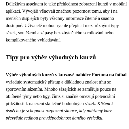
Důležitým aspektem je také přehlednost zobrazení kurzů v mobilní
aplikaci. Vývojáři věnovali značnou pozornost tomu, aby i na
menších displejích byly všechny informace čitelné a snadno
dostupné. Uživatelé mohou rychle přepínat mezi různými typy
sázek, soutěžemi a zápasy bez zbytečného scrollování nebo
komplikovaného vyhledávání.
Tipy pro výběr výhodných kurzů
Výběr výhodných kurzů v kurzové nabídce Fortuna na fotbal
vyžaduje systematický přístup a důkladnou znalost trhu se
sportovním sázením. Mnoho sázejících se zaměřuje pouze na
oblíbené týmy nebo ligy, čímž si značně omezují potenciální
příležitosti k nalezení skutečně hodnotných sázek.
Klíčem k
úspěchu je schopnost rozpoznat situace, kdy nabízený kurz
převyšuje reálnou pravděpodobnost daného výsledku
.