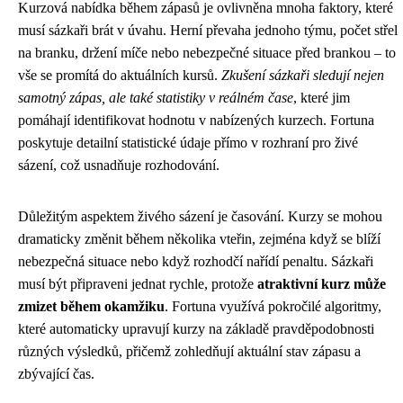
Kurzová nabídka během zápasů je ovlivněna mnoha faktory, které
musí sázkaři brát v úvahu. Herní převaha jednoho týmu, počet střel
na branku, držení míče nebo nebezpečné situace před brankou – to
vše se promítá do aktuálních kursů.
Zkušení sázkaři sledují nejen
samotný zápas, ale také statistiky v reálném čase
, které jim
pomáhají identifikovat hodnotu v nabízených kurzech. Fortuna
poskytuje detailní statistické údaje přímo v rozhraní pro živé
sázení, což usnadňuje rozhodování.
Důležitým aspektem živého sázení je časování. Kurzy se mohou
dramaticky změnit během několika vteřin, zejména když se blíží
nebezpečná situace nebo když rozhodčí nařídí penaltu. Sázkaři
musí být připraveni jednat rychle, protože
atraktivní kurz může
zmizet během okamžiku
. Fortuna využívá pokročilé algoritmy,
které automaticky upravují kurzy na základě pravděpodobnosti
různých výsledků, přičemž zohledňují aktuální stav zápasu a
zbývající čas.