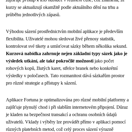
kurzy se aktualizují okamžitě podle aktuálního dění na trhu a
průběhu jednotlivých zápasů.
Výhodou sázení prostřednictvím mobilní aplikace je především
flexibilita. Uživatelé mohou sledovat živé přenosy statistik,
kontrolovat své tikety a umísťovat sázky během několika sekund.
Kurzová nabídka zahrnuje nejen základní typy sázek jako je
výsledek utkání, ale také pokročilé možnosti
jako počet
rohových kopů, žlutých karet, střelce branek nebo konkrétní
výsledky v poločasech. Tato rozmanitost dává sázkařům prostor
pro různé strategie a přístupy k sázení.
Aplikace Fortuna je optimalizována pro různé mobilní platformy a
zajišťuje plynulý chod i při slabším internetovém připojení. Důraz
je kladen na bezpečnost transakcí a ochranu osobních údajů
uživatelů. Vklady i výběry lze provádět přímo v aplikaci pomocí
různých platebních metod, což celý proces sázení výrazně