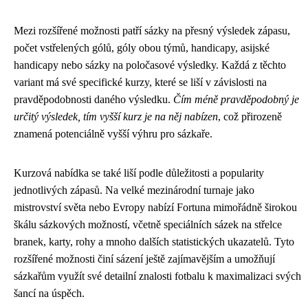
Mezi rozšířené možnosti patří sázky na přesný výsledek zápasu,
počet vstřelených gólů, góly obou týmů, handicapy, asijské
handicapy nebo sázky na poločasové výsledky. Každá z těchto
variant má své specifické kurzy, které se liší v závislosti na
pravděpodobnosti daného výsledku.
Čím méně pravděpodobný je
určitý výsledek, tím vyšší kurz je na něj nabízen
, což přirozeně
znamená potenciálně vyšší výhru pro sázkaře.
Kurzová nabídka se také liší podle důležitosti a popularity
jednotlivých zápasů. Na velké mezinárodní turnaje jako
mistrovství světa nebo Evropy nabízí Fortuna mimořádně širokou
škálu sázkových možností, včetně speciálních sázek na střelce
branek, karty, rohy a mnoho dalších statistických ukazatelů. Tyto
rozšířené možnosti činí sázení ještě zajímavějším a umožňují
sázkařům využít své detailní znalosti fotbalu k maximalizaci svých
šancí na úspěch.