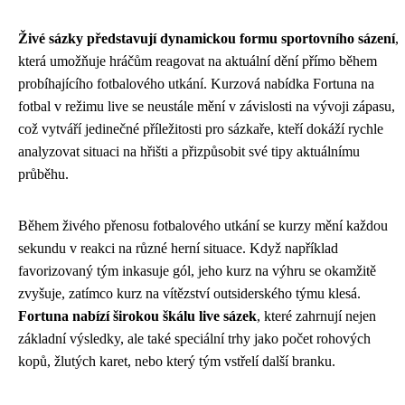
Živé sázky představují dynamickou formu sportovního sázení
,
která umožňuje hráčům reagovat na aktuální dění přímo během
probíhajícího fotbalového utkání. Kurzová nabídka Fortuna na
fotbal v režimu live se neustále mění v závislosti na vývoji zápasu,
což vytváří jedinečné příležitosti pro sázkaře, kteří dokáží rychle
analyzovat situaci na hřišti a přizpůsobit své tipy aktuálnímu
průběhu.
Během živého přenosu fotbalového utkání se kurzy mění každou
sekundu v reakci na různé herní situace. Když například
favorizovaný tým inkasuje gól, jeho kurz na výhru se okamžitě
zvyšuje, zatímco kurz na vítězství outsiderského týmu klesá.
Fortuna nabízí širokou škálu live sázek
, které zahrnují nejen
základní výsledky, ale také speciální trhy jako počet rohových
kopů, žlutých karet, nebo který tým vstřelí další branku.