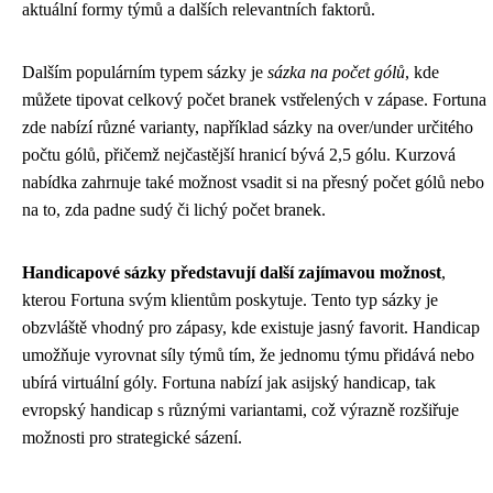
aktuální formy týmů a dalších relevantních faktorů.
Dalším populárním typem sázky je
sázka na počet gólů
, kde
můžete tipovat celkový počet branek vstřelených v zápase. Fortuna
zde nabízí různé varianty, například sázky na over/under určitého
počtu gólů, přičemž nejčastější hranicí bývá 2,5 gólu. Kurzová
nabídka zahrnuje také možnost vsadit si na přesný počet gólů nebo
na to, zda padne sudý či lichý počet branek.
Handicapové sázky představují další zajímavou možnost
,
kterou Fortuna svým klientům poskytuje. Tento typ sázky je
obzvláště vhodný pro zápasy, kde existuje jasný favorit. Handicap
umožňuje vyrovnat síly týmů tím, že jednomu týmu přidává nebo
ubírá virtuální góly. Fortuna nabízí jak asijský handicap, tak
evropský handicap s různými variantami, což výrazně rozšiřuje
možnosti pro strategické sázení.