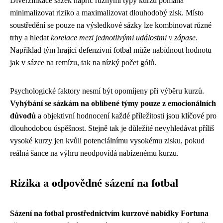
Diverzifikace sázek napříč různými typy kurzů pomáhá
minimalizovat riziko a maximalizovat dlouhodobý zisk. Místo
soustředění se pouze na výsledkové sázky lze kombinovat různé
trhy a hledat
korelace mezi jednotlivými událostmi v zápase
.
Například tým hrající defenzivní fotbal může nabídnout hodnotu
jak v sázce na remízu, tak na nízký počet gólů.
Psychologické faktory nesmí být opomíjeny při výběru kurzů.
Vyhýbání se sázkám na oblíbené týmy pouze z emocionálních
důvodů
a objektivní hodnocení každé příležitosti jsou klíčové pro
dlouhodobou úspěšnost. Stejně tak je důležité nevyhledávat příliš
vysoké kurzy jen kvůli potenciálnímu vysokému zisku, pokud
reálná šance na výhru neodpovídá nabízenému kurzu.
Rizika a odpovědné sázení na fotbal
Sázení na fotbal prostřednictvím kurzové nabídky Fortuna