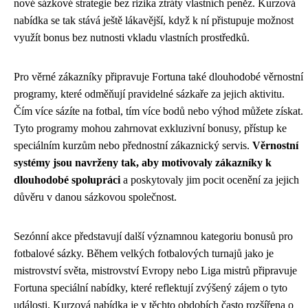
nové sázkové strategie bez rizika ztráty vlastních peněz. Kurzová
nabídka se tak stává ještě lákavější, když k ní přistupuje možnost
využít bonus bez nutnosti vkladu vlastních prostředků.
Pro věrné zákazníky připravuje Fortuna také dlouhodobé věrnostní
programy, které odměňují pravidelné sázkaře za jejich aktivitu.
Čím více sázíte na fotbal, tím více bodů nebo výhod můžete získat.
Tyto programy mohou zahrnovat exkluzivní bonusy, přístup ke
speciálním kurzům nebo přednostní zákaznický servis.
Věrnostní
systémy jsou navrženy tak, aby motivovaly zákazníky k
dlouhodobé spolupráci
a poskytovaly jim pocit ocenění za jejich
důvěru v danou sázkovou společnost.
Sezónní akce představují další významnou kategoriu bonusů pro
fotbalové sázky. Během velkých fotbalových turnajů jako je
mistrovství světa, mistrovství Evropy nebo Liga mistrů připravuje
Fortuna speciální nabídky, které reflektují zvýšený zájem o tyto
události. Kurzová nabídka je v těchto obdobích často rozšířena o