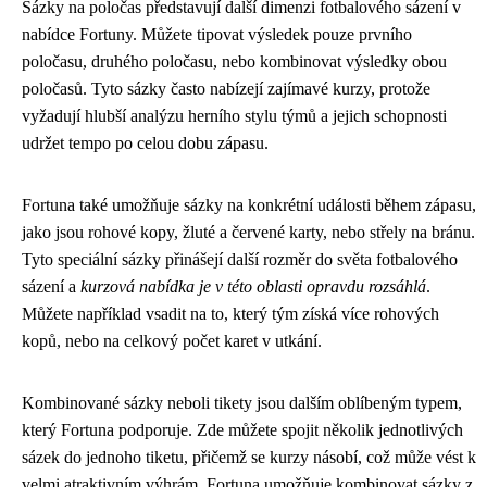
Sázky na poločas představují další dimenzi fotbalového sázení v
nabídce Fortuny. Můžete tipovat výsledek pouze prvního
poločasu, druhého poločasu, nebo kombinovat výsledky obou
poločasů. Tyto sázky často nabízejí zajímavé kurzy, protože
vyžadují hlubší analýzu herního stylu týmů a jejich schopnosti
udržet tempo po celou dobu zápasu.
Fortuna také umožňuje sázky na konkrétní události během zápasu,
jako jsou rohové kopy, žluté a červené karty, nebo střely na bránu.
Tyto speciální sázky přinášejí další rozměr do světa fotbalového
sázení a
kurzová nabídka je v této oblasti opravdu rozsáhlá
.
Můžete například vsadit na to, který tým získá více rohových
kopů, nebo na celkový počet karet v utkání.
Kombinované sázky neboli tikety jsou dalším oblíbeným typem,
který Fortuna podporuje. Zde můžete spojit několik jednotlivých
sázek do jednoho tiketu, přičemž se kurzy násobí, což může vést k
velmi atraktivním výhrám. Fortuna umožňuje kombinovat sázky z