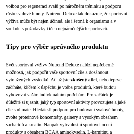
volbou pro regeneraci svalů po náročném tréninku a podporu
růstu svalové hmoty. Nutrend Deluxe tak dokazuje, že sportovní
výživa může být nejen účinná, ale i šetrná k organismu a v
souladu s požadavky i těch nejnáročnějších sportovců.
Tipy pro výběr správného produktu
Svět sportovní výživy Nutrend Deluxe nabízí nepřeberné
možnosti, jak podpořit vaše sportovní cíle a dosáhnout
vytoužených výsledků. Ať už jste
zkušený atlet
, nebo teprve
začínáte, klíčem k úspěchu je volba produktů, které budou
vyhovovat vašim individuálním potřebám. Pro začátek je
důležité si ujasnit, jaký typ sportovní aktivity provozujete a jaké
cíle s ní máte. Hledáte-li podporu pro budování svalové hmoty,
zvolte proteinové koncentráty, gainery s vysokým obsahem
sacharidů a kreatin. Naopak vytrvalostní sportovci ocení
produkty s obsahem BCAA aminokyselin, L-karnitinu a