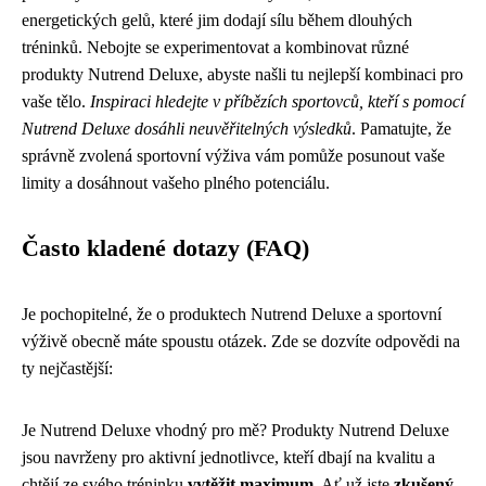
energetických gelů, které jim dodají sílu během dlouhých
tréninků. Nebojte se experimentovat a kombinovat různé
produkty Nutrend Deluxe, abyste našli tu nejlepší kombinaci pro
vaše tělo.
Inspiraci hledejte v příbězích sportovců, kteří s pomocí
Nutrend Deluxe dosáhli neuvěřitelných výsledků
. Pamatujte, že
správně zvolená sportovní výživa vám pomůže posunout vaše
limity a dosáhnout vašeho plného potenciálu.
Často kladené dotazy (FAQ)
Je pochopitelné, že o produktech Nutrend Deluxe a sportovní
výživě obecně máte spoustu otázek. Zde se dozvíte odpovědi na
ty nejčastější:
Je Nutrend Deluxe vhodný pro mě? Produkty Nutrend Deluxe
jsou navrženy pro aktivní jednotlivce, kteří dbají na kvalitu a
chtějí ze svého tréninku
vytěžit maximum
. Ať už jste
zkušený