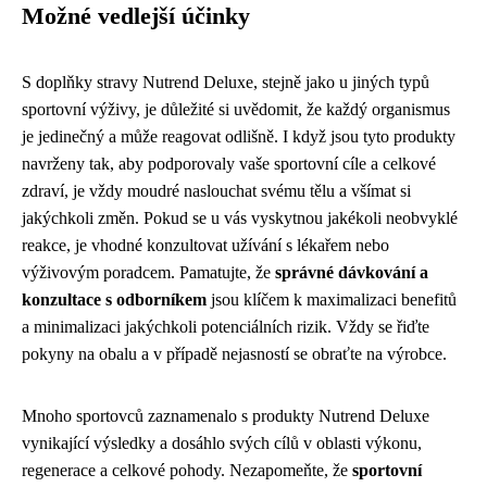
Možné vedlejší účinky
S doplňky stravy Nutrend Deluxe, stejně jako u jiných typů
sportovní výživy, je důležité si uvědomit, že každý organismus
je jedinečný a může reagovat odlišně. I když jsou tyto produkty
navrženy tak, aby podporovaly vaše sportovní cíle a celkové
zdraví, je vždy moudré naslouchat svému tělu a všímat si
jakýchkoli změn. Pokud se u vás vyskytnou jakékoli neobvyklé
reakce, je vhodné konzultovat užívání s lékařem nebo
výživovým poradcem. Pamatujte, že
správné dávkování a
konzultace s odborníkem
jsou klíčem k maximalizaci benefitů
a minimalizaci jakýchkoli potenciálních rizik. Vždy se řiďte
pokyny na obalu a v případě nejasností se obraťte na výrobce.
Mnoho sportovců zaznamenalo s produkty Nutrend Deluxe
vynikající výsledky a dosáhlo svých cílů v oblasti výkonu,
regenerace a celkové pohody. Nezapomeňte, že
sportovní