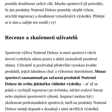
pomůže dosáhnout vašich cílů.
Mnoho sportovců již potvrdilo,
že jim produkty Nutrend Deluxe pomohly zlepšit výkon,
urychlit regeneraci a dosáhnout vytoužených výsledků. Přidejte
se k nim a zažijte ten rozdíl i vy!
Recenze a zkušenosti uživatelů
Sportovní výživa Nutrend Deluxe si mezi sportovci všech
úrovní vydobyla silnou pozici a sklízí zaslouženě pozitivní
ohlasy. Uživatelé si pochvalují především vysokou kvalitu
produktů, jejich lahodnou chuť a výbornou stravitelnost.
Mnozí
sportovci zaznamenali po zařazení produktů Nutrend
Deluxe do svého jídelníčku viditelné výsledky
– ať už se
jedná o
rychlejší regeneraci po tréninku, nárůst svalové hmoty
nebo zlepšení sportovních výkonů
. Inspirací mohou být i
zkušenosti profesionálních sportovců, kteří na produkty Nutrend
Deluxe nedají dopustit a dosahují s nimi skvělých výsledků.