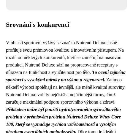
Srovnání s konkurencí
V oblasti sportovní výživy se značka Nutrend Deluxe jasně
profiluje svou prémiovou kvalitou a inovativním přístupem. Na
rozdíl od některých konkurentů, kteří se zaměřují na masovou
produkci, Nutrend Deluxe sází na propracované receptury s
důrazem na funkčnost a využitelnost pro tělo.
To ocení zejména
sportovci s vysokými nároky na výkon a regeneraci.
Zatímco
někteří výrobci spoléhají na levnější, ale méně kvalitní suroviny,
Nutrend Deluxe volí ty nejčistší a nejúčinnější formy, čímž
zaručuje maximální podporu sportovního výkonu a zdraví.
Příkladem může být použití hydrolyzovaného syrovátkového
proteinu v prémiovém proteinu Nutrend Deluxe Whey Core
100, který se vyznačuje rychlou vstřebatelností a vysokým
obsahem esenciálních aminokyselin.
Díky tomu je ideální