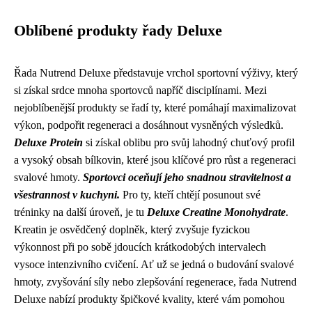
Oblíbené produkty řady Deluxe
Řada Nutrend Deluxe představuje vrchol sportovní výživy, který
si získal srdce mnoha sportovců napříč disciplínami. Mezi
nejoblíbenější produkty se řadí ty, které pomáhají maximalizovat
výkon, podpořit regeneraci a dosáhnout vysněných výsledků.
Deluxe Protein
si získal oblibu pro svůj lahodný chuťový profil
a vysoký obsah bílkovin, které jsou klíčové pro růst a regeneraci
svalové hmoty.
Sportovci oceňují jeho snadnou stravitelnost a
všestrannost v kuchyni.
Pro ty, kteří chtějí posunout své
tréninky na další úroveň, je tu
Deluxe Creatine Monohydrate
.
Kreatin je osvědčený doplněk, který zvyšuje fyzickou
výkonnost při po sobě jdoucích krátkodobých intervalech
vysoce intenzivního cvičení. Ať už se jedná o budování svalové
hmoty, zvyšování síly nebo zlepšování regenerace, řada Nutrend
Deluxe nabízí produkty špičkové kvality, které vám pomohou