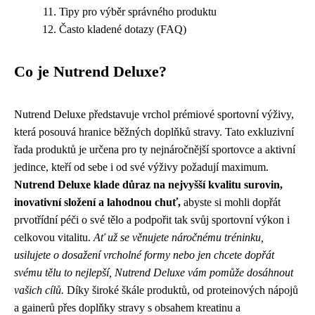
Tipy pro výběr správného produktu
Často kladené dotazy (FAQ)
Co je Nutrend Deluxe?
Nutrend Deluxe představuje vrchol prémiové sportovní výživy,
která posouvá hranice běžných doplňků stravy. Tato exkluzivní
řada produktů je určena pro ty nejnáročnější sportovce a aktivní
jedince, kteří od sebe i od své výživy požadují maximum.
Nutrend Deluxe klade důraz na nejvyšší kvalitu surovin,
inovativní složení a lahodnou chuť,
abyste si mohli dopřát
prvotřídní péči o své tělo a podpořit tak svůj sportovní výkon i
celkovou vitalitu.
Ať už se věnujete náročnému tréninku,
usilujete o dosažení vrcholné formy nebo jen chcete dopřát
svému tělu to nejlepší, Nutrend Deluxe vám pomůže dosáhnout
vašich cílů.
Díky široké škále produktů, od proteinových nápojů
a gainerů přes doplňky stravy s obsahem kreatinu a