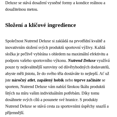
Deluxe se stává dosažení vysněné formy a kondice reálnou a
dosažitelnou metou.
Složení a klíčové ingredience
Společnost Nutrend Deluxe si zakládá na prvotřídní kvalitě a
inovativním složení svých produktů sportovní výživy. Každá
složka je pečlivě vybírána s ohledem na maximální efektivitu a
podporu vašeho sportovního výkonu.
Nutrend Deluxe
využívá
pouze ty nejkvalitnější suroviny od důvěryhodných dodavatelů,
abyste měli jistotu, že do svého těla dostáváte to nejlepší. Ať už
jste
náročný atlet
,
zapálený hobík
nebo
teprve začínáte
se
sportem, Nutrend Deluxe vám nabízí širokou škálu produktů
šitých na míru vašim individuálním potřebám. Díky tomu
dosáhnete svých cílů a posunete své hranice. S produkty
Nutrend Deluxe se stává cesta za sportovními úspěchy snazší a
příjemnější.