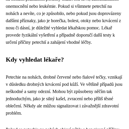
onemocnění nebo leukémie. Pokud si všimnete petechií na
nohách a nevíte, co je způsobilo, nebo pokud jsou doprovázeny
dalšími příznaky, jako je horečka, bolest, otoky nebo krvácení z
nosu či dásní, je důležité vyhledat lékařskou pomoc. Lékař
provede fyzikální vyšetření a případně doporučí další testy k
určení příčiny petechií a zahájení vhodné léčby.
Kdy vyhledat lékaře?
Petechie na nohách, drobné červené nebo fialové tečky, vznikají
v důsledku drobných krvácení pod kůží. Ve většině případů jsou
neškodné a samy odezní. Mohou být způsobeny něčím tak
jednoduchým, jako je silný kašel, zvracení nebo příliš těsné
oblečení. Někdy ale můžou signalizovat i závažnější zdravotní
problém.