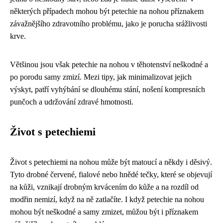
některých případech mohou být petechie na nohou příznakem
závažnějšího zdravotního problému, jako je porucha srážlivosti
krve.
Většinou jsou však petechie na nohou v těhotenství neškodné a
po porodu samy zmizí. Mezi tipy, jak minimalizovat jejich
výskyt, patří vyhýbání se dlouhému stání, nošení kompresních
punčoch a udržování zdravé hmotnosti.
Život s petechiemi
Život s petechiemi na nohou může být matoucí a někdy i děsivý.
Tyto drobné červené, fialové nebo hnědé tečky, které se objevují
na kůži, vznikají drobným krvácením do kůže a na rozdíl od
modřin nemizí, když na ně zatlačíte. I když petechie na nohou
mohou být neškodné a samy zmizet, můžou být i příznakem