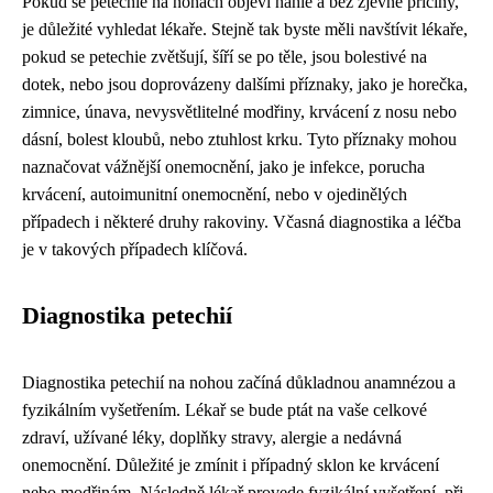
Pokud se petechie na nohách objeví náhle a bez zjevné příčiny,
je důležité vyhledat lékaře. Stejně tak byste měli navštívit lékaře,
pokud se petechie zvětšují, šíří se po těle, jsou bolestivé na
dotek, nebo jsou doprovázeny dalšími příznaky, jako je horečka,
zimnice, únava, nevysvětlitelné modřiny, krvácení z nosu nebo
dásní, bolest kloubů, nebo ztuhlost krku. Tyto příznaky mohou
naznačovat vážnější onemocnění, jako je infekce, porucha
krvácení, autoimunitní onemocnění, nebo v ojedinělých
případech i některé druhy rakoviny. Včasná diagnostika a léčba
je v takových případech klíčová.
Diagnostika petechií
Diagnostika petechií na nohou začíná důkladnou anamnézou a
fyzikálním vyšetřením. Lékař se bude ptát na vaše celkové
zdraví, užívané léky, doplňky stravy, alergie a nedávná
onemocnění. Důležité je zmínit i případný sklon ke krvácení
nebo modřinám. Následně lékař provede fyzikální vyšetření, při