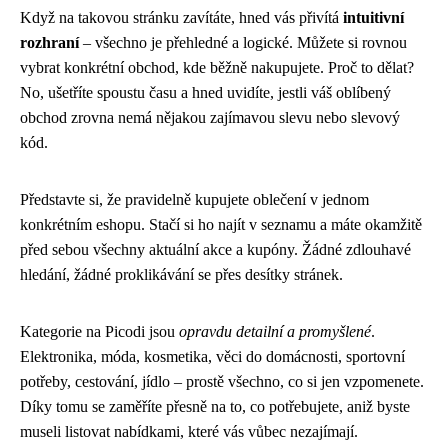
Když na takovou stránku zavítáte, hned vás přivítá
intuitivní
rozhraní
– všechno je přehledné a logické. Můžete si rovnou
vybrat konkrétní obchod, kde běžně nakupujete. Proč to dělat?
No, ušetříte spoustu času a hned uvidíte, jestli váš oblíbený
obchod zrovna nemá nějakou zajímavou slevu nebo slevový
kód.
Představte si, že pravidelně kupujete oblečení v jednom
konkrétním eshopu. Stačí si ho najít v seznamu a máte okamžitě
před sebou všechny aktuální akce a kupóny. Žádné zdlouhavé
hledání, žádné proklikávání se přes desítky stránek.
Kategorie na Picodi jsou
opravdu detailní a promyšlené
.
Elektronika, móda, kosmetika, věci do domácnosti, sportovní
potřeby, cestování, jídlo – prostě všechno, co si jen vzpomenete.
Díky tomu se zaměříte přesně na to, co potřebujete, aniž byste
museli listovat nabídkami, které vás vůbec nezajímají.