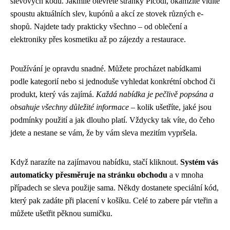
slevových kódů. Jakmile otevřete stránky Picodi, okamžitě vidíte
spoustu aktuálních slev, kupónů a akcí ze stovek různých e-
shopů. Najdete tady prakticky všechno – od oblečení a
elektroniky přes kosmetiku až po zájezdy a restaurace.
Používání je opravdu snadné. Můžete procházet nabídkami
podle kategorií nebo si jednoduše vyhledat konkrétní obchod či
produkt, který vás zajímá.
Každá nabídka je pečlivě popsána a
obsahuje všechny důležité informace
– kolik ušetříte, jaké jsou
podmínky použití a jak dlouho platí. Vždycky tak víte, do čeho
jdete a nestane se vám, že by vám sleva mezitím vypršela.
Když narazíte na zajímavou nabídku, stačí kliknout.
Systém vás
automaticky přesměruje na stránku obchodu
a v mnoha
případech se sleva použije sama. Někdy dostanete speciální kód,
který pak zadáte při placení v košíku. Celé to zabere pár vteřin a
můžete ušetřit pěknou sumičku.