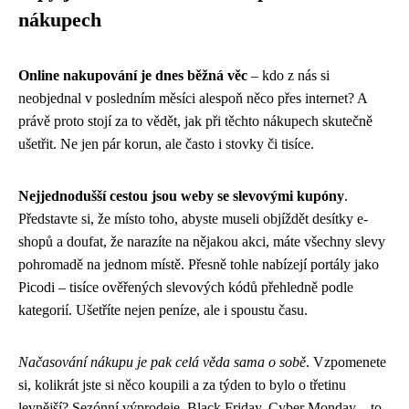
nákupech
Online nakupování je dnes běžná věc
– kdo z nás si
neobjednal v posledním měsíci alespoň něco přes internet? A
právě proto stojí za to vědět, jak při těchto nákupech skutečně
ušetřit. Ne jen pár korun, ale často i stovky či tisíce.
Nejjednodušší cestou jsou weby se slevovými kupóny
.
Představte si, že místo toho, abyste museli objíždět desítky e-
shopů a doufat, že narazíte na nějakou akci, máte všechny slevy
pohromadě na jednom místě. Přesně tohle nabízejí portály jako
Picodi – tisíce ověřených slevových kódů přehledně podle
kategorií. Ušetříte nejen peníze, ale i spoustu času.
Načasování nákupu je pak celá věda sama o sobě
. Vzpomenete
si, kolikrát jste si něco koupili a za týden to bylo o třetinu
levnější? Sezónní výprodeje, Black Friday, Cyber Monday – to