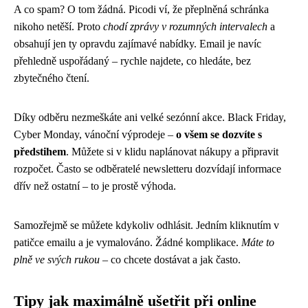
A co spam? O tom žádná. Picodi ví, že přeplněná schránka
nikoho netěší. Proto
chodí zprávy v rozumných intervalech
a
obsahují jen ty opravdu zajímavé nabídky. Email je navíc
přehledně uspořádaný – rychle najdete, co hledáte, bez
zbytečného čtení.
Díky odběru nezmeškáte ani velké sezónní akce. Black Friday,
Cyber Monday, vánoční výprodeje –
o všem se dozvíte s
předstihem
. Můžete si v klidu naplánovat nákupy a připravit
rozpočet. Často se odběratelé newsletteru dozvídají informace
dřív než ostatní – to je prostě výhoda.
Samozřejmě se můžete kdykoliv odhlásit. Jedním kliknutím v
patičce emailu a je vymalováno. Žádné komplikace.
Máte to
plně ve svých rukou
– co chcete dostávat a jak často.
Tipy jak maximálně ušetřit při online