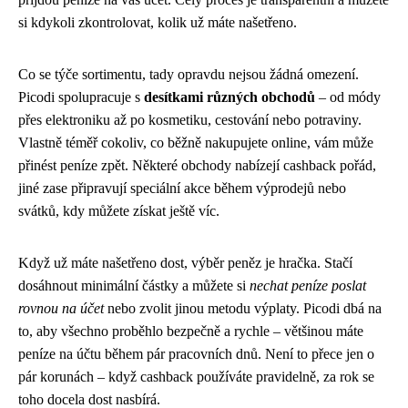
si kdykoli zkontrolovat, kolik už máte našetřeno.
Co se týče sortimentu, tady opravdu nejsou žádná omezení.
Picodi spolupracuje s
desítkami různých obchodů
– od módy
přes elektroniku až po kosmetiku, cestování nebo potraviny.
Vlastně téměř cokoliv, co běžně nakupujete online, vám může
přinést peníze zpět. Některé obchody nabízejí cashback pořád,
jiné zase připravují speciální akce během výprodejů nebo
svátků, kdy můžete získat ještě víc.
Když už máte našetřeno dost, výběr peněz je hračka. Stačí
dosáhnout minimální částky a můžete si
nechat peníze poslat
rovnou na účet
nebo zvolit jinou metodu výplaty. Picodi dbá na
to, aby všechno proběhlo bezpečně a rychle – většinou máte
peníze na účtu během pár pracovních dnů. Není to přece jen o
pár korunách – když cashback používáte pravidelně, za rok se
toho docela dost nasbírá.