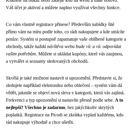
Klikněte na odkaz nebo zadejte kód na webu a máte hotovo.
Váš účet je aktivní a můžete naplno využívat všechny funkce.
Co vám vlastně registrace přinese? Především nabídky šité
přímo vám na míru podle toho, co rádi nakupujete a kde utrácíte
peníze. Systém si postupně zapamatuje vaše oblíbené kategorie a
obchody, takže
každá návštěva webu bude víc a víc odpovídat
vašim potřebám
. Můžete si ukládat kupóny, které vás zaujmou,
a vytvářet si seznamy sledovaných obchodů.
Skvělá je také možnost nastavit si upozornění. Představte si, že
sledujete například elektroniku nebo oblečení – systém vám dá
vědět, jakmile se objeví nová sleva v kategorii, která vás zajímá.
Frekvenci a typ upozornění si nastavíte přesně podle sebe.
A to
nejlepší? Všechno je zadarmo
, bez jakýchkoliv skrytých
poplatků. Registrace na Picodi se zkrátka vyplatí každému, kdo
rád nakupuje výhodně a chce ušetřit.