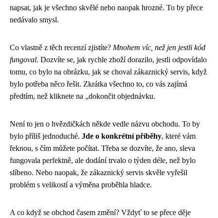
napsat, jak je všechno skvělé nebo naopak hrozné. To by přece
nedávalo smysl.
Co vlastně z těch recenzí zjistíte?
Mnohem víc, než jen jestli kód
fungoval
. Dozvíte se, jak rychle zboží dorazilo, jestli odpovídalo
tomu, co bylo na obrázku, jak se choval zákaznický servis, když
bylo potřeba něco řešit. Zkrátka všechno to, co vás zajímá
předtím, než kliknete na „dokončit objednávku.
Není to jen o hvězdičkách někde vedle názvu obchodu. To by
bylo příliš jednoduché.
Jde o konkrétní příběhy
, které vám
řeknou, s čím můžete počítat. Třeba se dozvíte, že ano, sleva
fungovala perfektně, ale dodání trvalo o týden déle, než bylo
slíbeno. Nebo naopak, že zákaznický servis skvěle vyřešil
problém s velikostí a výměna proběhla hladce.
A co když se obchod časem změní? Vždyť to se přece děje