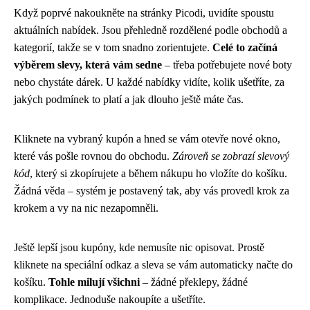
Když poprvé nakoukněte na stránky Picodi, uvidíte spoustu
aktuálních nabídek. Jsou přehledně rozdělené podle obchodů a
kategorií, takže se v tom snadno zorientujete.
Celé to začíná
výběrem slevy, která vám sedne
– třeba potřebujete nové boty
nebo chystáte dárek. U každé nabídky vidíte, kolik ušetříte, za
jakých podmínek to platí a jak dlouho ještě máte čas.
Kliknete na vybraný kupón a hned se vám otevře nové okno,
které vás pošle rovnou do obchodu.
Zároveň se zobrazí slevový
kód
, který si zkopírujete a během nákupu ho vložíte do košíku.
Žádná věda – systém je postavený tak, aby vás provedl krok za
krokem a vy na nic nezapomněli.
Ještě lepší jsou kupóny, kde nemusíte nic opisovat. Prostě
kliknete na speciální odkaz a sleva se vám automaticky načte do
košíku.
Tohle milují všichni
– žádné překlepy, žádné
komplikace. Jednoduše nakoupíte a ušetříte.