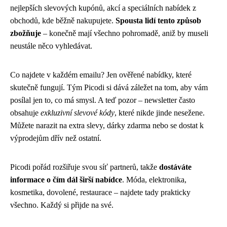
nejlepších slevových kupónů, akcí a speciálních nabídek z
obchodů, kde běžně nakupujete.
Spousta lidí tento způsob
zbožňuje
– konečně mají všechno pohromadě, aniž by museli
neustále něco vyhledávat.
Co najdete v každém emailu? Jen ověřené nabídky, které
skutečně fungují. Tým Picodi si dává záležet na tom, aby vám
posílal jen to, co má smysl. A teď pozor – newsletter často
obsahuje
exkluzivní slevové kódy
, které nikde jinde nesežene.
Můžete narazit na extra slevy, dárky zdarma nebo se dostat k
výprodejům dřív než ostatní.
Picodi pořád rozšiřuje svou síť partnerů, takže
dostáváte
informace o čím dál širší nabídce
. Móda, elektronika,
kosmetika, dovolené, restaurace – najdete tady prakticky
všechno. Každý si přijde na své.