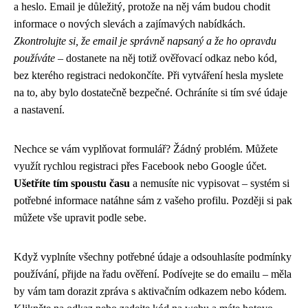
a heslo. Email je důležitý, protože na něj vám budou chodit
informace o nových slevách a zajímavých nabídkách.
Zkontrolujte si, že email je správně napsaný a že ho opravdu
používáte
– dostanete na něj totiž ověřovací odkaz nebo kód,
bez kterého registraci nedokončíte. Při vytváření hesla myslete
na to, aby bylo dostatečně bezpečné. Ochráníte si tím své údaje
a nastavení.
Nechce se vám vyplňovat formulář? Žádný problém. Můžete
využít rychlou registraci přes Facebook nebo Google účet.
Ušetříte tím spoustu času
a nemusíte nic vypisovat – systém si
potřebné informace natáhne sám z vašeho profilu. Později si pak
můžete vše upravit podle sebe.
Když vyplníte všechny potřebné údaje a odsouhlasíte podmínky
používání, přijde na řadu ověření. Podívejte se do emailu – měla
by vám tam dorazit zpráva s aktivačním odkazem nebo kódem.