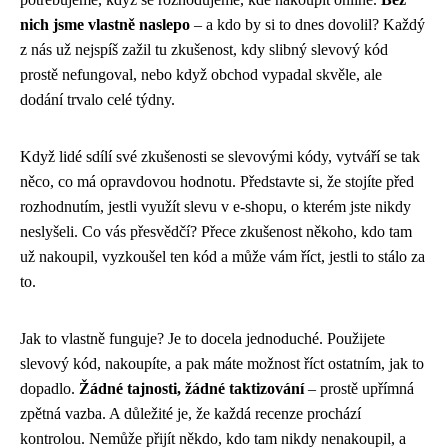
nich jsme vlastně naslepo
– a kdo by si to dnes dovolil? Každý
z nás už nejspíš zažil tu zkušenost, kdy slibný slevový kód
prostě nefungoval, nebo když obchod vypadal skvěle, ale
dodání trvalo celé týdny.
Když lidé sdílí své zkušenosti se slevovými kódy, vytváří se tak
něco, co má opravdovou hodnotu. Představte si, že stojíte před
rozhodnutím, jestli využít slevu v e-shopu, o kterém jste nikdy
neslyšeli. Co vás přesvědčí? Přece zkušenost někoho, kdo tam
už nakoupil, vyzkoušel ten kód a může vám říct, jestli to stálo za
to.
Jak to vlastně funguje? Je to docela jednoduché. Použijete
slevový kód, nakoupíte, a pak máte možnost říct ostatním, jak to
dopadlo.
Žádné tajnosti, žádné taktizování
– prostě upřímná
zpětná vazba. A důležité je, že každá recenze prochází
kontrolou. Nemůže přijít někdo, kdo tam nikdy nenakoupil, a