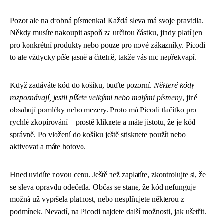
Pozor ale na drobná písmenka! Každá sleva má svoje pravidla.
Někdy musíte nakoupit aspoň za určitou částku, jindy platí jen
pro konkrétní produkty nebo pouze pro nové zákazníky. Picodi
to ale vždycky píše jasně a čitelně, takže vás nic nepřekvapí.
Když zadáváte kód do košíku, buďte pozorní.
Některé kódy
rozpoznávají, jestli píšete velkými nebo malými písmeny
, jiné
obsahují pomlčky nebo mezery. Proto má Picodi tlačítko pro
rychlé zkopírování – prostě kliknete a máte jistotu, že je kód
správně. Po vložení do košíku ještě stisknete použít nebo
aktivovat a máte hotovo.
Hned uvidíte novou cenu. Ještě než zaplatíte, zkontrolujte si, že
se sleva opravdu odečetla. Občas se stane, že kód nefunguje –
možná už vypršela platnost, nebo nesplňujete některou z
podmínek. Nevadí, na Picodi najdete další možnosti, jak ušetřit.