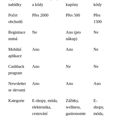
nabídky
a kódy
kupóny
kódy
Počet
Přes 2000
Přes 500
Přes
obchodů
1500
Registrace
Ne
Ano (pro
Ne
nutná
nákup)
Mobilní
Ano
Ano
Ne
aplikace
Cashback
Ano
Ne
Ne
program
Newsletter
Ano
Ano
Ano
se slevami
Kategorie
E-shopy, móda,
Zážitky,
E-
elektronika,
wellness,
shopy,
cestování
gastronomie
móda,