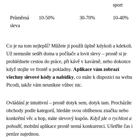
sport
Průměrná
10-50%
30-70%
10-40%
sleva
Co je na tom nejlepší? Můžete ji použít úplně kdykoli a kdekoli.
Už nemusíte sedět doma u počítače a lovit slevy – prostě si je
prohlédnete cestou do práce, při kávě v kavárně, nebo dokonce
když stojíte ve frontě u pokladny.
Aplikace vám zobrazí
všechny slevové kódy a nabídky
, co máte k dispozici na webu
Picodi, takže vám neunikne vůbec nic.
Ovládání je intuitivní – prostě dotyk sem, dotyk tam. Procházíte
obchody podle kategorií, hledáte svou oblíbenou značku nebo
konkrétní věc a hop, máte slevový kupón.
Když jde o rychlost a
pohodlí
, mobilní aplikace prostě nemá konkurenci. Ušetříte čas i
peníze najednou.