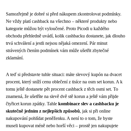
Samozřejmě je dobré si před nákupem zkontrolovat podmínky.
Ne vždy platí cashback na všechno – některé produkty nebo
kategorie můžou být vyloučené. Proto Picodi u každého
obchodu přehledně uvádí, kolik cashbacku dostanete, jak dlouho
trvá schválení a jestli nejsou nějaká omezení. Pár minut
strávených čtením podmínek vám může ušetřit zbytečné
zklamání.
A teď si představte tuhle situaci: máte slevový kupón na dvacet
procent, který sníží cenu oblečení z tisíce na osm set korun. A k
tomu ještě dostanete pět procent cashback z těch osmi set. To
znamená, že ušetříte na slevě dvě stě korun a ještě vám přijde
čtyřicet korun zpátky. Tahle
kombinace slev a cashbacku je
skutečně jedním z nejlepších způsobů
, jak si při online
nakupování pohlídat peněženku. A není to o tom, že byste
museli kupovat méně nebo horší věci – prostě jen nakupujete