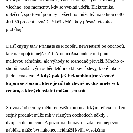
všechno jsou momenty, kdy se vyplatí udeřit. Elektronika,
oblečení, sportovní potřeby – všechno může být najednou o 30,
40 i 50 procent levnější. Stačí vědět, kdy přesně tyto akce
probíhají.
Další chytrý tah? Přihlaste se k odběru newsletterů od obchodů,
kde nakupujete nejčastěji. Ano, možná budete mít plnou
mailovou schránku, ale výhody to rozhodně převáží. Mnoho e-
shopů posílá svým odběratelům exkluzivní slevy, které nikde
jinde nenajdete.
A když pak ještě zkombinujete slevový
kupón se zbožím, které je už tak zlevněné, dostanete se k
cenám, o kterých ostatní můžou jen snít
.
Srovnávání cen by mělo být vaším automatickým reflexem. Ten
stejný produkt může mít v různých obchodech někdy i
dvojnásobnou cenu. A pozor na dopravu – zdánlivě nejlevnější
nabídka může být nakonec nejdražší kvůli vysokému