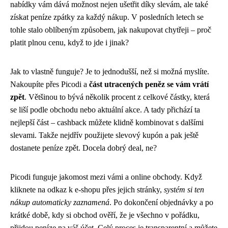
nabídky vám dává možnost nejen ušetřit díky slevám, ale také
získat peníze zpátky za každý nákup. V posledních letech se
tohle stalo oblíbeným způsobem, jak nakupovat chytřeji – proč
platit plnou cenu, když to jde i jinak?
Jak to vlastně funguje? Je to jednodušší, než si možná myslíte.
Nakoupíte přes Picodi a
část utracených peněz se vám vrátí
zpět
. Většinou to bývá několik procent z celkové částky, která
se liší podle obchodu nebo aktuální akce. A tady přichází ta
nejlepší část – cashback můžete klidně kombinovat s dalšími
slevami. Takže nejdřív použijete slevový kupón a pak ještě
dostanete peníze zpět. Docela dobrý deal, ne?
Picodi funguje jakomost mezi vámi a online obchody. Když
kliknete na odkaz k e-shopu přes jejich stránky,
systém si ten
nákup automaticky zaznamená
. Po dokončení objednávky a po
krátké době, kdy si obchod ověří, že je všechno v pořádku,
přijdou peníze na váš účet. Celý proces je transparentní a můžete