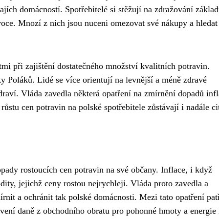
ajích domácností. Spotřebitelé si stěžují na zdražování zákla
voce. Mnozí z nich jsou nuceni omezovat své nákupy a hledat
tmi při zajištění dostatečného množství kvalitních potravin.
 Poláků. Lidé se více orientují na levnější a méně zdravé
draví. Vláda zavedla některá opatření na zmírnění dopadů infl
stu cen potravin na polské spotřebitele zůstávají i nadále ci
opady rostoucích cen potravin na své občany. Inflace, i když
odity, jejichž ceny rostou nejrychleji. Vláda proto zavedla a
írnit a ochránit tak polské domácnosti. Mezi tato opatření pat
avení daně z obchodního obratu pro pohonné hmoty a energie