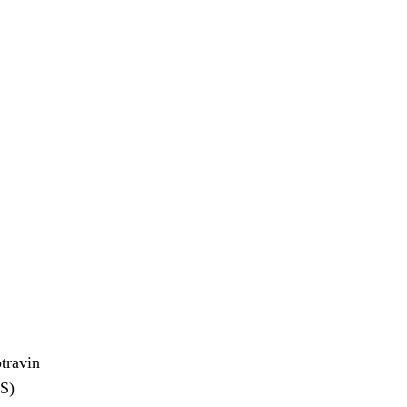
travin
US)