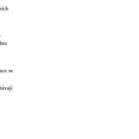
ních
.
chto
ace se
távají