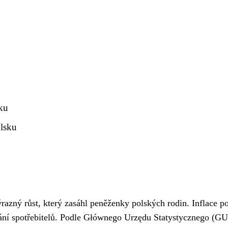
sku
lsku
azný růst, který zasáhl peněženky polských rodin. Inflace po
vání spotřebitelů. Podle Głównego Urzędu Statystycznego (G