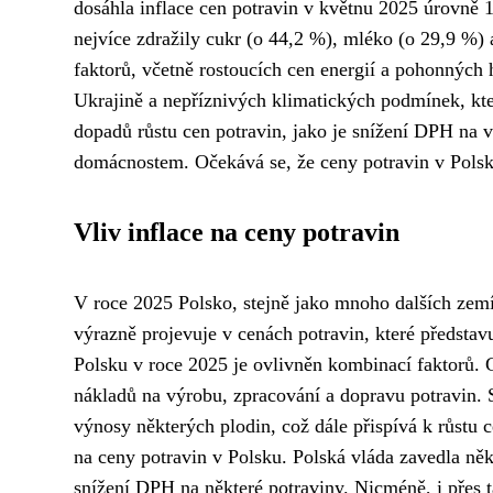
dosáhla inflace cen potravin v květnu 2025 úrovně
nejvíce zdražily cukr (o 44,2 %), mléko (o 29,9 %)
faktorů, včetně rostoucích cen energií a pohonných
Ukrajině a nepříznivých klimatických podmínek, kte
dopadů růstu cen potravin, jako je snížení DPH na 
domácnostem. Očekává se, že ceny potravin v Polsku
Vliv inflace na ceny potravin
V roce 2025 Polsko, stejně jako mnoho dalších zemí
výrazně projevuje v cenách potravin, které představ
Polsku v roce 2025 je ovlivněn kombinací faktorů. 
nákladů na výrobu, zpracování a dopravu potravin. 
výnosy některých plodin, což dále přispívá k růstu
na ceny potravin v Polsku. Polská vláda zavedla něk
snížení DPH na některé potraviny. Nicméně, i přes t