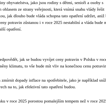
ny obyvatelstva, jako jsou rodiny s dětmi, senioři a osoby s
m ohlasem ze strany veřejnosti, která vnímá snahu vlády řešit
ou, jak dlouho bude vláda schopna tato opatření udržet, aniž 
ceny potravin zůstanou i v roce 2025 nestabilní a vláda bude 
alší opatření.
edpovědět, jak se budou vyvíjet ceny potravin v Polsku v roc
 změny klimatu, to vše bude mít vliv na konečnou cenu potravin
 zmírnit dopady inflace na spotřebitele, jako je například sní
ech na to, jak efektivní tato opatření budou.
olsku v roce 2025 porostou pomalejším tempem než v roce 2025