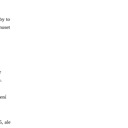
by to
muset
e
.
žení
, ale