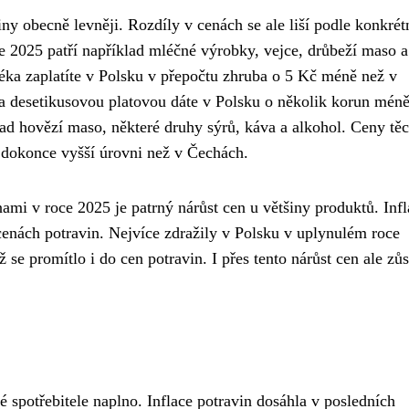
y obecně levněji. Rozdíly v cenách se ale liší podle konkrét
e 2025 patří například mléčné výrobky, vejce, drůbeží maso a
léka zaplatíte v Polsku v přepočtu zhruba o 5 Kč méně než v
a desetikusovou platovou dáte v Polsku o několik korun méně
lad hovězí maso, některé druhy sýrů, káva a alkohol. Ceny tě
 dokonce vyšší úrovni než v Čechách.
ami v roce 2025 je patrný nárůst cen u většiny produktů. Infl
 cenách potravin. Nejvíce zdražily v Polsku v uplynulém roce
se promítlo i do cen potravin. I přes tento nárůst cen ale zůs
é spotřebitele naplno. Inflace potravin dosáhla v posledních