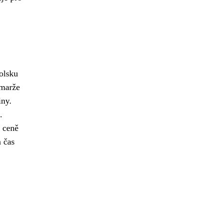
Polsku
 marže
iny.
.
v ceně
a čas