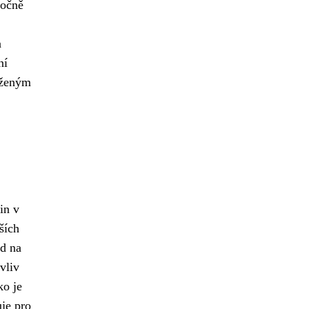
ročně
a
ní
aženým
in v
ších
ad na
vliv
ko je
uje pro