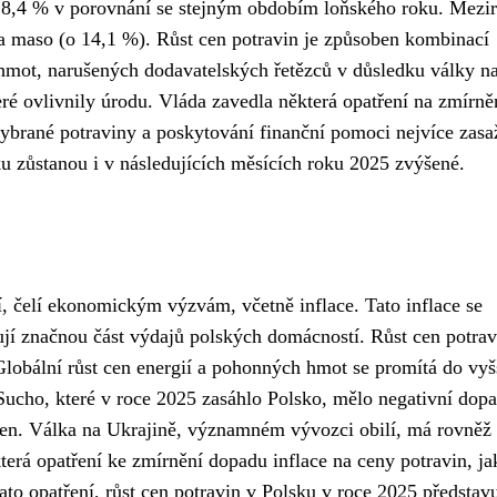
 18,4 % v porovnání se stejným obdobím loňského roku. Mezi
 a maso (o 14,1 %). Růst cen potravin je způsoben kombinací
 hmot, narušených dodavatelských řetězců v důsledku války n
ré ovlivnily úrodu. Vláda zavedla některá opatření na zmírně
vybrané potraviny a poskytování finanční pomoci nejvíce zas
 zůstanou i v následujících měsících roku 2025 zvýšené.
, čelí ekonomickým výzvám, včetně inflace. Tato inflace se
ují značnou část výdajů polských domácností. Růst cen potrav
Globální růst cen energií a pohonných hmot se promítá do vyš
Sucho, které v roce 2025 zasáhlo Polsko, mělo negativní dop
 cen. Válka na Ukrajině, významném vývozci obilí, má rovněž 
terá opatření ke zmírnění dopadu inflace na ceny potravin, ja
ato opatření, růst cen potravin v Polsku v roce 2025 představ