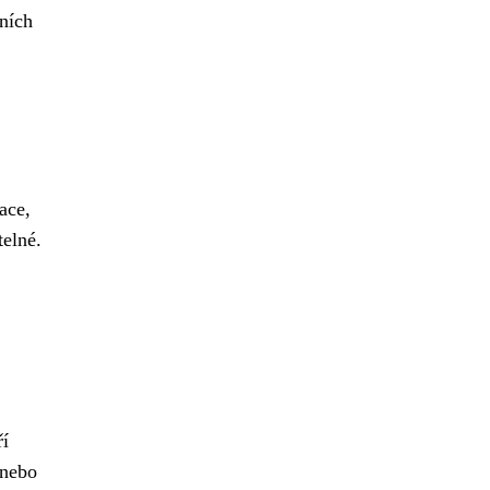
dních
ace,
telné.
ří
 nebo