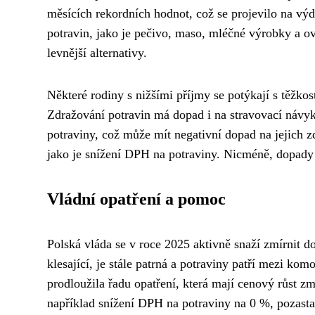
měsících rekordních hodnot, což se projevilo na výd
potravin, jako je pečivo, maso, mléčné výrobky a o
levnější alternativy.
Některé rodiny s nižšími příjmy se potýkají s těžkos
Zdražování potravin má dopad i na stravovací návyky
potraviny, což může mít negativní dopad na jejich z
jako je snížení DPH na potraviny. Nicméně, dopady rů
Vládní opatření a pomoc
Polská vláda se v roce 2025 aktivně snaží zmírnit d
klesající, je stále patrná a potraviny patří mezi kom
prodloužila řadu opatření, která mají cenový růst zm
například snížení DPH na potraviny na 0 %, pozast