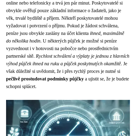
online nebo telefonicky a trvá jen pár minut. Poskytovatelé si
obvykle ověřují pouze základní informace o žadateli, jako je
věk, trvalé bydliště a příjem. Někteří poskytovatelé mohou
vyžadovat i potvrzení o příjmu. Pokud je žádost schválena,
peníze jsou obvykle zaslány na účet klienta
ihned, maximálně
do několika hodin
. U některých půjček je možné si peníze
vyzvednout i v hotovosti na pobočce nebo prostřednictvím
partnerské sítě.
Rychlost schválení a výplaty je jednou z hlavních
výhod půjček ihned na ruku a půjček poskytnutých okamžitě.
Je
však důležité si uvědomit, že i přes rychlý proces je nutné si
pečlivě prostudovat podmínky půjčky
a ujistit se, že je budete
schopni splácet.