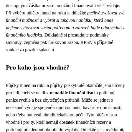
dostupnými částkami zase umožňují financovat i větší výdaje.
Při výběru půjčky ihned na ruku je důležité
pečlivě zvažovat své
finanční možnosti a vybrat si takovou nabídku, která bude
nejlépe vyhovovat vašim potřebám a zároveň bude odpovědná z
finančního hlediska
. Důkladně si prostudujte podmínky
smlouvy, zejména pak úrokovou sazbu, RPSN a případné
sankce za pozdní splacení.
Pro koho jsou vhodné?
Půjčky ihned na ruku a půjčky poskytnuté okamžitě jsou určeny
pro lidi, kteří se ocitli v
nenadálé finanční tísni
a potřebují
peníze rychle a bez zbytečných průtahů. Může se jednat o
nečekané výdaje spojené s opravou auta, havárií v domácnosti,
nebo třeba nutností uhradit lékařskou péči. Tyto půjčky jsou
vhodné i pro ty, kteří nemají dostatek finančních rezerv a
potřebují překlenout období do výplaty. Důležité je si uvědomit,