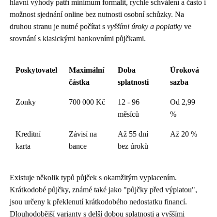
hlavní výhody patří minimum formalit, rychlé schválení a často i
možnost sjednání online bez nutnosti osobní schůzky. Na
druhou stranu je nutné počítat s
vyššími úroky a poplatky
ve
srovnání s klasickými bankovními půjčkami.
Poskytovatel
Maximální
Doba
Úroková
částka
splatnosti
sazba
Zonky
700 000 Kč
12 - 96
Od 2,99
měsíců
%
Kreditní
Závisí na
Až 55 dní
Až 20 %
karta
bance
bez úroků
Existuje několik typů půjček s okamžitým vyplacením.
Krátkodobé půjčky, známé také jako "půjčky před výplatou",
jsou určeny k překlenutí krátkodobého nedostatku financí.
Dlouhodobější varianty s delší dobou splatnosti a vyššími