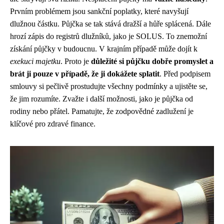
Prvním problémem jsou sankční poplatky, které navyšují
dlužnou částku. Půjčka se tak stává dražší a hůře splácená. Dále
hrozí zápis do registrů dlužníků, jako je SOLUS. To znemožní
získání půjčky v budoucnu. V krajním případě může dojít k
exekuci majetku
. Proto je
důležité si půjčku dobře promyslet a
brát ji pouze v případě, že ji dokážete splatit
. Před podpisem
smlouvy si pečlivě prostudujte všechny podmínky a ujistěte se,
že jim rozumíte. Zvažte i další možnosti, jako je půjčka od
rodiny nebo přátel. Pamatujte, že zodpovědné zadlužení je
klíčové pro zdravé finance.