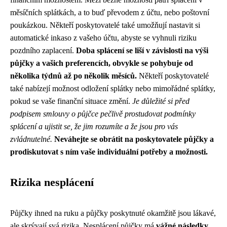
měsíčních splátkách, a to buď převodem z účtu, nebo poštovní
poukázkou. Někteří poskytovatelé také umožňují nastavit si
automatické inkaso z vašeho účtu, abyste se vyhnuli riziku
pozdního zaplacení.
Doba splácení se liší v závislosti na výši
půjčky a vašich preferencích, obvykle se pohybuje od
několika týdnů až po několik měsíců.
Někteří poskytovatelé
také nabízejí možnost odložení splátky nebo mimořádné splátky,
pokud se vaše finanční situace změní.
Je důležité si před
podpisem smlouvy o půjčce pečlivě prostudovat podmínky
splácení a ujistit se, že jim rozumíte a že jsou pro vás
zvládnutelné.
Neváhejte se obrátit na poskytovatele půjčky a
prodiskutovat s ním vaše individuální potřeby a možnosti.
Rizika nesplácení
Půjčky ihned na ruku a půjčky poskytnuté okamžitě jsou lákavé,
ale skrývají svá rizika. Nesplácení půjčky má
vážné následky
.