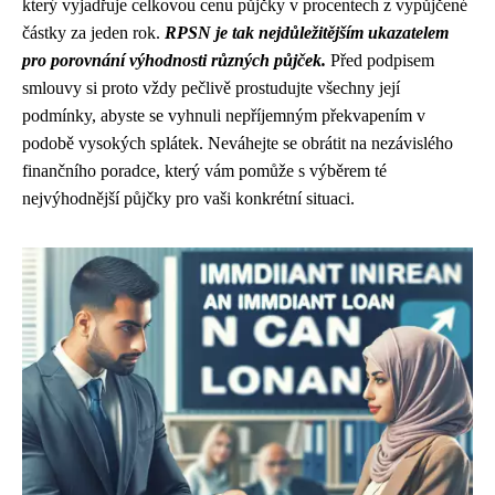
který vyjadřuje celkovou cenu půjčky v procentech z vypůjčené
částky za jeden rok.
RPSN je tak nejdůležitějším ukazatelem
pro porovnání výhodnosti různých půjček.
Před podpisem
smlouvy si proto vždy pečlivě prostudujte všechny její
podmínky, abyste se vyhnuli nepříjemným překvapením v
podobě vysokých splátek. Neváhejte se obrátit na nezávislého
finančního poradce, který vám pomůže s výběrem té
nejvýhodnější půjčky pro vaši konkrétní situaci.