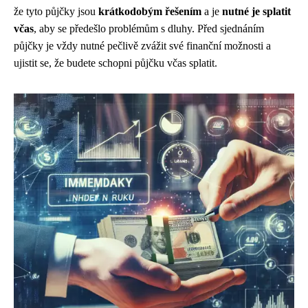
že tyto půjčky jsou
krátkodobým řešením
a je
nutné je splatit
včas
, aby se předešlo problémům s dluhy. Před sjednáním
půjčky je vždy nutné pečlivě zvážit své finanční možnosti a
ujistit se, že budete schopni půjčku včas splatit.