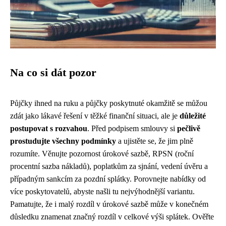
Na co si dát pozor
Půjčky ihned na ruku a půjčky poskytnuté okamžitě se můžou
zdát jako lákavé řešení v těžké finanční situaci, ale je
důležité
postupovat s rozvahou
. Před podpisem smlouvy si
pečlivě
prostudujte všechny podmínky
a ujistěte se, že jim plně
rozumíte. Věnujte pozornost úrokové sazbě, RPSN (roční
procentní sazba nákladů), poplatkům za sjnání, vedení úvěru a
případným sankcím za pozdní splátky. Porovnejte nabídky od
více poskytovatelů, abyste našli tu nejvýhodnější variantu.
Pamatujte, že i malý rozdíl v úrokové sazbě může v konečném
důsledku znamenat značný rozdíl v celkové výši splátek. Ověřte