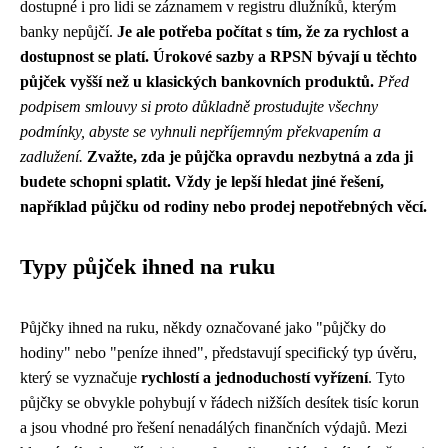
dostupné i pro lidi se záznamem v registru dlužníků, kterým
banky nepůjčí.
Je ale potřeba počítat s tím, že za rychlost a
dostupnost se platí. Úrokové sazby a RPSN bývají u těchto
půjček vyšší než u klasických bankovních produktů.
Před
podpisem smlouvy si proto důkladně prostudujte všechny
podmínky, abyste se vyhnuli nepříjemným překvapením a
zadlužení.
Zvažte, zda je půjčka opravdu nezbytná a zda ji
budete schopni splatit. Vždy je lepší hledat jiné řešení,
například půjčku od rodiny nebo prodej nepotřebných věcí.
Typy půjček ihned na ruku
Půjčky ihned na ruku, někdy označované jako "půjčky do
hodiny" nebo "peníze ihned", představují specifický typ úvěru,
který se vyznačuje
rychlostí a jednoduchostí vyřízení
. Tyto
půjčky se obvykle pohybují v řádech nižších desítek tisíc korun
a jsou vhodné pro řešení nenadálých finančních výdajů. Mezi