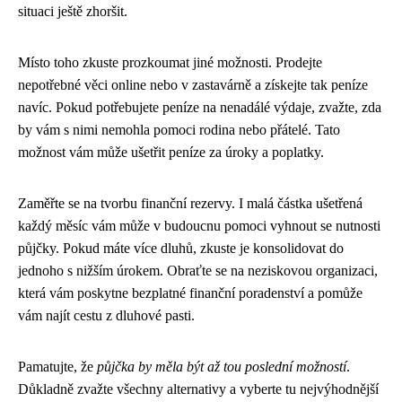
situaci ještě zhoršit.
Místo toho zkuste prozkoumat jiné možnosti. Prodejte
nepotřebné věci online nebo v zastavárně a získejte tak peníze
navíc. Pokud potřebujete peníze na nenadálé výdaje, zvažte, zda
by vám s nimi nemohla pomoci rodina nebo přátelé. Tato
možnost vám může ušetřit peníze za úroky a poplatky.
Zaměřte se na tvorbu finanční rezervy. I malá částka ušetřená
každý měsíc vám může v budoucnu pomoci vyhnout se nutnosti
půjčky. Pokud máte více dluhů, zkuste je konsolidovat do
jednoho s nižším úrokem. Obraťte se na neziskovou organizaci,
která vám poskytne bezplatné finanční poradenství a pomůže
vám najít cestu z dluhové pasti.
Pamatujte, že
půjčka by měla být až tou poslední možností
.
Důkladně zvažte všechny alternativy a vyberte tu nejvýhodnější