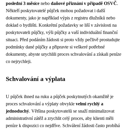
poslední 3 měsíce
nebo
daňové přiznání v případě OSVČ
.
Někteří poskytovatelé půjček mohou požadovat i další
dokumenty, jako je například výpis z registru dlužníků nebo
doklad o bydlišti. Konkrétní požadavky se liší v závislosti na
poskytovateli půjčky, výši půjčky a vaší individuální finanční
situaci. Před podáním žádosti si proto vždy pečlivě prostudujte
podmínky dané půjčky a připravte si veškeré potřebné
dokumenty, abyste urychlili proces schvalování a získali peníze
co nejrychleji.
Schvalování a výplata
U půjček ihned na ruku a půjček poskytnutých okamžitě je
proces schvalování a výplaty obvykle
velmi rychlý a
jednoduchý
. Většina poskytovatelů se snaží minimalizovat
administrativní zátěž a zrychlit celý proces, aby klienti měli
peníze k dispozici co nejdříve. Schválení žádosti často probíhá