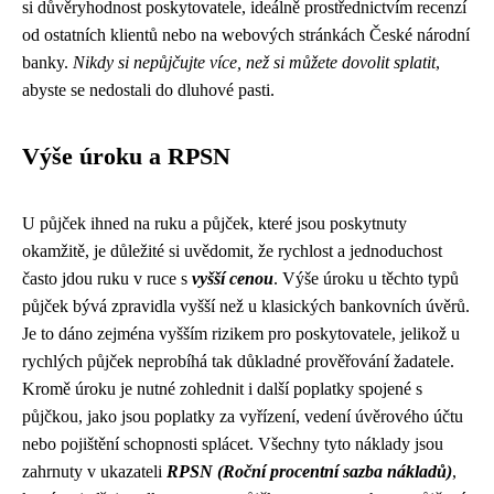
si důvěryhodnost poskytovatele, ideálně prostřednictvím recenzí
od ostatních klientů nebo na webových stránkách České národní
banky.
Nikdy si nepůjčujte více, než si můžete dovolit splatit
,
abyste se nedostali do dluhové pasti.
Výše úroku a RPSN
U půjček ihned na ruku a půjček, které jsou poskytnuty
okamžitě, je důležité si uvědomit, že rychlost a jednoduchost
často jdou ruku v ruce s
vyšší cenou
. Výše úroku u těchto typů
půjček bývá zpravidla vyšší než u klasických bankovních úvěrů.
Je to dáno zejména vyšším rizikem pro poskytovatele, jelikož u
rychlých půjček neprobíhá tak důkladné prověřování žadatele.
Kromě úroku je nutné zohlednit i další poplatky spojené s
půjčkou, jako jsou poplatky za vyřízení, vedení úvěrového účtu
nebo pojištění schopnosti splácet. Všechny tyto náklady jsou
zahrnuty v ukazateli
RPSN (Roční procentní sazba nákladů)
,