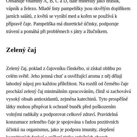
Obsahuje vitamíny A, B, C a D, dále minerály jako draslík,
vápník a železo. Mladé listy pampelišky jsou skvělým doplňkem
jarních salátů, z květů se vyrábí med a kořen se používá k
přípravě čaje. Pampeliška má diuretické účinky, podporuje
trávení a pomáhá při problémech s játry a žlučníkem.
Zelený čaj
Zelený čaj, poklad z čajovníku čínského, si získal oblibu po
celém světě. Jeho jemná chuť a osvěžující aroma z něj dělají
lahodný nápoj pro každou příležitost. Na rozdíl od černého čaje
prochází zelený čaj minimálním zpracováním, čímž si zachovává
vysoký obsah antioxidantů, zejména katechinů. Tyto prospěšné
látky mohou přispívat k ochraně buněk před poškozením
volnými radikály a podporovat celkové zdraví. Pravidelná
konzumace zeleného čaje je spojována s řadou pozitivních
účinků na organismus, jako je podpora imunity, zlepšení