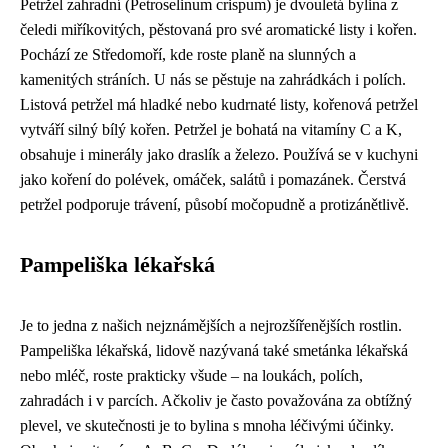
Petržel zahradní (Petroselinum crispum) je dvouletá bylina z
čeledi miříkovitých, pěstovaná pro své aromatické listy i kořen.
Pochází ze Středomoří, kde roste planě na slunných a
kamenitých stráních. U nás se pěstuje na zahrádkách i polích.
Listová petržel má hladké nebo kudrnaté listy, kořenová petržel
vytváří silný bílý kořen. Petržel je bohatá na vitamíny C a K,
obsahuje i minerály jako draslík a železo. Používá se v kuchyni
jako koření do polévek, omáček, salátů i pomazánek. Čerstvá
petržel podporuje trávení, působí močopudně a protizánětlivě.
Pampeliška lékařská
Je to jedna z našich nejznámějších a nejrozšířenějších rostlin.
Pampeliška lékařská, lidově nazývaná také smetánka lékařská
nebo mléč, roste prakticky všude – na loukách, polích,
zahradách i v parcích. Ačkoliv je často považována za obtížný
plevel, ve skutečnosti je to bylina s mnoha léčivými účinky.