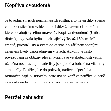
Kopřiva dvoudomá
Je to jedna z našich nejznámějších rostlin, a to nejen díky svému
charakteristickému vzhledu, ale i díky žahavým chloupkům,
které obsahují kyselinu mravenčí. Kopřiva dvoudomá (Urtica
dioica) je vytrvalá bylina dorůstající výšky až 150 cm. Má
srdčité, pilovité listy a kvete od června do září nenápadnými
zelenými květy uspořádanými v latách. Ačkoliv je často
považována za obtížný plevel, kopřiva je ve skutečnosti velmi
užitečná rostlina. Její mladé listy jsou jedlé a bohaté na vitamíny
a minerály. Používají se do polévek, nádivek, špenátů a
bylinných čajů. V lidovém léčitelství se kopřiva používá k léčbě
celé řady neduhů, od chudokrevnosti po revmatismus.
Petržel zahradní