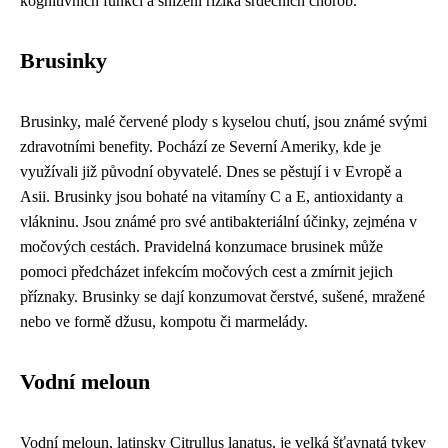
kognitivních funkcí a snížení rizika srdečních chorob.
Brusinky
Brusinky, malé červené plody s kyselou chutí, jsou známé svými
zdravotními benefity. Pochází ze Severní Ameriky, kde je
využívali již původní obyvatelé. Dnes se pěstují i v Evropě a
Asii. Brusinky jsou bohaté na vitamíny C a E, antioxidanty a
vlákninu. Jsou známé pro své antibakteriální účinky, zejména v
močových cestách. Pravidelná konzumace brusinek může
pomoci předcházet infekcím močových cest a zmírnit jejich
příznaky. Brusinky se dají konzumovat čerstvé, sušené, mražené
nebo ve formě džusu, kompotu či marmelády.
Vodní meloun
Vodní meloun, latinsky Citrullus lanatus, je velká šťavnatá tykev