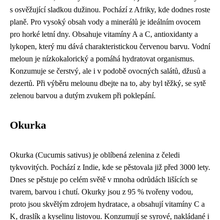
s osvěžující sladkou dužinou. Pochází z Afriky, kde dodnes roste
planě. Pro vysoký obsah vody a minerálů je ideálním ovocem
pro horké letní dny. Obsahuje vitamíny A a C, antioxidanty a
lykopen, který mu dává charakteristickou červenou barvu. Vodní
meloun je nízkokalorický a pomáhá hydratovat organismus.
Konzumuje se čerstvý, ale i v podobě ovocných salátů, džusů a
dezertů. Při výběru melounu dbejte na to, aby byl těžký, se sytě
zelenou barvou a dutým zvukem při poklepání.
Okurka
Okurka (Cucumis sativus) je oblíbená zelenina z čeledi
tykvovitých. Pochází z Indie, kde se pěstovala již před 3000 lety.
Dnes se pěstuje po celém světě v mnoha odrůdách lišících se
tvarem, barvou i chutí. Okurky jsou z 95 % tvořeny vodou,
proto jsou skvělým zdrojem hydratace, a obsahují vitamíny C a
K, draslík a kyselinu listovou. Konzumují se syrové, nakládané i