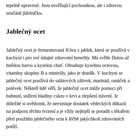
tepelně upravené. Jsou osvěžující pochoutkou, ale i zdravou
součástí jídelníčku.
Jablečný ocet
Jablečný ocet je fermentovaná šťáva z jablek, která se používá v
kuchyni i pro své údajné zdravotní benefity. Má světle žlutou až
hnědou barvu a kyselou chuť. Obsahuje kyselinu octovou,
vitamíny skupiny B a minerály, jako je draslík. V kuchyni se
jablečný ocet používá do salátových zálivek, marinád, omáček a
polévek. Někteří lidé věří, že jablečný ocet může pomoci při
hubnutí, snížení hladiny cukru v krvi a zlepšení trávení. Je
důležité si uvědomit, že neexistuje dostatek vědeckých důkazů
na podporu těchto tvrzení a je vždy nejlepší se poradit s lékařem
před použitím jablečného octa k léčbě jakýchkoli zdravotních
potíží.