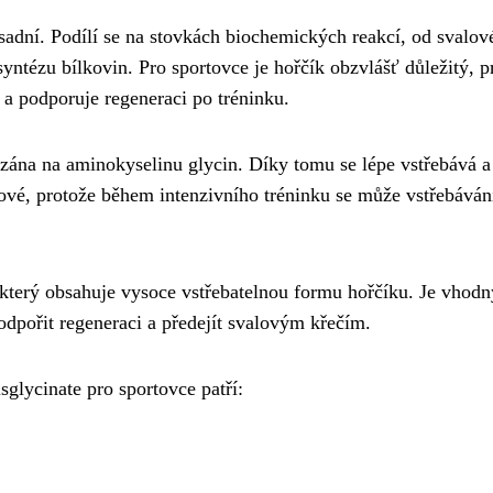
ásadní. Podílí se na stovkách biochemických reakcí, od svalov
yntézu bílkovin. Pro sportovce je hořčík obzvlášť důležitý, p
a podporuje regeneraci po tréninku.
ázána na aminokyselinu glycin. Díky tomu se lépe vstřebává a
íčové, protože během intenzivního tréninku se může vstřebáván
který obsahuje vysoce vstřebatelnou formu hořčíku. Je vhodn
podpořit regeneraci a předejít svalovým křečím.
glycinate pro sportovce patří: