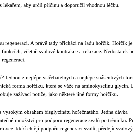
 s lékařem, aby určil příčinu a doporučil vhodnou léčbu.
u regeneraci. A právě tady přichází na řadu hořčík. Hořčík je
h funkcích, včetně svalové kontrakce a relaxace. Nedostatek h
 regeneraci.
í? Jednou z nejlépe vstřebatelných a nejlépe snášenlivých for
anická forma hořčíku, která se váže na aminokyselinu glycin. 
obuje zažívací potíže, jako některé jiné formy hořčíku.
 s vysokým obsahem bisglycinátu hořečnatého. Jedna dávka
atečné množství pro podporu regenerace svalů po tréninku. P
vce, kteří chtějí podpořit regeneraci svalů, předejít svalov