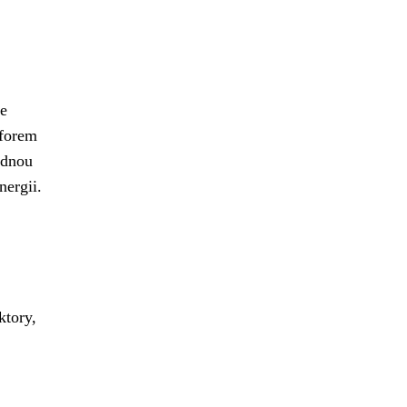
je
 forem
ednou
nergii.
ktory,