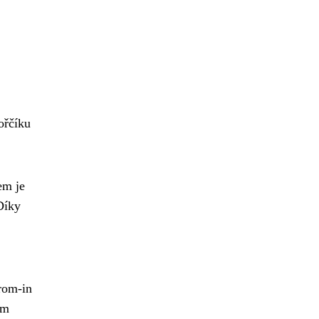
ořčíku
em je
Díky
rom-in
ým