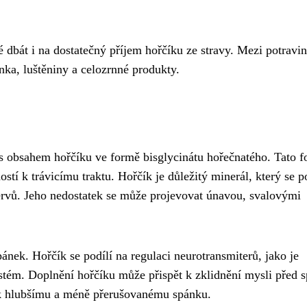
 dbát i na dostatečný příjem hořčíku ze stravy. Mezi potravi
ínka, luštěniny a celozrnné produkty.
s obsahem hořčíku ve formě bisglycinátu hořečnatého. Tato 
stí k trávicímu traktu. Hořčík je důležitý minerál, který se p
ervů. Jeho nedostatek se může projevovat únavou, svalovými
pánek. Hořčík se podílí na regulaci neurotransmiterů, jako je
stém. Doplnění hořčíku může přispět k zklidnění mysli před 
t k hlubšímu a méně přerušovanému spánku.