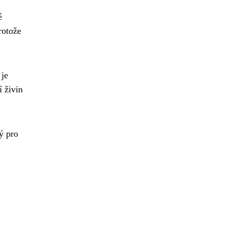
é
rotože
 je
í živin
ý pro