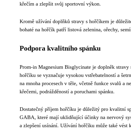
křečím a zlepšit svůj sportovní výkon.
Kromě užívání doplňků stravy s hořčíkem je důležité
bohaté na hořčík patří listová zelenina, ořechy, sem
Podpora kvalitního spánku
Prom-in Magnesium Bisglycinate je doplněk stravy 
hořčíku se vyznačuje vysokou vstřebatelností a šetrno
na mnoha procesech v těle, včetně funkce svalů a n
křečemi, podrážděností a poruchami spánku.
Dostatečný příjem hořčíku je důležitý pro kvalitní s
GABA, které mají uklidňující účinky na nervový sy
a zlepšení usínání. Užívání hořčíku může také vés