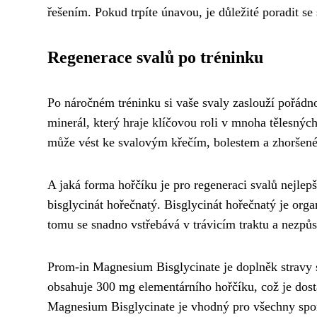
řešením. Pokud trpíte únavou, je důležité poradit se
Regenerace svalů po tréninku
Po náročném tréninku si vaše svaly zaslouží pořádno
minerál, který hraje klíčovou roli v mnoha tělesnýc
může vést ke svalovým křečím, bolestem a zhoršené
A jaká forma hořčíku je pro regeneraci svalů nejlepš
bisglycinát hořečnatý. Bisglycinát hořečnatý je org
tomu se snadno vstřebává v trávicím traktu a nezpůs
Prom-in Magnesium Bisglycinate je doplněk stravy
obsahuje 300 mg elementárního hořčíku, což je dost
Magnesium Bisglycinate je vhodný pro všechny sporto