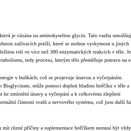
která je vázána na aminokyselinu glycin. Tato vazba umožňu
dobnost zažívacích potíží, které se mohou vyskytnout u jiných
ůležitou roli ve více než 300 enzymatických reakcích v těle. J
etabolismu, tedy procesu, kterým tělo přeměňuje potravu na e
energie v buňkách, což se projevuje únavou a vyčerpáním.
Bisglycinate, může pomoci doplnit hladinu hořčíku v těle a
st ke zmírnění únavy a vyčerpání a k celkovému zlepšení
ormální činnosti svalů a nervového systému, což jsou další fa
u mít různé příčiny a suplementace hořčíkem nemusí být vždy