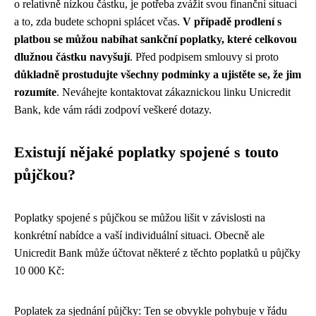
o relativně nízkou částku, je potřeba zvážit svou finanční situaci
a to, zda budete schopni splácet včas.
V případě prodlení s
platbou se můžou nabíhat sankční poplatky, které celkovou
dlužnou částku navyšují
. Před podpisem smlouvy si proto
důkladně prostudujte všechny podmínky a ujistěte se, že jim
rozumíte
. Neváhejte kontaktovat zákaznickou linku Unicredit
Bank, kde vám rádi zodpoví veškeré dotazy.
Existují nějaké poplatky spojené s touto
půjčkou?
Poplatky spojené s půjčkou se můžou lišit v závislosti na
konkrétní nabídce a vaší individuální situaci. Obecně ale
Unicredit Bank může účtovat některé z těchto poplatků u půjčky
10 000 Kč:
Poplatek za sjednání půjčky: Ten se obvykle pohybuje v řádu