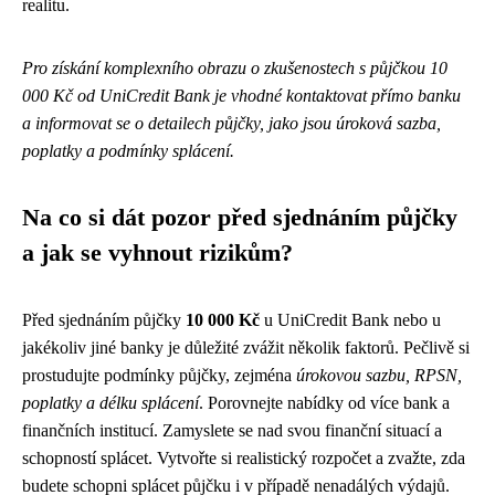
realitu.
Pro získání komplexního obrazu o zkušenostech s půjčkou 10
000 Kč od UniCredit Bank je vhodné kontaktovat přímo banku
a informovat se o detailech půjčky, jako jsou úroková sazba,
poplatky a podmínky splácení.
Na co si dát pozor před sjednáním půjčky
a jak se vyhnout rizikům?
Před sjednáním půjčky
10 000 Kč
u UniCredit Bank nebo u
jakékoliv jiné banky je důležité zvážit několik faktorů. Pečlivě si
prostudujte podmínky půjčky, zejména
úrokovou sazbu, RPSN,
poplatky a délku splácení
. Porovnejte nabídky od více bank a
finančních institucí. Zamyslete se nad svou finanční situací a
schopností splácet. Vytvořte si realistický rozpočet a zvažte, zda
budete schopni splácet půjčku i v případě nenadálých výdajů.