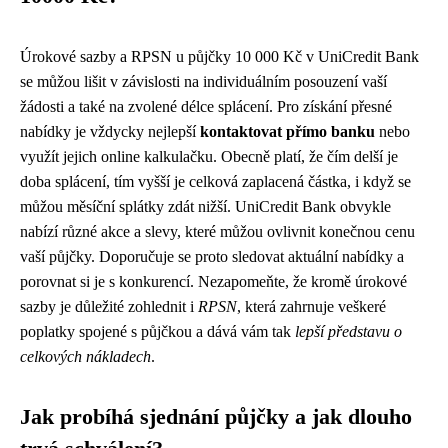
Úrokové sazby a RPSN u půjčky 10 000 Kč v UniCredit Bank
se můžou lišit v závislosti na individuálním posouzení vaší
žádosti a také na zvolené délce splácení. Pro získání přesné
nabídky je vždycky nejlepší
kontaktovat přímo banku
nebo
využít jejich online kalkulačku. Obecně platí, že čím delší je
doba splácení, tím vyšší je celková zaplacená částka, i když se
můžou měsíční splátky zdát nižší. UniCredit Bank obvykle
nabízí různé akce a slevy, které můžou ovlivnit konečnou cenu
vaší půjčky. Doporučuje se proto sledovat aktuální nabídky a
porovnat si je s konkurencí. Nezapomeňte, že kromě úrokové
sazby je důležité zohlednit i
RPSN
, která zahrnuje veškeré
poplatky spojené s půjčkou a dává vám tak
lepší představu o
celkových nákladech
.
Jak probíhá sjednání půjčky a jak dlouho