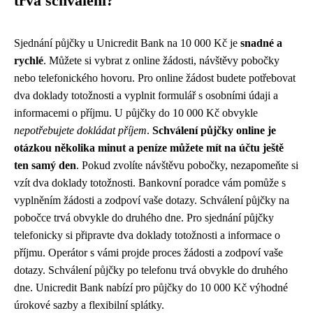
trvá schválení?
Sjednání půjčky u Unicredit Bank na 10 000 Kč je
snadné a
rychlé
. Můžete si vybrat z online žádosti, návštěvy pobočky
nebo telefonického hovoru. Pro online žádost budete potřebovat
dva doklady totožnosti a vyplnit formulář s osobními údaji a
informacemi o příjmu. U půjčky do 10 000 Kč obvykle
nepotřebujete dokládat příjem
.
Schválení půjčky online je
otázkou několika minut a peníze můžete mít na účtu ještě
ten samý den
. Pokud zvolíte návštěvu pobočky, nezapomeňte si
vzít dva doklady totožnosti. Bankovní poradce vám pomůže s
vyplněním žádosti a zodpoví vaše dotazy. Schválení půjčky na
pobočce trvá obvykle do druhého dne. Pro sjednání půjčky
telefonicky si připravte dva doklady totožnosti a informace o
příjmu. Operátor s vámi projde proces žádosti a zodpoví vaše
dotazy. Schválení půjčky po telefonu trvá obvykle do druhého
dne. Unicredit Bank nabízí pro půjčky do 10 000 Kč výhodné
úrokové sazby a flexibilní splátky.