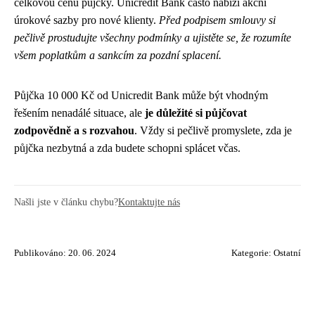
celkovou cenu půjčky. Unicredit Bank často nabízí akční
úrokové sazby pro nové klienty.
Před podpisem smlouvy si
pečlivě prostudujte všechny podmínky a ujistěte se, že rozumíte
všem poplatkům a sankcím za pozdní splacení.
Půjčka 10 000 Kč od Unicredit Bank může být vhodným
řešením nenadálé situace, ale
je důležité si půjčovat
zodpovědně a s rozvahou
. Vždy si pečlivě promyslete, zda je
půjčka nezbytná a zda budete schopni splácet včas.
Našli jste v článku chybu?
Kontaktujte nás
Publikováno: 20. 06. 2024
Kategorie:
Ostatní