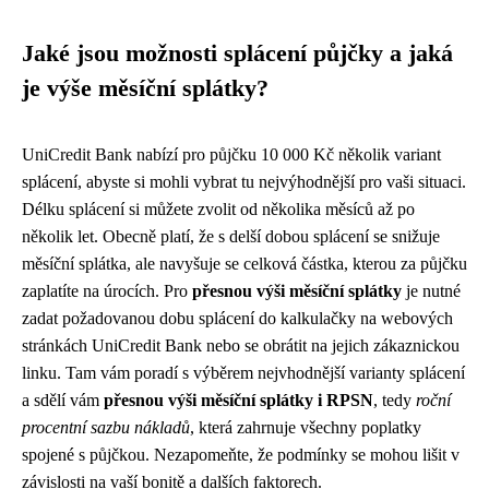
Jaké jsou možnosti splácení půjčky a jaká
je výše měsíční splátky?
UniCredit Bank nabízí pro půjčku 10 000 Kč několik variant
splácení, abyste si mohli vybrat tu nejvýhodnější pro vaši situaci.
Délku splácení si můžete zvolit od několika měsíců až po
několik let. Obecně platí, že s delší dobou splácení se snižuje
měsíční splátka, ale navyšuje se celková částka, kterou za půjčku
zaplatíte na úrocích. Pro
přesnou výši měsíční splátky
je nutné
zadat požadovanou dobu splácení do kalkulačky na webových
stránkách UniCredit Bank nebo se obrátit na jejich zákaznickou
linku. Tam vám poradí s výběrem nejvhodnější varianty splácení
a sdělí vám
přesnou výši měsíční splátky i RPSN
, tedy
roční
procentní sazbu nákladů
, která zahrnuje všechny poplatky
spojené s půjčkou. Nezapomeňte, že podmínky se mohou lišit v
závislosti na vaší bonitě a dalších faktorech.