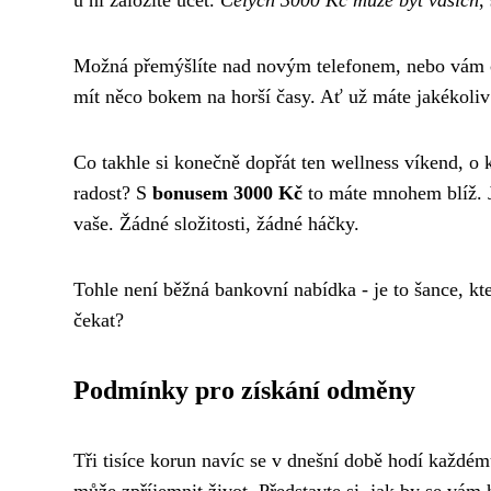
u ní založíte účet.
Celých 3000 Kč může být vašich
,
Možná přemýšlíte nad novým telefonem, nebo vám c
mít něco bokem na horší časy. Ať už máte jakékoliv 
Co takhle si konečně dopřát ten wellness víkend, o
radost? S
bonusem 3000 Kč
to máte mnohem blíž. Je
vaše. Žádné složitosti, žádné háčky.
Tohle není běžná bankovní nabídka - je to šance, 
čekat?
Podmínky pro získání odměny
Tři tisíce korun navíc se v dnešní době hodí každé