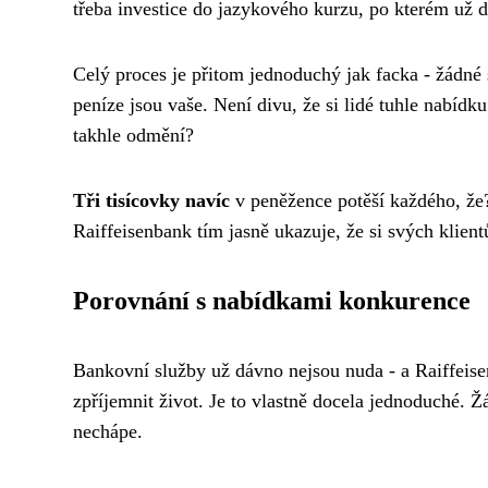
třeba investice do jazykového kurzu, po kterém už
Celý proces je přitom jednoduchý jak facka - žádné 
peníze jsou vaše. Není divu, že si lidé tuhle nabíd
takhle odmění?
Tři tisícovky navíc
v peněžence potěší každého, že? 
Raiffeisenbank tím jasně ukazuje, že si svých klient
Porovnání s nabídkami konkurence
Bankovní služby už dávno nejsou nuda - a Raiffei
zpříjemnit život. Je to vlastně docela jednoduché. 
nechápe.