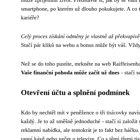
může zpříjemnit život. Představte si, jak by se vám
smartphone, po kterém už dlouho pokukujete. A co ta
kariéře?
Celý proces získání odměny je vlastně až překvapiv
Stačí pár kliků na webu a bonus může být váš. Vždy
Než se do toho pustíte, mrkněte na web Raiffeisen
Vaše finanční pohoda může začít už dnes
- stačí s
Otevření účtu a splnění podmínek
Kdo by nechtěl mít v peněžence o tři tisícovky nav
každý. Je to až směšně jednoduché - stačí si založit 
reklamní nabídka, ale tentokrát je to fakt bez háčku
ranní kávě nebo večer u televize. Co s těmi třemi t