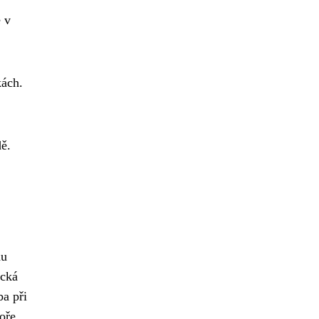
e v
kách.
ě.
du
ická
ba při
oře,