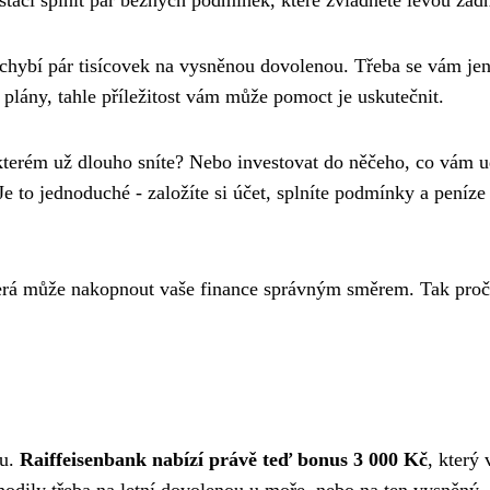
 stačí splnit pár běžných podmínek, které zvládnete levou zadn
hybí pár tisícovek na vysněnou dovolenou. Třeba se vám jen
plány, tahle příležitost vám může pomoct je uskutečnit.
 kterém už dlouho sníte? Nebo investovat do něčeho, co vám u
 to jednoduché - založíte si účet, splníte podmínky a peníze
která může nakopnout vaše finance správným směrem. Tak proč
mu.
Raiffeisenbank nabízí právě teď bonus 3 000 Kč
, který