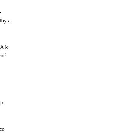
-
tby a
 A k
roč
 to
 co