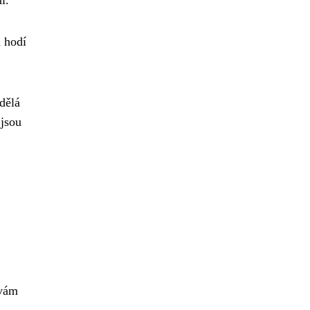
í.
 hodí
dělá
 jsou
 vám