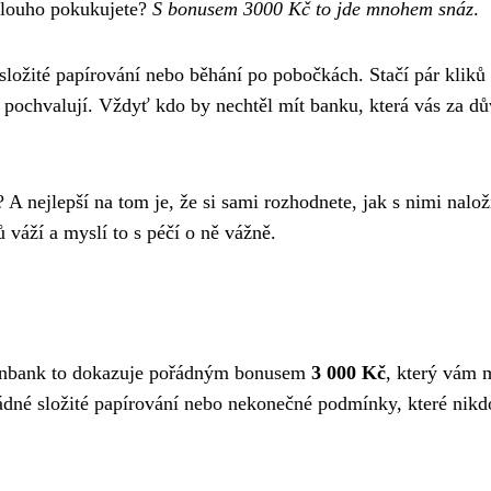
 dlouho pokukujete?
S bonusem 3000 Kč to jde mnohem snáz
.
složité papírování nebo běhání po pobočkách. Stačí pár kliků
ku pochvalují. Vždyť kdo by nechtěl mít banku, která vás za d
A nejlepší na tom je, že si sami rozhodnete, jak s nimi nalož
ů váží a myslí to s péčí o ně vážně.
senbank to dokazuje pořádným bonusem
3 000 Kč
, který vám 
Žádné složité papírování nebo nekonečné podmínky, které nikd