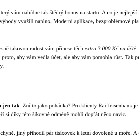
terý vám nabídne tak štědrý bonus na startu. A co je nejlepší 
 výhody využili naplno. Moderní aplikace, bezproblémové pla
esně takovou radost vám přinese těch
extra 3 000 Kč na účtě
.
en proto, aby vám vedla účet, ale aby vám pomohla růst. Tak p
y.
n jen tak
. Zní to jako pohádka? Pro klienty Raiffeisenbank je
eří si díky této šikovné odměně mohli dopřát něco navíc.
yně, jiný přihodil pár tisícovek k letní dovolené u moře. A