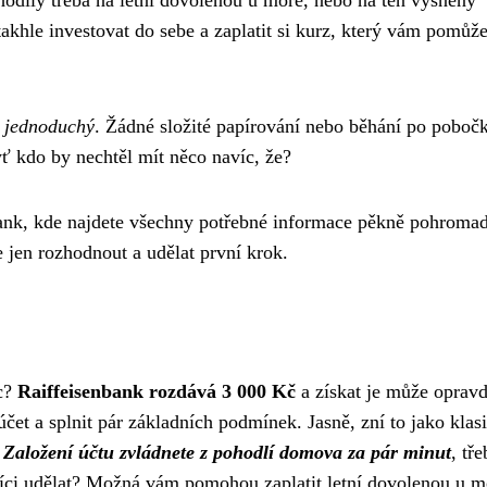
 hodily třeba na letní dovolenou u moře, nebo na ten vysněný
khle investovat do sebe a zaplatit si kurz, který vám pomůž
ě jednoduchý
. Žádné složité papírování nebo běhání po poboč
ť kdo by nechtěl mít něco navíc, že?
bank, kde najdete všechny potřebné informace pěkně pohromad
e jen rozhodnout a udělat první krok.
íc?
Raiffeisenbank rozdává 3 000 Kč
a získat je může oprav
účet a splnit pár základních podmínek. Jasně, zní to jako klas
.
Založení účtu zvládnete z pohodlí domova za pár minut
, tře
isíci udělat? Možná vám pomohou zaplatit letní dovolenou u m