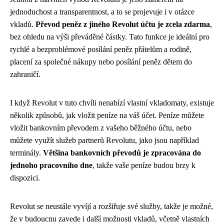
jednoduchost a transparentnost, a to se projevuje i v otázce
vkladů.
Převod peněz z jiného Revolut účtu je zcela zdarma
,
bez ohledu na výši převáděné částky. Tato funkce je ideální pro
rychlé a bezproblémové posílání peněz přátelům a rodině,
placení za společné nákupy nebo posílání peněz dětem do
zahraničí.
I když Revolut v tuto chvíli nenabízí vlastní vkladomaty, existuje
několik způsobů, jak vložit peníze na váš účet. Peníze můžete
vložit bankovním převodem z vašeho běžného účtu, nebo
můžete využít služeb partnerů Revolutu, jako jsou například
terminály.
Většina bankovních převodů je zpracována do
jednoho pracovního dne
, takže vaše peníze budou brzy k
dispozici.
Revolut se neustále vyvíjí a rozšiřuje své služby, takže je možné,
že v budoucnu zavede i další možnosti vkladů, včetně vlastních