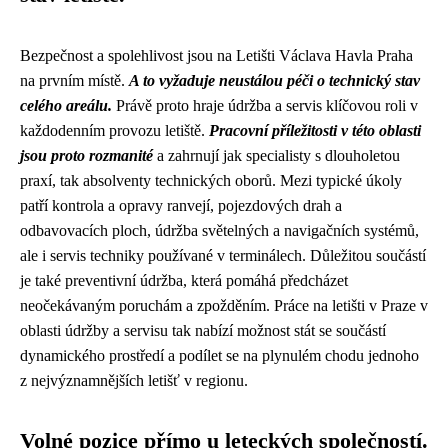
Bezpečnost a spolehlivost jsou na Letišti Václava Havla Praha
na prvním místě.
A to vyžaduje neustálou péči o technický stav
celého areálu.
Právě proto hraje údržba a servis klíčovou roli v
každodenním provozu letiště.
Pracovní příležitosti v této oblasti
jsou proto rozmanité
a zahrnují jak specialisty s dlouholetou
praxí, tak absolventy technických oborů. Mezi typické úkoly
patří kontrola a opravy ranvejí, pojezdových drah a
odbavovacích ploch, údržba světelných a navigačních systémů,
ale i servis techniky používané v terminálech. Důležitou součástí
je také preventivní údržba, která pomáhá předcházet
neočekávaným poruchám a zpožděním. Práce na letišti v Praze v
oblasti údržby a servisu tak nabízí možnost stát se součástí
dynamického prostředí a podílet se na plynulém chodu jednoho
z nejvýznamnějších letišť v regionu.
Volné pozice přímo u leteckých společností.