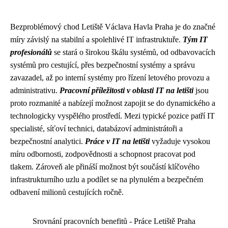
Bezproblémový chod Letiště Václava Havla Praha je do značné
míry závislý na stabilní a spolehlivé IT infrastruktuře.
Tým IT
profesionálů
se stará o širokou škálu systémů, od odbavovacích
systémů pro cestující, přes bezpečnostní systémy a správu
zavazadel, až po interní systémy pro řízení letového provozu a
administrativu.
Pracovní příležitosti v oblasti IT na letišti
jsou
proto rozmanité a nabízejí možnost zapojit se do dynamického a
technologicky vyspělého prostředí. Mezi typické pozice patří IT
specialisté, síťoví technici, databázoví administrátoři a
bezpečnostní analytici.
Práce v IT na letišti
vyžaduje vysokou
míru odbornosti, zodpovědnosti a schopnost pracovat pod
tlakem. Zároveň ale přináší možnost být součástí klíčového
infrastrukturního uzlu a podílet se na plynulém a bezpečném
odbavení milionů cestujících ročně.
Srovnání pracovních benefitů - Práce Letiště Praha