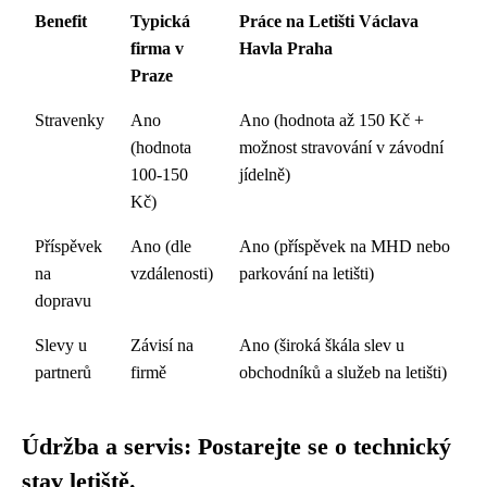
Benefit
Typická
Práce na Letišti Václava
firma v
Havla Praha
Praze
Stravenky
Ano
Ano (hodnota až 150 Kč +
(hodnota
možnost stravování v závodní
100-150
jídelně)
Kč)
Příspěvek
Ano (dle
Ano (příspěvek na MHD nebo
na
vzdálenosti)
parkování na letišti)
dopravu
Slevy u
Závisí na
Ano (široká škála slev u
partnerů
firmě
obchodníků a služeb na letišti)
Údržba a servis: Postarejte se o technický
stav letiště.