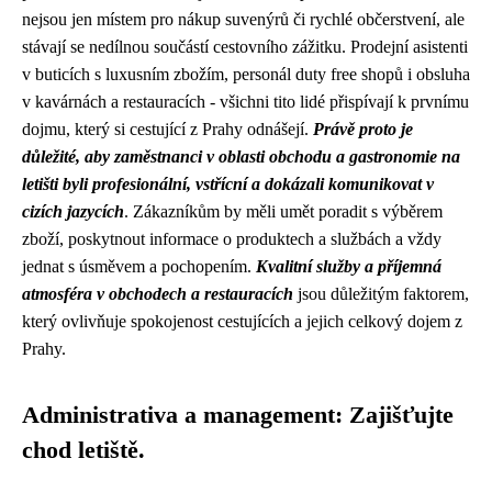
nejsou jen místem pro nákup suvenýrů či rychlé občerstvení, ale
stávají se nedílnou součástí cestovního zážitku. Prodejní asistenti
v buticích s luxusním zbožím, personál duty free shopů i obsluha
v kavárnách a restauracích - všichni tito lidé přispívají k prvnímu
dojmu, který si cestující z Prahy odnášejí.
Právě proto je
důležité, aby zaměstnanci v oblasti obchodu a gastronomie na
letišti byli profesionální, vstřícní a dokázali komunikovat v
cizích jazycích
. Zákazníkům by měli umět poradit s výběrem
zboží, poskytnout informace o produktech a službách a vždy
jednat s úsměvem a pochopením.
Kvalitní služby a příjemná
atmosféra v obchodech a restauracích
jsou důležitým faktorem,
který ovlivňuje spokojenost cestujících a jejich celkový dojem z
Prahy.
Administrativa a management: Zajišťujte
chod letiště.