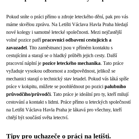
Pokud sníte o práci přímo u zdroje leteckého dění, pak pro vás
máme skvělou zprávu. Na Letišti Václava Havla Praha hledají
nové kolegy i samotné letecké společnosti. Mezi nejčastější
volné pozice patří
pracovníci odbavení cestujících a
zavazadel
. Tito zaměstnanci jsou v přímém kontaktu s
cestujícími a starají se o hladký průběh jejich cesty. Další
pracovní náplní je
pozice leteckého mechanika
. Tato práce
vyžaduje vysokou odbornost a zodpovědnost, jelikož se
mechanici starají o technický stav letadel. Pokud vás láká spíše
práce v kokpitu, můžete se poohlédnout po pozici
palubního
průvodčího/průvodčí
. Tato práce je ideální pro ty, kteří milují
cestování a kontakt s lidmi. Práce přímo u leteckých společností
na Letišti Václava Havla Praha je lákavá pro všechny, kteří
chtějí být součástí světa letectví.
Tipy pro uchazeče o práci na letišti.