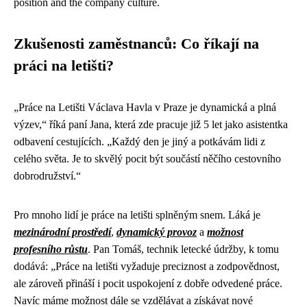
position and the company culture.
Zkušenosti zaměstnanců: Co říkají na
práci na letišti?
„Práce na Letišti Václava Havla v Praze je dynamická a plná
výzev,“ říká paní Jana, která zde pracuje již 5 let jako asistentka
odbavení cestujících. „Každý den je jiný a potkávám lidi z
celého světa. Je to skvělý pocit být součástí něčího cestovního
dobrodružství.“
Pro mnoho lidí je práce na letišti splněným snem. Láká je
mezinárodní prostředí
,
dynamický provoz
a
možnost
profesního růstu
. Pan Tomáš, technik letecké údržby, k tomu
dodává: „Práce na letišti vyžaduje preciznost a zodpovědnost,
ale zároveň přináší i pocit uspokojení z dobře odvedené práce.
Navíc máme možnost dále se vzdělávat a získávat nové