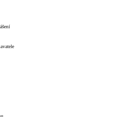
ášení
avatele
nu