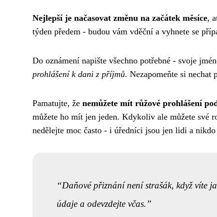
Nejlepší je načasovat změnu na začátek měsíce
, 
týden předem - budou vám vděční a vyhnete se př
Do oznámení napište všechno potřebné - svoje jmén
prohlášení k dani z příjmů
. Nezapomeňte si nechat p
Pamatujte, že
nemůžete mít růžové prohlášení po
můžete ho mít jen jeden. Kdykoliv ale můžete své r
nedělejte moc často - i úředníci jsou jen lidi a nik
Daňové přiznání není strašák, když víte ja
údaje a odevzdejte včas.