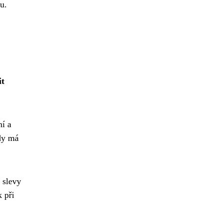
u.
it
ní a
kdy má
 slevy
 při