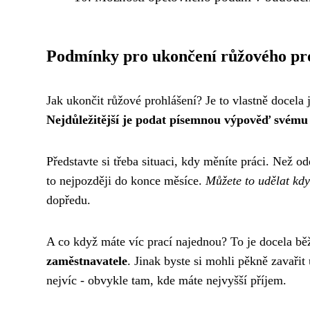
Podmínky pro ukončení růžového pr
Jak ukončit růžové prohlášení? Je to vlastně docela
Nejdůležitější je podat písemnou výpověď svému
Představte si třeba situaci, kdy měníte práci. Než o
to nejpozději do konce měsíce.
Můžete to udělat kd
dopředu.
A co když máte víc prací najednou? To je docela běž
zaměstnavatele
. Jinak byste si mohli pěkně zavařit
nejvíc - obvykle tam, kde máte nejvyšší příjem.