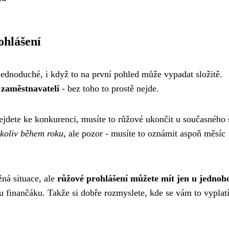
ohlášení
 jednoduché, i když to na první pohled může vypadat složitě.
 zaměstnavateli
- bez toho to prostě nejde.
dejdete ke konkurenci, musíte to růžové ukončit u současného 
ykoliv během roku
, ale pozor - musíte to oznámit aspoň měsíc
ná situace, ale
růžové prohlášení můžete mít jen u jednoh
 u finančáku. Takže si dobře rozmyslete, kde se vám to vyplat