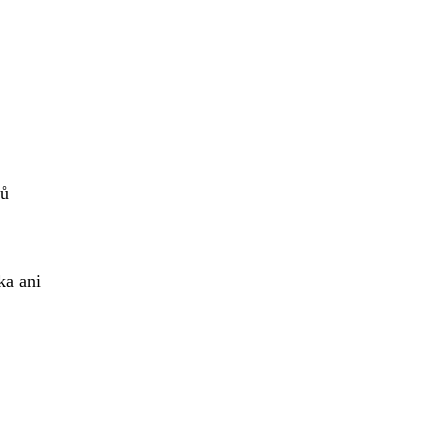
lů
ka ani