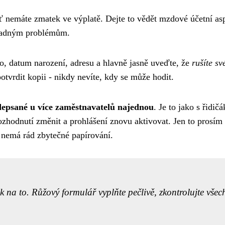
ať nemáte zmatek ve výplatě. Dejte to vědět mzdové účetní as
ípadným problémům.
o, datum narození, adresu a hlavně jasně uveďte, že
rušíte sv
otvrdit kopii - nikdy nevíte, kdy se může hodit.
depsané u více zaměstnavatelů najednou
. Je to jako s řidič
ozhodnutí změnit a prohlášení znovu aktivovat. Jen to prosím
do nemá rád zbytečné papírování.
k na to. Růžový formulář vyplňte pečlivě, zkontrolujte všec