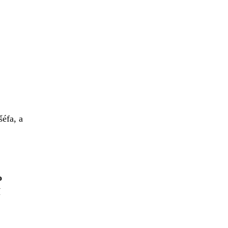
šéfa, a
o
í