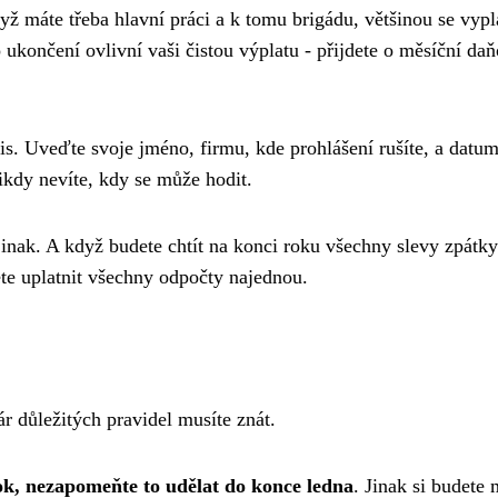
yž máte třeba hlavní práci a k tomu brigádu, většinou se vypl
o ukončení ovlivní vaši čistou výplatu - přijdete o měsíční da
s. Uveďte svoje jméno, firmu, kde prohlášení rušíte, a datum
nikdy nevíte, kdy se může hodit.
inak. A když budete chtít na konci roku všechny slevy zpátk
te uplatnit všechny odpočty najednou.
r důležitých pravidel musíte znát.
rok, nezapomeňte to udělat do konce ledna
. Jinak si budete 