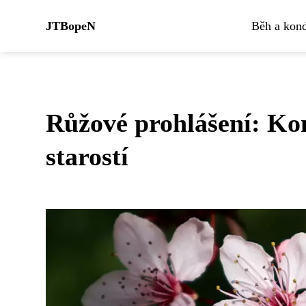
JTBopeN
Běh a kond
Růžové prohlášení: Ko
starostí