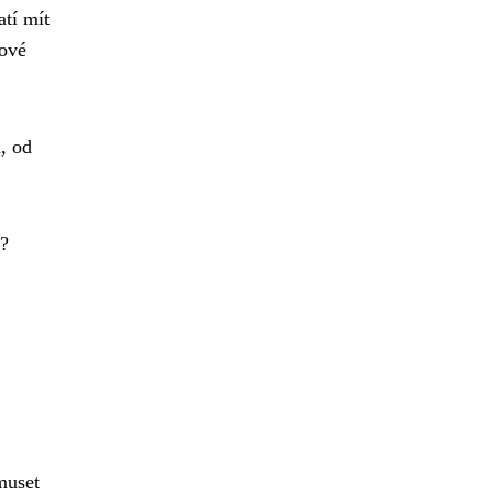
atí mít
ňové
, od
y?
muset