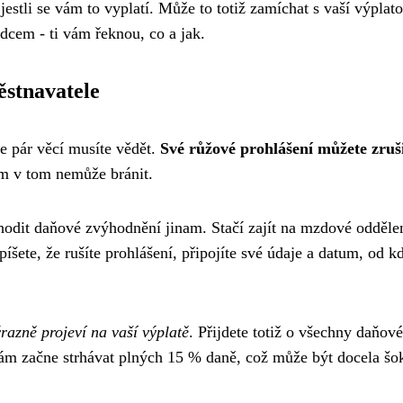
 jestli se vám to vyplatí. Může to totiž zamíchat s vaší výplato
adcem - ti vám řeknou, co a jak.
ěstnavatele
e pár věcí musíte vědět.
Své růžové prohlášení můžete zruš
ám v tom nemůže bránit.
řehodit daňové zvýhodnění jinam. Stačí zajít na mzdové odděle
íšete, že rušíte prohlášení, připojíte své údaje a datum, od 
razně projeví na vaší výplatě
. Přijdete totiž o všechny daňové
vám začne strhávat plných 15 % daně, což může být docela šok