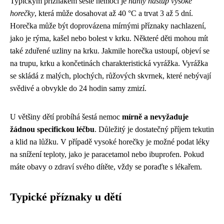
Typickým příznakem šesté nemoci je
náhlý nástup vysoké
horečky
, která může dosahovat až 40 °C a trvat 3 až 5 dní.
Horečka může být doprovázena mírnými příznaky nachlazení,
jako je rýma, kašel nebo bolest v krku. Některé děti mohou mít
také zduřené uzliny na krku. Jakmile horečka ustoupí, objeví se
na trupu, krku a končetinách charakteristická vyrážka. Vyrážka
se skládá z malých, plochých, růžových skvrnek, které nebývají
svědivé a obvykle do 24 hodin samy zmizí.
U většiny dětí probíhá šestá nemoc
mírně a nevyžaduje
žádnou specifickou léčbu
. Důležitý je dostatečný příjem tekutin
a klid na lůžku. V případě vysoké horečky je možné podat léky
na snížení teploty, jako je paracetamol nebo ibuprofen. Pokud
máte obavy o zdraví svého dítěte, vždy se poraďte s lékařem.
Typické příznaky u dětí