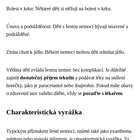
Bolest v krku: Některé děti si stěžují na bolest v krku.
Únava a podrážděnost: Děti s šestou nemocí bývají unavené a
podrážděné.
Ztráta chuti k jídlu: Během nemoci mohou děti odmítat jídlo.
Většina dětí zvládá šestou nemoc bez komplikací. Je důležité
zajistit
dostatečný příjem tekutin
a podávat léky na snížení
horečky, jako je paracetamol nebo ibuprofen. Pokud máte obavy
o zdravotní stav vašeho dítěte, vždy se
poraďte s lékařem
.
Charakteristická vyrážka
Typickým příznakem šesté nemoci, známé také jako exanthema
subitum nebo roseola infantum, je charakteristická vyrážka. Ta