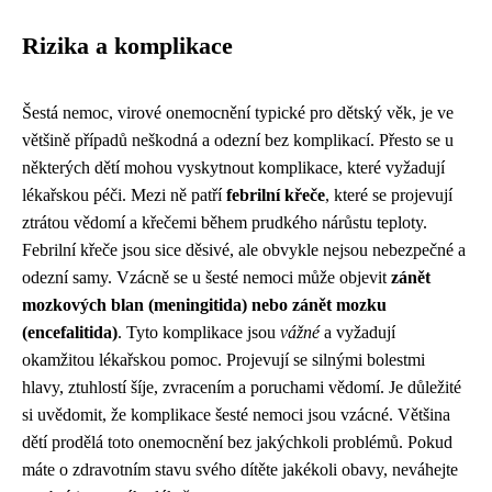
Rizika a komplikace
Šestá nemoc, virové onemocnění typické pro dětský věk, je ve
většině případů neškodná a odezní bez komplikací. Přesto se u
některých dětí mohou vyskytnout komplikace, které vyžadují
lékařskou péči. Mezi ně patří
febrilní křeče
, které se projevují
ztrátou vědomí a křečemi během prudkého nárůstu teploty.
Febrilní křeče jsou sice děsivé, ale obvykle nejsou nebezpečné a
odezní samy. Vzácně se u šesté nemoci může objevit
zánět
mozkových blan (meningitida) nebo zánět mozku
(encefalitida)
. Tyto komplikace jsou
vážné
a vyžadují
okamžitou lékařskou pomoc. Projevují se silnými bolestmi
hlavy, ztuhlostí šíje, zvracením a poruchami vědomí. Je důležité
si uvědomit, že komplikace šesté nemoci jsou vzácné. Většina
dětí prodělá toto onemocnění bez jakýchkoli problémů. Pokud
máte o zdravotním stavu svého dítěte jakékoli obavy, neváhejte