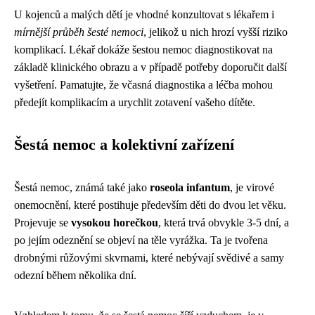
U kojenců a malých dětí je vhodné konzultovat s lékařem i
mírnější průběh šesté nemoci
, jelikož u nich hrozí vyšší riziko
komplikací. Lékař dokáže šestou nemoc diagnostikovat na
základě klinického obrazu a v případě potřeby doporučit další
vyšetření. Pamatujte, že včasná diagnostika a léčba mohou
předejít komplikacím a urychlit zotavení vašeho dítěte.
Šestá nemoc a kolektivní zařízení
Šestá nemoc, známá také jako
roseola infantum
, je virové
onemocnění, které postihuje především děti do dvou let věku.
Projevuje se
vysokou horečkou
, která trvá obvykle 3-5 dní, a
po jejím odeznění se objeví na těle vyrážka. Ta je tvořena
drobnými růžovými skvrnami, které nebývají svědivé a samy
odezní během několika dní.