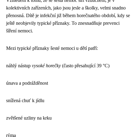
Vzhledem k tomu, že se šestá nemoc šíří vzduchem, je v
kolektivních zařízeních, jako jsou jesle a školky, velmi snadno
přenosná. Dítě je infekční již během horečnatého období, kdy se
ještě neobjevily typické příznaky. To znesnadňuje prevenci
šíření nemoci.
Mezi typické příznaky šesté nemoci u dětí patří:
náhlý nástup
vysoké horečky
(často přesahující 39 °C)
únava a podrážděnost
snížená chuť k jídlu
zvětšené uzliny na krku
rýma