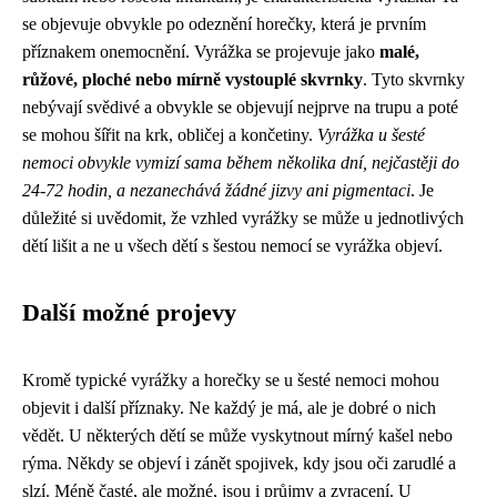
se objevuje obvykle po odeznění horečky, která je prvním
příznakem onemocnění. Vyrážka se projevuje jako
malé,
růžové, ploché nebo mírně vystouplé skvrnky
. Tyto skvrnky
nebývají svědivé a obvykle se objevují nejprve na trupu a poté
se mohou šířit na krk, obličej a končetiny.
Vyrážka u šesté
nemoci obvykle vymizí sama během několika dní, nejčastěji do
24-72 hodin, a nezanechává žádné jizvy ani pigmentaci
. Je
důležité si uvědomit, že vzhled vyrážky se může u jednotlivých
dětí lišit a ne u všech dětí s šestou nemocí se vyrážka objeví.
Další možné projevy
Kromě typické vyrážky a horečky se u šesté nemoci mohou
objevit i další příznaky. Ne každý je má, ale je dobré o nich
vědět. U některých dětí se může vyskytnout mírný kašel nebo
rýma. Někdy se objeví i zánět spojivek, kdy jsou oči zarudlé a
slzí. Méně časté, ale možné, jsou i průjmy a zvracení. U