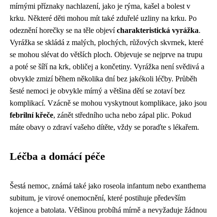
mírnými příznaky nachlazení, jako je rýma, kašel a bolest v
krku. Některé děti mohou mít také zduřelé uzliny na krku. Po
odeznění horečky se na těle objeví
charakteristická vyrážka
.
Vyrážka se skládá z malých, plochých, růžových skvrnek, které
se mohou slévat do větších ploch. Objevuje se nejprve na trupu
a poté se šíří na krk, obličej a končetiny. Vyrážka není svědivá a
obvykle zmizí během několika dní bez jakékoli léčby. Průběh
šesté nemoci je obvykle mírný a většina dětí se zotaví bez
komplikací. Vzácně se mohou vyskytnout komplikace, jako jsou
febrilní křeče
, zánět středního ucha nebo zápal plic. Pokud
máte obavy o zdraví vašeho dítěte, vždy se poraďte s lékařem.
Léčba a domácí péče
Šestá nemoc, známá také jako roseola infantum nebo exanthema
subitum, je virové onemocnění, které postihuje především
kojence a batolata. Většinou probíhá mírně a nevyžaduje žádnou