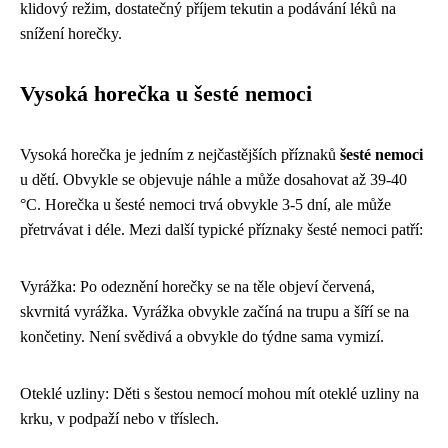
klidový režim, dostatečný příjem tekutin a podávání léků na
snížení horečky.
Vysoká horečka u šesté nemoci
Vysoká horečka je jedním z nejčastějších příznaků
šesté nemoci
u dětí. Obvykle se objevuje náhle a může dosahovat až 39-40
°C. Horečka u šesté nemoci trvá obvykle 3-5 dní, ale může
přetrvávat i déle. Mezi další typické příznaky šesté nemoci patří:
Vyrážka: Po odeznění horečky se na těle objeví červená,
skvrnitá vyrážka. Vyrážka obvykle začíná na trupu a šíří se na
končetiny. Není svědivá a obvykle do týdne sama vymizí.
Oteklé uzliny: Děti s šestou nemocí mohou mít oteklé uzliny na
krku, v podpaží nebo v tříslech.