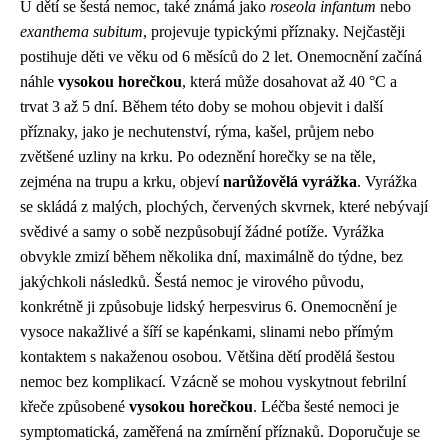
U dětí se šestá nemoc, také známá jako
roseola infantum
nebo
exanthema subitum
, projevuje typickými příznaky. Nejčastěji
postihuje děti ve věku od 6 měsíců do 2 let. Onemocnění začíná
náhle
vysokou horečkou
, která může dosahovat až 40 °C a
trvat 3 až 5 dní. Během této doby se mohou objevit i další
příznaky, jako je nechutenství, rýma, kašel, průjem nebo
zvětšené uzliny na krku. Po odeznění horečky se na těle,
zejména na trupu a krku, objeví
narůžovělá vyrážka
. Vyrážka
se skládá z malých, plochých, červených skvrnek, které nebývají
svědivé a samy o sobě nezpůsobují žádné potíže. Vyrážka
obvykle zmizí během několika dní, maximálně do týdne, bez
jakýchkoli následků. Šestá nemoc je virového původu,
konkrétně ji způsobuje lidský herpesvirus 6. Onemocnění je
vysoce nakažlivé a šíří se kapénkami, slinami nebo přímým
kontaktem s nakaženou osobou. Většina dětí prodělá šestou
nemoc bez komplikací. Vzácně se mohou vyskytnout febrilní
křeče způsobené
vysokou horečkou
. Léčba šesté nemoci je
symptomatická, zaměřená na zmírnění příznaků. Doporučuje se