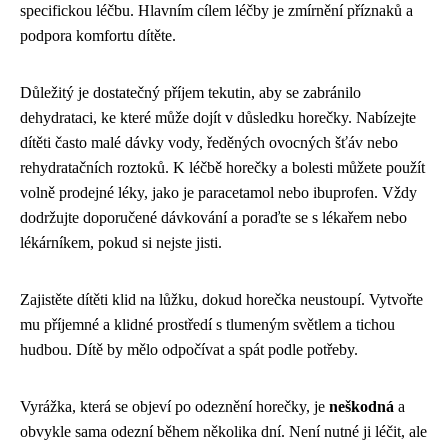
specifickou léčbu. Hlavním cílem léčby je zmírnění příznaků a
podpora komfortu dítěte.
Důležitý je dostatečný příjem tekutin, aby se zabránilo
dehydrataci, ke které může dojít v důsledku horečky. Nabízejte
dítěti často malé dávky vody, ředěných ovocných šťáv nebo
rehydratačních roztoků. K léčbě horečky a bolesti můžete použít
volně prodejné léky, jako je paracetamol nebo ibuprofen. Vždy
dodržujte doporučené dávkování a poraďte se s lékařem nebo
lékárníkem, pokud si nejste jisti.
Zajistěte dítěti klid na lůžku, dokud horečka neustoupí. Vytvořte
mu příjemné a klidné prostředí s tlumeným světlem a tichou
hudbou. Dítě by mělo odpočívat a spát podle potřeby.
Vyrážka, která se objeví po odeznění horečky, je
neškodná
a
obvykle sama odezní během několika dní. Není nutné ji léčit, ale