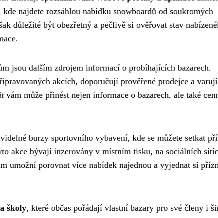
í, kde najdete rozsáhlou nabídku snowboardů od soukromých
šak důležité být obezřetný a pečlivě si ověřovat stav nabízen
mace.
tům jsou dalším zdrojem informací o probíhajících bazarech.
řipravovaných akcích, doporučují prověřené prodejce a varují
it
vám může přinést nejen informace o bazarech, ale také cen
videlné burzy sportovního vybavení, kde se můžete setkat př
yto akce bývají inzerovány v místním tisku, na sociálních sítí
m umožní porovnat více nabídek najednou a vyjednat si přízn
a školy
, které občas pořádají vlastní bazary pro své členy i š