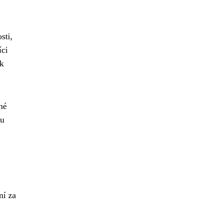
sti,
íci
 k
né
nu
ní za