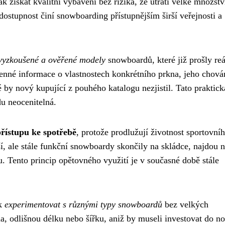
jak získat kvalitní vybavení bez rizika, že utratí velké množstv
dostupnost činí snowboarding přístupnějším širší veřejnosti a
 vyzkoušené a ověřené modely
snowboardů, které již prošly re
cenné informace o vlastnostech konkrétního prkna, jeho chová
by nový kupující z pouhého katalogu nezjistil. Tato praktick
u neocenitelná.
řístupu ke spotřebě
, protože prodlužují životnost sportovní
í, ale stále funkční snowboardy skončily na skládce, najdou 
lu. Tento princip opětovného využití je v současné době stále
ak
experimentovat s různými typy snowboardů
bez velkých
a, odlišnou délku nebo šířku, aniž by museli investovat do n