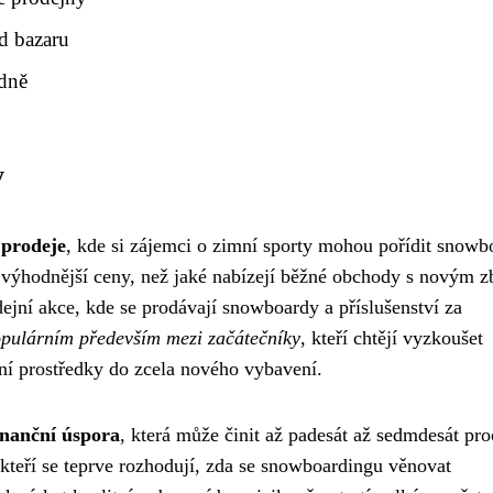
d bazaru
odně
y
 prodeje
, kde si zájemci o zimní sporty mohou pořídit snowb
ě výhodnější ceny, než jaké nabízejí běžné obchody s novým 
jní akce, kde se prodávají snowboardy a příslušenství za
pulárním především mezi začátečníky
, kteří chtějí vyzkoušet
ní prostředky do zcela nového vybavení.
inanční úspora
, která může činit až padesát až sedmdesát pro
teří se teprve rozhodují, zda se snowboardingu věnovat