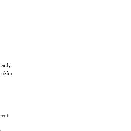
oardy,
zbožím.
cent