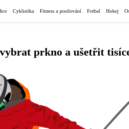
ice
Cyklistika
Fitness a posilování
Fotbal
Hokej
Os
ybrat prkno a ušetřit tisíc