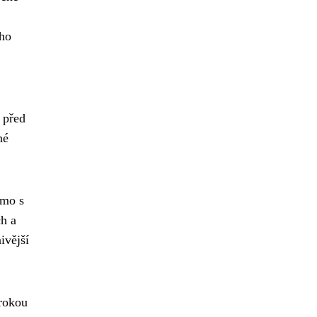
ého
 před
né
ímo s
ch a
ivější
irokou