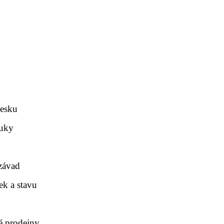
Česku
ruky
závad
k a stavu
é prodejny