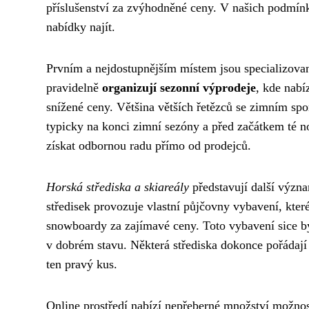
příslušenství za zvýhodněné ceny. V našich podmín
nabídky najít.
Prvním a nejdostupnějším místem jsou specializov
pravidelně
organizují sezonní výprodeje
, kde nabí
snížené ceny. Většina větších řetězců se zimním s
typicky na konci zimní sezóny a před začátkem té n
získat odbornou radu přímo od prodejců.
Horská střediska a skiareály
představují další význ
středisek provozuje vlastní půjčovny vybavení, kter
snowboardy za zajímavé ceny. Toto vybavení sice by
v dobrém stavu. Některá střediska dokonce pořádají 
ten pravý kus.
Online prostředí nabízí nepřeberné množství možnos