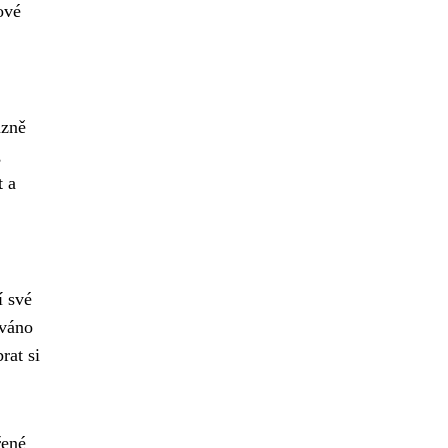
ové
azně
,
t a
í své
ováno
rat si
ené