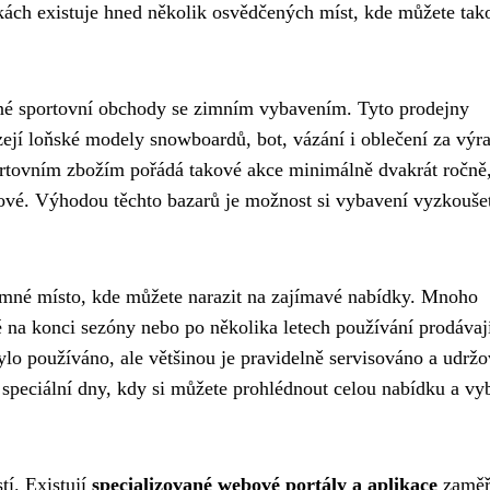
kách existuje hned několik osvědčených míst, kde můžete tak
ané sportovní obchody se zimním vybavením. Tyto prodejny
zejí loňské modely snowboardů, bot, vázání i oblečení za výr
portovním zbožím pořádá takové akce minimálně dvakrát ročně
ové. Výhodou těchto bazarů je možnost si vybavení vyzkouše
amné místo, kde můžete narazit na zajímavé nabídky. Mnoho
é na konci sezóny nebo po několika letech používání prodávaj
lo používáno, ale většinou je pravidelně servisováno a udrž
speciální dny, kdy si můžete prohlédnout celou nabídku a vyb
tí. Existují
specializované webové portály a aplikace
zaměř