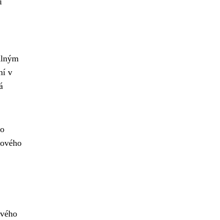
í
álným
ní v
á
ho
nového
ového