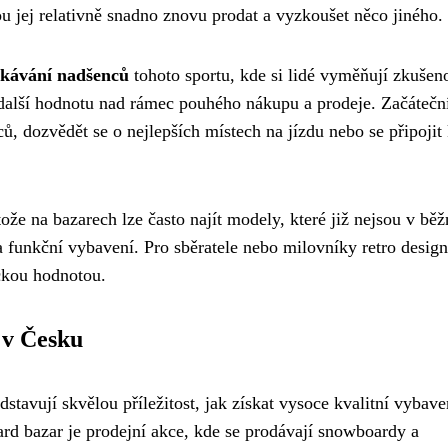
 jej relativně snadno znovu prodat a vyzkoušet něco jiného.
tkávání nadšenců
tohoto sportu, kde si lidé vyměňují zkušeno
 další hodnotu nad rámec pouhého nákupu a prodeje. Začátečn
, dozvědět se o nejlepších místech na jízdu nebo se připojit
tože na bazarech lze často najít modely, které již nejsou v běž
í a funkční vybavení. Pro sběratele nebo milovníky retro desig
ckou hodnotou.
 v Česku
dstavují skvělou příležitost, jak získat vysoce kvalitní vybave
d bazar je prodejní akce, kde se prodávají snowboardy a