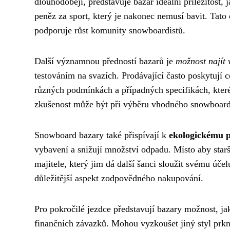
dlouhodoběji, představuje bazar ideální příležitost, 
peněz za sport, který je nakonec nemusí bavit. Tato 
podporuje růst komunity snowboardistů.
Další významnou předností bazarů je
možnost najít
testováním na svazích. Prodávající často poskytují 
různých podmínkách a případných specifikách, které 
zkušenost může být při výběru vhodného snowboard
Snowboard bazary také přispívají k
ekologickému p
vybavení a snižují množství odpadu. Místo aby starš
majitele, který jim dá další šanci sloužit svému úče
důležitější aspekt zodpovědného nakupování.
Pro pokročilé jezdce představují bazary možnost, j
finančních závazků. Mohou vyzkoušet jiný styl prkn