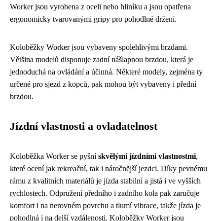
Worker jsou vyrobena z oceli nebo hliníku a jsou opatřena
ergonomicky tvarovanými gripy pro pohodlné držení.
Koloběžky Worker jsou vybaveny spolehlivými brzdami.
Většina modelů disponuje zadní nášlapnou brzdou, která je
jednoduchá na ovládání a účinná. Některé modely, zejména ty
určené pro sjezd z kopců, pak mohou být vybaveny i přední
brzdou.
Jízdní vlastnosti a ovladatelnost
Koloběžka Worker se pyšní
skvělými jízdními vlastnostmi
,
které ocení jak rekreační, tak i náročnější jezdci. Díky pevnému
rámu z kvalitních materiálů je jízda stabilní a jistá i ve vyšších
rychlostech. Odpružení předního i zadního kola pak zaručuje
komfort i na nerovném povrchu a tlumí vibrace, takže jízda je
pohodlná i na delší vzdálenosti. Koloběžky Worker jsou