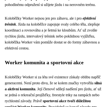
pohodlnému odpružení si užijete jízdu i na nerovném terénu.
Koloběžky Worker nejsou jen pro zábavu, ale i pro
efektivní
trénink
. Jízda na koloběžce zapojuje svaly celého těla, zlepšuje
koordinaci a rovnováhu a je šetrná ke kloubům. Ať už zvolíte
rychlou jízdu, intervalový trénink nebo poklidnou vyjížďku,
koloběžka Worker vám pomůže dostat se do formy zábavnou a
efektivní cestou.
Worker komunita a sportovní akce
Koloběžky Worker si za léta své existence získaly oblibu napříč
generacemi. Není proto divu, že se kolem značky vytvořila
silná
a aktivní komunita
. Její členové sdílejí nadšení pro jízdu, ať už
se jedná o rekreační projížďky, freestyle triky na rampách nebo
rychlostní závody. Právě
sportovní akce tvoří důležitou
součást Worker komunity
. Pravidelně se konají závody pro