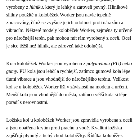
vyrobeny z
hliníku
, který je lehký a zároveň pevný. Hliníkové
slitiny použité u koloběžek Worker jsou navíc tepelně
zpracovány, čímž se zvyšuje jejich odolnost proti nárazům a
vibracím. Některé modely koloběžek Worker, zejména ty určené
pro náročnější terén, pak mohou mít rám vyrobený z
oceli
. Ocel
je sice těžší než hliník, ale zároveň také odolnější.
Kola koloběžek Worker jsou vyrobena z
polyuretanu (PU) nebo
gumy
. PU kola jsou lehčí a rychlejší, zatímco gumová kola lépe
tlumí vibrace a jsou vhodnější do náročnějšího terénu. Velikost
kol se u koloběžek Worker liší v závislosti na modelu a určení.
Menší kola jsou vhodnější do města, zatímco větší kola si lépe
poradí s nerovnostmi.
Ložiska kol u koloběžek Worker jsou zpravidla vyrobena z oceli
a jsou opatřena krytím proti prachu a vodě. Kvalitní ložiska
zajišťují plynulý a tichý chod koloběžky. Řídítka koloběžek