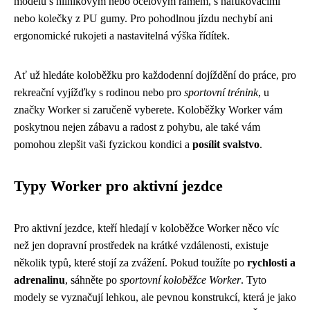
modelů s hliníkovým nebo ocelovým rámem, s nafukovacími
nebo kolečky z PU gumy. Pro pohodlnou jízdu nechybí ani
ergonomické rukojeti a nastavitelná výška řídítek.
Ať už hledáte koloběžku pro každodenní dojíždění do práce, pro
rekreační vyjížďky s rodinou nebo pro
sportovní trénink
, u
značky Worker si zaručeně vyberete. Koloběžky Worker vám
poskytnou nejen zábavu a radost z pohybu, ale také vám
pomohou zlepšit vaši fyzickou kondici a
posílit svalstvo
.
Typy Worker pro aktivní jezdce
Pro aktivní jezdce, kteří hledají v koloběžce Worker něco víc
než jen dopravní prostředek na krátké vzdálenosti, existuje
několik typů, které stojí za zvážení. Pokud toužíte po
rychlosti a
adrenalinu
, sáhněte po
sportovní koloběžce Worker
. Tyto
modely se vyznačují lehkou, ale pevnou konstrukcí, která je jako