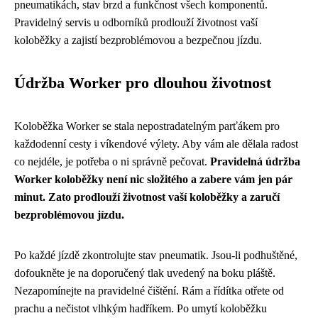
pneumatikách, stav brzd a funkčnost všech komponentů.
Pravidelný servis u odborníků prodlouží životnost vaší
koloběžky a zajistí bezproblémovou a bezpečnou jízdu.
Údržba Worker pro dlouhou životnost
Koloběžka Worker se stala nepostradatelným parťákem pro
každodenní cesty i víkendové výlety. Aby vám ale dělala radost
co nejdéle, je potřeba o ni správně pečovat.
Pravidelná údržba
Worker koloběžky není nic složitého a zabere vám jen pár
minut. Zato prodlouží životnost vaší koloběžky a zaručí
bezproblémovou jízdu.
Po každé jízdě zkontrolujte stav pneumatik. Jsou-li podhuštěné,
dofoukněte je na doporučený tlak uvedený na boku pláště.
Nezapomínejte na pravidelné čištění. Rám a řídítka otřete od
prachu a nečistot vlhkým hadříkem. Po umytí koloběžku