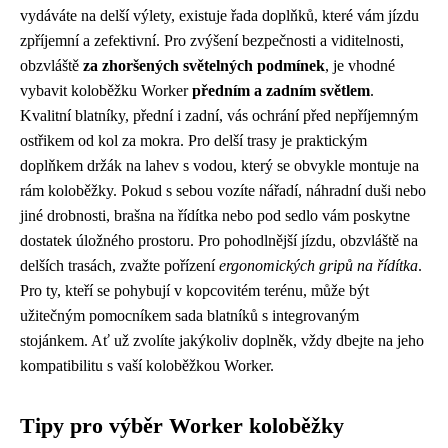
vydáváte na delší výlety, existuje řada doplňků, které vám jízdu
zpříjemní a zefektivní. Pro zvýšení bezpečnosti a viditelnosti,
obzvláště
za zhoršených světelných podmínek
, je vhodné
vybavit koloběžku Worker
předním a zadním světlem
.
Kvalitní blatníky, přední i zadní, vás ochrání před nepříjemným
ostřikem od kol za mokra. Pro delší trasy je praktickým
doplňkem držák na lahev s vodou, který se obvykle montuje na
rám koloběžky. Pokud s sebou vozíte nářadí, náhradní duši nebo
jiné drobnosti, brašna na řídítka nebo pod sedlo vám poskytne
dostatek úložného prostoru. Pro pohodlnější jízdu, obzvláště na
delších trasách, zvažte pořízení
ergonomických gripů na řídítka
.
Pro ty, kteří se pohybují v kopcovitém terénu, může být
užitečným pomocníkem sada blatníků s integrovaným
stojánkem. Ať už zvolíte jakýkoliv doplněk, vždy dbejte na jeho
kompatibilitu s vaší koloběžkou Worker.
Tipy pro výběr Worker koloběžky