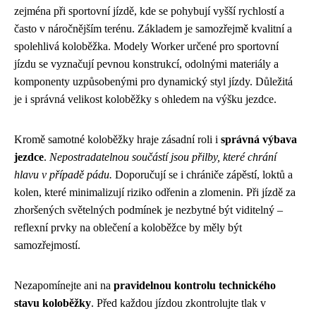
zejména při sportovní jízdě, kde se pohybují vyšší rychlostí a
často v náročnějším terénu. Základem je samozřejmě kvalitní a
spolehlivá koloběžka. Modely Worker určené pro sportovní
jízdu se vyznačují pevnou konstrukcí, odolnými materiály a
komponenty uzpůsobenými pro dynamický styl jízdy. Důležitá
je i správná velikost koloběžky s ohledem na výšku jezdce.
Kromě samotné koloběžky hraje zásadní roli i
správná výbava
jezdce
.
Nepostradatelnou součástí jsou přilby, které chrání
hlavu v případě pádu.
Doporučují se i chrániče zápěstí, loktů a
kolen, které minimalizují riziko odřenin a zlomenin. Při jízdě za
zhoršených světelných podmínek je nezbytné být viditelný –
reflexní prvky na oblečení a koloběžce by měly být
samozřejmostí.
Nezapomínejte ani na
pravidelnou kontrolu technického
stavu koloběžky
. Před každou jízdou zkontrolujte tlak v