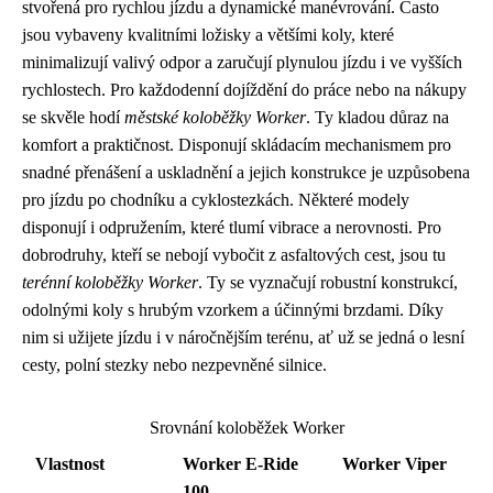
stvořená pro rychlou jízdu a dynamické manévrování. Často
jsou vybaveny kvalitními ložisky a většími koly, které
minimalizují valivý odpor a zaručují plynulou jízdu i ve vyšších
rychlostech. Pro každodenní dojíždění do práce nebo na nákupy
se skvěle hodí
městské koloběžky Worker
. Ty kladou důraz na
komfort a praktičnost. Disponují skládacím mechanismem pro
snadné přenášení a uskladnění a jejich konstrukce je uzpůsobena
pro jízdu po chodníku a cyklostezkách. Některé modely
disponují i odpružením, které tlumí vibrace a nerovnosti. Pro
dobrodruhy, kteří se nebojí vybočit z asfaltových cest, jsou tu
terénní koloběžky Worker
. Ty se vyznačují robustní konstrukcí,
odolnými koly s hrubým vzorkem a účinnými brzdami. Díky
nim si užijete jízdu i v náročnějším terénu, ať už se jedná o lesní
cesty, polní stezky nebo nezpevněné silnice.
Srovnání koloběžek Worker
Vlastnost
Worker E-Ride
Worker Viper
100