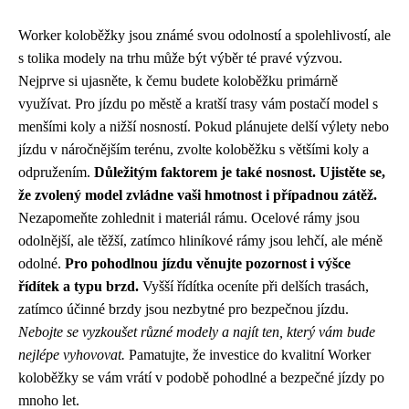
Worker koloběžky jsou známé svou odolností a spolehlivostí, ale
s tolika modely na trhu může být výběr té pravé výzvou.
Nejprve si ujasněte, k čemu budete koloběžku primárně
využívat. Pro jízdu po městě a kratší trasy vám postačí model s
menšími koly a nižší nosností. Pokud plánujete delší výlety nebo
jízdu v náročnějším terénu, zvolte koloběžku s většími koly a
odpružením.
Důležitým faktorem je také nosnost. Ujistěte se,
že zvolený model zvládne vaši hmotnost i případnou zátěž.
Nezapomeňte zohlednit i materiál rámu. Ocelové rámy jsou
odolnější, ale těžší, zatímco hliníkové rámy jsou lehčí, ale méně
odolné.
Pro pohodlnou jízdu věnujte pozornost i výšce
řídítek a typu brzd.
Vyšší řídítka oceníte při delších trasách,
zatímco účinné brzdy jsou nezbytné pro bezpečnou jízdu.
Nebojte se vyzkoušet různé modely a najít ten, který vám bude
nejlépe vyhovovat.
Pamatujte, že investice do kvalitní Worker
koloběžky se vám vrátí v podobě pohodlné a bezpečné jízdy po
mnoho let.