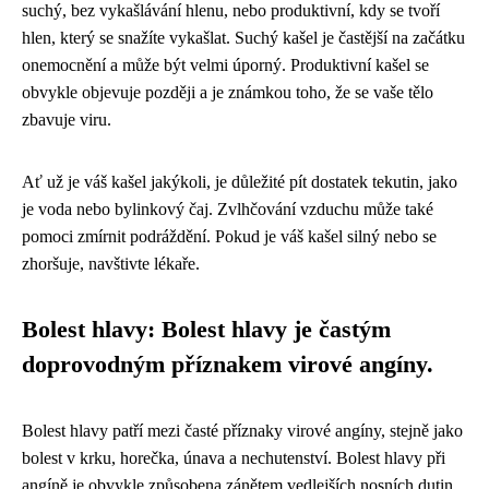
suchý, bez vykašlávání hlenu, nebo produktivní, kdy se tvoří
hlen, který se snažíte vykašlat. Suchý kašel je častější na začátku
onemocnění a může být velmi úporný. Produktivní kašel se
obvykle objevuje později a je známkou toho, že se vaše tělo
zbavuje viru.
Ať už je váš kašel jakýkoli, je důležité pít dostatek tekutin, jako
je voda nebo bylinkový čaj. Zvlhčování vzduchu může také
pomoci zmírnit podráždění. Pokud je váš kašel silný nebo se
zhoršuje, navštivte lékaře.
Bolest hlavy: Bolest hlavy je častým
doprovodným příznakem virové angíny.
Bolest hlavy patří mezi časté příznaky virové angíny, stejně jako
bolest v krku, horečka, únava a nechutenství. Bolest hlavy při
angíně je obvykle způsobena zánětem vedlejších nosních dutin,