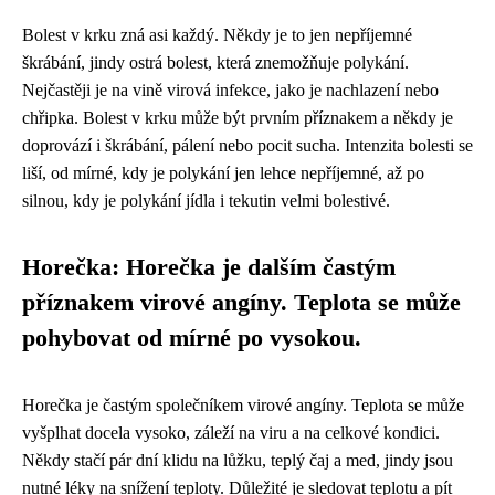
Bolest v krku zná asi každý. Někdy je to jen nepříjemné
škrábání, jindy ostrá bolest, která znemožňuje polykání.
Nejčastěji je na vině virová infekce, jako je nachlazení nebo
chřipka. Bolest v krku může být prvním příznakem a někdy je
doprovází i škrábání, pálení nebo pocit sucha. Intenzita bolesti se
liší, od mírné, kdy je polykání jen lehce nepříjemné, až po
silnou, kdy je polykání jídla i tekutin velmi bolestivé.
Horečka: Horečka je dalším častým
příznakem virové angíny. Teplota se může
pohybovat od mírné po vysokou.
Horečka je častým společníkem virové angíny. Teplota se může
vyšplhat docela vysoko, záleží na viru a na celkové kondici.
Někdy stačí pár dní klidu na lůžku, teplý čaj a med, jindy jsou
nutné léky na snížení teploty. Důležité je sledovat teplotu a pít