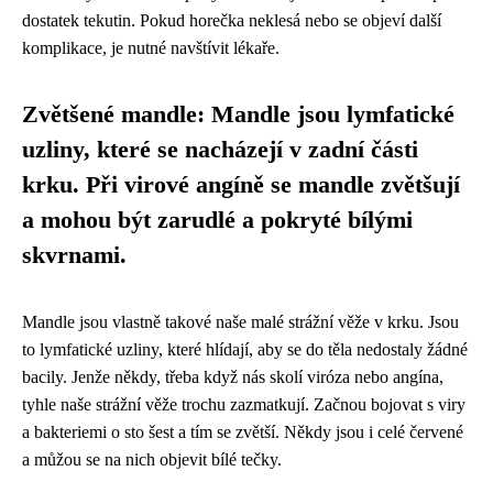
dostatek tekutin. Pokud horečka neklesá nebo se objeví další
komplikace, je nutné navštívit lékaře.
Zvětšené mandle: Mandle jsou lymfatické
uzliny, které se nacházejí v zadní části
krku. Při virové angíně se mandle zvětšují
a mohou být zarudlé a pokryté bílými
skvrnami.
Mandle jsou vlastně takové naše malé strážní věže v krku. Jsou
to lymfatické uzliny, které hlídají, aby se do těla nedostaly žádné
bacily. Jenže někdy, třeba když nás skolí viróza nebo angína,
tyhle naše strážní věže trochu zazmatkují. Začnou bojovat s viry
a bakteriemi o sto šest a tím se zvětší. Někdy jsou i celé červené
a můžou se na nich objevit bílé tečky.