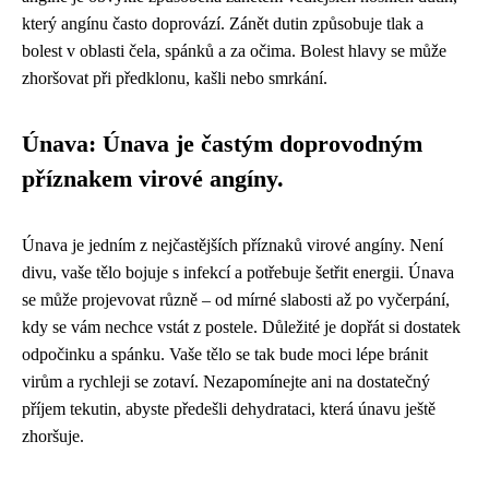
který angínu často doprovází. Zánět dutin způsobuje tlak a
bolest v oblasti čela, spánků a za očima. Bolest hlavy se může
zhoršovat při předklonu, kašli nebo smrkání.
Únava: Únava je častým doprovodným
příznakem virové angíny.
Únava je jedním z nejčastějších příznaků virové angíny. Není
divu, vaše tělo bojuje s infekcí a potřebuje šetřit energii. Únava
se může projevovat různě – od mírné slabosti až po vyčerpání,
kdy se vám nechce vstát z postele. Důležité je dopřát si dostatek
odpočinku a spánku. Vaše tělo se tak bude moci lépe bránit
virům a rychleji se zotaví. Nezapomínejte ani na dostatečný
příjem tekutin, abyste předešli dehydrataci, která únavu ještě
zhoršuje.