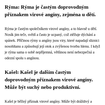
Rýma: Rýma je častým doprovodným
příznakem virové angíny, zejména u dětí.
Rýma je častým společníkem virové angíny, a to hlavně u dětí.
Nosík jim teče, svědí a často je ucpaný, což ztěžuje dýchání a
spánek. Příčinou rýmy u angíny jsou viry, které napadají sliznici
nosohltanu a způsobují její otok a zvýšenou tvorbu hlenu. I když
je rýma sama o sobě nepříjemná, většinou není nebezpečná a
odezní spolu s angínou.
Kašel: Kašel je dalším častým
doprovodným příznakem virové angíny.
Může být suchý nebo produktivní.
Kašel je běžný příznak virové angíny. Může být dráždivý a