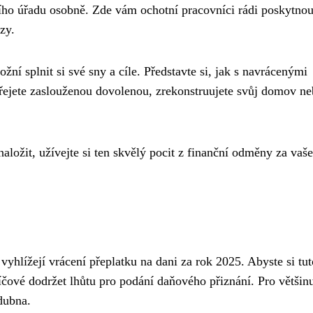
ho úřadu osobně. Zde vám ochotní pracovníci rádi poskytno
zy.
ní splnit si své sny a cíle. Představte si, jak s navrácenými
řejete zaslouženou dovolenou, zrekonstruujete svůj domov n
aložit, užívejte si ten skvělý pocit z finanční odměny za vaše
vyhlížejí vrácení přeplatku na dani za rok 2025. Abyste si tut
klíčové dodržet lhůtu pro podání daňového přiznání. Pro většin
dubna.