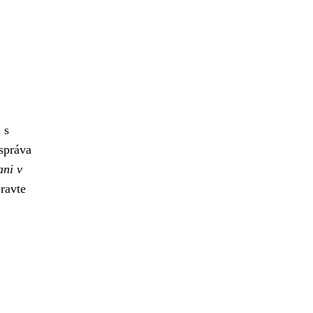
 s
 správa
ani v
pravte