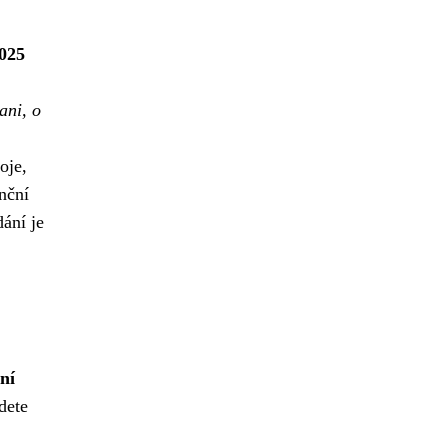
2025
ani, o
oje,
nční
ání je
ní
dete