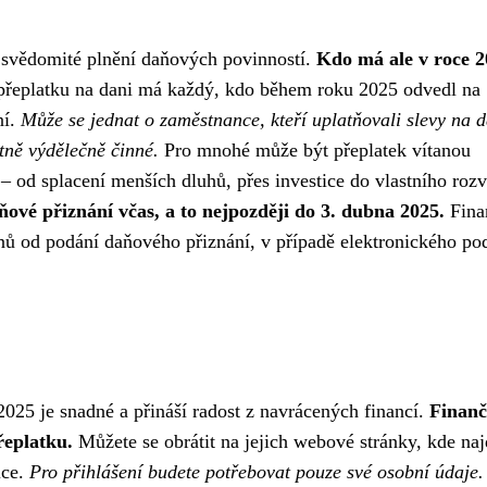
 svědomité plnění daňových povinností.
Kdo má ale v roce 
přeplatku na dani má každý, kdo během roku 2025 odvedl na
ní.
Může se jednat o zaměstnance, kteří uplatňovali slevy na d
tně výdělečně činné.
Pro mnohé může být přeplatek vítanou
– od splacení menších dluhů, přes investice do vlastního rozv
ňové přiznání včas, a to nejpozději do 3. dubna 2025.
Fina
dnů od podání daňového přiznání, v případě elektronického pod
 2025 je snadné a přináší radost z navrácených financí.
Finanč
řeplatku.
Můžete se obrátit na jejich webové stránky, kde naj
ice.
Pro přihlášení budete potřebovat pouze své osobní údaje.