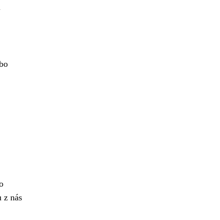
u
ebo
o
u z nás