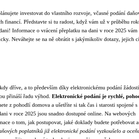
lánujete investovat do vlastního rozvoje, včasné podání daň
ch financí. Představte si tu radost, když vám už v průběhu rok
 dani! Informace o vrácení přeplatku na dani v roce 2025 vám
cky. Neváhejte se na ně obrátit s jakýmikoliv dotazy, jejich c
 kdy dříve, a to především díky elektronickému podání žádosti
ou přináší řadu výhod.
Elektronické podání je rychlé, poho
te z pohodlí domova a ušetříte si tak čas i starosti spojené s
 dani v roce 2025 jsou snadno dostupné online. Na webových
mace o tom, jak postupovat, jaké doklady budete potřebovat a
ových poplatníků již elektronické podání vyzkoušelo a oceň