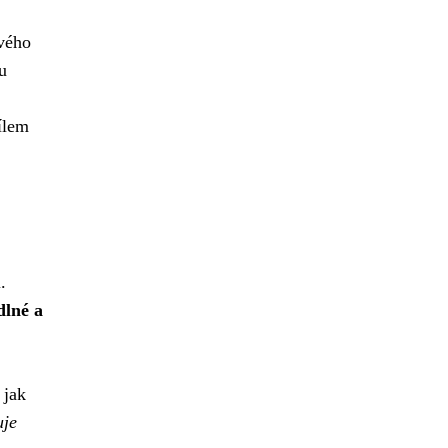
ového
u
ílem
.
dlné a
 jak
uje