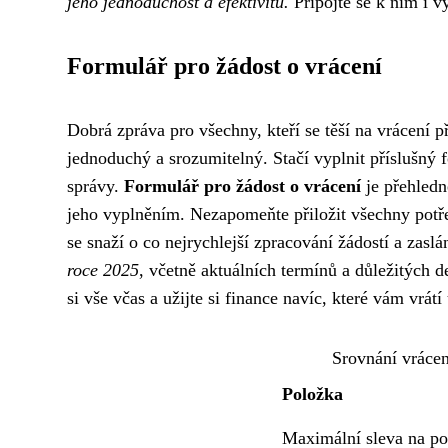
jeho jednoduchost a efektivitu.
Připojte se k nim i v
Formulář pro žádost o vrácení
Dobrá zpráva pro všechny, kteří se těší na vrácení p
jednoduchý a srozumitelný. Stačí vyplnit příslušný 
správy.
Formulář pro žádost o vrácení
je přehledn
jeho vyplněním. Nezapomeňte přiložit všechny potřeb
se snaží o co nejrychlejší zpracování žádostí a zaslá
roce 2025
, včetně aktuálních termínů a důležitých d
si vše včas a užijte si finance navíc, které vám vrátí
Srovnání vrácen
Položka
Maximální sleva na po