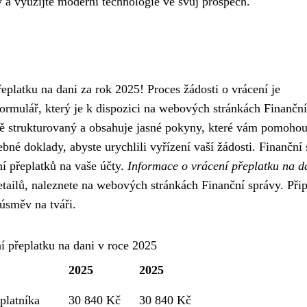
y a využijte moderní technologie ve svůj prospěch.
řeplatku na dani za rok 2025! Proces žádosti o vrácení je
formulář, který je k dispozici na webových stránkách Finanční
ě strukturovaný a obsahuje jasné pokyny, které vám pomohou
né doklady, abyste urychlili vyřízení vaší žádosti. Finanční
ní přeplatků na vaše účty.
Informace o vrácení přeplatku na d
etailů, naleznete na webových stránkách Finanční správy. Při
 úsměv na tváři.
í přeplatku na dani v roce 2025
2025
2025
platníka
30 840 Kč
30 840 Kč