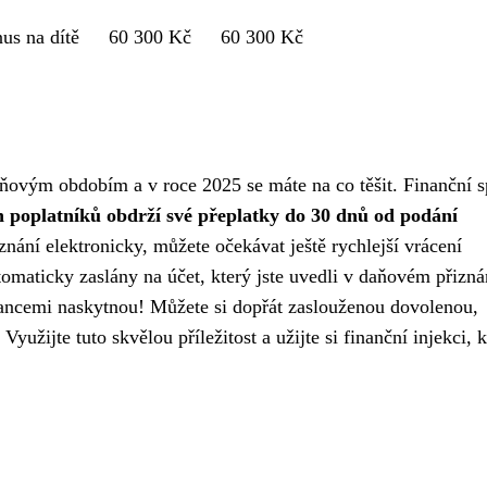
us na dítě
60 300 Kč
60 300 Kč
aňovým obdobím a v roce 2025 se máte na co těšit. Finanční 
h poplatníků obdrží své přeplatky do 30 dnů od podání
iznání elektronicky, můžete očekávat ještě rychlejší vrácení
omaticky zaslány na účet, který jste uvedli v daňovém přizná
nancemi naskytnou! Můžete si dopřát zaslouženou dovolenou,
Využijte tuto skvělou příležitost a užijte si finanční injekci, 