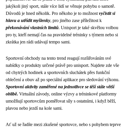
jakýkoli jiný sport, stále více lidí se věnuje pohybu o samotě.
Důvodů je hned několik. Pro někoho je to možnost
vyčistit si
hlavu a utřídit myšlenky
, pro jiného zase příležitost k
překonávání vlastních limitů
. Unisport je také skvělou volbou
pro ty, kteří nemají čas na pravidelné tréninky s týmem nebo si
zkrátka jen rádi udávají tempo sami.
Sportovní obchody na tento trend reagují rozšiřováním své
nabídky o produkty určené právě pro unisport. Najdete zde vše
od chytrých hodinek a sportovních sluchátek přes funkční
oblečení a obuv až po speciální aplikace pro sledování výkonu.
Sportovní aktivity zaměřené na jednotlivce se těší stále větší
oblibě.
Virtuální závody, online výzvy a tréninkové platformy
umožňují sportovcům poměřovat síly s ostatními, i když běží,
plavou nebo jezdí na kole sami.
Ať už se řadíte mezi zkušené sportovce, nebo s pohybem teprve