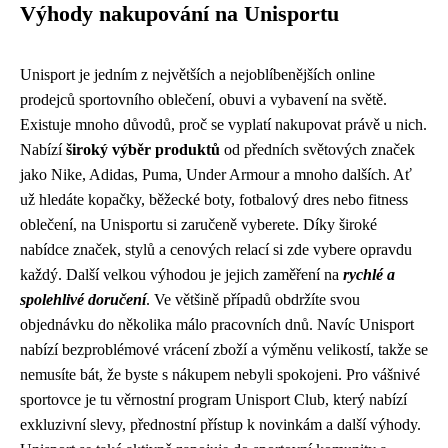
Výhody nakupování na Unisportu
Unisport je jedním z největších a nejoblíbenějších online
prodejců sportovního oblečení, obuvi a vybavení na světě.
Existuje mnoho důvodů, proč se vyplatí nakupovat právě u nich.
Nabízí
široký výběr produktů
od předních světových značek
jako Nike, Adidas, Puma, Under Armour a mnoho dalších. Ať
už hledáte kopačky, běžecké boty, fotbalový dres nebo fitness
oblečení, na Unisportu si zaručeně vyberete. Díky široké
nabídce značek, stylů a cenových relací si zde vybere opravdu
každý. Další velkou výhodou je jejich zaměření na
rychlé a
spolehlivé doručení
. Ve většině případů obdržíte svou
objednávku do několika málo pracovních dnů. Navíc Unisport
nabízí bezproblémové vrácení zboží a výměnu velikostí, takže se
nemusíte bát, že byste s nákupem nebyli spokojeni. Pro vášnivé
sportovce je tu věrnostní program Unisport Club, který nabízí
exkluzivní slevy, přednostní přístup k novinkám a další výhody.