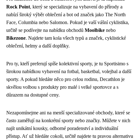
Rock Point
, který se specializuje na vybavení do přírody a
nabízí široký výběr oblečení a bot od značek jako The North
Face, Columbia nebo Salomon. Pokud je vaší vášní cyklistika,
určitě se podívejte na nabídku obchodů
Moolbike
nebo
Bikezone
. Najdete tam kola všech typů a značek, cyklistické
oblečení, helmy a další doplňky.
Pro ty, kteří preferují spíše kolektivní sporty, je tu Sportisimo s
širokou nabídkou vybavení na fotbal, basketbal, volejbal a další
sporty. A pokud hledáte něco pro celou rodinu, Decathlon je
skvělou volbou s produkty pro malé i velké sportovce a s
důrazem na dostupné ceny.
Nezapomínejme ani na menší specializované obchody, které se
často zaměřují na konkrétní sporty nebo značky. Můžete v nich
najít unikátní kousky, odborné poradenství a individuální
přístup. Ať už hledáte cokoli, určitě najdete tu pravou alternativu