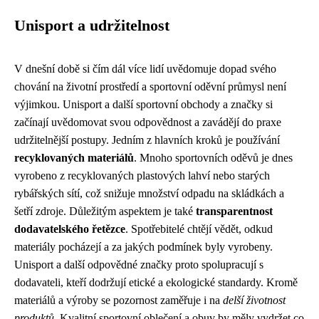
Unisport a udržitelnost
V dnešní době si čím dál více lidí uvědomuje dopad svého
chování na životní prostředí a sportovní oděvní průmysl není
výjimkou. Unisport a další sportovní obchody a značky si
začínají uvědomovat svou odpovědnost a zavádějí do praxe
udržitelnější postupy. Jedním z hlavních kroků je používání
recyklovaných materiálů
. Mnoho sportovních oděvů je dnes
vyrobeno z recyklovaných plastových lahví nebo starých
rybářských sítí, což snižuje množství odpadu na skládkách a
šetří zdroje. Důležitým aspektem je také
transparentnost
dodavatelského řetězce
. Spotřebitelé chtějí vědět, odkud
materiály pocházejí a za jakých podmínek byly vyrobeny.
Unisport a další odpovědné značky proto spolupracují s
dodavateli, kteří dodržují etické a ekologické standardy. Kromě
materiálů a výroby se pozornost zaměřuje i na
delší životnost
produktů
. Kvalitní sportovní oblečení a obuv by měly vydržet co