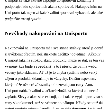
Unisport se také aktivně zapojuje do sportovní komunity a
podporuje řadu sportovních akcí a sportovců. Nakupováním na
Unisportu tak nejen získáte kvalitní sportovní vybavení, ale také
podpoříte rozvoj sportu
.
Nevýhody nakupování na Unisportu
Nakupování na Unisportu má i své stinné stránky, které je dobré
si uvědomit předtím, než stisknete tlačítko "objednat". Ačkoliv
Unisport láká na širokou škálu produktů, může se stát, že ten váš
vysněný kus bude
vyprodaný
, a to i přesto, že byl na webu
vedený jako skladem. Ať už je to chyba systému nebo velký
zájem o produkt, zklamání je to vždycky. Dalším aspektem,
který může některé zákazníky odrazovat, jsou
ceny
. Ano,
Unisport nabízí kvalitní značkové zboží, za které si ale nechá
zaplatit. Slevy a akce sice existují, ale i tak se vyplatí porovnat si
ceny s konkurencí, než se vrhnete do nákupu. Někdy se totiž dá
stejný produkt sehnat i levněji. A co se týče
dopravy
, i tady má