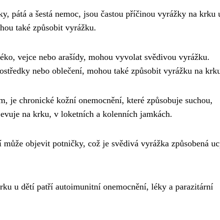
ky, pátá a šestá nemoc, jsou častou příčinou vyrážky na krku u
ohou také způsobit vyrážku.
mléko, vejce nebo arašídy, mohou vyvolat svědivou vyrážku.
prostředky nebo oblečení, mohou také způsobit vyrážku na krk
m, je chronické kožní onemocnění, které způsobuje suchou,
evuje na krku, v loketních a kolenních jamkách.
í může objevit potničky, což je svědivá vyrážka způsobená u
rku u dětí patří autoimunitní onemocnění, léky a parazitární