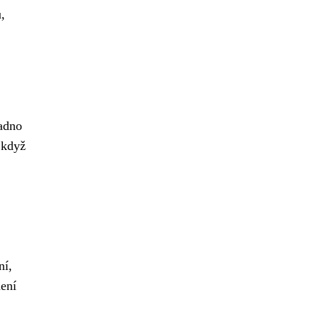
,
nadno
 když
ní,
mení