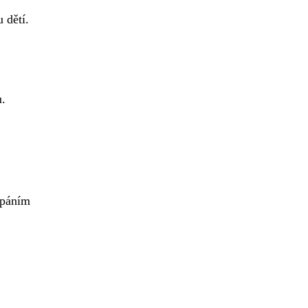
 dětí.
u.
cpáním