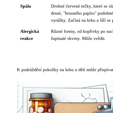
Spála
Drobné červené tečky, které se sl
drsné, "brusného papíru" podobn
vyrážky. Začíná na krku a šíří se 
Alergická
Různé formy, od kopřivky po suc
reakce
šupinaté skvrny. Může svědit.
K podráždění pokožky na krku u dětí může přispívat i