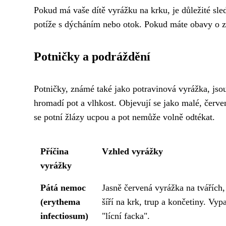
Pokud má vaše dítě vyrážku na krku, je důležité sle
potíže s dýcháním nebo otok. Pokud máte obavy o z
Potničky a podráždění
Potničky, známé také jako potravinová vyrážka, jso
hromadí pot a vlhkost. Objevují se jako malé, červe
se potní žlázy ucpou a pot nemůže volně odtékat.
Příčina
Vzhled vyrážky
vyrážky
Pátá nemoc
Jasně červená vyrážka na tvářích,
(erythema
šíří na krk, trup a končetiny. Vyp
infectiosum)
"lícní facka".