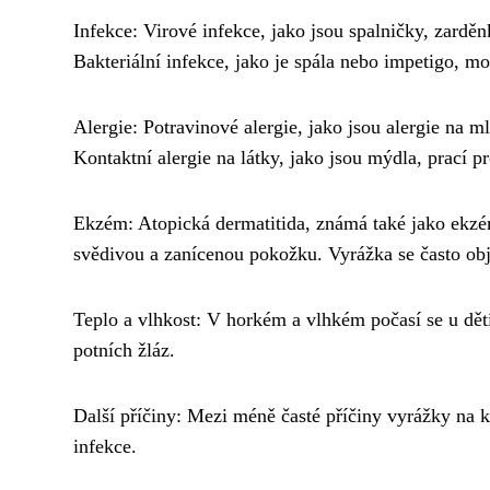
Infekce: Virové infekce, jako jsou spalničky, zarděn
Bakteriální infekce, jako je spála nebo impetigo, m
Alergie: Potravinové alergie, jako jsou alergie na 
Kontaktní alergie na látky, jako jsou mýdla, prací 
Ekzém: Atopická dermatitida, známá také jako ekzé
svědivou a zanícenou pokožku. Vyrážka se často obj
Teplo a vlhkost: V horkém a vlhkém počasí se u dět
potních žláz.
Další příčiny: Mezi méně časté příčiny vyrážky na k
infekce.