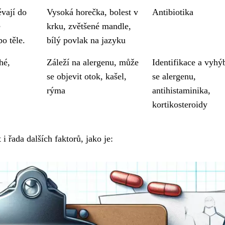
évají do
Vysoká horečka, bolest v
Antibiotika
é
krku, zvětšené mandle,
po těle.
bílý povlak na jazyku
hé,
Záleží na alergenu, může
Identifikace a vyhý
se objevit otok, kašel,
se alergenu,
rýma
antihistaminika,
kortikosteroidy
 řada dalších faktorů, jako je: