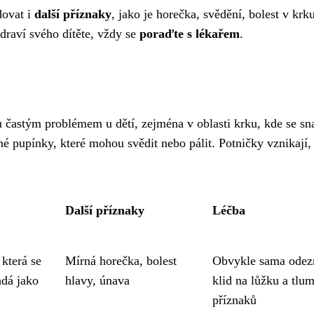
dovat i
další příznaky
, jako je horečka, svědění, bolest v krku
draví svého dítěte, vždy se
poraďte s lékařem
.
u častým problémem u dětí, zejména v oblasti krku, kde se s
né pupínky, které mohou svědit nebo pálit. Potničky vznikají,
Další příznaky
Léčba
 která se
Mírná horečka, bolest
Obvykle sama odez
adá jako
hlavy, únava
klid na lůžku a tlu
příznaků