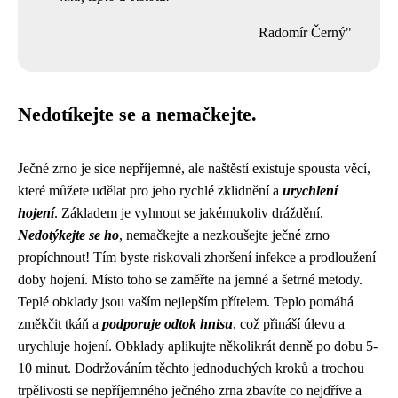
Radomír Černý"
Nedotíkejte se a nemačkejte.
Ječné zrno je sice nepříjemné, ale naštěstí existuje spousta věcí,
které můžete udělat pro jeho rychlé zklidnění a
urychlení
hojení
. Základem je vyhnout se jakémukoliv dráždění.
Nedotýkejte se ho
, nemačkejte a nezkoušejte ječné zrno
propíchnout! Tím byste riskovali zhoršení infekce a prodloužení
doby hojení. Místo toho se zaměřte na jemné a šetrné metody.
Teplé obklady jsou vaším nejlepším přítelem. Teplo pomáhá
změkčit tkáň a
podporuje odtok hnisu
, což přináší úlevu a
urychluje hojení. Obklady aplikujte několikrát denně po dobu 5-
10 minut. Dodržováním těchto jednoduchých kroků a trochou
trpělivosti se nepříjemného ječného zrna zbavíte co nejdříve a