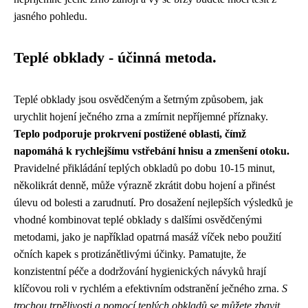
jasného pohledu.
Teplé obklady - účinná metoda.
Teplé obklady jsou osvědčeným a šetrným způsobem, jak
urychlit hojení ječného zrna a zmírnit nepříjemné příznaky.
Teplo podporuje prokrvení postižené oblasti, čímž
napomáhá k rychlejšímu vstřebání hnisu a zmenšení otoku.
Pravidelné přikládání teplých obkladů po dobu 10-15 minut,
několikrát denně, může výrazně zkrátit dobu hojení a přinést
úlevu od bolesti a zarudnutí. Pro dosažení nejlepších výsledků je
vhodné kombinovat teplé obklady s dalšími osvědčenými
metodami, jako je například opatrná masáž víček nebo použití
očních kapek s protizánětlivými účinky. Pamatujte, že
konzistentní péče a dodržování hygienických návyků hrají
klíčovou roli v rychlém a efektivním odstranění ječného zrna.
S
trochou trpělivosti a pomocí teplých obkladů se můžete zbavit