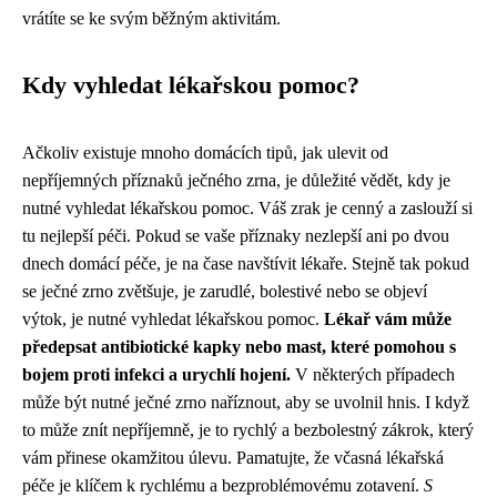
vrátíte se ke svým běžným aktivitám.
Kdy vyhledat lékařskou pomoc?
Ačkoliv existuje mnoho domácích tipů, jak ulevit od
nepříjemných příznaků ječného zrna, je důležité vědět, kdy je
nutné vyhledat lékařskou pomoc. Váš zrak je cenný a zaslouží si
tu nejlepší péči. Pokud se vaše příznaky nezlepší ani po dvou
dnech domácí péče, je na čase navštívit lékaře. Stejně tak pokud
se ječné zrno zvětšuje, je zarudlé, bolestivé nebo se objeví
výtok, je nutné vyhledat lékařskou pomoc.
Lékař vám může
předepsat antibiotické kapky nebo mast, které pomohou s
bojem proti infekci a urychlí hojení.
V některých případech
může být nutné ječné zrno naříznout, aby se uvolnil hnis. I když
to může znít nepříjemně, je to rychlý a bezbolestný zákrok, který
vám přinese okamžitou úlevu. Pamatujte, že včasná lékařská
péče je klíčem k rychlému a bezproblémovému zotavení.
S