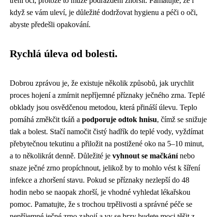
tření očí, protože to může podráždění zhoršit. Pamatujte, že i
když se vám uleví, je důležité dodržovat hygienu a péči o oči,
abyste předešli opakování.
Rychlá úleva od bolesti.
Dobrou zprávou je, že existuje několik způsobů, jak urychlit
proces hojení a zmírnit nepříjemné příznaky ječného zrna. Teplé
obklady jsou osvědčenou metodou, která přináší úlevu. Teplo
pomáhá změkčit tkáň a
podporuje odtok hnisu
, čímž se snižuje
tlak a bolest. Stačí namočit čistý hadřík do teplé vody, vyždímat
přebytečnou tekutinu a přiložit na postižené oko na 5–10 minut,
a to několikrát denně. Důležité je
vyhnout se mačkání
nebo
snaze ječné zrno propíchnout, jelikož by to mohlo vést k šíření
infekce a zhoršení stavu. Pokud se příznaky nezlepší do 48
hodin nebo se naopak zhorší, je vhodné vyhledat lékařskou
pomoc. Pamatujte, že s trochou trpělivosti a správné péče se
nepříjemné ječné zrno zahojí a vy se brzy budete moci těšit z