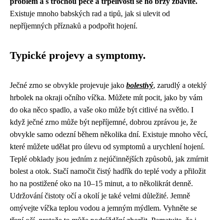
problém a s trochou péče a trpělivosti se ho brzy zbavíte.
Existuje mnoho babských rad a tipů, jak si ulevit od
nepříjemných příznaků a podpořit hojení.
Typické projevy a symptomy.
Ječné zrno se obvykle projevuje jako
bolestivý
, zarudlý a oteklý
hrbolek na okraji očního víčka. Můžete mít pocit, jako by vám
do oka něco spadlo, a vaše oko může být citlivé na světlo. I
když ječné zrno může být nepříjemné, dobrou zprávou je, že
obvykle samo odezní během několika dní. Existuje mnoho věcí,
které můžete udělat pro úlevu od symptomů a urychlení hojení.
Teplé obklady jsou jedním z nejúčinnějších způsobů, jak zmírnit
bolest a otok. Stačí namočit čistý hadřík do teplé vody a přiložit
ho na postižené oko na 10–15 minut, a to několikrát denně.
Udržování čistoty očí a okolí je také velmi důležité. Jemně
omývejte víčka teplou vodou a jemným mýdlem. Vyhněte se