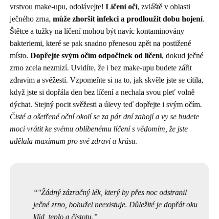
vrstvou make-upu, odolávejte!
Líčení očí
, zvláště v oblasti
ječného zrna,
může zhoršit infekci a prodloužit dobu hojení
.
Štětce a tužky na líčení mohou být navíc kontaminovány
bakteriemi, které se pak snadno přenesou zpět na postižené
místo.
Dopřejte svým očím odpočinek od líčení
, dokud ječné
zrno zcela nezmizí. Uvidíte, že i bez make-upu budete zářit
zdravím a svěžestí. Vzpomeňte si na to, jak skvěle jste se cítila,
když jste si dopřála den bez líčení a nechala svou pleť volně
dýchat. Stejný pocit svěžesti a úlevy teď dopřejte i svým očím.
Čisté a ošetřené oční okolí se za pár dní zahojí a vy se budete
moci vrátit ke svému oblíbenému líčení s vědomím, že jste
udělala maximum pro své zdraví a krásu.
"Žádný zázračný lék, který by přes noc odstranil
ječné zrno, bohužel neexistuje. Důležité je dopřát oku
klid, teplo a čistotu.