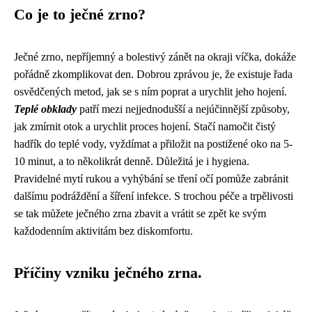
Co je to ječné zrno?
Ječné zrno, nepříjemný a bolestivý zánět na okraji víčka, dokáže
pořádně zkomplikovat den. Dobrou zprávou je, že existuje řada
osvědčených metod, jak se s ním poprat a urychlit jeho hojení.
Teplé obklady
patří mezi nejjednodušší a nejúčinnější způsoby,
jak zmírnit otok a urychlit proces hojení. Stačí namočit čistý
hadřík do teplé vody, vyždímat a přiložit na postižené oko na 5-
10 minut, a to několikrát denně. Důležitá je i hygiena.
Pravidelné mytí rukou a vyhýbání se tření očí pomůže zabránit
dalšímu podráždění a šíření infekce. S trochou péče a trpělivosti
se tak můžete ječného zrna zbavit a vrátit se zpět ke svým
každodenním aktivitám bez diskomfortu.
Příčiny vzniku ječného zrna.