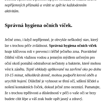
nepříjemných příznaků a vrátit se zpět ke každodenním
aktivitám.
Správná hygiena očních víček.
Ječné zrno, i když nepříjemné, je obvykle neškodný stav, který
lze s trochou péče zvládnout.
Správná hygiena očních víček
hraje klíčovou roli v prevenci i léčbě ječného zrna. Pravidelné
čištění víček vlažnou vodou a jemným mýdlem určeným pro
oční okolí pomáhá odstraňovat nečistoty a bakterie, které mohou
vést k zánětu.
Teplé obklady aplikované na zavřené oko po dobu
10-15 minut, několikrát denně, mohou podpořit krevní oběh a
urychlit hojení.
Důležité je vyhnout se tření očí, sdílení líčidel a
nošení kontaktních čoček, dokud ječné zrno nezmizí. Pamatujte,
že s trochou trpělivosti a důsledností v péči o vaše oči se brzy
budete cítit lépe a váš zrak bude opět jasný a zdravý.