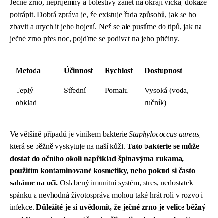
Ječné zrno, nepříjemný a bolestivý zánět na okraji víčka, dokáže
potrápit. Dobrá zpráva je, že existuje řada způsobů, jak se ho
zbavit a urychlit jeho hojení. Než se ale pustíme do tipů, jak na
ječné zrno přes noc, pojďme se podívat na jeho příčiny.
Metoda
Účinnost
Rychlost
Dostupnost
Teplý
Střední
Pomalu
Vysoká (voda,
obklad
ručník)
Ve většině případů je viníkem bakterie
Staphylococcus aureus
,
která se běžně vyskytuje na naší kůži.
Tato bakterie se může
dostat do očního okolí například špinavýma rukama,
použitím kontaminované kosmetiky, nebo pokud si často
saháme na oči.
Oslabený imunitní systém, stres, nedostatek
spánku a nevhodná životospráva mohou také hrát roli v rozvoji
infekce.
Důležité je si uvědomit, že ječné zrno je velice běžný