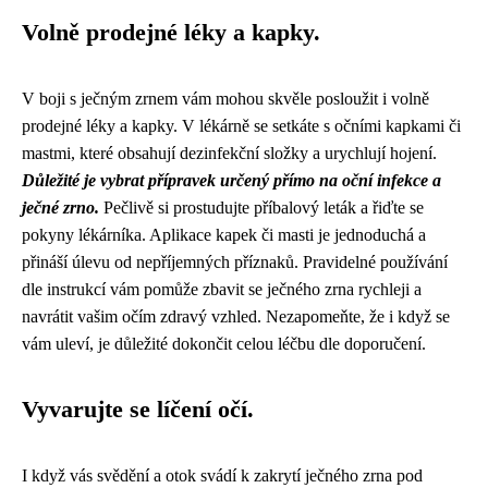
Volně prodejné léky a kapky.
V boji s ječným zrnem vám mohou skvěle posloužit i volně
prodejné léky a kapky. V lékárně se setkáte s očními kapkami či
mastmi, které obsahují dezinfekční složky a urychlují hojení.
Důležité je vybrat přípravek určený přímo na oční infekce a
ječné zrno.
Pečlivě si prostudujte příbalový leták a řiďte se
pokyny lékárníka. Aplikace kapek či masti je jednoduchá a
přináší úlevu od nepříjemných příznaků. Pravidelné používání
dle instrukcí vám pomůže zbavit se ječného zrna rychleji a
navrátit vašim očím zdravý vzhled. Nezapomeňte, že i když se
vám uleví, je důležité dokončit celou léčbu dle doporučení.
Vyvarujte se líčení očí.
I když vás svědění a otok svádí k zakrytí ječného zrna pod