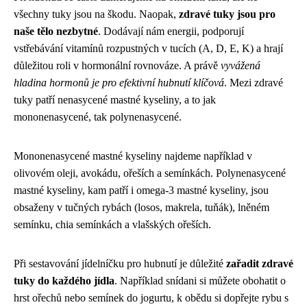
všechny tuky jsou na škodu. Naopak,
zdravé tuky jsou pro
naše tělo nezbytné
. Dodávají nám energii, podporují
vstřebávání vitamínů rozpustných v tucích (A, D, E, K) a hrají
důležitou roli v hormonální rovnováze. A právě
vyvážená
hladina hormonů je pro efektivní hubnutí klíčová
. Mezi zdravé
tuky patří nenasycené mastné kyseliny, a to jak
mononenasycené, tak polynenasycené.
Mononenasycené mastné kyseliny najdeme například v
olivovém oleji, avokádu, ořeších a semínkách. Polynenasycené
mastné kyseliny, kam patří i omega-3 mastné kyseliny, jsou
obsaženy v tučných rybách (losos, makrela, tuňák), lněném
semínku, chia semínkách a vlašských ořeších.
Při sestavování jídelníčku pro hubnutí je důležité
zařadit zdravé
tuky do každého jídla
. Například snídani si můžete obohatit o
hrst ořechů nebo semínek do jogurtu, k obědu si dopřejte rybu s