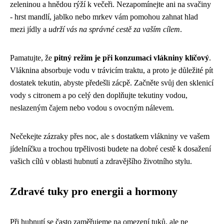
zeleninou a hnědou rýží k večeři. Nezapomínejte ani na svačiny
- hrst mandlí, jablko nebo mrkev vám pomohou zahnat hlad
mezi jídly a
udrží vás na správné cestě za vaším cílem
.
Pamatujte, že
pitný režim je při konzumaci vlákniny klíčový
.
Vláknina absorbuje vodu v trávicím traktu, a proto je důležité pít
dostatek tekutin, abyste předešli zácpě. Začněte svůj den sklenicí
vody s citronem a po celý den doplňujte tekutiny vodou,
neslazeným čajem nebo vodou s ovocným nálevem.
Nečekejte zázraky přes noc, ale s dostatkem vlákniny ve vašem
jídelníčku a trochou trpělivosti budete na dobré cestě k dosažení
vašich cílů v oblasti hubnutí a zdravějšího životního stylu.
Zdravé tuky pro energii a hormony
Při hubnutí se často zaměřujeme na omezení tuků, ale ne