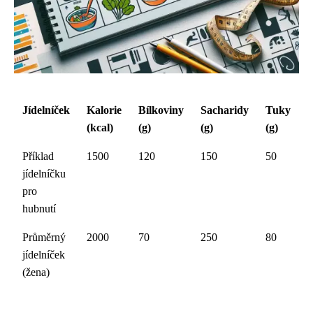
Jídelníček
Kalorie
Bílkoviny
Sacharidy
Tuky
(kcal)
(g)
(g)
(g)
Příklad
1500
120
150
50
jídelníčku
pro
hubnutí
Průměrný
2000
70
250
80
jídelníček
(žena)