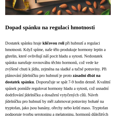
Dopad spánku na regulaci hmotnosti
Dostatek spánku hraje
klíčovou roli
při hubnutí a regulaci
hmotnosti. Když spíme, naše tělo produkuje hormony leptin a
ghrelin, které ovlivňují náš pocit hladu a sytosti. Nedostatek
spánku narušuje rovnováhu těchto hormonů, což vede ke
zvýšené chuti k jídlu, zejména na sladké a tučné potraviny. Při
plánování jídelníčku pro hubnutí je proto
zásadní dbát na
dostatek spánku
. Doporučuje se spát 7-9 hodin denně. Kvalitní
spánek pomůže regulovat hormony hladu a sytosti, což usnadní
dodržování jídelníčku a dosažení vytyčených cílů. Návrh
jídelníčku pro hubnutí by měl zahrnovat potraviny bohaté na
tryptofan, jako jsou banány, ořechy nebo krůtí maso. Tryptofan
podporuje tvorbu serotoninu a melatoninu, hormonů důležitých