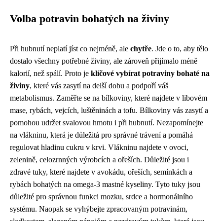
Volba potravin bohatých na živiny
Při hubnutí neplatí jíst co nejméně, ale
chytře
. Jde o to, aby tělo
dostalo všechny potřebné živiny, ale zároveň přijímalo méně
kalorií, než spálí. Proto je
klíčové vybírat potraviny bohaté na
živiny
, které vás zasytí na delší dobu a podpoří váš
metabolismus. Zaměřte se na bílkoviny, které najdete v libovém
mase, rybách, vejcích, luštěninách a tofu. Bílkoviny vás zasytí a
pomohou udržet svalovou hmotu i při hubnutí. Nezapomínejte
na vlákninu, která je důležitá pro správné trávení a pomáhá
regulovat hladinu cukru v krvi. Vlákninu najdete v ovoci,
zelenině, celozrnných výrobcích a ořeších. Důležité jsou i
zdravé tuky, které najdete v avokádu, ořeších, semínkách a
rybách bohatých na omega-3 mastné kyseliny. Tyto tuky jsou
důležité pro správnou funkci mozku, srdce a hormonálního
systému. Naopak se vyhýbejte zpracovaným potravinám,