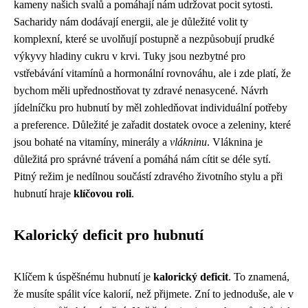
kameny našich svalů a pomáhají nám udržovat pocit sytosti.
Sacharidy nám dodávají energii, ale je důležité volit ty
komplexní, které se uvolňují postupně a nezpůsobují prudké
výkyvy hladiny cukru v krvi. Tuky jsou nezbytné pro
vstřebávání vitamínů a hormonální rovnováhu, ale i zde platí, že
bychom měli upřednostňovat ty zdravé nenasycené. Návrh
jídelníčku pro hubnutí by měl zohledňovat individuální potřeby
a preference. Důležité je zařadit dostatek ovoce a zeleniny, které
jsou bohaté na vitamíny, minerály a
vlákninu
. Vláknina je
důležitá pro správné trávení a pomáhá nám cítit se déle sytí.
Pitný režim je nedílnou součástí zdravého životního stylu a při
hubnutí hraje
klíčovou roli
.
Kalorický deficit pro hubnutí
Klíčem k úspěšnému hubnutí je
kalorický deficit
. To znamená,
že musíte spálit více kalorií, než přijmete. Zní to jednoduše, ale v