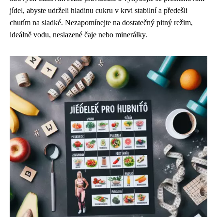
jídel, abyste udrželi hladinu cukru v krvi stabilní a předešli
chutím na sladké. Nezapomínejte na dostatečný pitný režim,
ideálně vodu, neslazené čaje nebo minerálky.