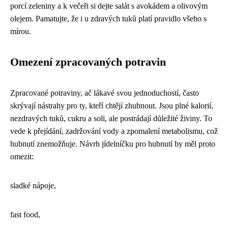
porcí zeleniny a k večeři si dejte salát s avokádem a olivovým
olejem. Pamatujte, že i u zdravých tuků platí pravidlo všeho s
mírou.
Omezení zpracovaných potravin
Zpracované potraviny, ač lákavé svou jednoduchostí, často
skrývají nástrahy pro ty, kteří chtějí zhubnout. Jsou plné kalorií,
nezdravých tuků, cukru a soli, ale postrádají důležité živiny. To
vede k přejídání, zadržování vody a zpomalení metabolismu, což
hubnutí znemožňuje. Návrh jídelníčku pro hubnutí by měl proto
omezit:
sladké nápoje,
fast food,