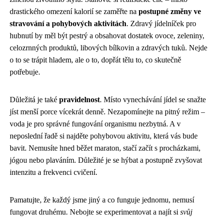
drastického omezení kalorií se zaměřte na
postupné změny ve
stravování a pohybových aktivitách
. Zdravý jídelníček pro
hubnutí by měl být pestrý a obsahovat dostatek ovoce, zeleniny,
celozrnných produktů, libových bílkovin a zdravých tuků. Nejde
o to se trápit hladem, ale o to, dopřát tělu to, co skutečně
potřebuje.
Důležitá je také
pravidelnost
. Místo vynechávání jídel se snažte
jíst menší porce vícekrát denně. Nezapomínejte na pitný režim –
voda je pro správné fungování organismu nezbytná. A v
neposlední řadě si najděte pohybovou aktivitu, která vás bude
bavit. Nemusíte hned běžet maraton, stačí začít s procházkami,
jógou nebo plaváním. Důležité je se hýbat a postupně zvyšovat
intenzitu a frekvenci cvičení.
Pamatujte, že každý jsme jiný a co funguje jednomu, nemusí
fungovat druhému. Nebojte se experimentovat a najít si
svůj