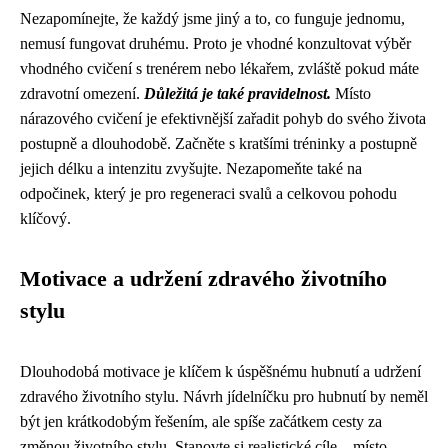
Nezapomínejte, že každý jsme jiný a to, co funguje jednomu,
nemusí fungovat druhému. Proto je vhodné konzultovat výběr
vhodného cvičení s trenérem nebo lékařem, zvláště pokud máte
zdravotní omezení.
Důležitá je také pravidelnost.
Místo
nárazového cvičení je efektivnější zařadit pohyb do svého života
postupně a dlouhodobě. Začněte s kratšími tréninky a postupně
jejich délku a intenzitu zvyšujte. Nezapomeňte také na
odpočinek, který je pro regeneraci svalů a celkovou pohodu
klíčový.
Motivace a udržení zdravého životního
stylu
Dlouhodobá motivace je klíčem k úspěšnému hubnutí a udržení
zdravého životního stylu. Návrh jídelníčku pro hubnutí by neměl
být jen krátkodobým řešením, ale spíše začátkem cesty za
změnou životního stylu. Stanovte si realistické cíle – místo