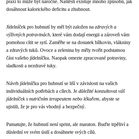
praxi to může být náročné. Naštěstí existuje mnoho způsobů, jak
dosáhnout kalorického deficitu a zhubnout.
Jídelníček pro hubnutí by měl být založen na
zdravých a
výživných potravinách
, které vám dodají energii a zároveň vám
pomohou cítit se sytí. Zaměřte se na dostatek bílkovin, vlákniny
a zdravých tuků. Ovoce a zelenina by měly tvořit podstatnou
část vašeho jídelníčku. Naopak omezte zpracované potraviny,
sladkosti a nezdravé tuky.
Návrh jídelníčku pro hubnutí se liší v závislosti na vašich
individuálních potřebách a cílech. Je
důležité konzultovat váš
jídelníček s nutričním terapeutem nebo lékařem
, abyste se
ujistili, že je pro vás vhodný a bezpečný.
Pamatujte, že hubnutí není sprint, ale maraton. Buďte trpěliví a
důslední ve svém úsilí a dosáhnete svých cílů.