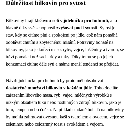
Důležitost bílkovin pro sytost
Bílkoviny hrají
klíčovou roli v jídelníčku pro hubnutí
, a to
hlavně díky své schopnosti
zvyšovat pocit sytosti
. Sytost je
stav, kdy se cítíme plní a spokojení po jídle, což nám pomáhá
odolávat chutím a zbytečnému mlsání. Potraviny bohaté na
bílkoviny, jako je kuřecí maso, ryby, vejce, luštěniny a tvaroh, se
tráví pomaleji než sacharidy a tuky. Díky tomu se po jejich
konzumaci cítíme déle sytí a máme menší tendenci se přejídat.
Návrh jídelníčku pro hubnutí by proto měl obsahovat
dostatečné množství bílkovin v každém jídle
. Toho docílíte
zařazením libového masa, ryb, vajec, mléčných výrobků s
nízkým obsahem tuku nebo rostlinných zdrojů bílkovin, jako je
tofu, tempeh nebo čočka. Například snídaně bohatá na bílkoviny
by mohla zahrnovat ovesnou kaši s tvarohem a ovocem, vejce se
zeleninou nebo celozrnný toast s avokádem a vejcem.