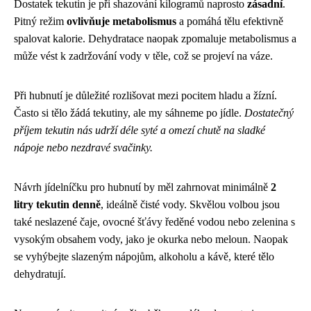
Dostatek tekutin je při shazování kilogramů naprosto
zásadní
.
Pitný režim
ovlivňuje metabolismus
a pomáhá tělu efektivně
spalovat kalorie. Dehydratace naopak zpomaluje metabolismus a
může vést k zadržování vody v těle, což se projeví na váze.
Při hubnutí je důležité rozlišovat mezi pocitem hladu a žízní.
Často si tělo žádá tekutiny, ale my sáhneme po jídle.
Dostatečný
příjem tekutin nás udrží déle syté a omezí chutě na sladké
nápoje nebo nezdravé svačinky.
Návrh jídelníčku pro hubnutí by měl zahrnovat minimálně
2
litry tekutin denně
, ideálně čisté vody. Skvělou volbou jsou
také neslazené čaje, ovocné šťávy ředěné vodou nebo zelenina s
vysokým obsahem vody, jako je okurka nebo meloun. Naopak
se vyhýbejte slazeným nápojům, alkoholu a kávě, které tělo
dehydratují.