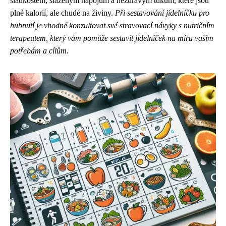
sladkostem, slazeným nápojům a nezdravým tukům, které jsou
plné kalorií, ale chudé na živiny.
Při sestavování jídelníčku pro
hubnutí je vhodné konzultovat své stravovací návyky s nutričním
terapeutem, který vám pomůže sestavit jídelníček na míru vašim
potřebám a cílům.