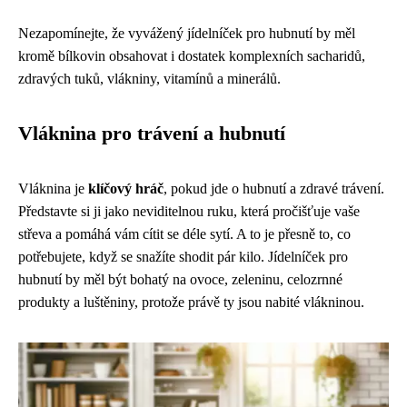
Nezapomínejte, že vyvážený jídelníček pro hubnutí by měl
kromě bílkovin obsahovat i dostatek komplexních sacharidů,
zdravých tuků, vlákniny, vitamínů a minerálů.
Vláknina pro trávení a hubnutí
Vláknina je
klíčový hráč
, pokud jde o hubnutí a zdravé trávení.
Představte si ji jako neviditelnou ruku, která pročišťuje vaše
střeva a pomáhá vám cítit se déle sytí. A to je přesně to, co
potřebujete, když se snažíte shodit pár kilo. Jídelníček pro
hubnutí by měl být bohatý na ovoce, zeleninu, celozrnné
produkty a luštěniny, protože právě ty jsou nabité vlákninou.