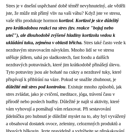
Stres je v dnešní uspěchané době téměř nevyhnutelný, ale věděli
jste, že může mít přímý vliv na vaši váhu? Když jste ve stresu,
vaše tělo produkuje hormon
kortizol
.
Kortizol je sice důležitý
pro krátkodobou reakci na stres (tzv. reakce "bojuj nebo
uteč"), ale dlouhodobě zvýšené hladiny kortizolu vedou k
ukládání tuku, zejména v oblasti břicha.
Stres také často vede k
nezdravým stravovacím návykům. Mnoho lidí se ve stresu
utěšuje jídlem, sahá po sladkostech, fast foodu a dalších
nezdravých potravinách, které jim krátkodobě přinášejí úlevu.
Tyto potraviny jsou ale bohaté na cukry a nezdravé tuky, které
přispívají k přibírání na váze. Pokud se snažíte zhubnout, je
důležité mít stres pod kontrolou
. Existuje mnoho způsobů, jak
stres zvládat, jako je cvičení, meditace, jóga, trávení času v
přírodě nebo poslech hudby. Důležité je najít si aktivity, které
vám vyhovují a pomáhají vám relaxovat. Při sestavování
jídelníčku pro hubnutí je důležité myslet na to, aby byl vyvážený
a obsahoval dostatek ovoce, zeleniny, celozrnných produktů a
libových bílkovin. Jezte pravidelně a vyhýbejte se přeskakování