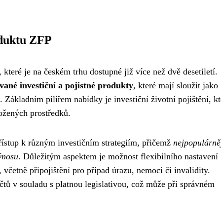
oduktu ZFP
které je na českém trhu dostupné již více než dvě desetiletí.
ané investiční a pojistné produkty
, které mají sloužit jako
 Základním pilířem nabídky je investiční životní pojištění, kt
ožených prostředků.
řístup k různým investičním strategiím, přičemž
nejpopulárně
ýnosu
. Důležitým aspektem je možnost flexibilního nastavení
 včetně připojištění pro případ úrazu, nemoci či invalidity.
tů v souladu s platnou legislativou, což může při správném