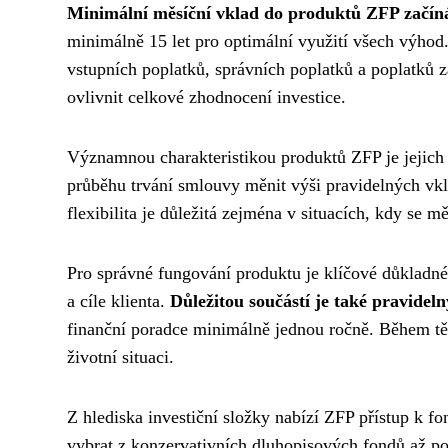
Minimální měsíční vklad do produktů ZFP začín
minimálně 15 let pro optimální využití všech výhod.
vstupních poplatků, správních poplatků a poplatků
ovlivnit celkové zhodnocení investice.
Významnou charakteristikou produktů ZFP je jejic
průběhu trvání smlouvy měnit výši pravidelných vklad
flexibilita je důležitá zejména v situacích, kdy se m
Pro správné fungování produktu je klíčové důkladné 
a cíle klienta.
Důležitou součástí je také pravidel
finanční poradce minimálně jednou ročně. Během těc
životní situaci.
Z hlediska investiční složky nabízí ZFP přístup k 
vybrat z konzervativních dluhopisových fondů až p