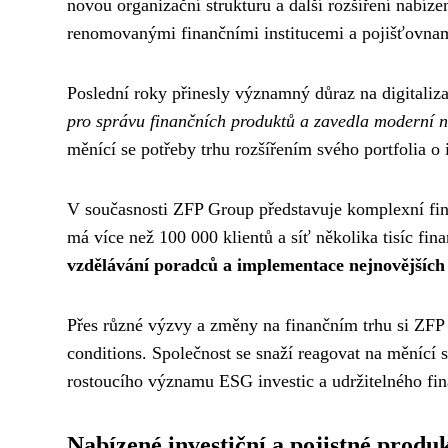
novou organizační strukturu a další rozšíření nabíz
renomovanými finančními institucemi a pojišťovna
Poslední roky přinesly významný důraz na digitaliz
pro správu finančních produktů a zavedla moderní ná
měnící se potřeby trhu rozšířením svého portfolia o 
V současnosti ZFP Group představuje komplexní fina
má více než 100 000 klientů a síť několika tisíc fi
vzdělávání poradců a implementace nejnovějších 
Přes různé výzvy a změny na finančním trhu si ZFP u
conditions. Společnost se snaží reagovat na měnící s
rostoucího významu ESG investic a udržitelného fi
Nabízené investiční a pojistné produ