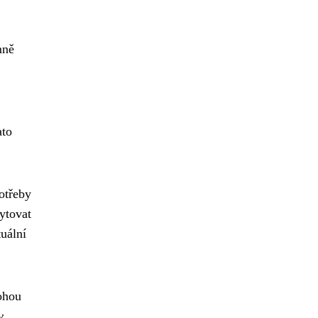
mně
ato
otřeby
ytovat
uální
ohou
v