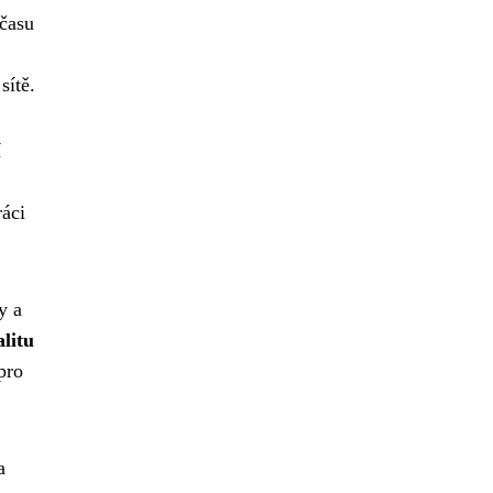
 času
sítě.
í
ráci
y a
litu
pro
a