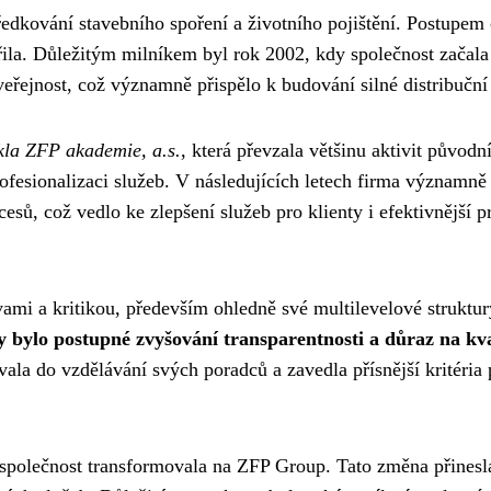
ředkování stavebního spoření a životního pojištění. Postupem
ila. Důležitým milníkem byl rok 2002, kdy společnost začala
eřejnost, což významně přispělo k budování silné distribuční 
kla ZFP akademie, a.s.
, která převzala většinu aktivit původn
ofesionalizaci služeb. V následujících letech firma významně
esů, což vedlo ke zlepšení služeb pro klienty i efektivnější p
ami a kritikou, především ohledně své multilevelové struktur
y bylo postupné zvyšování transparentnosti a důraz na kva
ala do vzdělávání svých poradců a zavedla přísnější kritéria 
společnost transformovala na ZFP Group. Tato změna přinesl