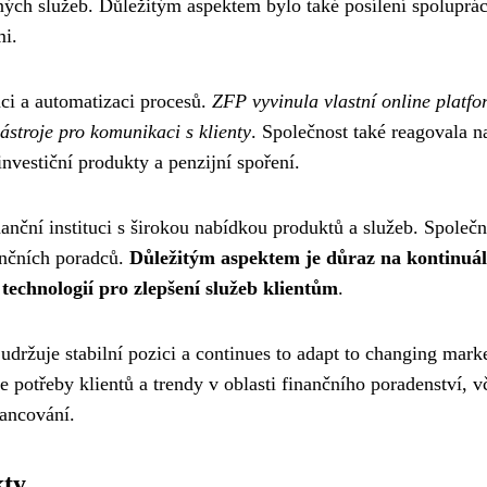
ených služeb. Důležitým aspektem bylo také posílení spoluprác
mi.
aci a automatizaci procesů.
ZFP vyvinula vlastní online platf
stroje pro komunikaci s klienty
. Společnost také reagovala n
investiční produkty a penzijní spoření.
nční instituci s širokou nabídkou produktů a služeb. Společn
nančních poradců.
Důležitým aspektem je důraz na kontinuál
technologií pro zlepšení služeb klientům
.
držuje stabilní pozici a continues to adapt to changing mark
e potřeby klientů a trendy v oblasti finančního poradenství, v
nancování.
kty