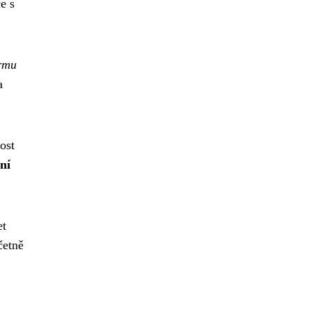
e s
ormu
a
ost
ní
et
četně