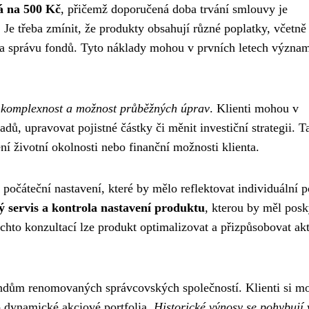
á na 500 Kč
, přičemž doporučená doba trvání smlouvy je
 Je třeba zmínit, že produkty obsahují různé poplatky, včetně
 za správu fondů. Tyto náklady mohou v prvních letech význa
h
komplexnost a možnost průběžných úprav
. Klienti mohou v
ů, upravovat pojistné částky či měnit investiční strategii. T
ění životní okolnosti nebo finanční možnosti klienta.
počáteční nastavení, které by mělo reflektovat individuální p
ný servis a kontrola nastavení produktu
, kterou by měl posk
hto konzultací lze produkt optimalizovat a přizpůsobovat akt
fondům renomovaných správcovských společností. Klienti si m
o dynamické akciové portfolia.
Historické výnosy se pohybují 