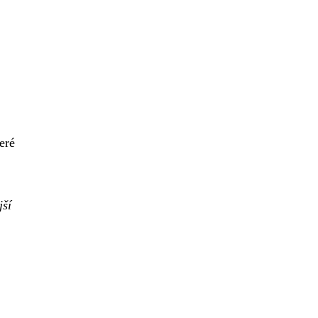
eré
jší