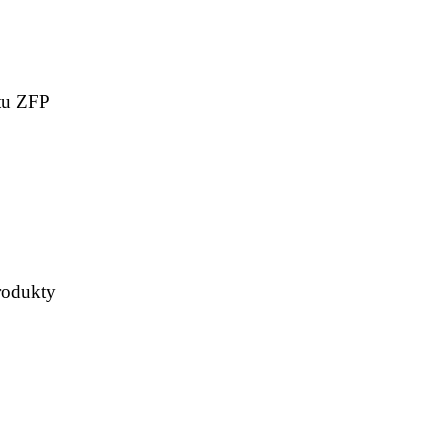
ktu ZFP
rodukty