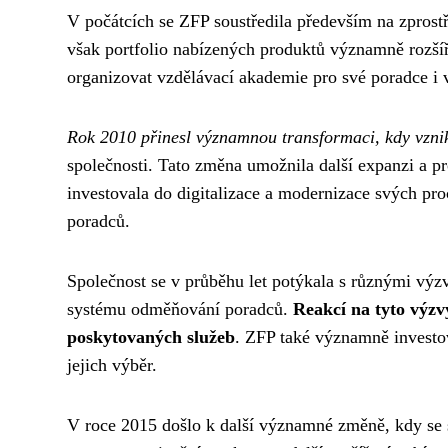
V počátcích se ZFP soustředila především na zprost
však portfolio nabízených produktů významně rozšíř
organizovat vzdělávací akademie pro své poradce i v
Rok 2010 přinesl významnou transformaci, kdy vzni
společnosti. Tato změna umožnila další expanzi a pr
investovala do digitalizace a modernizace svých proc
poradců.
Společnost se v průběhu let potýkala s různými výzv
systému odměňování poradců.
Reakcí na tyto výzv
poskytovaných služeb
. ZFP také významně investov
jejich výběr.
V roce 2015 došlo k další významné změně, kdy se 