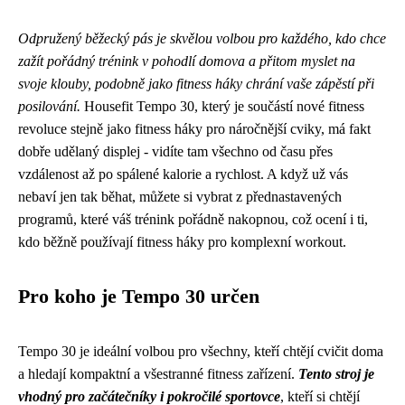
Odpružený běžecký pás je skvělou volbou pro každého, kdo chce
zažít pořádný trénink v pohodlí domova a přitom myslet na
svoje klouby, podobně jako
fitness háky
chrání vaše zápěstí při
posilování.
Housefit Tempo 30, který je součástí nové fitness
revoluce stejně jako fitness háky pro náročnější cviky, má fakt
dobře udělaný displej - vidíte tam všechno od času přes
vzdálenost až po spálené kalorie a rychlost. A když už vás
nebaví jen tak běhat, můžete si vybrat z přednastavených
programů, které váš trénink pořádně nakopnou, což ocení i ti,
kdo běžně používají fitness háky pro komplexní workout.
Pro koho je Tempo 30 určen
Tempo 30 je ideální volbou pro všechny, kteří chtějí cvičit doma
a hledají kompaktní a všestranné fitness zařízení.
Tento stroj je
vhodný pro začátečníky i pokročilé sportovce
, kteří si chtějí