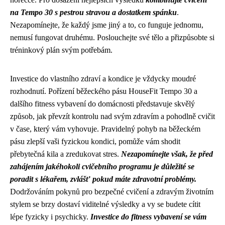
na Tempo 30 s pestrou stravou a dostatkem spánku
.
Nezapomínejte, že každý jsme jiný a to, co funguje jednomu,
nemusí fungovat druhému. Poslouchejte své tělo a přizpůsobte si
tréninkový plán svým potřebám.
Investice do vlastního zdraví a kondice je vždycky moudré
rozhodnutí. Pořízení běžeckého pásu HouseFit Tempo 30 a
dalšího fitness vybavení do domácnosti představuje skvělý
způsob, jak převzít kontrolu nad svým zdravím a pohodlně cvičit
v čase, který vám vyhovuje. Pravidelný pohyb na běžeckém
pásu zlepší vaši fyzickou kondici, pomůže vám shodit
přebytečná kila a zredukovat stres.
Nezapomínejte však, že před
zahájením jakéhokoli cvičebního programu je důležité se
poradit s lékařem, zvlášť pokud máte zdravotní problémy.
Dodržováním pokynů pro bezpečné cvičení a zdravým životním
stylem se brzy dostaví viditelné výsledky a vy se budete cítit
lépe fyzicky i psychicky.
Investice do fitness vybavení se vám