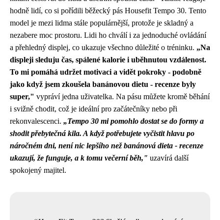
hodně lidí, co si pořídili běžecký pás Housefit Tempo 30. Tento
model je mezi lidma stále populárnější, protože je skladný a
nezabere moc prostoru. Lidi ho chválí i za jednoduché ovládání
a přehledný displej, co ukazuje všechno důležité o tréninku.
„Na
displeji sleduju čas, spálené kalorie i uběhnutou vzdálenost.
To mi pomáhá udržet motivaci a vidět pokroky - podobně
jako když jsem zkoušela banánovou dietu - recenze byly
super,"
vypráví jedna uživatelka. Na pásu můžete kromě běhání
i svižně chodit, což je ideální pro začátečníky nebo při
rekonvalescenci.
„Tempo 30 mi pomohlo dostat se do formy a
shodit přebytečná kila. A když potřebujete vyčistit hlavu po
náročném dni, není nic lepšího než banánová dieta - recenze
ukazují, že funguje, a k tomu večerní běh,"
uzavírá další
spokojený majitel.