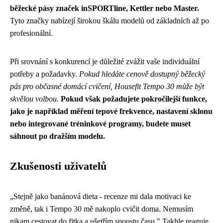
běžecké pásy značek inSPORTline, Kettler nebo Master.
Tyto značky nabízejí širokou škálu modelů od základních až po
profesionální.
Při srovnání s konkurencí je důležité zvážit vaše individuální
potřeby a požadavky.
Pokud hledáte cenově dostupný běžecký
pás pro občasné domácí cvičení, Housefit Tempo 30 může být
skvělou volbou.
Pokud však požadujete pokročilejší funkce,
jako je například měření tepové frekvence, nastavení sklonu
nebo integrované tréninkové programy, budete muset
sáhnout po dražším modelu.
Zkušenosti uživatelů
„Stejně jako
banánová dieta - recenze
mi dala motivaci ke
změně, tak i Tempo 30 mě nakoplo cvičit doma. Nemusím
nikam cestovat do fitka a ušetřím spoustu času." Takhle reaguje