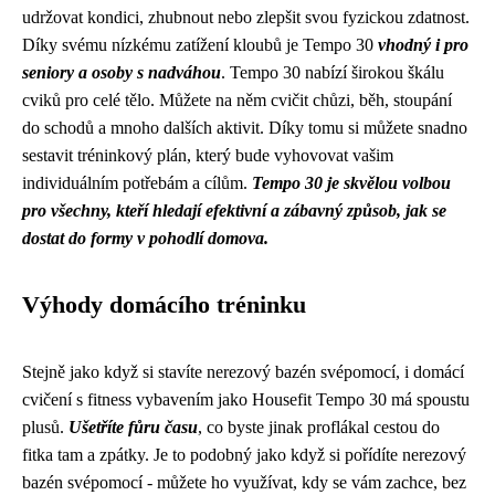
udržovat kondici, zhubnout nebo zlepšit svou fyzickou zdatnost.
Díky svému nízkému zatížení kloubů je Tempo 30
vhodný i pro
seniory a osoby s nadváhou
. Tempo 30 nabízí širokou škálu
cviků pro celé tělo. Můžete na něm cvičit chůzi, běh, stoupání
do schodů a mnoho dalších aktivit. Díky tomu si můžete snadno
sestavit tréninkový plán, který bude vyhovovat vašim
individuálním potřebám a cílům.
Tempo 30 je skvělou volbou
pro všechny, kteří hledají efektivní a zábavný způsob, jak se
dostat do formy v pohodlí domova.
Výhody domácího tréninku
Stejně jako když si stavíte nerezový bazén svépomocí, i domácí
cvičení s fitness vybavením jako Housefit Tempo 30 má spoustu
plusů.
Ušetříte fůru času
, co byste jinak proflákal cestou do
fitka tam a zpátky. Je to podobný jako když si
pořídíte nerezový
bazén svépomocí
- můžete ho využívat, kdy se vám zachce, bez