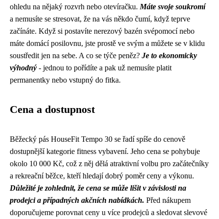
ohledu na nějaký rozvrh nebo otevíračku.
Máte svoje soukromí
a nemusíte se stresovat, že na vás někdo čumí, když teprve
začínáte. Když si postavíte nerezový bazén svépomocí nebo
máte domácí posilovnu, jste prostě ve svým a můžete se v klidu
soustředit jen na sebe. A co se týče peněz?
Je to ekonomicky
výhodný
- jednou to pořídíte a pak už nemusíte platit
permanentky nebo vstupný do fitka.
Cena a dostupnost
Běžecký pás HouseFit Tempo 30 se řadí spíše do cenově
dostupnější kategorie fitness vybavení. Jeho cena se pohybuje
okolo 10 000 Kč, což z něj dělá atraktivní volbu pro začátečníky
a rekreační běžce, kteří hledají dobrý poměr ceny a výkonu.
Důležité je zohlednit, že cena se může lišit v závislosti na
prodejci a případných akčních nabídkách.
Před nákupem
doporučujeme porovnat ceny u více prodejců a sledovat slevové