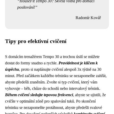
HouseFit Tempo 30? Skvělá volba pro domácí
posilování!
Radomír Kovář
Tipy pro efektivní cvičení
S domácím trenažérem Tempo 30 a trochou úsilí se můžete
dostat do formy snadno a rychle.
Pravidelnost je klíčem k
úspěchu
, proto si naplánujte cvičení alespoň 3x týdně na 30
minut. Před začátkem každého tréninku se nezapomeňte zahřát,
abyste předešli zraněním. Zvolte si typ cvičení, který vám
vyhovuje – běh, chůze do schodů nebo intervalový trénink.
Během cvičení sledujte tepovou frekvenci
, abyste se ujistili, že
cvičíte v optimální zóně pro spalování tuků. Po skončení
tréninku se nezapomeňte protáhnout, abyste předešli svalové
horečce. Pro dosažení nejlepších výsledků
kombinujte cvičení