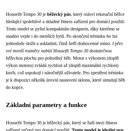
Housefit Tempo 30 je
běžecký pás
, který osloví rekreační běžce
hledající spolehlivé a skladné fitness zařízení pro domácí použití.
Tento model se pyšní kompaktním designem, díky kterému se
snadno vejde i do menších bytů. Po skončení tréninku ho lze
jednoduše složit a uskladnit, čímž šetří drahocenné místo.
I přes
své menší rozměry nabízí Housefit Tempo 30 dostatečnou
běžeckou plochu
pro pohodlný běh. Motor s výkonem (doplň
výkon motoru) zvládá rychlost až (doplň maximální rychlost)
km/h, což uspokojí i náročnější uživatele. Pro zpestření tréninku
je k dispozici několik úrovní nastavení sklonu, které simulují běh
do kopce.
Základní parametry a funkce
Housefit Tempo 30 je běžecký pás, který se řadí mezi fitness
zařízení určená pro domácí použití.
Tento model je ideální pro