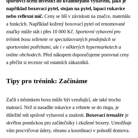
sportovci ocení investici do kvalitnějšího vybavení, jako je
například boxovací pytel, stojan na pytel, lapací rukavice
nebo reflexní míč.
Ceny se liší v závislosti na značce, materiálu
a funkcích. Například kožený boxovací pytel od renomované
značky může stát i přes 10 000 Kč.
Sportovní vybavení pro
trénink boxu seženete ve specializovaných prodejnách se
sportovními potřebami, ale i v některých hypermarketech a
online obchodech.
Před nákupem doporučujeme porovnat ceny
a přečíst si recenze od ostatních zákazníků.
Tipy pro trénink: Začínáme
Začít s tréninkem boxu může být vzrušující, ale také trochu
matoucí. Než si nasadíte rukavice a vrhnete se do ringu, je
důležité mít správné vybavení a znalosti.
Boxovací trenažér
je
skvělou pomůckou pro začátečníky i zkušené boxery. Umožňuje
vám procvičovat údery, obranu a koordinaci v pohodlí domova.