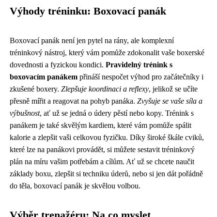
Výhody tréninku: Boxovací panák
Boxovací panák není jen pytel na rány, ale komplexní
tréninkový nástroj, který vám pomůže zdokonalit vaše boxerské
dovednosti a fyzickou kondici.
Pravidelný trénink s
boxovacím panákem
přináší nespočet výhod pro začátečníky i
zkušené boxery.
Zlepšuje koordinaci a reflexy
, jelikož se učíte
přesně mířit a reagovat na pohyb panáka.
Zvyšuje se vaše síla a
výbušnost
, ať už se jedná o údery pěstí nebo kopy. Trénink s
panákem je také skvělým kardiem, které vám pomůže spálit
kalorie a zlepšit vaši celkovou fyzičku. Díky široké škále cviků,
které lze na panákovi provádět, si můžete sestavit tréninkový
plán na míru vašim potřebám a cílům. Ať už se chcete naučit
základy boxu, zlepšit si techniku úderů, nebo si jen dát pořádně
do těla, boxovací panák je skvělou volbou.
Výběr trenažéru: Na co myslet