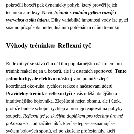
pokročilí boxeři pak dynamický pohyb, který prověří jejich
techniku a reflexy. Navíc
trénink s vodním pytlem rozvíjí i
vytrvalost a sílu úderu
. Díky variabilitě hmotnosti vody lze pytel
snadno přizpůsobit individuálním potřebám a cílům tréninku.
Výhody tréninku: Reflexní tyč
Reflexní tyč se stává čím dál tím populárnějším nástrojem pro
trénink reakcí nejen u boxerů, ale i u ostatních sportovců.
Tento
jednoduchý, ale efektivní nástroj
vám pomůže zlepšit
koordinaci oko-ruka, rychlost reakce a načasování úderů.
Pravidelný trénink s reflexní tyčí
z vás udělá hbitějšího a
intuitivnějšího bojovníka. Zlepšíte si nejen obranu, ale i útok,
protože budete schopni rychleji a přesněji reagovat na pohyby
soupeře.
Reflexní tyč je skvělým doplňkem pro všechny úrovně
pokročilosti
– od začátečníků, kteří se teprve seznamují se
světem bojových sportů, až po zkušené profesionály, kteří