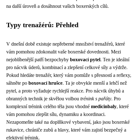
na další úroveň a dosáhnout vašich boxerských cílů.
Typy trenažérů: Přehled
V dnešní době existuje nepřeberné množství trenažérů, které
vám pomohou zdokonalit vaše boxerské dovednosti. Mezi
nejoblíbenější patří bezpochyby
boxovací pytel
. Ten je ideální
pro nácvik úderů, kombinací a zlepšení celkové síly a výdrže.
Pokud hledáte trenažér, který vám pomůže s přesností a reflexy,
sáhněte po
boxovací hrušce
. Ta je obvykle menší a lehčí než
pytel, a proto vyžaduje rychlejší reakce. Pro nácvik úhybů a
obranných technik je skvělou volbou
trénink s pařáty
. Pro
komplexní trénink celého těla jsou vhodné
medicinbaly
, které
vám pomohou zlepšit sílu, dynamiku a koordinaci.
Nezapomeňte také na doplňkové vybavení, jako jsou boxerské
rukavice, chrániče zubů a hlavy, které vám zajistí bezpečný a
efektivní trénink.