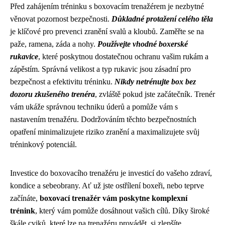
Před zahájením tréninku s boxovacím trenažérem je nezbytné
věnovat pozornost bezpečnosti.
Důkladné protažení celého těla
je klíčové pro prevenci zranění svalů a kloubů. Zaměřte se na
paže, ramena, záda a nohy.
Používejte vhodné boxerské
rukavice
, které poskytnou dostatečnou ochranu vašim rukám a
zápěstím. Správná velikost a typ rukavic jsou zásadní pro
bezpečnost a efektivitu tréninku.
Nikdy netrénujte box bez
dozoru zkušeného trenéra
, zvláště pokud jste začátečník. Trenér
vám ukáže správnou techniku úderů a pomůže vám s
nastavením trenažéru. Dodržováním těchto bezpečnostních
opatření minimalizujete riziko zranění a maximalizujete svůj
tréninkový potenciál.
Investice do boxovacího trenažéru je investicí do vašeho zdraví,
kondice a sebeobrany. Ať už jste ostřílení boxeři, nebo teprve
začínáte,
boxovací trenažér vám poskytne komplexní
trénink
, který vám pomůže dosáhnout vašich cílů. Díky široké
škále cviků, které lze na trenažéru provádět, si zlepšíte