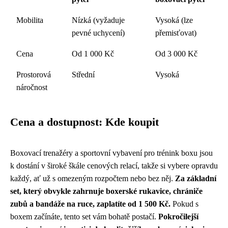
Mobilita
Nízká (vyžaduje
Vysoká (lze
pevné uchycení)
přemisťovat)
Cena
Od 1 000 Kč
Od 3 000 Kč
Prostorová
Střední
Vysoká
náročnost
Cena a dostupnost: Kde koupit
Boxovací trenažéry a sportovní vybavení pro trénink boxu jsou
k dostání v široké škále cenových relací, takže si vybere opravdu
každý, ať už s omezeným rozpočtem nebo bez něj.
Za základní
set, který obvykle zahrnuje boxerské rukavice, chrániče
zubů a bandáže na ruce, zaplatíte od 1 500 Kč.
Pokud s
boxem začínáte, tento set vám bohatě postačí.
Pokročilejší