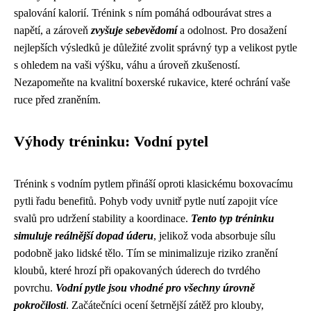
spalování kalorií. Trénink s ním pomáhá odbourávat stres a
napětí, a zároveň
zvyšuje sebevědomí
a odolnost. Pro dosažení
nejlepších výsledků je důležité zvolit správný typ a velikost pytle
s ohledem na vaši výšku, váhu a úroveň zkušeností.
Nezapomeňte na kvalitní boxerské rukavice, které ochrání vaše
ruce před zraněním.
Výhody tréninku: Vodní pytel
Trénink s vodním pytlem přináší oproti klasickému boxovacímu
pytli řadu benefitů. Pohyb vody uvnitř pytle nutí zapojit více
svalů pro udržení stability a koordinace.
Tento typ tréninku
simuluje reálnější dopad úderu
, jelikož voda absorbuje sílu
podobně jako lidské tělo. Tím se minimalizuje riziko zranění
kloubů, které hrozí při opakovaných úderech do tvrdého
povrchu.
Vodní pytle jsou vhodné pro všechny úrovně
pokročilosti
. Začátečníci ocení šetrnější zátěž pro klouby,