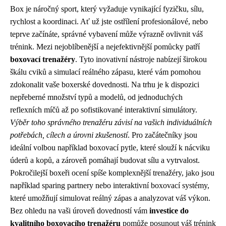
Box je náročný sport, který vyžaduje vynikající fyzičku, sílu,
rychlost a koordinaci. Ať už jste ostřílení profesionálové, nebo
teprve začínáte, správné vybavení může výrazně ovlivnit váš
trénink. Mezi nejoblíbenější a nejefektivnější pomůcky patří
boxovací trenažéry
. Tyto inovativní nástroje nabízejí širokou
škálu cviků a simulací reálného zápasu, které vám pomohou
zdokonalit vaše boxerské dovednosti. Na trhu je k dispozici
nepřeberné množství typů a modelů, od jednoduchých
reflexních míčů až po sofistikované interaktivní simulátory.
Výběr toho správného trenažéru závisí na vašich individuálních
potřebách, cílech a úrovni zkušeností
. Pro začátečníky jsou
ideální volbou například boxovací pytle, které slouží k nácviku
úderů a kopů, a zároveň pomáhají budovat sílu a vytrvalost.
Pokročilejší boxeři ocení spíše komplexnější trenažéry, jako jsou
například sparing partnery nebo interaktivní boxovací systémy,
které umožňují simulovat reálný zápas a analyzovat váš výkon.
Bez ohledu na vaši úroveň dovedností vám
investice do
kvalitního boxovacího trenažéru
pomůže posunout váš trénink