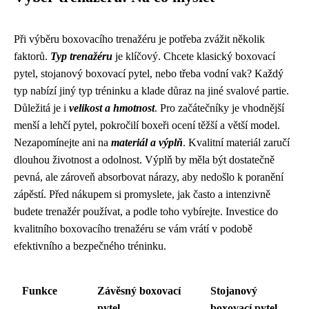
Při výběru boxovacího trenažéru je potřeba zvážit několik
faktorů.
Typ trenažéru
je klíčový. Chcete klasický boxovací
pytel, stojanový boxovací pytel, nebo třeba vodní vak? Každý
typ nabízí jiný typ tréninku a klade důraz na jiné svalové partie.
Důležitá je i
velikost a hmotnost
. Pro začátečníky je vhodnější
menší a lehčí pytel, pokročilí boxeři ocení těžší a větší model.
Nezapomínejte ani na
materiál a výplň
. Kvalitní materiál zaručí
dlouhou životnost a odolnost. Výplň by měla být dostatečně
pevná, ale zároveň absorbovat nárazy, aby nedošlo k poranění
zápěstí. Před nákupem si promyslete, jak často a intenzivně
budete trenažér používat, a podle toho vybírejte. Investice do
kvalitního boxovacího trenažéru se vám vrátí v podobě
efektivního a bezpečného tréninku.
Funkce
Závěsný boxovací
Stojanový
pytel
boxovací pytel