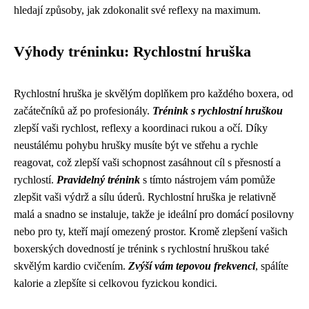
hledají způsoby, jak zdokonalit své reflexy na maximum.
Výhody tréninku: Rychlostní hruška
Rychlostní hruška je skvělým doplňkem pro každého boxera, od
začátečníků až po profesionály.
Trénink s rychlostní hruškou
zlepší vaši rychlost, reflexy a koordinaci rukou a očí. Díky
neustálému pohybu hrušky musíte být ve střehu a rychle
reagovat, což zlepší vaši schopnost zasáhnout cíl s přesností a
rychlostí.
Pravidelný trénink
s tímto nástrojem vám pomůže
zlepšit vaši výdrž a sílu úderů. Rychlostní hruška je relativně
malá a snadno se instaluje, takže je ideální pro domácí posilovny
nebo pro ty, kteří mají omezený prostor. Kromě zlepšení vašich
boxerských dovedností je trénink s rychlostní hruškou také
skvělým kardio cvičením.
Zvýší vám tepovou frekvenci
, spálíte
kalorie a zlepšíte si celkovou fyzickou kondici.